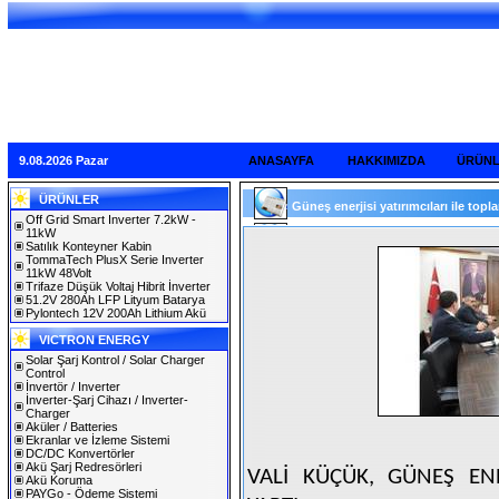
9.08.2026 Pazar
ANASAYFA
HAKKIMIZDA
ÜRÜN
ÜRÜNLER
Güneş enerjisi yatırımcıları ile toplan
Off Grid Smart Inverter 7.2kW -
11kW
Satılık Konteyner Kabin
TommaTech PlusX Serie Inverter
11kW 48Volt
Trifaze Düşük Voltaj Hibrit İnverter
51.2V 280Ah LFP Lityum Batarya
Pylontech 12V 200Ah Lithium Akü
VICTRON ENERGY
Solar Şarj Kontrol / Solar Charger
Control
İnvertör / Inverter
İnverter-Şarj Cihazı / Inverter-
Charger
Aküler / Batteries
Ekranlar ve İzleme Sistemi
DC/DC Konvertörler
Akü Şarj Redresörleri
VALİ KÜÇÜK, GÜNEŞ ENER
Akü Koruma
PAYGo - Ödeme Sistemi