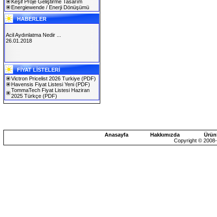
Keşif Proje Geliştirme Tasarım
Energiewende / Enerji Dönüşümü
HABERLER
Acil Aydınlatma Nedir ...
26.01.2018
SOLAREX ISTANBUL 2019
FİYAT LİSTELERİ
30.01.2019
Victron Pricelist 2026 Turkiye
(PDF)
Havensis Fiyat Listesi Yeni
(PDF)
TommaTech Fiyat Listesi Haziran
2025 Türkçe
(PDF)
Anasayfa
Hakkımızda
Ürün
Copyright © 2008-2