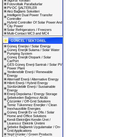
Sigorta Yuvaları
Fotovoltaik Parafadurlar
PV-DC ŞALTERLER
Akü Bağlantı Soketleri
Intelligent Dual Power Transfer
Controller
Hybrid Controller Of Solar Power And
City Power
Solar Refrigerators / Freezers
Multi-Contact MC3 and MC4
GÜNCEL / SEKTÖREL
Güneş Enerjisi / Solar Energy
Güneş Enerjili Sulama / Solar Water
Pumping System
Güneş Enerjili Otopark / Solar
CarPort
GES Güneş Enerji Santralı / Solar PV
Power Plant
Yenilenebilir Enerji / Renewable
Energy
Alternatif Enerji / Alternative Energy
Hibrit Enerji / Hybrid Energy
Sürdürülebilir Enerji / Sustainable
Energy
Enerji Depolama / Energy Storage
Şebekeden Bağımsız Akülü
Çözümler / Off-Grid Solutions
Temiz Tükenmez Enerjiler / Clean
Inexhaustible Energies
Güneş Enerjili Ev ve Ofis / Solar
Home and Office Solutions
Kendi Elektriğini Kendin Üret /
Lisanssız Elektrik Üretimi
Şebeke Bağlantılı Uygulamalar / On-
Grid Applications
Yeşil Ürünler / Green Products