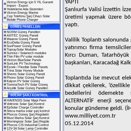
YAPTI
Victron Energy için 5 YIL Garanti
Import - Export
Şanlıurfa Valisi İzzettin İzz
Yedekleme Ada Sistemleri
Victron Energy Marine
üretimi yapmak üzere bölg
Cep Telefonu Şarj Cihazı Solar
Mobile Phone Charger
yaptı.
GÜNEŞ PANELLERI
NORM Güneş Panelleri
AXITEC Güneş Paneli
Valilik Toplantı salonunda
Waaree Güneş Paneli
EcoDelta Güneş Paneli
SunPower Güneş Paneli
yatırımcı firma temsilcile
TopraySolar Modules
Sunrise / Solartech modules
Kırcı Duman, Tatarhöyük 
Thin Film PV solar module
Victron BlueSolar Panels
başkanları, Karacadağ Kalkı
SunLink PV Technology
Esnek / Flexible Solar Panels
Trina Solar Honey Module
Shems Solar Güneş Paneli
Toplantıda ise mevcut elek
Phono Solar Güneş Paneli
Kalyon PV Solar Güneş
dikkat çekilerek, ‘özellikl
TommaTech PV Solar Güneş
Arçelik Solar Güneş Panelleri
bedellerini ödemekte sık
SOLAR ŞARJ KONTROL
ALTERNATİF enerji seçene
HAVENSİS Solar Mppt Pwm
Voltronic Solar Şarj Kontrol
konular gündeme geldi. (İ
EpSolar Charge Controller
Steca marka solar şarj kontrol
Phocos Güneş Şarj Regülatör
www.milliyet.com.tr
Must Marka Solar Şarj Kontrol
Morningstar Solar Şarj Regüle
05.12.2014
Phocos CIS Industrial Control
12V-3A Solar Lamp Controller