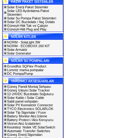
HAZIR PAKET SİSTEMLER
Solar Enerji Paket Sistemler
Solar LED Aydınlatma Paket
Sistemleri
Solar Su Pompa Paket Sistemleri
Solar DC Buzdolabı / İlaç Dolabı
Güneyli-Hitit Tak ve Çalıştır
Güneyli-Hitit Plug and Play
SOLAR KITLER
NORM - SolaLight 3W
NORM - ECOBOXX 160 KIT
Solar Armatür
Solar Generator
SOLAR SU POMPALARI
Grundfos SQFlex Product
Lorentz marka pompalar
DC Pompa/Pump
YARDIMCI AKSESUARLAR
Güneş Paneli Montaj Sehpası
Güneş İzleyici Solar Tracker
12-24VDC Buzdolabı Soğutucu
Solar Kablo / Solar Cable
Sabit panel sehpaları
Solar PV Konnektör Connector
TYCO Electronics SOLARLOK
Solar Tip Sigortalar / Fuse
Battery Monitor Akü İzleme
Battery Protect / Akü Koruyucu
Victron Akü İzolatörleri
Kesintisiz Yedek VE SolarSwitch
Automatic Transfer Switches
Güneş Enerji Sigortaları