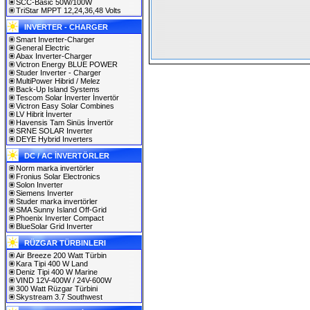
SCC-Basic 50W/100W
TriStar MPPT 12,24,36,48 Volts
INVERTER - CHARGER
Smart Inverter-Charger
General Electric
Abax Inverter-Charger
Victron Energy BLUE POWER
Studer Inverter - Charger
MultiPower Hibrid / Melez
Back-Up Island Systems
Tescom Solar İnverter İnvertör
Victron Easy Solar Combines
LV Hibrit İnverter
Havensis Tam Sinüs İnvertör
SRNE SOLAR Inverter
DEYE Hybrid Inverters
DC / AC İNVERTÖRLER
Norm marka invertörler
Fronius Solar Electronics
Solon Inverter
Siemens Inverter
Studer marka invertörler
SMA Sunny Island Off-Grid
Phoenix Inverter Compact
BlueSolar Grid Inverter
RÜZGAR TÜRBINLERI
Air Breeze 200 Watt Türbin
Kara Tipi 400 W Land
Deniz Tipi 400 W Marine
VIND 12V-400W / 24V-600W
300 Watt Rüzgar Türbini
Skystream 3.7 Southwest