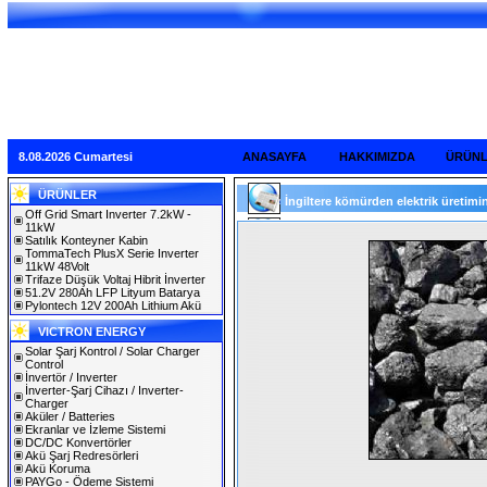
8.08.2026 Cumartesi
ANASAYFA
HAKKIMIZDA
ÜRÜN
ÜRÜNLER
İngiltere kömürden elektrik üretimini 
Off Grid Smart Inverter 7.2kW -
11kW
Satılık Konteyner Kabin
TommaTech PlusX Serie Inverter
11kW 48Volt
Trifaze Düşük Voltaj Hibrit İnverter
51.2V 280Ah LFP Lityum Batarya
Pylontech 12V 200Ah Lithium Akü
VICTRON ENERGY
Solar Şarj Kontrol / Solar Charger
Control
İnvertör / Inverter
İnverter-Şarj Cihazı / Inverter-
Charger
Aküler / Batteries
Ekranlar ve İzleme Sistemi
DC/DC Konvertörler
Akü Şarj Redresörleri
Akü Koruma
PAYGo - Ödeme Sistemi