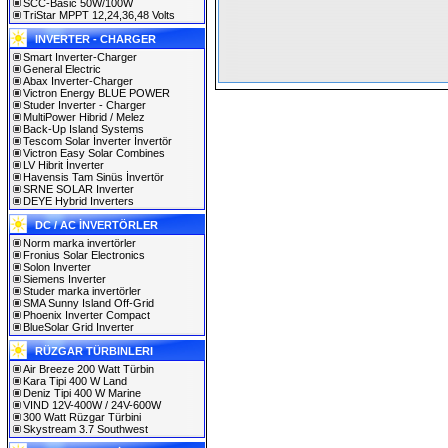
SCC-Basic 50W/100W
TriStar MPPT 12,24,36,48 Volts
INVERTER - CHARGER
Smart Inverter-Charger
General Electric
Abax Inverter-Charger
Victron Energy BLUE POWER
Studer Inverter - Charger
MultiPower Hibrid / Melez
Back-Up Island Systems
Tescom Solar İnverter İnvertör
Victron Easy Solar Combines
LV Hibrit İnverter
Havensis Tam Sinüs İnvertör
SRNE SOLAR Inverter
DEYE Hybrid Inverters
DC / AC İNVERTÖRLER
Norm marka invertörler
Fronius Solar Electronics
Solon Inverter
Siemens Inverter
Studer marka invertörler
SMA Sunny Island Off-Grid
Phoenix Inverter Compact
BlueSolar Grid Inverter
RÜZGAR TÜRBINLERI
Air Breeze 200 Watt Türbin
Kara Tipi 400 W Land
Deniz Tipi 400 W Marine
VIND 12V-400W / 24V-600W
300 Watt Rüzgar Türbini
Skystream 3.7 Southwest