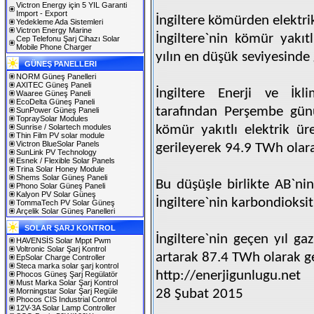
Victron Energy için 5 YIL Garanti
Import - Export
İngiltere kömürden elektrik
Yedekleme Ada Sistemleri
Victron Energy Marine
İngiltere`nin kömür yakıt
Cep Telefonu Şarj Cihazı Solar
Mobile Phone Charger
yılın en düşük seviyesinde 
GÜNEŞ PANELLERI
NORM Güneş Panelleri
AXITEC Güneş Paneli
İngiltere Enerji ve İkl
Waaree Güneş Paneli
EcoDelta Güneş Paneli
tarafından Perşembe günü
SunPower Güneş Paneli
TopraySolar Modules
Sunrise / Solartech modules
kömür yakıtlı elektrik ür
Thin Film PV solar module
Victron BlueSolar Panels
gerileyerek 94.9 TWh olara
SunLink PV Technology
Esnek / Flexible Solar Panels
Trina Solar Honey Module
Shems Solar Güneş Paneli
Bu düşüşle birlikte AB`ni
Phono Solar Güneş Paneli
Kalyon PV Solar Güneş
İngiltere`nin karbondioksit
TommaTech PV Solar Güneş
Arçelik Solar Güneş Panelleri
SOLAR ŞARJ KONTROL
İngiltere`nin geçen yıl ga
HAVENSİS Solar Mppt Pwm
Voltronic Solar Şarj Kontrol
artarak 87.4 TWh olarak ge
EpSolar Charge Controller
Steca marka solar şarj kontrol
http://enerjigunlugu.net
Phocos Güneş Şarj Regülatör
Must Marka Solar Şarj Kontrol
Morningstar Solar Şarj Regüle
28 Şubat 2015
Phocos CIS Industrial Control
12V-3A Solar Lamp Controller