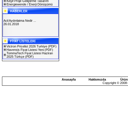
Keşif Proje Geliştirme Tasarım
Energiewende / Enerji Dönüşümü
HABERLER
Acil Aydınlatma Nedir ...
26.01.2018
SOLAREX ISTANBUL 2019
FİYAT LİSTELERİ
30.01.2019
Victron Pricelist 2026 Turkiye
(PDF)
Havensis Fiyat Listesi Yeni
(PDF)
TommaTech Fiyat Listesi Haziran
2025 Türkçe
(PDF)
Anasayfa
Hakkımızda
Ürün
Copyright © 2008-2