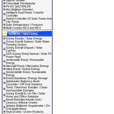
Sigorta Yuvaları
Fotovoltaik Parafadurlar
PV-DC ŞALTERLER
Akü Bağlantı Soketleri
Intelligent Dual Power Transfer
Controller
Hybrid Controller Of Solar Power And
City Power
Solar Refrigerators / Freezers
Multi-Contact MC3 and MC4
GÜNCEL / SEKTÖREL
Güneş Enerjisi / Solar Energy
Güneş Enerjili Sulama / Solar Water
Pumping System
Güneş Enerjili Otopark / Solar
CarPort
GES Güneş Enerji Santralı / Solar PV
Power Plant
Yenilenebilir Enerji / Renewable
Energy
Alternatif Enerji / Alternative Energy
Hibrit Enerji / Hybrid Energy
Sürdürülebilir Enerji / Sustainable
Energy
Enerji Depolama / Energy Storage
Şebekeden Bağımsız Akülü
Çözümler / Off-Grid Solutions
Temiz Tükenmez Enerjiler / Clean
Inexhaustible Energies
Güneş Enerjili Ev ve Ofis / Solar
Home and Office Solutions
Kendi Elektriğini Kendin Üret /
Lisanssız Elektrik Üretimi
Şebeke Bağlantılı Uygulamalar / On-
Grid Applications
Yeşil Ürünler / Green Products