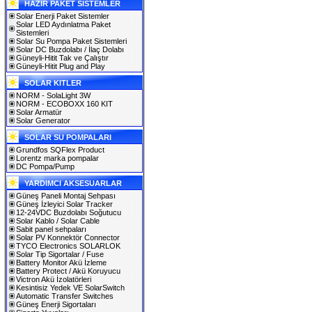
HAZIR PAKET SİSTEMLER
Solar Enerji Paket Sistemler
Solar LED Aydınlatma Paket
Sistemleri
Solar Su Pompa Paket Sistemleri
Solar DC Buzdolabı / İlaç Dolabı
Güneyli-Hitit Tak ve Çalıştır
Güneyli-Hitit Plug and Play
SOLAR KITLER
NORM - SolaLight 3W
NORM - ECOBOXX 160 KIT
Solar Armatür
Solar Generator
SOLAR SU POMPALARI
Grundfos SQFlex Product
Lorentz marka pompalar
DC Pompa/Pump
YARDIMCI AKSESUARLAR
Güneş Paneli Montaj Sehpası
Güneş İzleyici Solar Tracker
12-24VDC Buzdolabı Soğutucu
Solar Kablo / Solar Cable
Sabit panel sehpaları
Solar PV Konnektör Connector
TYCO Electronics SOLARLOK
Solar Tip Sigortalar / Fuse
Battery Monitor Akü İzleme
Battery Protect / Akü Koruyucu
Victron Akü İzolatörleri
Kesintisiz Yedek VE SolarSwitch
Automatic Transfer Switches
Güneş Enerji Sigortaları