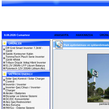
8.08.2026 Cumartesi
ANASAYFA
HAKKIMIZDA
ÜRÜN
ÜRÜNLER
Park aydınlatması ve ışıklandırmad
Off Grid Smart Inverter 7.2kW -
11kW
Satılık Konteyner Kabin
TommaTech PlusX Serie Inverter
11kW 48Volt
Trifaze Düşük Voltaj Hibrit İnverter
51.2V 280Ah LFP Lityum Batarya
Pylontech 12V 200Ah Lithium Akü
VICTRON ENERGY
Solar Şarj Kontrol / Solar Charger
Control
İnvertör / Inverter
İnverter-Şarj Cihazı / Inverter-
Charger
Aküler / Batteries
Ekranlar ve İzleme Sistemi
DC/DC Konvertörler
Akü Şarj Redresörleri
parklard
Akü Koruma
PAYGo - Ödeme Sistemi