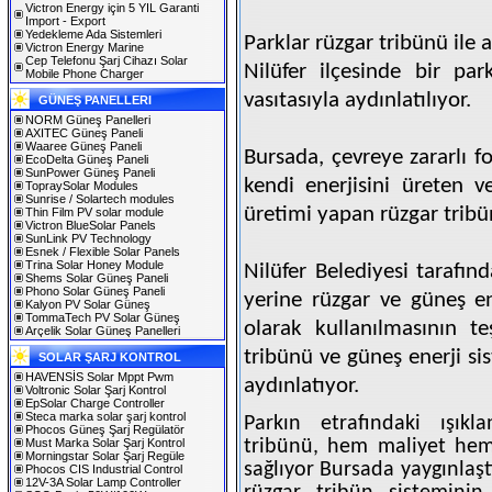
Victron Energy için 5 YIL Garanti
Import - Export
Yedekleme Ada Sistemleri
Parklar rüzgar tribünü ile a
Victron Energy Marine
Cep Telefonu Şarj Cihazı Solar
Nilüfer ilçesinde bir pa
Mobile Phone Charger
vasıtasıyla aydınlatılıyor.
GÜNEŞ PANELLERI
NORM Güneş Panelleri
AXITEC Güneş Paneli
Waaree Güneş Paneli
Bursada, çevreye zararlı fo
EcoDelta Güneş Paneli
SunPower Güneş Paneli
kendi enerjisini üreten ve
TopraySolar Modules
Sunrise / Solartech modules
üretimi yapan rüzgar tribü
Thin Film PV solar module
Victron BlueSolar Panels
SunLink PV Technology
Esnek / Flexible Solar Panels
Trina Solar Honey Module
Nilüfer Belediyesi tarafın
Shems Solar Güneş Paneli
Phono Solar Güneş Paneli
yerine rüzgar ve güneş en
Kalyon PV Solar Güneş
TommaTech PV Solar Güneş
olarak kullanılmasının t
Arçelik Solar Güneş Panelleri
tribünü ve güneş enerji si
SOLAR ŞARJ KONTROL
HAVENSİS Solar Mppt Pwm
aydınlatıyor.
Voltronic Solar Şarj Kontrol
EpSolar Charge Controller
Steca marka solar şarj kontrol
Parkın etrafındaki ışıkl
Phocos Güneş Şarj Regülatör
Must Marka Solar Şarj Kontrol
tribünü, hem maliyet hem d
Morningstar Solar Şarj Regüle
sağlıyor Bursada yaygınlaşt
Phocos CIS Industrial Control
12V-3A Solar Lamp Controller