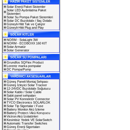
HAZIR PAKET SİSTEMLER
Solar Enerji Paket Sistemler
Solar LED Aydınlatma Paket
Sistemleri
Solar Su Pompa Paket Sistemleri
Solar DC Buzdolabı / İlaç Dolabı
Güneyli-Hitit Tak ve Çalıştır
Güneyli-Hitit Plug and Play
SOLAR KITLER
NORM - SolaLight 3W
NORM - ECOBOXX 160 KIT
Solar Armatür
Solar Generator
SOLAR SU POMPALARI
Grundfos SQFlex Product
Lorentz marka pompalar
DC Pompa/Pump
YARDIMCI AKSESUARLAR
Güneş Paneli Montaj Sehpası
Güneş İzleyici Solar Tracker
12-24VDC Buzdolabı Soğutucu
Solar Kablo / Solar Cable
Sabit panel sehpaları
Solar PV Konnektör Connector
TYCO Electronics SOLARLOK
Solar Tip Sigortalar / Fuse
Battery Monitor Akü İzleme
Battery Protect / Akü Koruyucu
Victron Akü İzolatörleri
Kesintisiz Yedek VE SolarSwitch
Automatic Transfer Switches
Güneş Enerji Sigortaları