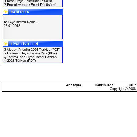
Keşif Proje Geliştirme Tasarım
Energiewende / Enerji Dönüşümü
HABERLER
Acil Aydınlatma Nedir ...
26.01.2018
SOLAREX ISTANBUL 2019
FİYAT LİSTELERİ
30.01.2019
Victron Pricelist 2026 Turkiye
(PDF)
Havensis Fiyat Listesi Yeni
(PDF)
TommaTech Fiyat Listesi Haziran
2025 Türkçe
(PDF)
Anasayfa
Hakkımızda
Ürün
Copyright © 2008-2