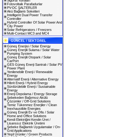
Sigorta Yuvaları
Fotovoltaik Parafadurlar
PV-DC ŞALTERLER
Akü Bağlantı Soketleri
Intelligent Dual Power Transfer
Controller
Hybrid Controller Of Solar Power And
City Power
Solar Refrigerators / Freezers
Multi-Contact MC3 and MC4
GÜNCEL / SEKTÖREL
Güneş Enerjisi / Solar Energy
Güneş Enerjili Sulama / Solar Water
Pumping System
Güneş Enerjili Otopark / Solar
CarPort
GES Güneş Enerji Santralı / Solar PV
Power Plant
Yenilenebilir Enerji / Renewable
Energy
Alternatif Enerji / Alternative Energy
Hibrit Enerji / Hybrid Energy
Sürdürülebilir Enerji / Sustainable
Energy
Enerji Depolama / Energy Storage
Şebekeden Bağımsız Akülü
Çözümler / Off-Grid Solutions
Temiz Tükenmez Enerjiler / Clean
Inexhaustible Energies
Güneş Enerjili Ev ve Ofis / Solar
Home and Office Solutions
Kendi Elektriğini Kendin Üret /
Lisanssız Elektrik Üretimi
Şebeke Bağlantılı Uygulamalar / On-
Grid Applications
Yeşil Ürünler / Green Products