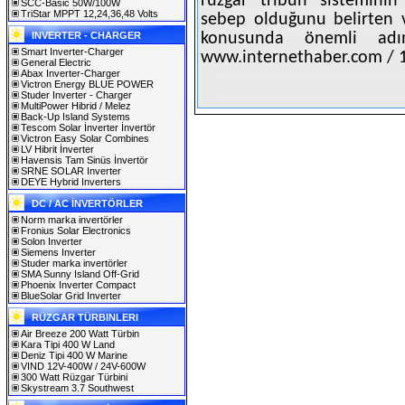
rüzgar tribün sisteminin
SCC-Basic 50W/100W
TriStar MPPT 12,24,36,48 Volts
sebep olduğunu belirten v
INVERTER - CHARGER
konusunda önemli adım
Smart Inverter-Charger
www.internethaber.com / 
General Electric
Abax Inverter-Charger
Victron Energy BLUE POWER
Studer Inverter - Charger
MultiPower Hibrid / Melez
Back-Up Island Systems
Tescom Solar İnverter İnvertör
Victron Easy Solar Combines
LV Hibrit İnverter
Havensis Tam Sinüs İnvertör
SRNE SOLAR Inverter
DEYE Hybrid Inverters
DC / AC İNVERTÖRLER
Norm marka invertörler
Fronius Solar Electronics
Solon Inverter
Siemens Inverter
Studer marka invertörler
SMA Sunny Island Off-Grid
Phoenix Inverter Compact
BlueSolar Grid Inverter
RÜZGAR TÜRBINLERI
Air Breeze 200 Watt Türbin
Kara Tipi 400 W Land
Deniz Tipi 400 W Marine
VIND 12V-400W / 24V-600W
300 Watt Rüzgar Türbini
Skystream 3.7 Southwest