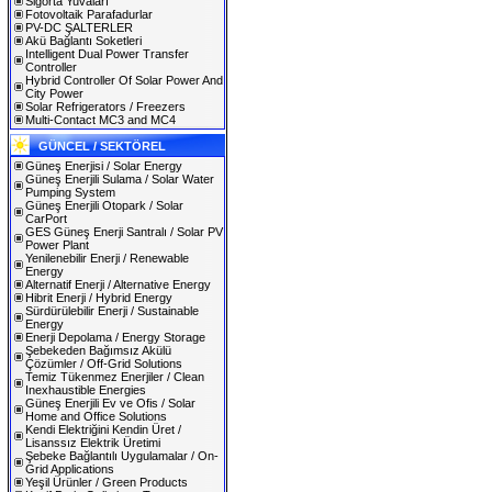
Sigorta Yuvaları
Fotovoltaik Parafadurlar
PV-DC ŞALTERLER
Akü Bağlantı Soketleri
Intelligent Dual Power Transfer
Controller
Hybrid Controller Of Solar Power And
City Power
Solar Refrigerators / Freezers
Multi-Contact MC3 and MC4
GÜNCEL / SEKTÖREL
Güneş Enerjisi / Solar Energy
Güneş Enerjili Sulama / Solar Water
Pumping System
Güneş Enerjili Otopark / Solar
CarPort
GES Güneş Enerji Santralı / Solar PV
Power Plant
Yenilenebilir Enerji / Renewable
Energy
Alternatif Enerji / Alternative Energy
Hibrit Enerji / Hybrid Energy
Sürdürülebilir Enerji / Sustainable
Energy
Enerji Depolama / Energy Storage
Şebekeden Bağımsız Akülü
Çözümler / Off-Grid Solutions
Temiz Tükenmez Enerjiler / Clean
Inexhaustible Energies
Güneş Enerjili Ev ve Ofis / Solar
Home and Office Solutions
Kendi Elektriğini Kendin Üret /
Lisanssız Elektrik Üretimi
Şebeke Bağlantılı Uygulamalar / On-
Grid Applications
Yeşil Ürünler / Green Products