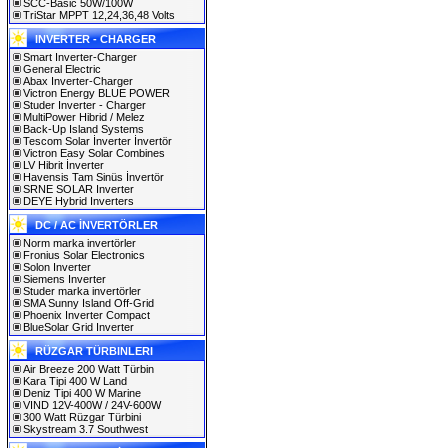
SCC-Basic 50W/100W
TriStar MPPT 12,24,36,48 Volts
INVERTER - CHARGER
Smart Inverter-Charger
General Electric
Abax Inverter-Charger
Victron Energy BLUE POWER
Studer Inverter - Charger
MultiPower Hibrid / Melez
Back-Up Island Systems
Tescom Solar İnverter İnvertör
Victron Easy Solar Combines
LV Hibrit İnverter
Havensis Tam Sinüs İnvertör
SRNE SOLAR Inverter
DEYE Hybrid Inverters
DC / AC İNVERTÖRLER
Norm marka invertörler
Fronius Solar Electronics
Solon Inverter
Siemens Inverter
Studer marka invertörler
SMA Sunny Island Off-Grid
Phoenix Inverter Compact
BlueSolar Grid Inverter
RÜZGAR TÜRBINLERI
Air Breeze 200 Watt Türbin
Kara Tipi 400 W Land
Deniz Tipi 400 W Marine
VIND 12V-400W / 24V-600W
300 Watt Rüzgar Türbini
Skystream 3.7 Southwest