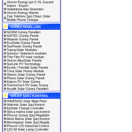
Victron Energy için 5 YIL Garanti
Import - Export
Yedekleme Ada Sistemleri
Victron Energy Marine
Cep Telefonu Şarj Cihazı Solar
Mobile Phone Charger
GÜNEŞ PANELLERI
NORM Güneş Panelleri
AXITEC Güneş Paneli
Waaree Güneş Paneli
EcoDelta Güneş Paneli
SunPower Güneş Paneli
TopraySolar Modules
Sunrise / Solartech modules
Thin Film PV solar module
Victron BlueSolar Panels
SunLink PV Technology
Esnek / Flexible Solar Panels
Trina Solar Honey Module
Shems Solar Güneş Paneli
Phono Solar Güneş Paneli
Kalyon PV Solar Güneş
TommaTech PV Solar Güneş
Arçelik Solar Güneş Panelleri
SOLAR ŞARJ KONTROL
HAVENSİS Solar Mppt Pwm
Voltronic Solar Şarj Kontrol
EpSolar Charge Controller
Steca marka solar şarj kontrol
Phocos Güneş Şarj Regülatör
Must Marka Solar Şarj Kontrol
Morningstar Solar Şarj Regüle
Phocos CIS Industrial Control
12V-3A Solar Lamp Controller