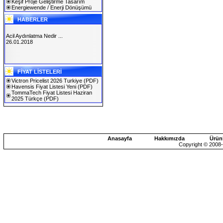
Keşif Proje Geliştirme Tasarım
Energiewende / Enerji Dönüşümü
HABERLER
Acil Aydınlatma Nedir ...
26.01.2018
SOLAREX ISTANBUL 2019
FİYAT LİSTELERİ
30.01.2019
Victron Pricelist 2026 Turkiye
(PDF)
Havensis Fiyat Listesi Yeni
(PDF)
TommaTech Fiyat Listesi Haziran
2025 Türkçe
(PDF)
Anasayfa
Hakkımızda
Ürün
Copyright © 2008-2