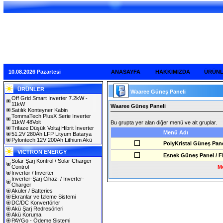
10.08.2026 Pazartesi
ANASAYFA
HAKKIMIZDA
ÜRÜN
ÜRÜNLER
Waaree Güneş Paneli
Off Grid Smart Inverter 7.2kW -
11kW
Waaree Güneş Paneli
Satılık Konteyner Kabin
TommaTech PlusX Serie Inverter
11kW 48Volt
Bu grupta yer alan diğer menü ve alt gruplar.
Trifaze Düşük Voltaj Hibrit İnverter
Menü Adı
51.2V 280Ah LFP Lityum Batarya
Pylontech 12V 200Ah Lithium Akü
PolyKristal Güneş Pan
VICTRON ENERGY
Esnek Güneş Panel / Fl
Solar Şarj Kontrol / Solar Charger
Control
Me
İnvertör / Inverter
İnverter-Şarj Cihazı / Inverter-
Charger
Aküler / Batteries
Ekranlar ve İzleme Sistemi
DC/DC Konvertörler
Akü Şarj Redresörleri
Akü Koruma
PAYGo - Ödeme Sistemi