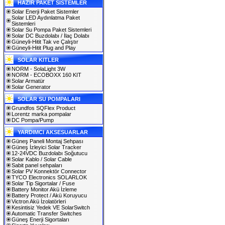
HAZIR PAKET SİSTEMLER
Solar Enerji Paket Sistemler
Solar LED Aydınlatma Paket
Sistemleri
Solar Su Pompa Paket Sistemleri
Solar DC Buzdolabı / İlaç Dolabı
Güneyli-Hitit Tak ve Çalıştır
Güneyli-Hitit Plug and Play
SOLAR KITLER
NORM - SolaLight 3W
NORM - ECOBOXX 160 KIT
Solar Armatür
Solar Generator
SOLAR SU POMPALARI
Grundfos SQFlex Product
Lorentz marka pompalar
DC Pompa/Pump
YARDIMCI AKSESUARLAR
Güneş Paneli Montaj Sehpası
Güneş İzleyici Solar Tracker
12-24VDC Buzdolabı Soğutucu
Solar Kablo / Solar Cable
Sabit panel sehpaları
Solar PV Konnektör Connector
TYCO Electronics SOLARLOK
Solar Tip Sigortalar / Fuse
Battery Monitor Akü İzleme
Battery Protect / Akü Koruyucu
Victron Akü İzolatörleri
Kesintisiz Yedek VE SolarSwitch
Automatic Transfer Switches
Güneş Enerji Sigortaları