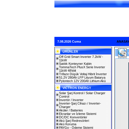
7.08.2026 Cuma
ANASA
ÜRÜNLER
Off Grid Smart Inverter 7.2kW -
11kW
Satılık Konteyner Kabin
TommaTech PlusX Serie Inverter
11kW 48Volt
Trifaze Düşük Voltaj Hibrit İnverter
51.2V 280Ah LFP Lityum Batarya
Pylontech 12V 200Ah Lithium Akü
VICTRON ENERGY
Solar Şarj Kontrol / Solar Charger
Control
İnvertör / Inverter
İnverter-Şarj Cihazı / Inverter-
Charger
Aküler / Batteries
Ekranlar ve İzleme Sistemi
DC/DC Konvertörler
Akü Şarj Redresörleri
Akü Koruma
PAYGo - Ödeme Sistemi