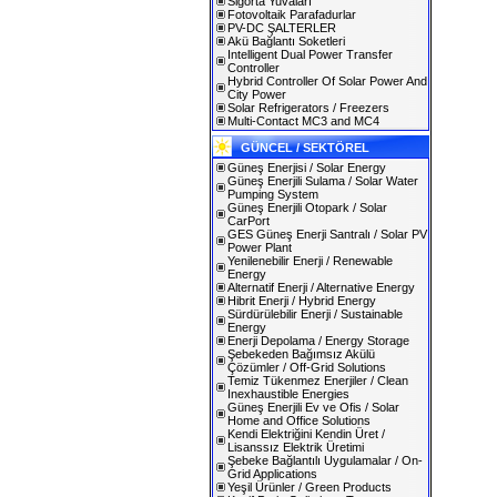
Sigorta Yuvaları
Fotovoltaik Parafadurlar
PV-DC ŞALTERLER
Akü Bağlantı Soketleri
Intelligent Dual Power Transfer
Controller
Hybrid Controller Of Solar Power And
City Power
Solar Refrigerators / Freezers
Multi-Contact MC3 and MC4
GÜNCEL / SEKTÖREL
Güneş Enerjisi / Solar Energy
Güneş Enerjili Sulama / Solar Water
Pumping System
Güneş Enerjili Otopark / Solar
CarPort
GES Güneş Enerji Santralı / Solar PV
Power Plant
Yenilenebilir Enerji / Renewable
Energy
Alternatif Enerji / Alternative Energy
Hibrit Enerji / Hybrid Energy
Sürdürülebilir Enerji / Sustainable
Energy
Enerji Depolama / Energy Storage
Şebekeden Bağımsız Akülü
Çözümler / Off-Grid Solutions
Temiz Tükenmez Enerjiler / Clean
Inexhaustible Energies
Güneş Enerjili Ev ve Ofis / Solar
Home and Office Solutions
Kendi Elektriğini Kendin Üret /
Lisanssız Elektrik Üretimi
Şebeke Bağlantılı Uygulamalar / On-
Grid Applications
Yeşil Ürünler / Green Products