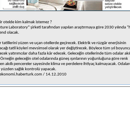
ir otelde kim kalmak istemez ?
ture Laboratory" şirketi tarafından yapılan araştırmaya göre 2030 yılında 
rend olacak.
er tatillerini yüzen ve uçan otellerde geçirecek. Elektrik ve rüzgâr enerjisinin
lacağı tatil köyleri mevsimsel olarak yer değiştirecek. Böylece tüm yıl boyunca
ecek yatırımcılar daha fazla kâr edecek. Geleceğin otellerinde tüm odalar akıl
 Örneğin geleceğin otel odalarında güneş ışınlarının yoğunluğuna göre renk
ren akıllı pencereler sayesinde klima ve perdelere ihtiyaç kalmayacak. Odalar
 yüzden sağlık kontrolü yapacak.
/ekonomi.haberturk.com / 14.12.2010