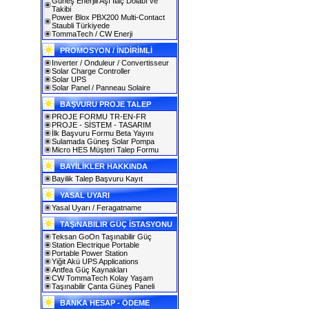
Güneş Enerjili Aşı İlaç Dolabı ve
Takibi
Power Blox PBX200 Multi-Contact
Staubli Türkiyede
TommaTech / CW Enerji
PROMOSYON / İNDİRİMLİ
Inverter / Onduleur / Convertisseur
Solar Charge Controller
Solar UPS
Solar Panel / Panneau Solaire
BAŞVURU PROJE TALEP
PROJE FORMU TR-EN-FR
PROJE - SİSTEM - TASARIM
İlk Başvuru Formu Beta Yayını
Sulamada Güneş Solar Pompa
Micro HES Müşteri Talep Formu
BAYİLİKLER HAKKINDA
Bayilik Talep Başvuru Kayıt
YASAL UYARI
Yasal Uyarı / Feragatname
TAŞıNABILIR GÜÇ İSTASYONU
Teksan GoOn Taşınabilir Güç
Station Electrique Portable
Portable Power Station
Yiğit Akü UPS Applications
Antfea Güç Kaynakları
CW TommaTech Kolay Yaşam
Taşınabilir Çanta Güneş Paneli
BANKA HESAP - ÖDEME