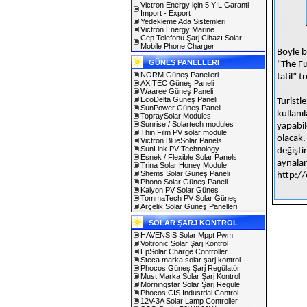
Victron Energy için 5 YIL Garanti
Import - Export
Yedekleme Ada Sistemleri
Victron Energy Marine
Cep Telefonu Şarj Cihazı Solar
Mobile Phone Charger
Böyle b
GÜNEŞ PANELLERI
"The Fu
NORM Güneş Panelleri
tatil” t
AXITEC Güneş Paneli
Waaree Güneş Paneli
EcoDelta Güneş Paneli
Turistl
SunPower Güneş Paneli
kullanı
TopraySolar Modules
Sunrise / Solartech modules
yapabil
Thin Film PV solar module
olacak.
Victron BlueSolar Panels
SunLink PV Technology
değişti
Esnek / Flexible Solar Panels
aynalar
Trina Solar Honey Module
Shems Solar Güneş Paneli
http:/
Phono Solar Güneş Paneli
Kalyon PV Solar Güneş
TommaTech PV Solar Güneş
Arçelik Solar Güneş Panelleri
SOLAR ŞARJ KONTROL
HAVENSİS Solar Mppt Pwm
Voltronic Solar Şarj Kontrol
EpSolar Charge Controller
Steca marka solar şarj kontrol
Phocos Güneş Şarj Regülatör
Must Marka Solar Şarj Kontrol
Morningstar Solar Şarj Regüle
Phocos CIS Industrial Control
12V-3A Solar Lamp Controller