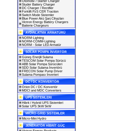
Otomotiv / Starter Charger
Studer Battery Charger
DC Charger / Rectifier
Forklift PzS CER Traction
Switch Mode Sistemler
Blue Power Akü Şarj Cihazları
Victron Energy Battery Chargers
Batterie Chargeurs
AYDıNLATMA ARMATÜRÜ
NORM-Lighting
NORM-COMM-Lighting
NORM - Solar LED Armatür
SOLAR POMPA İNVERTÖR
Güneş Enerjili Sulama
TESCOM Solar Pompa Sürücü
ABB Solar Pompa Sürücüleri
SDD Solar Sulama İnvertörü
FRECON Solar Pump Driver
Sulama Pompası İnverteri
DC / DC KONVERTÖR
Orion DC / DC Konvertör
MDCI and MDC Converters
UPS SISTEMLERI
Hibrit / Hybrid UPS Sistemleri
Solar UPS 3kW 5kW
MICRO-GRID SISTEMLER
Micro-Mini Hydro
JENERATÖR HİBRİT GÜÇ
Victron Energy Products