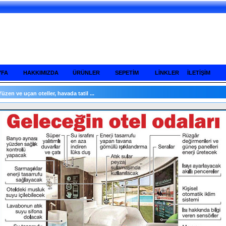
YFA
HAKKIMIZDA
ÜRÜNLER
SEPETİM
LİNKLER
İLETİŞİM
Yüzen ve uçan oteller, havada tatil ...