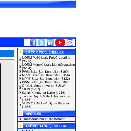
EN ÇOK İNCELENENLER
NORM PoliKristal / PolyCrystalline
(3560)
NORM MonoKristal / MonoCrystalline
(3254)
PWM Solar Şarj Kontroller
(3190)
MPPT Solar Şarj Kontroller
(3156)
MPPT Solar Şarj Kontroller
(3132)
PWM Solar Şarj Kontroller
(3102)
Off Grid Smart Inverter 7.2kW -
11kW
(1737)
Satılık Konteyner Kabin
(1716)
Trifaze Düşük Voltaj Hibrit İnverter
(1686)
51.2V 280Ah LFP Lityum Batarya
(1636)
MENÜLER
Transformateur / Transformer
AKÜMÜLATÖR ÇEŞITLERI