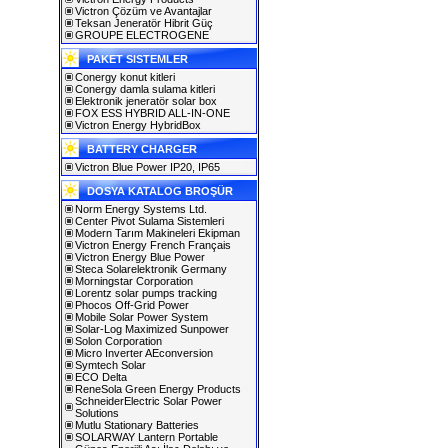
Victron Çözüm ve Avantajlar
Teksan Jeneratör Hibrit Güç
GROUPE ELECTROGENE
PAKET SISTEMLER
Conergy konut kitleri
Conergy damla sulama kitleri
Elektronik jeneratör solar box
FOX ESS HYBRID ALL-IN-ONE
Victron Energy HybridBox
BATTERY CHARGER
Victron Blue Power IP20, IP65
DOSYA KATALOG BROŞÜR
Norm Energy Systems Ltd.
Center Pivot Sulama Sistemleri
Modern Tarım Makineleri Ekipman
Victron Energy French Français
Victron Energy Blue Power
Steca Solarelektronik Germany
Morningstar Corporation
Lorentz solar pumps tracking
Phocos Off-Grid Power
Mobile Solar Power System
Solar-Log Maximized Sunpower
Solon Corporation
Micro Inverter AEconversion
Symtech Solar
ECO Delta
ReneSola Green Energy Products
SchneiderElectric Solar Power
Solutions
Mutlu Stationary Batteries
SOLARWAY Lantern Portable