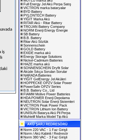
MUTLU marka akü
Full Energy Jel Akü Perpa Satış
VICTRON marka bataryalar
BYD Battery
PYLONTECH Battery
YİĞİT Marka Akü
RITAR Akü - Ritar Battery
TROJAN Battery Company
“havada
NORM Enerji Energy Energie
SB Battery
B.B. Battery
Ritar Akü Sözlük
Sonnenschein
GOLD Battery
 iş
EXIDE marka akü
Energy Storage Solutions
lı
Nickel-Cadmium Batteries
HAZE marka akü
SONNENSCHEIN Dryfit Solar
daki
Aküde Sıkça Sorulan Sorular
NARADA Batteries
YİĞİT GelEnergy Jel Aküleri
HOPPECKE OPZV Solar Power
PowerSafe OPZV Series
B.B. Battery Co., Ltd
FIAMM Motive Power Batteries
HDA POWER Enerji Depolama
NEUTRON Solar Enerji Sistemleri
VICTRON Peak Power Pack
VICTRON Lithium Ion Battery
UNİSUN Batarya Akü Pil Perpa
Muhtelif Marka Model Tip Akü
AKÜ ŞARJ REDRESÖRÜ
Norm 220 VAC - 1 Faz Girişli
Norm / Akü Kabinli / Redresör
Norm 380 VAC - 3 Faz Girişli