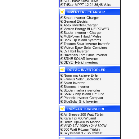
SCC-Basic 50W/100W
TriStar MPPT 12,24,36,48 Volts
INVERTER - CHARGER
Smart Inverter-Charger
General Electric
Abax Inverter-Charger
Victron Energy BLUE POWER
Studer Inverter - Charger
MultiPower Hibrid / Melez
Back-Up Island Systems
Tescom Solar İnverter İnvertör
Victron Easy Solar Combines
LV Hibrit İnverter
Havensis Tam Sinüs İnvertör
SRNE SOLAR Inverter
DEYE Hybrid Inverters
DC / AC İNVERTÖRLER
Norm marka invertörler
Fronius Solar Electronics
Solon Inverter
Siemens Inverter
Studer marka invertörler
SMA Sunny Island Off-Grid
Phoenix Inverter Compact
BlueSolar Grid Inverter
RÜZGAR TÜRBINLERI
Air Breeze 200 Watt Türbin
Kara Tipi 400 W Land
Deniz Tipi 400 W Marine
VIND 12V-400W / 24V-600W
300 Watt Rüzgar Türbini
Skystream 3.7 Southwest