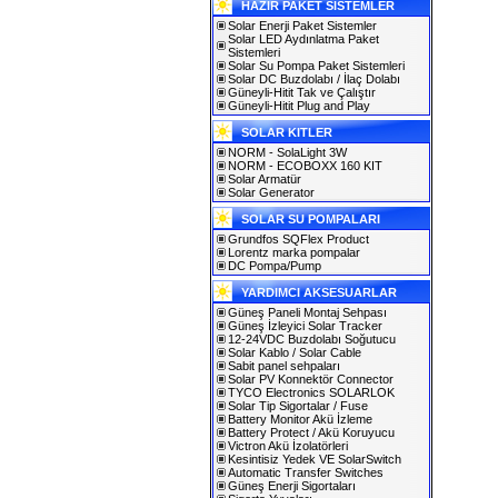
HAZIR PAKET SİSTEMLER
Solar Enerji Paket Sistemler
Solar LED Aydınlatma Paket
Sistemleri
Solar Su Pompa Paket Sistemleri
Solar DC Buzdolabı / İlaç Dolabı
Güneyli-Hitit Tak ve Çalıştır
Güneyli-Hitit Plug and Play
SOLAR KITLER
NORM - SolaLight 3W
NORM - ECOBOXX 160 KIT
Solar Armatür
Solar Generator
SOLAR SU POMPALARI
Grundfos SQFlex Product
Lorentz marka pompalar
DC Pompa/Pump
YARDIMCI AKSESUARLAR
Güneş Paneli Montaj Sehpası
Güneş İzleyici Solar Tracker
12-24VDC Buzdolabı Soğutucu
Solar Kablo / Solar Cable
Sabit panel sehpaları
Solar PV Konnektör Connector
TYCO Electronics SOLARLOK
Solar Tip Sigortalar / Fuse
Battery Monitor Akü İzleme
Battery Protect / Akü Koruyucu
Victron Akü İzolatörleri
Kesintisiz Yedek VE SolarSwitch
Automatic Transfer Switches
Güneş Enerji Sigortaları