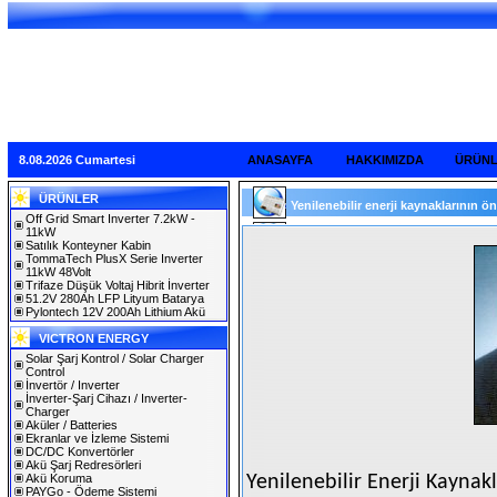
8.08.2026 Cumartesi
ANASAYFA
HAKKIMIZDA
ÜRÜN
ÜRÜNLER
Yenilenebilir enerji kaynaklarının ön
Off Grid Smart Inverter 7.2kW -
11kW
Satılık Konteyner Kabin
TommaTech PlusX Serie Inverter
11kW 48Volt
Trifaze Düşük Voltaj Hibrit İnverter
51.2V 280Ah LFP Lityum Batarya
Pylontech 12V 200Ah Lithium Akü
VICTRON ENERGY
Solar Şarj Kontrol / Solar Charger
Control
İnvertör / Inverter
İnverter-Şarj Cihazı / Inverter-
Charger
Aküler / Batteries
Ekranlar ve İzleme Sistemi
DC/DC Konvertörler
Akü Şarj Redresörleri
Akü Koruma
Yenilenebilir Enerji Kaynakl
PAYGo - Ödeme Sistemi