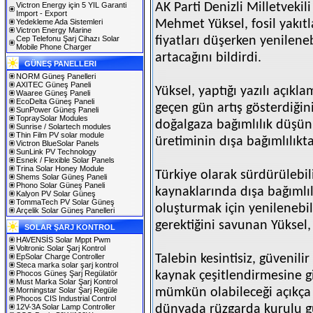
Victron Energy için 5 YIL Garanti
AK Parti Denizli Milletveki
Import - Export
Yedekleme Ada Sistemleri
Mehmet Yüksel, fosil yakıtl
Victron Energy Marine
Cep Telefonu Şarj Cihazı Solar
fiyatları düşerken yenilene
Mobile Phone Charger
artacağını bildirdi.
GÜNEŞ PANELLERI
NORM Güneş Panelleri
AXITEC Güneş Paneli
Yüksel, yaptığı yazılı açıkl
Waaree Güneş Paneli
EcoDelta Güneş Paneli
geçen gün artış gösterdiğini
SunPower Güneş Paneli
TopraySolar Modules
doğalgaza bağımlılık düşün
Sunrise / Solartech modules
Thin Film PV solar module
üretiminin dışa bağımlılıkta
Victron BlueSolar Panels
SunLink PV Technology
Esnek / Flexible Solar Panels
Trina Solar Honey Module
Türkiye olarak sürdürülebili
Shems Solar Güneş Paneli
Phono Solar Güneş Paneli
kaynaklarında dışa bağımlıl
Kalyon PV Solar Güneş
TommaTech PV Solar Güneş
oluşturmak için yenilenebi
Arçelik Solar Güneş Panelleri
gerektiğini savunan Yüksel, 
SOLAR ŞARJ KONTROL
HAVENSİS Solar Mppt Pwm
Voltronic Solar Şarj Kontrol
EpSolar Charge Controller
Talebin kesintisiz, güvenili
Steca marka solar şarj kontrol
Phocos Güneş Şarj Regülatör
kaynak çeşitlendirmesine g
Must Marka Solar Şarj Kontrol
Morningstar Solar Şarj Regüle
mümkün olabileceği açıkça
Phocos CIS Industrial Control
12V-3A Solar Lamp Controller
dünyada rüzgarda kurulu g