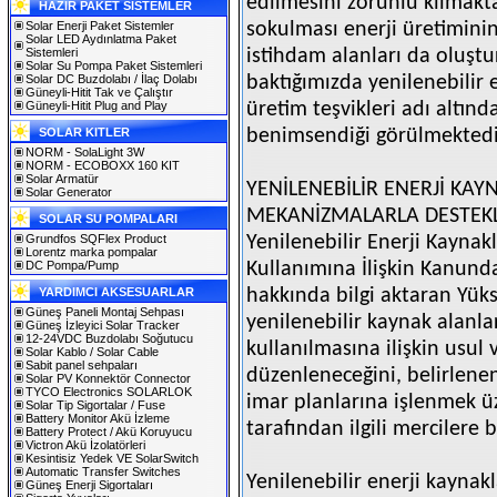
edilmesini zorunlu kılmakt
HAZIR PAKET SİSTEMLER
Solar Enerji Paket Sistemler
sokulması enerji üretiminin
Solar LED Aydınlatma Paket
Sistemleri
istihdam alanları da oluştu
Solar Su Pompa Paket Sistemleri
Solar DC Buzdolabı / İlaç Dolabı
baktığımızda yenilenebilir e
Güneyli-Hitit Tak ve Çalıştır
Güneyli-Hitit Plug and Play
üretim teşvikleri adı altınd
SOLAR KITLER
benimsendiği görülmektedi
NORM - SolaLight 3W
NORM - ECOBOXX 160 KIT
Solar Armatür
YENİLENEBİLİR ENERJİ KAY
Solar Generator
MEKANİZMALARLA DESTEK
SOLAR SU POMPALARI
Grundfos SQFlex Product
Yenilenebilir Enerji Kaynakl
Lorentz marka pompalar
DC Pompa/Pump
Kullanımına İlişkin Kanund
YARDIMCI AKSESUARLAR
hakkında bilgi aktaran Yükse
Güneş Paneli Montaj Sehpası
yenilenebilir kaynak alanla
Güneş İzleyici Solar Tracker
12-24VDC Buzdolabı Soğutucu
kullanılmasına ilişkin usul
Solar Kablo / Solar Cable
Sabit panel sehpaları
düzenleneceğini, belirlenen
Solar PV Konnektör Connector
TYCO Electronics SOLARLOK
imar planlarına işlenmek üze
Solar Tip Sigortalar / Fuse
Battery Monitor Akü İzleme
tarafından ilgili mercilere b
Battery Protect / Akü Koruyucu
Victron Akü İzolatörleri
Kesintisiz Yedek VE SolarSwitch
Automatic Transfer Switches
Yenilenebilir enerji kaynak
Güneş Enerji Sigortaları