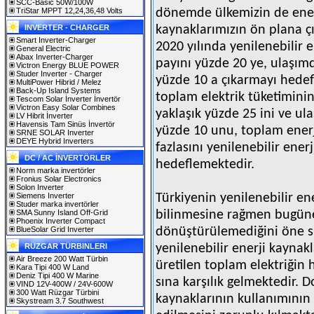
SCC-Basic 50W/100W
TriStar MPPT 12,24,36,48 Volts
dönemde ülkemizin de enerj
INVERTER - CHARGER
kaynaklarımızın ön plana ç
Smart Inverter-Charger
2020 yılında yenilenebilir e
General Electric
Abax Inverter-Charger
payını yüzde 20 ye, ulaşımda
Victron Energy BLUE POWER
Studer Inverter - Charger
yüzde 10 a çıkarmayı hedef
MultiPower Hibrid / Melez
Back-Up Island Systems
toplam elektrik tüketiminin 
Tescom Solar İnverter İnvertör
Victron Easy Solar Combines
yaklaşık yüzde 25 ini ve ula
LV Hibrit İnverter
Havensis Tam Sinüs İnvertör
yüzde 10 unu, toplam enerj
SRNE SOLAR Inverter
DEYE Hybrid Inverters
fazlasını yenilenebilir ene
DC / AC İNVERTÖRLER
hedeflemektedir.
Norm marka invertörler
Fronius Solar Electronics
Solon Inverter
Siemens Inverter
Türkiyenin yenilenebilir en
Studer marka invertörler
SMA Sunny Island Off-Grid
bilinmesine rağmen bugüne
Phoenix Inverter Compact
BlueSolar Grid Inverter
dönüştürülemediğini öne sü
RÜZGAR TÜRBINLERI
yenilenebilir enerji kaynakl
Air Breeze 200 Watt Türbin
üretilen toplam elektriğin 
Kara Tipi 400 W Land
Deniz Tipi 400 W Marine
sına karşılık gelmektedir. D
VIND 12V-400W / 24V-600W
300 Watt Rüzgar Türbini
kaynaklarının kullanımının
Skystream 3.7 Southwest