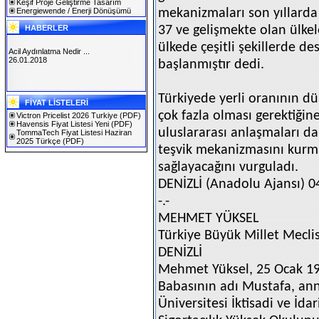
Keşif Proje Geliştirme Tasarım
Energiewende / Enerji Dönüşümü
mekanizmaları son yıllarda
HABERLER
37 ve gelişmekte olan ülke
ülkede çeşitli şekillerde d
Acil Aydınlatma Nedir ...
26.01.2018
başlanmıştır dedi.
SOLAREX ISTANBUL 2019
Türkiyede yerli oranının dü
FİYAT LİSTELERİ
30.01.2019
çok fazla olması gerektiğin
Victron Pricelist 2026 Turkiye
(PDF)
Havensis Fiyat Listesi Yeni
(PDF)
uluslararası anlaşmaları da
TommaTech Fiyat Listesi Haziran
2025 Türkçe
(PDF)
teşvik mekanizmasını kurman
sağlayacağını vurguladı.
DENİZLİ (Anadolu Ajansı) 0
-.-
MEHMET YÜKSEL
Türkiye Büyük Millet Meclis
DENİZLİ
Mehmet Yüksel, 25 Ocak 19
Babasının adı Mustafa, ann
Üniversitesi İktisadi ve İdar