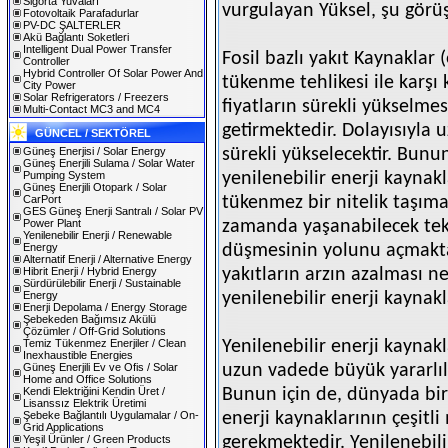
Sigorta Yuvaları
vurgulayan Yüksel, şu görüş
Fotovoltaik Parafadurlar
PV-DC ŞALTERLER
Akü Bağlantı Soketleri
Intelligent Dual Power Transfer
Fosil bazlı yakıt Kaynaklar 
Controller
Hybrid Controller Of Solar Power And
tükenme tehlikesi ile karş
City Power
Solar Refrigerators / Freezers
fiyatların sürekli yükselm
Multi-Contact MC3 and MC4
getirmektedir. Dolayısıyla u
GÜNCEL / SEKTÖREL
Güneş Enerjisi / Solar Energy
sürekli yükselecektir. Bun
Güneş Enerjili Sulama / Solar Water
Pumping System
yenilenebilir enerji kaynakl
Güneş Enerjili Otopark / Solar
CarPort
tükenmez bir nitelik taşıma
GES Güneş Enerji Santralı / Solar PV
Power Plant
zamanda yaşanabilecek tekn
Yenilenebilir Enerji / Renewable
Energy
düşmesinin yolunu açmaktad
Alternatif Enerji / Alternative Energy
Hibrit Enerji / Hybrid Energy
yakıtların arzın azalması n
Sürdürülebilir Enerji / Sustainable
Energy
yenilenebilir enerji kaynakla
Enerji Depolama / Energy Storage
Şebekeden Bağımsız Akülü
Çözümler / Off-Grid Solutions
Temiz Tükenmez Enerjiler / Clean
Yenilenebilir enerji kayna
Inexhaustible Energies
Güneş Enerjili Ev ve Ofis / Solar
uzun vadede büyük yararlılı
Home and Office Solutions
Kendi Elektriğini Kendin Üret /
Bunun için de, dünyada birç
Lisanssız Elektrik Üretimi
Şebeke Bağlantılı Uygulamalar / On-
enerji kaynaklarının çeşit
Grid Applications
Yeşil Ürünler / Green Products
gerekmektedir. Yenilenebili