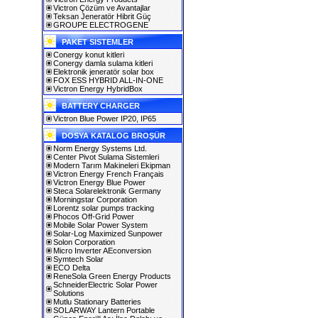
Victron Çözüm ve Avantajlar
Teksan Jeneratör Hibrit Güç
GROUPE ELECTROGENE
PAKET SISTEMLER
Conergy konut kitleri
Conergy damla sulama kitleri
Elektronik jeneratör solar box
FOX ESS HYBRID ALL-IN-ONE
Victron Energy HybridBox
BATTERY CHARGER
Victron Blue Power IP20, IP65
DOSYA KATALOG BROŞÜR
Norm Energy Systems Ltd.
Center Pivot Sulama Sistemleri
Modern Tarım Makineleri Ekipman
Victron Energy French Français
Victron Energy Blue Power
Steca Solarelektronik Germany
Morningstar Corporation
Lorentz solar pumps tracking
Phocos Off-Grid Power
Mobile Solar Power System
Solar-Log Maximized Sunpower
Solon Corporation
Micro Inverter AEconversion
Symtech Solar
ECO Delta
ReneSola Green Energy Products
SchneiderElectric Solar Power
Solutions
Mutlu Stationary Batteries
SOLARWAY Lantern Portable