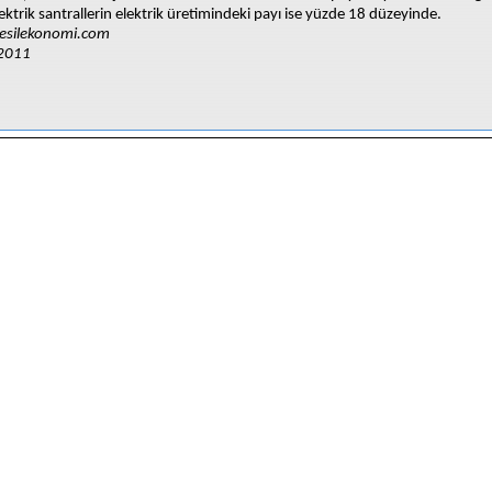
ektrik santrallerin elektrik üretimindeki payı ise yüzde 18 düzeyinde.
silekonomi.com
2011