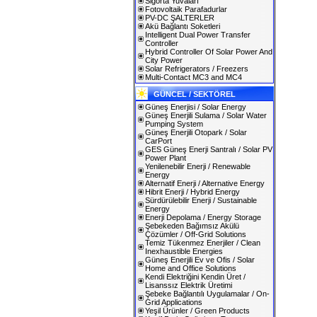
Sigorta Yuvaları
Fotovoltaik Parafadurlar
PV-DC ŞALTERLER
Akü Bağlantı Soketleri
Intelligent Dual Power Transfer
Controller
Hybrid Controller Of Solar Power And
City Power
Solar Refrigerators / Freezers
Multi-Contact MC3 and MC4
GÜNCEL / SEKTÖREL
Güneş Enerjisi / Solar Energy
Güneş Enerjili Sulama / Solar Water
Pumping System
Güneş Enerjili Otopark / Solar
CarPort
GES Güneş Enerji Santralı / Solar PV
Power Plant
Yenilenebilir Enerji / Renewable
Energy
Alternatif Enerji / Alternative Energy
Hibrit Enerji / Hybrid Energy
Sürdürülebilir Enerji / Sustainable
Energy
Enerji Depolama / Energy Storage
Şebekeden Bağımsız Akülü
Çözümler / Off-Grid Solutions
Temiz Tükenmez Enerjiler / Clean
Inexhaustible Energies
Güneş Enerjili Ev ve Ofis / Solar
Home and Office Solutions
Kendi Elektriğini Kendin Üret /
Lisanssız Elektrik Üretimi
Şebeke Bağlantılı Uygulamalar / On-
Grid Applications
Yeşil Ürünler / Green Products