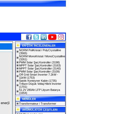
EN ÇOK İNCELENENLER
NORM PoliKristal / PolyCrystalline
(3565)
NORM MonoKristal / MonoCrystalline
(3261)
PWM Solar Şarj Kontroller
(3198)
MPPT Solar Şarj Kontroller
(3163)
MPPT Solar Şarj Kontroller
(3140)
PWM Solar Şarj Kontroller
(3109)
Off Grid Smart Inverter 7.2kW -
11kW
(1753)
Satılık Konteyner Kabin
(1735)
Trifaze Düşük Voltaj Hibrit İnverter
(1701)
51.2V 280Ah LFP Lityum Batarya
(1654)
MENÜLER
 enerji
Transformateur / Transformer
AKÜMÜLATÖR ÇEŞITLERI