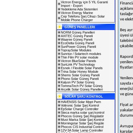
Victron Energy için 5 YIL Garanti
Financi
Import - Export
açıklan
Yedekleme Ada Sistemleri
Victron Energy Marine
taslağı
Cep Telefonu Şarj Cihazı Solar
ve elekt
Mobile Phone Charger
GÜNEŞ PANELLERI
Beş ayr
NORM Güneş Panelleri
üyesi ü
AXITEC Güneş Paneli
Waaree Güneş Paneli
talebin
EcoDelta Güneş Paneli
çıkabil
SunPower Güneş Paneli
TopraySolar Modules
Sunrise / Solartech modules
Raporda
Thin Film PV solar module
Victron BlueSolar Panels
yenilen
SunLink PV Technology
fiyatla
Esnek / Flexible Solar Panels
Trina Solar Honey Module
Shems Solar Güneş Paneli
Yenilen
Phono Solar Güneş Paneli
Kalyon PV Solar Güneş
sayıda 
TommaTech PV Solar Güneş
enerjis
Arçelik Solar Güneş Panelleri
ve güne
SOLAR ŞARJ KONTROL
HAVENSİS Solar Mppt Pwm
Fiyat a
Voltronic Solar Şarj Kontrol
EpSolar Charge Controller
yakalam
Steca marka solar şarj kontrol
durumda
Phocos Güneş Şarj Regülatör
Must Marka Solar Şarj Kontrol
Morningstar Solar Şarj Regüle
Avrupa 
Phocos CIS Industrial Control
12V-3A Solar Lamp Controller
karşıla