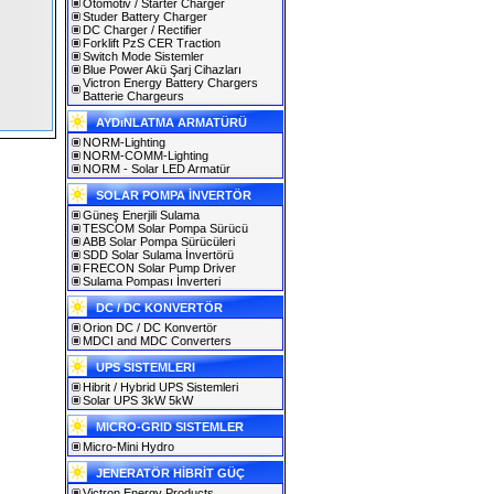
Otomotiv / Starter Charger
Studer Battery Charger
DC Charger / Rectifier
Forklift PzS CER Traction
Switch Mode Sistemler
Blue Power Akü Şarj Cihazları
Victron Energy Battery Chargers
Batterie Chargeurs
AYDıNLATMA ARMATÜRÜ
NORM-Lighting
NORM-COMM-Lighting
NORM - Solar LED Armatür
SOLAR POMPA İNVERTÖR
Güneş Enerjili Sulama
TESCOM Solar Pompa Sürücü
ABB Solar Pompa Sürücüleri
SDD Solar Sulama İnvertörü
FRECON Solar Pump Driver
Sulama Pompası İnverteri
DC / DC KONVERTÖR
Orion DC / DC Konvertör
MDCI and MDC Converters
UPS SISTEMLERI
Hibrit / Hybrid UPS Sistemleri
Solar UPS 3kW 5kW
MICRO-GRID SISTEMLER
Micro-Mini Hydro
JENERATÖR HİBRİT GÜÇ
Victron Energy Products