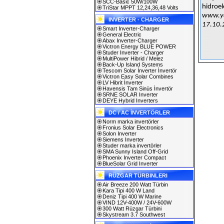
SCC-Basic 50W/100W
hidroel
TriStar MPPT 12,24,36,48 Volts
www.ye
INVERTER - CHARGER
17.10.
Smart Inverter-Charger
General Electric
Abax Inverter-Charger
Victron Energy BLUE POWER
Studer Inverter - Charger
MultiPower Hibrid / Melez
Back-Up Island Systems
Tescom Solar İnverter İnvertör
Victron Easy Solar Combines
LV Hibrit İnverter
Havensis Tam Sinüs İnvertör
SRNE SOLAR Inverter
DEYE Hybrid Inverters
DC / AC İNVERTÖRLER
Norm marka invertörler
Fronius Solar Electronics
Solon Inverter
Siemens Inverter
Studer marka invertörler
SMA Sunny Island Off-Grid
Phoenix Inverter Compact
BlueSolar Grid Inverter
RÜZGAR TÜRBINLERI
Air Breeze 200 Watt Türbin
Kara Tipi 400 W Land
Deniz Tipi 400 W Marine
VIND 12V-400W / 24V-600W
300 Watt Rüzgar Türbini
Skystream 3.7 Southwest