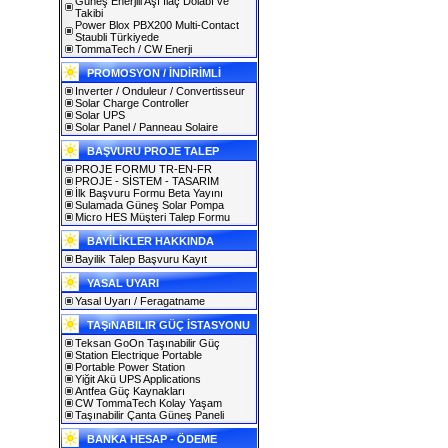
Güneş Enerjili Aşı İlaç Dolabı ve
Takibi
Power Blox PBX200 Multi-Contact
Staubli Türkiyede
TommaTech / CW Enerji
PROMOSYON / İNDİRİMLİ
Inverter / Onduleur / Convertisseur
Solar Charge Controller
Solar UPS
Solar Panel / Panneau Solaire
BAŞVURU PROJE TALEP
PROJE FORMU TR-EN-FR
PROJE - SİSTEM - TASARIM
İlk Başvuru Formu Beta Yayını
Sulamada Güneş Solar Pompa
Micro HES Müşteri Talep Formu
BAYİLİKLER HAKKINDA
Bayilik Talep Başvuru Kayıt
YASAL UYARI
Yasal Uyarı / Feragatname
TAŞıNABILIR GÜÇ İSTASYONU
Teksan GoOn Taşınabilir Güç
Station Electrique Portable
Portable Power Station
Yiğit Akü UPS Applications
Antfea Güç Kaynakları
CW TommaTech Kolay Yaşam
Taşınabilir Çanta Güneş Paneli
BANKA HESAP - ÖDEME