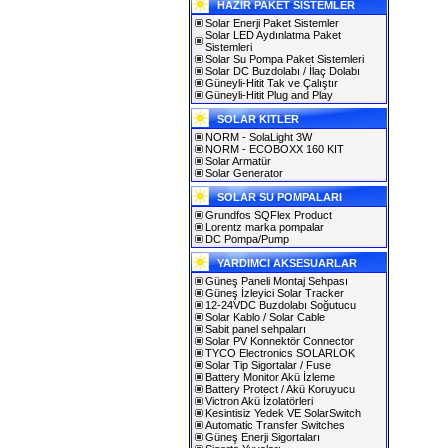
HAZIR PAKET SİSTEMLER
Solar Enerji Paket Sistemler
Solar LED Aydınlatma Paket
Sistemleri
Solar Su Pompa Paket Sistemleri
Solar DC Buzdolabı / İlaç Dolabı
Güneyli-Hitit Tak ve Çalıştır
Güneyli-Hitit Plug and Play
SOLAR KITLER
NORM - SolaLight 3W
NORM - ECOBOXX 160 KIT
Solar Armatür
Solar Generator
SOLAR SU POMPALARI
Grundfos SQFlex Product
Lorentz marka pompalar
DC Pompa/Pump
YARDIMCI AKSESUARLAR
Güneş Paneli Montaj Sehpası
Güneş İzleyici Solar Tracker
12-24VDC Buzdolabı Soğutucu
Solar Kablo / Solar Cable
Sabit panel sehpaları
Solar PV Konnektör Connector
TYCO Electronics SOLARLOK
Solar Tip Sigortalar / Fuse
Battery Monitor Akü İzleme
Battery Protect / Akü Koruyucu
Victron Akü İzolatörleri
Kesintisiz Yedek VE SolarSwitch
Automatic Transfer Switches
Güneş Enerji Sigortaları