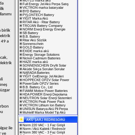
MUTLU marka akü
da
Full Energy Jel Akü Perpa Satış
VICTRON marka bataryalar
ilk
BYD Battery
llanımı
PYLONTECH Battery
YİĞİT Marka Akü
RITAR Akü - Ritar Battery
TROJAN Battery Company
NORM Enerji Energy Energie
birlik
SB Battery
lektrik
B.B. Battery
Ritar Akü Sözlük
 49 a
Sonnenschein
GOLD Battery
EXIDE marka akü
Energy Storage Solutions
acak,
Nickel-Cadmium Batteries
HAZE marka akü
lektrik
SONNENSCHEIN Dryfit Solar
Aküde Sıkça Sorulan Sorular
NARADA Batteries
YİĞİT GelEnergy Jel Aküleri
li
HOPPECKE OPZV Solar Power
PowerSafe OPZV Series
güneş
B.B. Battery Co., Ltd
rüzgar
FIAMM Motive Power Batteries
HDA POWER Enerji Depolama
NEUTRON Solar Enerji Sistemleri
VICTRON Peak Power Pack
VICTRON Lithium Ion Battery
karbon
UNİSUN Batarya Akü Pil Perpa
bu
Muhtelif Marka Model Tip Akü
AKÜ ŞARJ REDRESÖRÜ
Norm 220 VAC - 1 Faz Girişli
lgaz ile
Norm / Akü Kabinli / Redresör
Norm 380 VAC - 3 Faz Girişli
r ve