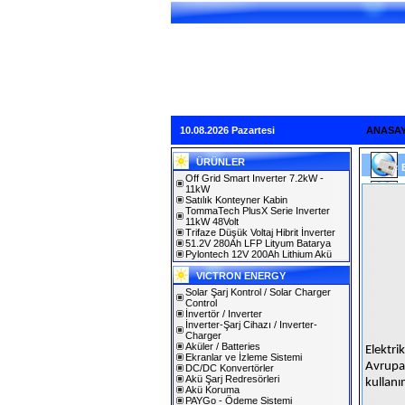
10.08.2026 Pazartesi
ANASA
ÜRÜNLER
Off Grid Smart Inverter 7.2kW -
11kW
Satılık Konteyner Kabin
TommaTech PlusX Serie Inverter
11kW 48Volt
Trifaze Düşük Voltaj Hibrit İnverter
51.2V 280Ah LFP Lityum Batarya
Pylontech 12V 200Ah Lithium Akü
VICTRON ENERGY
Solar Şarj Kontrol / Solar Charger
Control
İnvertör / Inverter
İnverter-Şarj Cihazı / Inverter-
Charger
Aküler / Batteries
Elektri
Ekranlar ve İzleme Sistemi
Avrupa 
DC/DC Konvertörler
Akü Şarj Redresörleri
kullanı
Akü Koruma
PAYGo - Ödeme Sistemi