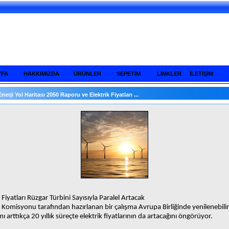
YFA
HAKKIMIZDA
ÜRÜNLER
SEPETİM
LİNKLER
İLETİŞİM
Enerji Yol Haritası 2050 Raporu ve Elektrik Fiyatları ...
k Fiyatları Rüzgar Türbini Sayısıyla Paralel Artacak
Komisyonu tarafından hazırlanan bir çalışma Avrupa Birliğinde yenilenebilir
mı arttıkça 20 yıllık süreçte elektrik fiyatlarının da artacağını öngörüyor.