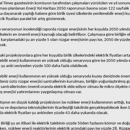
al Times gazetesinin komisyon tarafından çalışmaları yürütülen ve yıl sonun
ması planlanan Enerji Yol Haritası 2050 raporunun basına sızan 122 sayfalık 
na dayanarak yaptığı habere göre birlik üyesi ülkelerde yenilenebilir enerji ku
rik fiyatları paralel bir artış gösterecek.
ı senaryonun incelendiği raporda rüzgar enerjisinin her koşulda 2050 yılında 
lkelerin en önemli enerji kaynağı olacağı belirtiliyor. Çalışmaya göre birliğin e
i karşılamadaki şu an yüzde 5 olan rüzgar enerjisinin payı ise, 2050 de yüzde
ecek.
ki projeksiyonlara göre her koşulda birlik ülkelerindeki elektrik fiyatları art
ebilir enerji kullanımının en yüksek olduğu senaryoya göre ise 2050 yılında e
rı şu anki seviyeden yüzde 100 daha fazla olabilecek.
ebilir enerji kullanımının en yüksek olduğu senaryoda kuzey denizinde önem
deniz üstü rüzgar enerjisi santrallerinin kurulması, birliğin yoğunlaştırılmış 
i santrallerinden önemli oranda elektrik elde ediyor olması ile mikro ölçekte 
ş enerjisi yatırımlarının yaygınlaşmış olması var.
rtışının en düşük kaldığı projeksiyon ise nükleer enerji kullanımının arttığı, 
a ve depolama teknolojilerinin ticarileştiği takdirde gerçekleşebilecek iken 
 elektrik fiyatları şu ankinden yüzde 43 daha yukarıda olacak.
Birliği şu an itibari ile elektrik talebinin yüzde 50den fazlasını kömür ve doğa
rken, nükleer enerji reaktörlerinin elektrik arzındaki payı ise yüzde 28. Rüzga