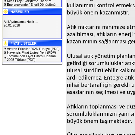
Keşif Proje Geliştirme Tasarım
Energiewende / Enerji Dönüşümü
kullanımını kontrol etmek 
HABERLER
büyük önem kazanmıştır.
Acil Aydınlatma Nedir ...
26.01.2018
Atık miktarını minimize etm
azaltılması, atıkların enerj
SOLAREX ISTANBUL 2019
kazanımının sağlanması gere
FİYAT LİSTELERİ
30.01.2019
Victron Pricelist 2026 Turkiye
(PDF)
Havensis Fiyat Listesi Yeni
(PDF)
Ulusal atık yönetim planla
TommaTech Fiyat Listesi Haziran
2025 Türkçe
(PDF)
getirdiği sorumluluklar atı
ulusal sürdürülebilir kalk
ardı edilemez. Entegre atık
nihai bertaraf için gerekli
esaslarının seçilmesi ve uy
Atıkların toplanması ve düz
sorumluluklarımızın yanı s
büyük önem taşımaktadır.