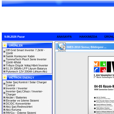
9.08.2026 Pazar
ANASAYFA
HAKKIMIZDA
ÜRÜN
ÜRÜNLER
IWES 2010 Sonuç Bildirgesi ...
Off Grid Smart Inverter 7.2kW -
11kW
Satılık Konteyner Kabin
TommaTech PlusX Serie Inverter
11kW 48Volt
Trifaze Düşük Voltaj Hibrit İnverter
51.2V 280Ah LFP Lityum Batarya
Pylontech 12V 200Ah Lithium Akü
VICTRON ENERGY
Solar Şarj Kontrol / Solar Charger
Control
İnvertör / Inverter
İnverter-Şarj Cihazı / Inverter-
Charger
Aküler / Batteries
Ekranlar ve İzleme Sistemi
DC/DC Konvertörler
Akü Şarj Redresörleri
Akü Koruma
PAYGo - Ödeme Sistemi