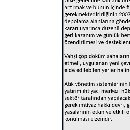
Ülke genelinde katı atık dü
artırmak ve bunun içinde f
gerekmektedirirliğinin 200
depolama alanlarına gönder
kararı uyarınca düzenli d
geri kazanım ve günlük bert
özendirilmesi ve desteklen
Vahşi çöp döküm sahaların
etmeli, uygulanan yeni çevr
elde edilebilen yerler haline
Atık yönetim sistemlerinin 
yatırım ihtiyacı merkezi hü
sektör tarafından yapılacak 
gerek imtiyaz hakkı devri, 
yasalarının etkin ve etkili
konulması elzemdir.