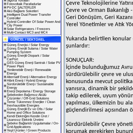
Sigorta Yuvaları
Çevre Teknolojilerine Yatır
Fotovoltaik Parafadurlar
PV-DC ŞALTERLER
Çevre ve Orman Bakanlığı -
Akü Bağlantı Soketleri
Intelligent Dual Power Transfer
Geri Dönüşüm, Geri Kazan
Controller
Hybrid Controller Of Solar Power And
Yerel Yönetimler ve Atık Yö
City Power
Solar Refrigerators / Freezers
Multi-Contact MC3 and MC4
Yukarıda belirtilen konular
GÜNCEL / SEKTÖREL
Güneş Enerjisi / Solar Energy
şunlardır:
Güneş Enerjili Sulama / Solar Water
Pumping System
Güneş Enerjili Otopark / Solar
CarPort
SONUÇLAR:
GES Güneş Enerji Santralı / Solar PV
Power Plant
İçinde bulunduğumuz Avrupa
Yenilenebilir Enerji / Renewable
Energy
sürdürülebilir çevre ve ulu
Alternatif Enerji / Alternative Energy
Hibrit Enerji / Hybrid Energy
konusunda mevcut politika
Sürdürülebilir Enerji / Sustainable
Energy
yanısıra, dinamik bir şeki
Enerji Depolama / Energy Storage
Şebekeden Bağımsız Akülü
takip edilerek, uyum yönün
Çözümler / Off-Grid Solutions
Temiz Tükenmez Enerjiler / Clean
yapılması, ülkemizin bu ala
Inexhaustible Energies
Güneş Enerjili Ev ve Ofis / Solar
güçlendirilmesi açısından ö
Home and Office Solutions
Kendi Elektriğini Kendin Üret /
Lisanssız Elektrik Üretimi
Şebeke Bağlantılı Uygulamalar / On-
Sürdürülebilir Çevre yönetim
Grid Applications
Yeşil Ürünler / Green Products
korumak gerekirken bununl