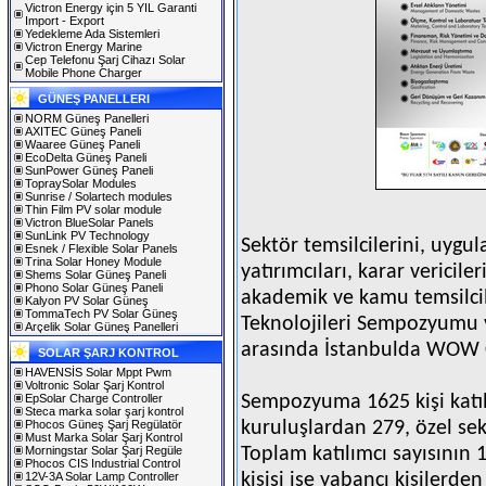
Victron Energy için 5 YIL Garanti
Import - Export
Yedekleme Ada Sistemleri
Victron Energy Marine
Cep Telefonu Şarj Cihazı Solar
Mobile Phone Charger
GÜNEŞ PANELLERI
NORM Güneş Panelleri
AXITEC Güneş Paneli
Waaree Güneş Paneli
EcoDelta Güneş Paneli
SunPower Güneş Paneli
TopraySolar Modules
Sunrise / Solartech modules
Thin Film PV solar module
Victron BlueSolar Panels
SunLink PV Technology
Sektör temsilcilerini, uygul
Esnek / Flexible Solar Panels
Trina Solar Honey Module
yatırımcıları, karar vericile
Shems Solar Güneş Paneli
Phono Solar Güneş Paneli
akademik ve kamu temsilcil
Kalyon PV Solar Güneş
TommaTech PV Solar Güneş
Teknolojileri Sempozyumu v
Arçelik Solar Güneş Panelleri
arasında İstanbulda WOW C
SOLAR ŞARJ KONTROL
HAVENSİS Solar Mppt Pwm
Voltronic Solar Şarj Kontrol
EpSolar Charge Controller
Sempozyuma 1625 kişi katı
Steca marka solar şarj kontrol
Phocos Güneş Şarj Regülatör
kuruluşlardan 279, özel sekt
Must Marka Solar Şarj Kontrol
Morningstar Solar Şarj Regüle
Toplam katılımcı sayısının 1
Phocos CIS Industrial Control
12V-3A Solar Lamp Controller
kişisi ise yabancı kişilerde