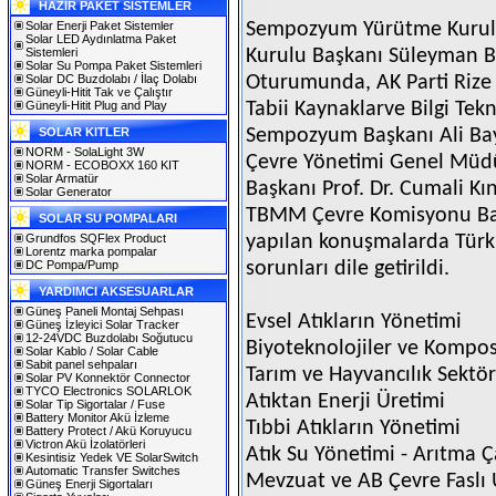
HAZIR PAKET SİSTEMLER
Solar Enerji Paket Sistemler
Sempozyum Yürütme Kurulu 
Solar LED Aydınlatma Paket
Sistemleri
Kurulu Başkanı Süleyman Bu
Solar Su Pompa Paket Sistemleri
Solar DC Buzdolabı / İlaç Dolabı
Oturumunda, AK Parti Rize 
Güneyli-Hitit Tak ve Çalıştır
Güneyli-Hitit Plug and Play
Tabii Kaynaklarve Bilgi Tek
SOLAR KITLER
Sempozyum Başkanı Ali Bay
NORM - SolaLight 3W
Çevre Yönetimi Genel Müd
NORM - ECOBOXX 160 KIT
Solar Armatür
Başkanı Prof. Dr. Cumali Kın
Solar Generator
TBMM Çevre Komisyonu Baş
SOLAR SU POMPALARI
Grundfos SQFlex Product
yapılan konuşmalarda Türkiy
Lorentz marka pompalar
DC Pompa/Pump
sorunları dile getirildi.
YARDIMCI AKSESUARLAR
Güneş Paneli Montaj Sehpası
Evsel Atıkların Yönetimi
Güneş İzleyici Solar Tracker
12-24VDC Buzdolabı Soğutucu
Biyoteknolojiler ve Kompos
Solar Kablo / Solar Cable
Sabit panel sehpaları
Tarım ve Hayvancılık Sektör
Solar PV Konnektör Connector
TYCO Electronics SOLARLOK
Atıktan Enerji Üretimi
Solar Tip Sigortalar / Fuse
Battery Monitor Akü İzleme
Tıbbi Atıkların Yönetimi
Battery Protect / Akü Koruyucu
Victron Akü İzolatörleri
Atık Su Yönetimi - Arıtma 
Kesintisiz Yedek VE SolarSwitch
Automatic Transfer Switches
Mevzuat ve AB Çevre Faslı
Güneş Enerji Sigortaları