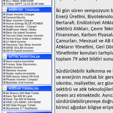
SCC-Basic 50W/100W
TriStar MPPT 12,24,36,48 Volts
INVERTER - CHARGER
İki gün süren sempozyum bo
Smart Inverter-Charger
Enerji Üretimi, Biyoteknolo
General Electric
Abax Inverter-Charger
Bertarafı, Endüstriyel Atıkl
Victron Energy BLUE POWER
Studer Inverter - Charger
Sektörü Atıkları, Çevre Tekn
MultiPower Hibrid / Melez
Back-Up Island Systems
Finansman, Karbon Piyasala
Tescom Solar İnverter İnvertör
Victron Easy Solar Combines
Çamurları, Mevzuat ve AB Ç
LV Hibrit İnverter
Havensis Tam Sinüs İnvertör
Atıkların Yönetimi, Geri D
SRNE SOLAR Inverter
DEYE Hybrid Inverters
Yönetimler konuları tartışı
DC / AC İNVERTÖRLER
toplam 79 adet bildiri sun
Norm marka invertörler
Fronius Solar Electronics
Solon Inverter
Siemens Inverter
Sürdürülebilir kalkınma ve
Studer marka invertörler
SMA Sunny Island Off-Grid
ve enerjinin mutlak bir g
Phoenix Inverter Compact
BlueSolar Grid Inverter
sıkıntısı, maliyetler, arz güv
RÜZGAR TÜRBINLERI
sektörü ve atık teknolojile
Air Breeze 200 Watt Türbin
önem arz etmektedir. Ayrıca 
Kara Tipi 400 W Land
Deniz Tipi 400 W Marine
sürdürülebilirçevreye doğr
VIND 12V-400W / 24V-600W
300 Watt Rüzgar Türbini
birinci ağızdan bilgiye eri
Skystream 3.7 Southwest