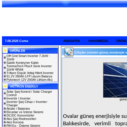
7.08.2026 Cuma
ANASAYFA
HAKKIMIZDA
ÜRÜN
ÜRÜNLER
Çiftçiler ürünleri güneş enerjisiyle s
Off Grid Smart Inverter 7.2kW -
11kW
Satılık Konteyner Kabin
TommaTech PlusX Serie Inverter
11kW 48Volt
Trifaze Düşük Voltaj Hibrit İnverter
51.2V 280Ah LFP Lityum Batarya
Pylontech 12V 200Ah Lithium Akü
VICTRON ENERGY
Solar Şarj Kontrol / Solar Charger
Control
İnvertör / Inverter
güneş
İnverter-Şarj Cihazı / Inverter-
Charger
Aküler / Batteries
Ekranlar ve İzleme Sistemi
Ovalar güneş enerjisiyle s
DC/DC Konvertörler
Akü Şarj Redresörleri
Akü Koruma
Balıkesirde, verimli top
PAYGo - Ödeme Sistemi