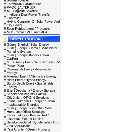
Sigorta Yuvaları
Fotovoltaik Parafadurlar
PV-DC ŞALTERLER
Akü Bağlantı Soketleri
Intelligent Dual Power Transfer
Controller
Hybrid Controller Of Solar Power And
City Power
Solar Refrigerators / Freezers
Multi-Contact MC3 and MC4
GÜNCEL / SEKTÖREL
Güneş Enerjisi / Solar Energy
Güneş Enerjili Sulama / Solar Water
Pumping System
Güneş Enerjili Otopark / Solar
CarPort
GES Güneş Enerji Santralı / Solar PV
Power Plant
Yenilenebilir Enerji / Renewable
Energy
Alternatif Enerji / Alternative Energy
Hibrit Enerji / Hybrid Energy
Sürdürülebilir Enerji / Sustainable
Energy
Enerji Depolama / Energy Storage
Şebekeden Bağımsız Akülü
Çözümler / Off-Grid Solutions
Temiz Tükenmez Enerjiler / Clean
Inexhaustible Energies
Güneş Enerjili Ev ve Ofis / Solar
Home and Office Solutions
Kendi Elektriğini Kendin Üret /
Lisanssız Elektrik Üretimi
Şebeke Bağlantılı Uygulamalar / On-
Grid Applications
Yeşil Ürünler / Green Products