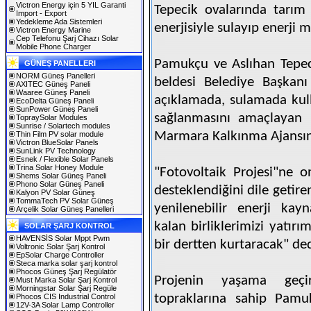
Victron Energy için 5 YIL Garanti
Tepecik ovalarında tarım
Import - Export
Yedekleme Ada Sistemleri
enerjisiyle sulayıp enerji m
Victron Energy Marine
Cep Telefonu Şarj Cihazı Solar
Mobile Phone Charger
Pamukçu ve Aslıhan Tepec
GÜNEŞ PANELLERI
NORM Güneş Panelleri
beldesi Belediye Başkanı
AXITEC Güneş Paneli
Waaree Güneş Paneli
açıklamada, sulamada kull
EcoDelta Güneş Paneli
SunPower Güneş Paneli
sağlanmasını amaçlayan b
TopraySolar Modules
Sunrise / Solartech modules
Marmara Kalkınma Ajansına
Thin Film PV solar module
Victron BlueSolar Panels
SunLink PV Technology
Esnek / Flexible Solar Panels
Trina Solar Honey Module
"Fotovoltaik Projesi"ne 
Shems Solar Güneş Paneli
Phono Solar Güneş Paneli
desteklendiğini dile getir
Kalyon PV Solar Güneş
TommaTech PV Solar Güneş
yenilenebilir enerji kay
Arçelik Solar Güneş Panelleri
kalan birliklerimizi yatırı
SOLAR ŞARJ KONTROL
HAVENSİS Solar Mppt Pwm
bir dertten kurtaracak" ded
Voltronic Solar Şarj Kontrol
EpSolar Charge Controller
Steca marka solar şarj kontrol
Phocos Güneş Şarj Regülatör
Projenin yaşama geçir
Must Marka Solar Şarj Kontrol
Morningstar Solar Şarj Regüle
topraklarına sahip Pamuk
Phocos CIS Industrial Control
12V-3A Solar Lamp Controller