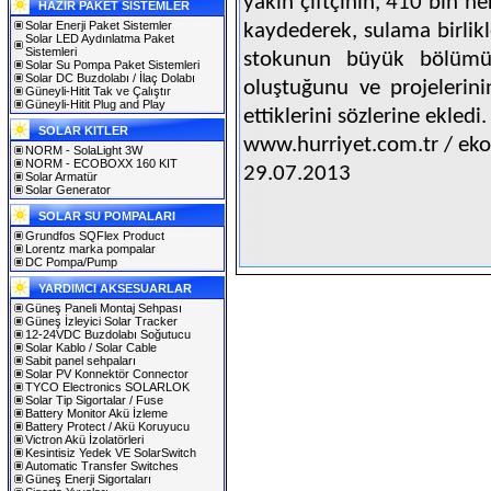
yakın çiftçinin, 410 bin h
HAZIR PAKET SİSTEMLER
Solar Enerji Paket Sistemler
kaydederek, sulama birlikl
Solar LED Aydınlatma Paket
Sistemleri
stokunun büyük bölümü
Solar Su Pompa Paket Sistemleri
Solar DC Buzdolabı / İlaç Dolabı
oluştuğunu ve projelerin
Güneyli-Hitit Tak ve Çalıştır
Güneyli-Hitit Plug and Play
ettiklerini sözlerine ekledi.
SOLAR KITLER
www.hurriyet.com.tr / ek
NORM - SolaLight 3W
NORM - ECOBOXX 160 KIT
29.07.2013
Solar Armatür
Solar Generator
SOLAR SU POMPALARI
Grundfos SQFlex Product
Lorentz marka pompalar
DC Pompa/Pump
YARDIMCI AKSESUARLAR
Güneş Paneli Montaj Sehpası
Güneş İzleyici Solar Tracker
12-24VDC Buzdolabı Soğutucu
Solar Kablo / Solar Cable
Sabit panel sehpaları
Solar PV Konnektör Connector
TYCO Electronics SOLARLOK
Solar Tip Sigortalar / Fuse
Battery Monitor Akü İzleme
Battery Protect / Akü Koruyucu
Victron Akü İzolatörleri
Kesintisiz Yedek VE SolarSwitch
Automatic Transfer Switches
Güneş Enerji Sigortaları