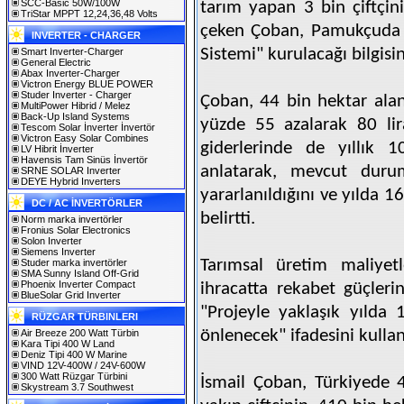
SCC-Basic 50W/100W
tarım yapan 3 bin çiftçini
TriStar MPPT 12,24,36,48 Volts
çeken Çoban, Pamukçuda "
INVERTER - CHARGER
Sistemi" kurulacağı bilgisin
Smart Inverter-Charger
General Electric
Abax Inverter-Charger
Victron Energy BLUE POWER
Studer Inverter - Charger
Çoban, 44 bin hektar ala
MultiPower Hibrid / Melez
Back-Up Island Systems
yüzde 55 azalarak 80 lir
Tescom Solar İnverter İnvertör
Victron Easy Solar Combines
giderlerinde de yıllık 1
LV Hibrit İnverter
Havensis Tam Sinüs İnvertör
anlatarak, mevcut duru
SRNE SOLAR Inverter
DEYE Hybrid Inverters
yararlanıldığını ve yılda 16
DC / AC İNVERTÖRLER
belirtti.
Norm marka invertörler
Fronius Solar Electronics
Solon Inverter
Siemens Inverter
Tarımsal üretim maliyetl
Studer marka invertörler
SMA Sunny Island Off-Grid
Phoenix Inverter Compact
ihracatta rekabet güçleri
BlueSolar Grid Inverter
"Projeyle yaklaşık yılda
RÜZGAR TÜRBINLERI
önlenecek" ifadesini kullan
Air Breeze 200 Watt Türbin
Kara Tipi 400 W Land
Deniz Tipi 400 W Marine
VIND 12V-400W / 24V-600W
300 Watt Rüzgar Türbini
İsmail Çoban, Türkiyede 
Skystream 3.7 Southwest