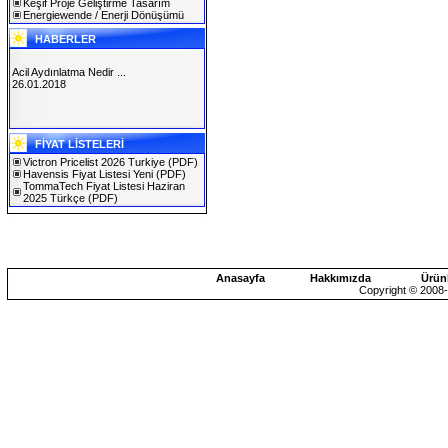
Keşif Proje Geliştirme Tasarım
Energiewende / Enerji Dönüşümü
HABERLER
Acil Aydınlatma Nedir ...
26.01.2018
SOLAREX ISTANBUL 2019
FİYAT LİSTELERİ
30.01.2019
Victron Pricelist 2026 Turkiye
(PDF)
Havensis Fiyat Listesi Yeni
(PDF)
TommaTech Fiyat Listesi Haziran
2025 Türkçe
(PDF)
Anasayfa
Hakkımızda
Ürün
Copyright © 2008-2