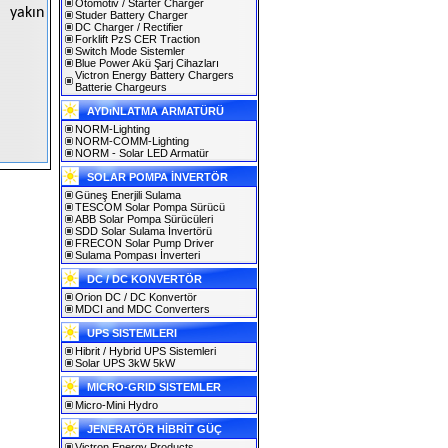
Otomotiv / Starter Charger
n yakın
Studer Battery Charger
DC Charger / Rectifier
Forklift PzS CER Traction
Switch Mode Sistemler
Blue Power Akü Şarj Cihazları
Victron Energy Battery Chargers
Batterie Chargeurs
AYDıNLATMA ARMATÜRÜ
NORM-Lighting
NORM-COMM-Lighting
NORM - Solar LED Armatür
SOLAR POMPA İNVERTÖR
Güneş Enerjili Sulama
TESCOM Solar Pompa Sürücü
ABB Solar Pompa Sürücüleri
SDD Solar Sulama İnvertörü
FRECON Solar Pump Driver
Sulama Pompası İnverteri
DC / DC KONVERTÖR
Orion DC / DC Konvertör
MDCI and MDC Converters
UPS SISTEMLERI
Hibrit / Hybrid UPS Sistemleri
Solar UPS 3kW 5kW
MICRO-GRID SISTEMLER
Micro-Mini Hydro
JENERATÖR HİBRİT GÜÇ
Victron Energy Products