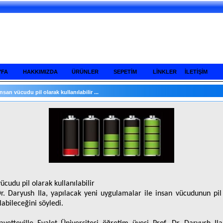
YFA
HAKKIMIZDA
ÜRÜNLER
SEPETİM
LİNKLER
İLETİŞİM
İnsan vücudu pil olarak kullanılabilir ...
ücudu pil olarak kullanılabilir
Dr. Daryush Ila, yapılacak yeni uygulamalar ile insan vücudunun pil
labileceğini söyledi.