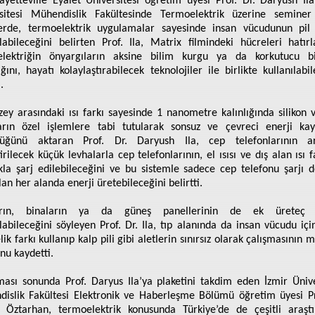
yetteville Eyalet Üniversitesi öğretim üyesi Prof. Dr. Daryush Ila
sitesi Mühendislik Fakültesinde Termoelektrik üzerine seminer
erde, termoelektrik uygulamalar sayesinde insan vücudunun pil 
ılabileceğini belirten Prof. Ila, Matrix filmindeki hücreleri hatırl
elektriğin önyargıların aksine bilim kurgu ya da korkutucu b
ğını, hayatı kolaylaştırabilecek teknolojiler ile birlikte kullanılabil
.
üzey arasındaki ısı farkı sayesinde 1 nanometre kalınlığında silikon v
arın özel işlemlere tabi tutularak sonsuz ve çevreci enerji ka
tüğünü aktaran Prof. Dr. Daryush Ila, cep telefonlarının ar
irilecek küçük levhalarla cep telefonlarının, el ısısı ve dış alan ısı f
ıkla şarj edilebileceğini ve bu sistemle sadece cep telefonu şarjı de
lan her alanda enerji üretebileceğini belirtti.
arın, binaların ya da güneş panellerinin de ek üreteç 
ılabileceğini söyleyen Prof. Dr. Ila, tıp alanında da insan vücudu içi
lik farkı kullanıp kalp pili gibi aletlerin sınırsız olarak çalışmasının
nu kaydetti.
ası sonunda Prof. Daryus Ila’ya plaketini takdim eden İzmir Ünive
islik Fakültesi Elektronik ve Haberleşme Bölümü öğretim üyesi Pr
Öztarhan, termoelektrik konusunda Türkiye’de de çeşitli araşt