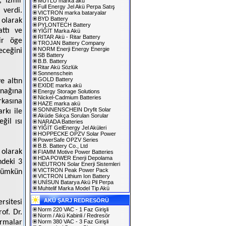
, İzmir
MUTLU marka akü
Full Energy Jel Akü Perpa Satış
 verdi.
VICTRON marka bataryalar
BYD Battery
olarak
PYLONTECH Battery
attı ve
YİĞİT Marka Akü
RITAR Akü - Ritar Battery
ir öge
TROJAN Battery Company
NORM Enerji Energy Energie
eceğini
SB Battery
B.B. Battery
Ritar Akü Sözlük
Sonnenschein
GOLD Battery
e altın
EXIDE marka akü
ynağına
Energy Storage Solutions
Nickel-Cadmium Batteries
kasına
HAZE marka akü
SONNENSCHEIN Dryfit Solar
arkı ile
Aküde Sıkça Sorulan Sorular
ğil ısı
NARADA Batteries
YİĞİT GelEnergy Jel Aküleri
HOPPECKE OPZV Solar Power
PowerSafe OPZV Series
B.B. Battery Co., Ltd
olarak
FIAMM Motive Power Batteries
HDA POWER Enerji Depolama
ndeki 3
NEUTRON Solar Enerji Sistemleri
VICTRON Peak Power Pack
 mümkün
VICTRON Lithium Ion Battery
UNİSUN Batarya Akü Pil Perpa
Muhtelif Marka Model Tip Akü
AKÜ ŞARJ REDRESÖRÜ
rsitesi
Norm 220 VAC - 1 Faz Girişli
of. Dr.
Norm / Akü Kabinli / Redresör
ırmalar
Norm 380 VAC - 3 Faz Girişli