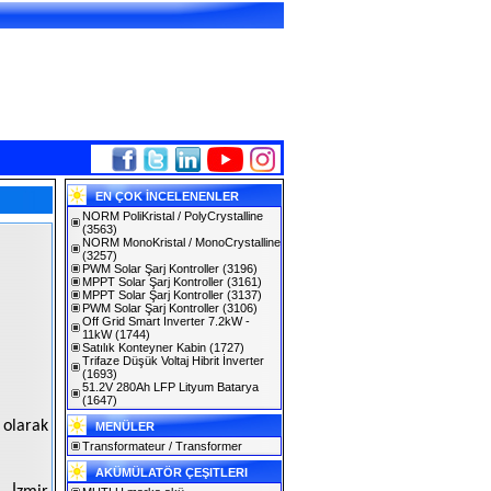
EN ÇOK İNCELENENLER
NORM PoliKristal / PolyCrystalline
(3563)
NORM MonoKristal / MonoCrystalline
(3257)
PWM Solar Şarj Kontroller
(3196)
MPPT Solar Şarj Kontroller
(3161)
MPPT Solar Şarj Kontroller
(3137)
PWM Solar Şarj Kontroller
(3106)
Off Grid Smart Inverter 7.2kW -
11kW
(1744)
Satılık Konteyner Kabin
(1727)
Trifaze Düşük Voltaj Hibrit İnverter
(1693)
51.2V 280Ah LFP Lityum Batarya
(1647)
 olarak
MENÜLER
Transformateur / Transformer
AKÜMÜLATÖR ÇEŞITLERI