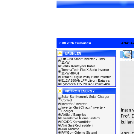
8.08.2026 Cumartesi
ANASA
ÜRÜNLER
Off Grid Smart Inverter 7.2kW -
11kW
Satılık Konteyner Kabin
TommaTech PlusX Serie Inverter
11kW 48Volt
Trifaze Düşük Voltaj Hibrit İnverter
51.2V 280Ah LFP Lityum Batarya
Pylontech 12V 200Ah Lithium Akü
VICTRON ENERGY
Solar Şarj Kontrol / Solar Charger
Control
İnvertör / Inverter
İnverter-Şarj Cihazı / Inverter-
İnsan v
Charger
Aküler / Batteries
Prof. 
Ekranlar ve İzleme Sistemi
DC/DC Konvertörler
kullanı
Akü Şarj Redresörleri
Akü Koruma
PAYGo - Ödeme Sistemi