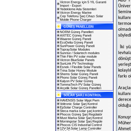
ABD Fa
Victron Energy için 5 YIL Garanti
Import - Export
Üniver
Yedekleme Ada Sistemleri
Semin
Victron Energy Marine
Cep Telefonu Şarj Cihazı Solar
kullan
Mobile Phone Charger
termo
GÜNEŞ PANELLERI
olmadı
NORM Güneş Panelleri
söyledi
AXITEC Güneş Paneli
Waaree Güneş Paneli
EcoDelta Güneş Paneli
SunPower Güneş Paneli
İki y
TopraySolar Modules
levhal
Sunrise / Solartech modules
Thin Film PV solar module
dönüş
Victron BlueSolar Panels
SunLink PV Technology
yerleşt
Esnek / Flexible Solar Panels
kolayl
Trina Solar Honey Module
Shems Solar Güneş Paneli
farkı o
Phono Solar Güneş Paneli
Kalyon PV Solar Güneş
TommaTech PV Solar Güneş
Araçl
Arçelik Solar Güneş Panelleri
kullan
SOLAR ŞARJ KONTROL
derece
HAVENSİS Solar Mppt Pwm
Voltronic Solar Şarj Kontrol
olduğu
EpSolar Charge Controller
Steca marka solar şarj kontrol
Phocos Güneş Şarj Regülatör
Konuşm
Must Marka Solar Şarj Kontrol
Morningstar Solar Şarj Regüle
Mühend
Phocos CIS Industrial Control
12V-3A Solar Lamp Controller
Ahmet 