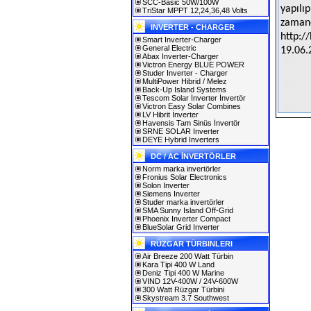
SCC-Basic 50W/100W
yapılı
TriStar MPPT 12,24,36,48 Volts
zamand
INVERTER - CHARGER
http:/
Smart Inverter-Charger
General Electric
19.06.
Abax Inverter-Charger
Victron Energy BLUE POWER
Studer Inverter - Charger
MultiPower Hibrid / Melez
Back-Up Island Systems
Tescom Solar İnverter İnvertör
Victron Easy Solar Combines
LV Hibrit İnverter
Havensis Tam Sinüs İnvertör
SRNE SOLAR Inverter
DEYE Hybrid Inverters
DC / AC İNVERTÖRLER
Norm marka invertörler
Fronius Solar Electronics
Solon Inverter
Siemens Inverter
Studer marka invertörler
SMA Sunny Island Off-Grid
Phoenix Inverter Compact
BlueSolar Grid Inverter
RÜZGAR TÜRBINLERI
Air Breeze 200 Watt Türbin
Kara Tipi 400 W Land
Deniz Tipi 400 W Marine
VIND 12V-400W / 24V-600W
300 Watt Rüzgar Türbini
Skystream 3.7 Southwest