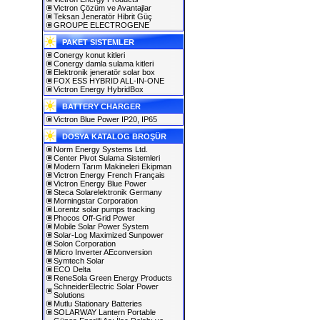
Victron Çözüm ve Avantajlar
Teksan Jeneratör Hibrit Güç
GROUPE ELECTROGENE
PAKET SISTEMLER
Conergy konut kitleri
Conergy damla sulama kitleri
Elektronik jeneratör solar box
FOX ESS HYBRID ALL-IN-ONE
Victron Energy HybridBox
BATTERY CHARGER
Victron Blue Power IP20, IP65
DOSYA KATALOG BROŞÜR
Norm Energy Systems Ltd.
Center Pivot Sulama Sistemleri
Modern Tarım Makineleri Ekipman
Victron Energy French Français
Victron Energy Blue Power
Steca Solarelektronik Germany
Morningstar Corporation
Lorentz solar pumps tracking
Phocos Off-Grid Power
Mobile Solar Power System
Solar-Log Maximized Sunpower
Solon Corporation
Micro Inverter AEconversion
Symtech Solar
ECO Delta
ReneSola Green Energy Products
SchneiderElectric Solar Power
Solutions
Mutlu Stationary Batteries
SOLARWAY Lantern Portable