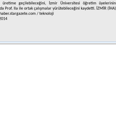
p üretime geçilebileceğini, İzmir Üniversitesi öğretim üyelerini
a Prof. Ila ile ortak çalışmalar yürütebileceğini kaydetti. İZMİR (İHA)
/haber.stargazete.com / teknoloji
2014