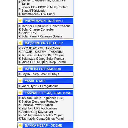
Güneş Enerjili Aşı İlaç Dolabı ve
Takibi
Power Blox PBX200 Multi-Contact
Staubli Türkiyede
TommaTech / CW Enerji
PROMOSYON / İNDİRİMLİ
Inverter / Onduleur / Convertisseur
Solar Charge Controller
Solar UPS
Solar Panel / Panneau Solaire
BAŞVURU PROJE TALEP
PROJE FORMU TR-EN-FR
PROJE - SİSTEM - TASARIM
İlk Başvuru Formu Beta Yayını
Sulamada Güneş Solar Pompa
Micro HES Müşteri Talep Formu
BAYİLİKLER HAKKINDA
Bayilik Talep Başvuru Kayıt
YASAL UYARI
Yasal Uyarı / Feragatname
TAŞıNABILIR GÜÇ İSTASYONU
Teksan GoOn Taşınabilir Güç
Station Electrique Portable
Portable Power Station
Yiğit Akü UPS Applications
Antfea Güç Kaynakları
CW TommaTech Kolay Yaşam
Taşınabilir Çanta Güneş Paneli
BANKA HESAP - ÖDEME