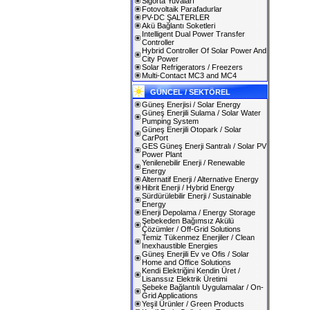
Sigorta Yuvaları
Fotovoltaik Parafadurlar
PV-DC ŞALTERLER
Akü Bağlantı Soketleri
Intelligent Dual Power Transfer
Controller
Hybrid Controller Of Solar Power And
City Power
Solar Refrigerators / Freezers
Multi-Contact MC3 and MC4
GÜNCEL / SEKTÖREL
Güneş Enerjisi / Solar Energy
Güneş Enerjili Sulama / Solar Water
Pumping System
Güneş Enerjili Otopark / Solar
CarPort
GES Güneş Enerji Santralı / Solar PV
Power Plant
Yenilenebilir Enerji / Renewable
Energy
Alternatif Enerji / Alternative Energy
Hibrit Enerji / Hybrid Energy
Sürdürülebilir Enerji / Sustainable
Energy
Enerji Depolama / Energy Storage
Şebekeden Bağımsız Akülü
Çözümler / Off-Grid Solutions
Temiz Tükenmez Enerjiler / Clean
Inexhaustible Energies
Güneş Enerjili Ev ve Ofis / Solar
Home and Office Solutions
Kendi Elektriğini Kendin Üret /
Lisanssız Elektrik Üretimi
Şebeke Bağlantılı Uygulamalar / On-
Grid Applications
Yeşil Ürünler / Green Products