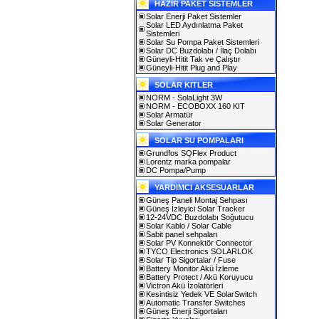
HAZIR PAKET SİSTEMLER
Solar Enerji Paket Sistemler
Solar LED Aydınlatma Paket
Sistemleri
Solar Su Pompa Paket Sistemleri
Solar DC Buzdolabı / İlaç Dolabı
Güneyli-Hitit Tak ve Çalıştır
Güneyli-Hitit Plug and Play
SOLAR KITLER
NORM - SolaLight 3W
NORM - ECOBOXX 160 KIT
Solar Armatür
Solar Generator
SOLAR SU POMPALARI
Grundfos SQFlex Product
Lorentz marka pompalar
DC Pompa/Pump
YARDIMCI AKSESUARLAR
Güneş Paneli Montaj Sehpası
Güneş İzleyici Solar Tracker
12-24VDC Buzdolabı Soğutucu
Solar Kablo / Solar Cable
Sabit panel sehpaları
Solar PV Konnektör Connector
TYCO Electronics SOLARLOK
Solar Tip Sigortalar / Fuse
Battery Monitor Akü İzleme
Battery Protect / Akü Koruyucu
Victron Akü İzolatörleri
Kesintisiz Yedek VE SolarSwitch
Automatic Transfer Switches
Güneş Enerji Sigortaları