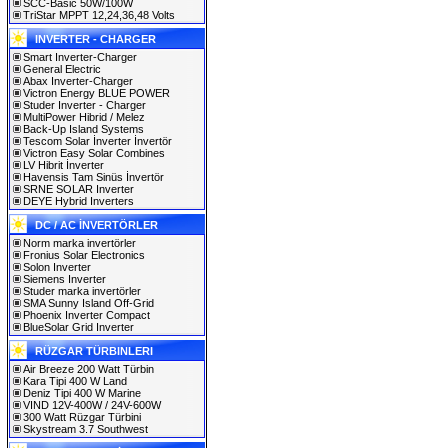
SCC-Basic 50W/100W
TriStar MPPT 12,24,36,48 Volts
INVERTER - CHARGER
Smart Inverter-Charger
General Electric
Abax Inverter-Charger
Victron Energy BLUE POWER
Studer Inverter - Charger
MultiPower Hibrid / Melez
Back-Up Island Systems
Tescom Solar İnverter İnvertör
Victron Easy Solar Combines
LV Hibrit İnverter
Havensis Tam Sinüs İnvertör
SRNE SOLAR Inverter
DEYE Hybrid Inverters
DC / AC İNVERTÖRLER
Norm marka invertörler
Fronius Solar Electronics
Solon Inverter
Siemens Inverter
Studer marka invertörler
SMA Sunny Island Off-Grid
Phoenix Inverter Compact
BlueSolar Grid Inverter
RÜZGAR TÜRBINLERI
Air Breeze 200 Watt Türbin
Kara Tipi 400 W Land
Deniz Tipi 400 W Marine
VIND 12V-400W / 24V-600W
300 Watt Rüzgar Türbini
Skystream 3.7 Southwest