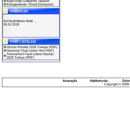
Keşif Proje Geliştirme Tasarım
Energiewende / Enerji Dönüşümü
HABERLER
Acil Aydınlatma Nedir ...
26.01.2018
SOLAREX ISTANBUL 2019
FİYAT LİSTELERİ
30.01.2019
Victron Pricelist 2026 Turkiye
(PDF)
Havensis Fiyat Listesi Yeni
(PDF)
TommaTech Fiyat Listesi Haziran
2025 Türkçe
(PDF)
Anasayfa
Hakkımızda
Ürün
Copyright © 2008-2