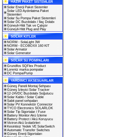
HAZIR PAKET SİSTEMLER
Solar Enerji Paket Sistemler
Solar LED Aydınlatma Paket
Sistemleri
Solar Su Pompa Paket Sistemleri
Solar DC Buzdolabı / İlaç Dolabı
Güneyli-Hitit Tak ve Çalıştır
Güneyli-Hitit Plug and Play
SOLAR KITLER
NORM - SolaLight 3W
NORM - ECOBOXX 160 KIT
Solar Armatür
Solar Generator
SOLAR SU POMPALARI
Grundfos SQFlex Product
Lorentz marka pompalar
DC Pompa/Pump
YARDIMCI AKSESUARLAR
Güneş Paneli Montaj Sehpası
Güneş İzleyici Solar Tracker
12-24VDC Buzdolabı Soğutucu
Solar Kablo / Solar Cable
Sabit panel sehpaları
Solar PV Konnektör Connector
TYCO Electronics SOLARLOK
Solar Tip Sigortalar / Fuse
Battery Monitor Akü İzleme
Battery Protect / Akü Koruyucu
Victron Akü İzolatörleri
Kesintisiz Yedek VE SolarSwitch
Automatic Transfer Switches
Güneş Enerji Sigortaları