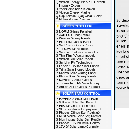
Victron Energy için 5 YIL Garanti
Import - Export
Yedekleme Ada Sistemleri
Victron Energy Marine
Cep Telefonu Şarj Cihazı Solar
Mobile Phone Charger
Su depo
Büyükşe
GÜNEŞ PANELLERI
kurarak
NORM Güneş Panelleri
AXITEC Güneş Paneli
geçtiği
Waaree Güneş Paneli
kuran İ
EcoDelta Güneş Paneli
SunPower Güneş Paneli
enerji 
TopraySolar Modules
köylere
Sunrise / Solartech modules
Thin Film PV solar module
enerjis
Victron BlueSolar Panels
temin e
SunLink PV Technology
Esnek / Flexible Solar Panels
Genel M
Trina Solar Honey Module
Bornov
Shems Solar Güneş Paneli
Phono Solar Güneş Paneli
depolar
Kalyon PV Solar Güneş
temin e
TommaTech PV Solar Güneş
Arçelik Solar Güneş Panelleri
www.hu
SOLAR ŞARJ KONTROL
HAVENSİS Solar Mppt Pwm
Voltronic Solar Şarj Kontrol
EpSolar Charge Controller
Steca marka solar şarj kontrol
Phocos Güneş Şarj Regülatör
Must Marka Solar Şarj Kontrol
Morningstar Solar Şarj Regüle
Phocos CIS Industrial Control
12V-3A Solar Lamp Controller