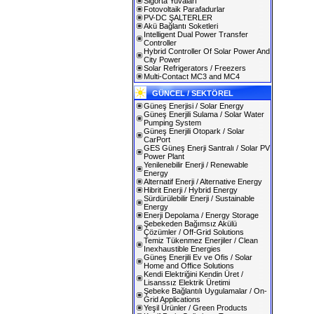
Sigorta Yuvaları
Fotovoltaik Parafadurlar
PV-DC ŞALTERLER
Akü Bağlantı Soketleri
Intelligent Dual Power Transfer
Controller
Hybrid Controller Of Solar Power And
City Power
Solar Refrigerators / Freezers
Multi-Contact MC3 and MC4
GÜNCEL / SEKTÖREL
Güneş Enerjisi / Solar Energy
Güneş Enerjili Sulama / Solar Water
Pumping System
Güneş Enerjili Otopark / Solar
CarPort
GES Güneş Enerji Santralı / Solar PV
Power Plant
Yenilenebilir Enerji / Renewable
Energy
Alternatif Enerji / Alternative Energy
Hibrit Enerji / Hybrid Energy
Sürdürülebilir Enerji / Sustainable
Energy
Enerji Depolama / Energy Storage
Şebekeden Bağımsız Akülü
Çözümler / Off-Grid Solutions
Temiz Tükenmez Enerjiler / Clean
Inexhaustible Energies
Güneş Enerjili Ev ve Ofis / Solar
Home and Office Solutions
Kendi Elektriğini Kendin Üret /
Lisanssız Elektrik Üretimi
Şebeke Bağlantılı Uygulamalar / On-
Grid Applications
Yeşil Ürünler / Green Products