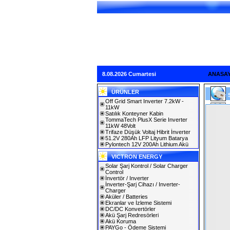
8.08.2026 Cumartesi
ANASA
ÜRÜNLER
Off Grid Smart Inverter 7.2kW -
11kW
Satılık Konteyner Kabin
TommaTech PlusX Serie Inverter
11kW 48Volt
Trifaze Düşük Voltaj Hibrit İnverter
51.2V 280Ah LFP Lityum Batarya
Pylontech 12V 200Ah Lithium Akü
VICTRON ENERGY
Solar Şarj Kontrol / Solar Charger
Control
İnvertör / Inverter
İnverter-Şarj Cihazı / Inverter-
Charger
Aküler / Batteries
Ekranlar ve İzleme Sistemi
DC/DC Konvertörler
Akü Şarj Redresörleri
Akü Koruma
PAYGo - Ödeme Sistemi