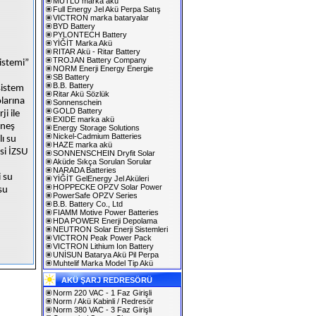
MUTLU marka akü
Full Energy Jel Akü Perpa Satış
VICTRON marka bataryalar
BYD Battery
PYLONTECH Battery
YİĞİT Marka Akü
RITAR Akü - Ritar Battery
TROJAN Battery Company
istemi”
NORM Enerji Energy Energie
SB Battery
B.B. Battery
sistem
Ritar Akü Sözlük
larına
Sonnenschein
GOLD Battery
ji ile
EXIDE marka akü
üneş
Energy Storage Solutions
Nickel-Cadmium Batteries
lı su
HAZE marka akü
si İZSU
SONNENSCHEIN Dryfit Solar
Aküde Sıkça Sorulan Sorular
NARADA Batteries
i su
YİĞİT GelEnergy Jel Aküleri
HOPPECKE OPZV Solar Power
su
PowerSafe OPZV Series
B.B. Battery Co., Ltd
FIAMM Motive Power Batteries
HDA POWER Enerji Depolama
NEUTRON Solar Enerji Sistemleri
VICTRON Peak Power Pack
VICTRON Lithium Ion Battery
UNİSUN Batarya Akü Pil Perpa
Muhtelif Marka Model Tip Akü
AKÜ ŞARJ REDRESÖRÜ
Norm 220 VAC - 1 Faz Girişli
Norm / Akü Kabinli / Redresör
Norm 380 VAC - 3 Faz Girişli