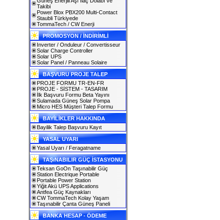
Güneş Enerjili Aşı İlaç Dolabı ve
Takibi
Power Blox PBX200 Multi-Contact
Staubli Türkiyede
TommaTech / CW Enerji
PROMOSYON / İNDİRİMLİ
Inverter / Onduleur / Convertisseur
Solar Charge Controller
Solar UPS
Solar Panel / Panneau Solaire
BAŞVURU PROJE TALEP
PROJE FORMU TR-EN-FR
PROJE - SİSTEM - TASARIM
İlk Başvuru Formu Beta Yayını
Sulamada Güneş Solar Pompa
Micro HES Müşteri Talep Formu
BAYİLİKLER HAKKINDA
Bayilik Talep Başvuru Kayıt
YASAL UYARI
Yasal Uyarı / Feragatname
TAŞıNABILIR GÜÇ İSTASYONU
Teksan GoOn Taşınabilir Güç
Station Electrique Portable
Portable Power Station
Yiğit Akü UPS Applications
Antfea Güç Kaynakları
CW TommaTech Kolay Yaşam
Taşınabilir Çanta Güneş Paneli
BANKA HESAP - ÖDEME