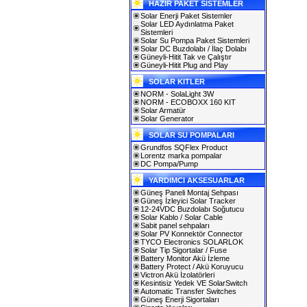
HAZIR PAKET SİSTEMLER
Solar Enerji Paket Sistemler
Solar LED Aydınlatma Paket
Sistemleri
Solar Su Pompa Paket Sistemleri
Solar DC Buzdolabı / İlaç Dolabı
Güneyli-Hitit Tak ve Çalıştır
Güneyli-Hitit Plug and Play
SOLAR KITLER
NORM - SolaLight 3W
NORM - ECOBOXX 160 KIT
Solar Armatür
Solar Generator
SOLAR SU POMPALARI
Grundfos SQFlex Product
Lorentz marka pompalar
DC Pompa/Pump
YARDIMCI AKSESUARLAR
Güneş Paneli Montaj Sehpası
Güneş İzleyici Solar Tracker
12-24VDC Buzdolabı Soğutucu
Solar Kablo / Solar Cable
Sabit panel sehpaları
Solar PV Konnektör Connector
TYCO Electronics SOLARLOK
Solar Tip Sigortalar / Fuse
Battery Monitor Akü İzleme
Battery Protect / Akü Koruyucu
Victron Akü İzolatörleri
Kesintisiz Yedek VE SolarSwitch
Automatic Transfer Switches
Güneş Enerji Sigortaları