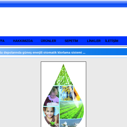
YFA
HAKKIMIZDA
ÜRÜNLER
SEPETİM
LİNKLER
İLETİŞİM
Su depolarında güneş enerjili otomatik klorlama sistemi ...