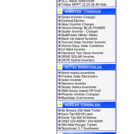
SCC-Basic 50W/100W
TriStar MPPT 12,24,36,48 Volts
INVERTER - CHARGER
Smart Inverter-Charger
General Electric
Abax Inverter-Charger
Victron Energy BLUE POWER
Studer Inverter - Charger
MultiPower Hibrid / Melez
Back-Up Island Systems
Tescom Solar İnverter İnvertör
Victron Easy Solar Combines
LV Hibrit İnverter
Havensis Tam Sinüs İnvertör
SRNE SOLAR Inverter
DEYE Hybrid Inverters
DC / AC İNVERTÖRLER
Norm marka invertörler
Fronius Solar Electronics
Solon Inverter
Siemens Inverter
Studer marka invertörler
SMA Sunny Island Off-Grid
Phoenix Inverter Compact
BlueSolar Grid Inverter
RÜZGAR TÜRBINLERI
Air Breeze 200 Watt Türbin
Kara Tipi 400 W Land
Deniz Tipi 400 W Marine
VIND 12V-400W / 24V-600W
300 Watt Rüzgar Türbini
Skystream 3.7 Southwest