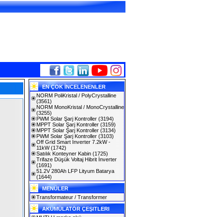
EN ÇOK İNCELENENLER
NORM PoliKristal / PolyCrystalline
(3561)
NORM MonoKristal / MonoCrystalline
(3255)
PWM Solar Şarj Kontroller
(3194)
MPPT Solar Şarj Kontroller
(3159)
MPPT Solar Şarj Kontroller
(3134)
PWM Solar Şarj Kontroller
(3103)
Off Grid Smart Inverter 7.2kW -
11kW
(1742)
Satılık Konteyner Kabin
(1725)
Trifaze Düşük Voltaj Hibrit İnverter
(1691)
51.2V 280Ah LFP Lityum Batarya
(1644)
MENÜLER
Transformateur / Transformer
AKÜMÜLATÖR ÇEŞITLERI