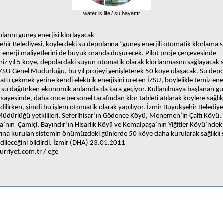
water is life / su hayattır
larını güneş enerjisi klorlayacak
hir Belediyesi, köylerdeki su depolarına “güneş enerjili otomatik klorlama s
 enerji maliyetlerini de büyük oranda düşürecek. Pilot proje çerçevesinde
miz yıl 5 köye, depolardaki suyun otomatik olarak klorlanmasını sağlayacak 
ZSU Genel Müdürlüğü, bu yıl projeyi genişleterek 50 köye ulaşacak. Su depo
hattı çekmek yerine kendi elektrik enerjisini üreten İZSU, böylelikle temiz ener
 su dağıtırken ekonomik anlamda da kara geçiyor. Kullanılmaya başlanan g
i sayesinde, daha önce personel tarafından klor tableti atılarak köylere sağlık
dilirken, şimdi bu işlem otomatik olarak yapılıyor. İzmir Büyükşehir Belediye
üdürlüğü yetkilileri, Seferihisar’ın Gödence Köyü, Menemen’in Çaltı Köyü,
a’nın
Çamiçi, Bayındır’ın Hisarlık Köyü ve Kemalpaşa’nın Yiğitler Köyü’ndek
ına kurulan sistemin önümüzdeki günlerde 50 köye daha kurularak sağlıklı 
dileceğini bildirdi.
İzmir (DHA) 23.01.2011
rriyet.com.tr / ege