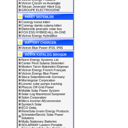
Victron Çözüm ve Avantajlar
Teksan Jeneratör Hibrit Güç
GROUPE ELECTROGENE
PAKET SISTEMLER
Conergy konut kitleri
Conergy damla sulama kitleri
Elektronik jeneratör solar box
FOX ESS HYBRID ALL-IN-ONE
Victron Energy HybridBox
BATTERY CHARGER
Victron Blue Power IP20, IP65
DOSYA KATALOG BROŞÜR
Norm Energy Systems Ltd.
Center Pivot Sulama Sistemleri
Modern Tarım Makineleri Ekipman
Victron Energy French Français
Victron Energy Blue Power
Steca Solarelektronik Germany
Morningstar Corporation
Lorentz solar pumps tracking
Phocos Off-Grid Power
Mobile Solar Power System
Solar-Log Maximized Sunpower
Solon Corporation
Micro Inverter AEconversion
Symtech Solar
ECO Delta
ReneSola Green Energy Products
SchneiderElectric Solar Power
Solutions
Mutlu Stationary Batteries
SOLARWAY Lantern Portable