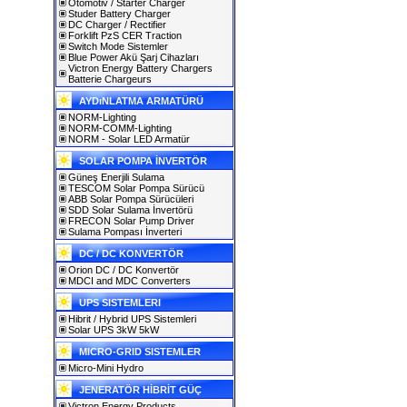
Otomotiv / Starter Charger
Studer Battery Charger
DC Charger / Rectifier
Forklift PzS CER Traction
Switch Mode Sistemler
Blue Power Akü Şarj Cihazları
Victron Energy Battery Chargers
Batterie Chargeurs
AYDıNLATMA ARMATÜRÜ
NORM-Lighting
NORM-COMM-Lighting
NORM - Solar LED Armatür
SOLAR POMPA İNVERTÖR
Güneş Enerjili Sulama
TESCOM Solar Pompa Sürücü
ABB Solar Pompa Sürücüleri
SDD Solar Sulama İnvertörü
FRECON Solar Pump Driver
Sulama Pompası İnverteri
DC / DC KONVERTÖR
Orion DC / DC Konvertör
MDCI and MDC Converters
UPS SISTEMLERI
Hibrit / Hybrid UPS Sistemleri
Solar UPS 3kW 5kW
MICRO-GRID SISTEMLER
Micro-Mini Hydro
JENERATÖR HİBRİT GÜÇ
Victron Energy Products