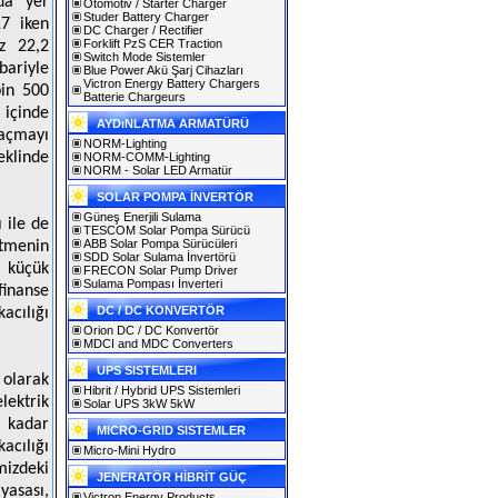
da yer
Otomotiv / Starter Charger
Studer Battery Charger
17 iken
DC Charger / Rectifier
Forklift PzS CER Traction
z 22,2
Switch Mode Sistemler
bariyle
Blue Power Akü Şarj Cihazları
Victron Energy Battery Chargers
bin 500
Batterie Chargeurs
 içinde
AYDıNLATMA ARMATÜRÜ
açmayı
NORM-Lighting
eklinde
NORM-COMM-Lighting
NORM - Solar LED Armatür
SOLAR POMPA İNVERTÖR
Güneş Enerjili Sulama
ı ile de
TESCOM Solar Pompa Sürücü
ABB Solar Pompa Sürücüleri
etmenin
SDD Solar Sulama İnvertörü
 küçük
FRECON Solar Pump Driver
Sulama Pompası İnverteri
finanse
DC / DC KONVERTÖR
acılığı
Orion DC / DC Konvertör
MDCI and MDC Converters
UPS SISTEMLERI
 olarak
Hibrit / Hybrid UPS Sistemleri
lektrik
Solar UPS 3kW 5kW
e kadar
MICRO-GRID SISTEMLER
acılığı
Micro-Mini Hydro
mizdeki
JENERATÖR HİBRİT GÜÇ
yasası,
Victron Energy Products