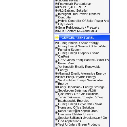
Sigorta Yuvaları
Fotovoltaik Parafadurlar
PV-DC ŞALTERLER
Akü Bağlantı Soketleri
Intelligent Dual Power Transfer
Controller
Hybrid Controller Of Solar Power And
City Power
Solar Refrigerators / Freezers
Multi-Contact MC3 and MC4
GÜNCEL / SEKTÖREL
Güneş Enerjisi / Solar Energy
Güneş Enerjili Sulama / Solar Water
Pumping System
Güneş Enerjili Otopark / Solar
CarPort
GES Güneş Enerji Santralı / Solar PV
Power Plant
Yenilenebilir Enerji / Renewable
Energy
Alternatif Enerji / Alternative Energy
Hibrit Enerji / Hybrid Energy
Sürdürülebilir Enerji / Sustainable
Energy
Enerji Depolama / Energy Storage
Şebekeden Bağımsız Akülü
Çözümler / Off-Grid Solutions
Temiz Tükenmez Enerjiler / Clean
Inexhaustible Energies
Güneş Enerjili Ev ve Ofis / Solar
Home and Office Solutions
Kendi Elektriğini Kendin Üret /
Lisanssız Elektrik Üretimi
Şebeke Bağlantılı Uygulamalar / On-
Grid Applications
Yeşil Ürünler / Green Products