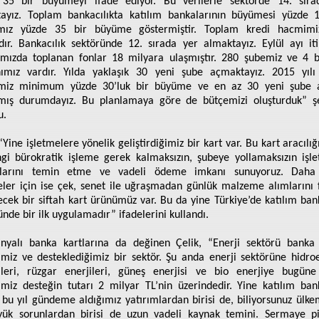
 35 bir büyümeyi ifade ediyor. Bu verilerle sektörde 14. sıra
ayız. Toplam bankacılıkta katılım bankalarının büyümesi yüzde 
mız yüzde 35 bir büyüme göstermiştir. Toplam kredi hacmimi
dır. Bankacılık sektöründe 12. sırada yer almaktayız. Eylül ayı iti
ımızda toplanan fonlar 18 milyara ulaşmıştır. 280 şubemiz ve 4 
nımız vardır. Yılda yaklaşık 30 yeni şube açmaktayız. 2015 yılı
imiz minimum yüzde 30’luk bir büyüme ve en az 30 yeni şube 
mış durumdayız. Bu planlamaya göre de bütçemizi oluşturduk” ş
u.
“Yine işletmelere yönelik geliştirdiğimiz bir kart var. Bu kart aracılığ
gi bürokratik işleme gerek kalmaksızın, şubeye yollamaksızın işl
açlarını temin etme ve vadeli ödeme imkanı sunuyoruz. Daha
eler için ise çek, senet ile uğraşmadan günlük malzeme alımlarını 
ecek bir siftah kart ürünümüz var. Bu da yine Türkiye’de katılım bank
ünde bir ilk uygulamadır” ifadelerini kullandı.
yalı banka kartlarına da değinen Çelik, “Enerji sektörü banka
imiz ve desteklediğimiz bir sektör. Şu anda enerji sektörüne hidroe
lleri, rüzgar enerjileri, güneş enerjisi ve bio enerjiye bugün
imiz desteğin tutarı 2 milyar TL’nin üzerindedir. Yine katılım bank
 bu yıl gündeme aldığımız yatırımlardan birisi de, biliyorsunuz ülke
ük sorunlardan birisi de uzun vadeli kaynak temini. Sermaye pi