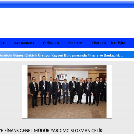
YFA
HAKKIMIZDA
ÜRÜNLER
SEPETİM
LİNKLER
İLETİŞİM
Anadolu Güneşi Elektrik Üretiyor Kayseri Buluşmasında Finans ve Bankacılık ...
YE FİNANS GENEL MÜDÜR YARDIMCISI OSMAN ÇELİK: