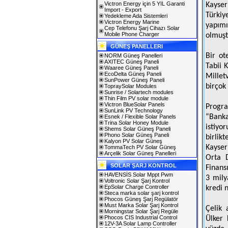
Victron Energy için 5 YIL Garanti
Kayser
Import - Export
Türki
Yedekleme Ada Sistemleri
Victron Energy Marine
yapım
Cep Telefonu Şarj Cihazı Solar
Mobile Phone Charger
olmuşt
GÜNEŞ PANELLERI
Bir ot
NORM Güneş Panelleri
AXITEC Güneş Paneli
Tabii 
Waaree Güneş Paneli
EcoDelta Güneş Paneli
Millet
SunPower Güneş Paneli
birçok 
TopraySolar Modules
Sunrise / Solartech modules
Thin Film PV solar module
Victron BlueSolar Panels
Progr
SunLink PV Technology
“Banka
Esnek / Flexible Solar Panels
Trina Solar Honey Module
istiyo
Shems Solar Güneş Paneli
Phono Solar Güneş Paneli
birlik
Kalyon PV Solar Güneş
Kayser
TommaTech PV Solar Güneş
Arçelik Solar Güneş Panelleri
Orta 
SOLAR ŞARJ KONTROL
Finans
HAVENSİS Solar Mppt Pwm
3 mily
Voltronic Solar Şarj Kontrol
EpSolar Charge Controller
kredi 
Steca marka solar şarj kontrol
Phocos Güneş Şarj Regülatör
Must Marka Solar Şarj Kontrol
Çelik 
Morningstar Solar Şarj Regüle
Phocos CIS Industrial Control
Ülker 
12V-3A Solar Lamp Controller