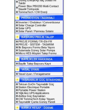
Güneş Enerjili Aşı İlaç Dolabı ve
Takibi
Power Blox PBX200 Multi-Contact
Staubli Türkiyede
TommaTech / CW Enerji
PROMOSYON / İNDİRİMLİ
Inverter / Onduleur / Convertisseur
Solar Charge Controller
Solar UPS
Solar Panel / Panneau Solaire
BAŞVURU PROJE TALEP
PROJE FORMU TR-EN-FR
PROJE - SİSTEM - TASARIM
İlk Başvuru Formu Beta Yayını
Sulamada Güneş Solar Pompa
Micro HES Müşteri Talep Formu
BAYİLİKLER HAKKINDA
Bayilik Talep Başvuru Kayıt
YASAL UYARI
Yasal Uyarı / Feragatname
TAŞıNABILIR GÜÇ İSTASYONU
Teksan GoOn Taşınabilir Güç
Station Electrique Portable
Portable Power Station
Yiğit Akü UPS Applications
Antfea Güç Kaynakları
CW TommaTech Kolay Yaşam
Taşınabilir Çanta Güneş Paneli
BANKA HESAP - ÖDEME