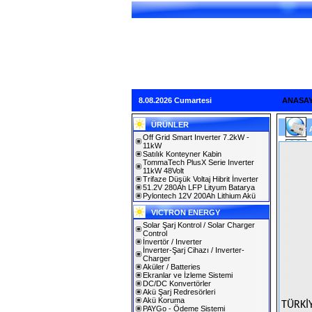
8.08.2026 Cumartesi
ANASA
ÜRÜNLER
Off Grid Smart Inverter 7.2kW -
11kW
Satılık Konteyner Kabin
TommaTech PlusX Serie Inverter
11kW 48Volt
Trifaze Düşük Voltaj Hibrit İnverter
51.2V 280Ah LFP Lityum Batarya
Pylontech 12V 200Ah Lithium Akü
VICTRON ENERGY
Solar Şarj Kontrol / Solar Charger
Control
İnvertör / Inverter
İnverter-Şarj Cihazı / Inverter-
Charger
Aküler / Batteries
Ekranlar ve İzleme Sistemi
DC/DC Konvertörler
Akü Şarj Redresörleri
Akü Koruma
TÜRKİ
PAYGo - Ödeme Sistemi