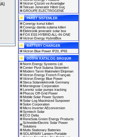
Victron Çözüm ve Avantajlar
HA)
Teksan Jeneratör Hibrit Güç
GROUPE ELECTROGENE
PAKET SISTEMLER
Conergy konut kitleri
Conergy damla sulama kitleri
Elektronik jeneratör solar box
FOX ESS HYBRID ALL-IN-ONE
Victron Energy HybridBox
BATTERY CHARGER
Victron Blue Power IP20, IP65
DOSYA KATALOG BROŞÜR
Norm Energy Systems Ltd.
Center Pivot Sulama Sistemleri
Modern Tarım Makineleri Ekipman
Victron Energy French Français
Victron Energy Blue Power
Steca Solarelektronik Germany
Morningstar Corporation
Lorentz solar pumps tracking
Phocos Off-Grid Power
Mobile Solar Power System
Solar-Log Maximized Sunpower
Solon Corporation
Micro Inverter AEconversion
Symtech Solar
ECO Delta
ReneSola Green Energy Products
SchneiderElectric Solar Power
Solutions
Mutlu Stationary Batteries
SOLARWAY Lantern Portable