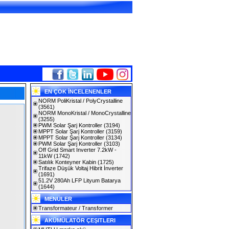
EN ÇOK İNCELENENLER
NORM PoliKristal / PolyCrystalline
(3561)
NORM MonoKristal / MonoCrystalline
(3255)
PWM Solar Şarj Kontroller
(3194)
MPPT Solar Şarj Kontroller
(3159)
MPPT Solar Şarj Kontroller
(3134)
PWM Solar Şarj Kontroller
(3103)
Off Grid Smart Inverter 7.2kW -
11kW
(1742)
Satılık Konteyner Kabin
(1725)
Trifaze Düşük Voltaj Hibrit İnverter
(1691)
51.2V 280Ah LFP Lityum Batarya
(1644)
MENÜLER
Transformateur / Transformer
AKÜMÜLATÖR ÇEŞITLERI