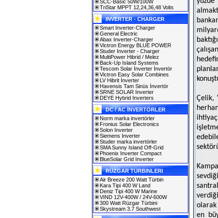
yüzde
SCC-Basic 50W/100W
TriStar MPPT 12,24,36,48 Volts
almakt
INVERTER - CHARGER
banka
Smart Inverter-Charger
milyar
General Electric
baktığ
Abax Inverter-Charger
Victron Energy BLUE POWER
çalışa
Studer Inverter - Charger
MultiPower Hibrid / Melez
hedef
Back-Up Island Systems
planla
Tescom Solar İnverter İnvertör
Victron Easy Solar Combines
konuşt
LV Hibrit İnverter
Havensis Tam Sinüs İnvertör
SRNE SOLAR Inverter
Çelik, 
DEYE Hybrid Inverters
herhan
DC / AC İNVERTÖRLER
ihtiy
Norm marka invertörler
Fronius Solar Electronics
işletm
Solon Inverter
Siemens Inverter
edebil
Studer marka invertörler
sektör
SMA Sunny Island Off-Grid
Phoenix Inverter Compact
BlueSolar Grid Inverter
Kampan
RÜZGAR TÜRBINLERI
sevdiğ
Air Breeze 200 Watt Türbin
santra
Kara Tipi 400 W Land
Deniz Tipi 400 W Marine
verdiğ
VIND 12V-400W / 24V-600W
300 Watt Rüzgar Türbini
olarak
Skystream 3.7 Southwest
en büy