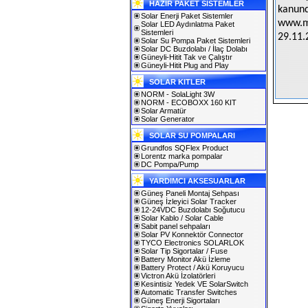
HAZIR PAKET SİSTEMLER
kanund
Solar Enerji Paket Sistemler
www.mi
Solar LED Aydınlatma Paket
Sistemleri
29.11.
Solar Su Pompa Paket Sistemleri
Solar DC Buzdolabı / İlaç Dolabı
Güneyli-Hitit Tak ve Çalıştır
Güneyli-Hitit Plug and Play
SOLAR KITLER
NORM - SolaLight 3W
NORM - ECOBOXX 160 KIT
Solar Armatür
Solar Generator
SOLAR SU POMPALARI
Grundfos SQFlex Product
Lorentz marka pompalar
DC Pompa/Pump
YARDIMCI AKSESUARLAR
Güneş Paneli Montaj Sehpası
Güneş İzleyici Solar Tracker
12-24VDC Buzdolabı Soğutucu
Solar Kablo / Solar Cable
Sabit panel sehpaları
Solar PV Konnektör Connector
TYCO Electronics SOLARLOK
Solar Tip Sigortalar / Fuse
Battery Monitor Akü İzleme
Battery Protect / Akü Koruyucu
Victron Akü İzolatörleri
Kesintisiz Yedek VE SolarSwitch
Automatic Transfer Switches
Güneş Enerji Sigortaları