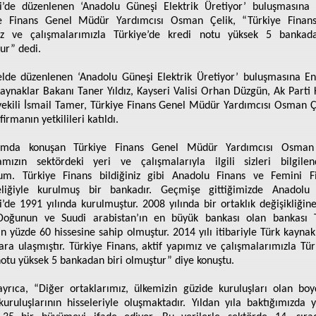
i’de düzenlenen ‘Anadolu Güneşi Elektrik Üretiyor’ buluşmasına 
ye Finans Genel Müdür Yardımcısı Osman Çelik, “Türkiye Finans,
ız ve çalışmalarımızla Türkiye’de kredi notu yüksek 5 bankada
ur” dedi.
elde düzenlenen ‘Anadolu Güneşi Elektrik Üretiyor’ buluşmasına En
Kaynaklar Bakanı Taner Yıldız, Kayseri Valisi Orhan Düzgün, Ak Parti 
vekili İsmail Tamer, Türkiye Finans Genel Müdür Yardımcısı Osman Ç
firmanın yetkilileri katıldı.
amda konuşan Türkiye Finans Genel Müdür Yardımcısı Osman 
mızın sektördeki yeri ve çalışmalarıyla ilgili sizleri bilgile
rum. Türkiye Finans bildiğiniz gibi Anadolu Finans ve Femini F
teliğiyle kurulmuş bir bankadır. Geçmişe gittiğimizde Anadolu
i’de 1991 yılında kurulmuştur. 2008 yılında bir ortaklık değişikliğine 
Doğunun ve Suudi arabistan’ın en büyük bankası olan bankası T
ın yüzde 60 hissesine sahip olmuştur. 2014 yılı itibariyle Türk kaynak
ara ulaşmıştır. Türkiye Finans, aktif yapımız ve çalışmalarımızla Tür
notu yüksek 5 bankadan biri olmuştur” diye konuştu.
ayrıca, “Diğer ortaklarımız, ülkemizin güzide kuruluşları olan bo
kuruluşlarının hisseleriyle oluşmaktadır. Yıldan yıla baktığımızda y