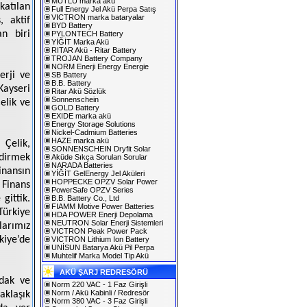
MUTLU marka akü
katılan
Full Energy Jel Akü Perpa Satış
VICTRON marka bataryalar
 aktif
BYD Battery
n biri
PYLONTECH Battery
YİĞİT Marka Akü
RITAR Akü - Ritar Battery
TROJAN Battery Company
NORM Enerji Energy Energie
erji ve
SB Battery
B.B. Battery
Kayseri
Ritar Akü Sözlük
Sonnenschein
elik ve
GOLD Battery
EXIDE marka akü
Energy Storage Solutions
Nickel-Cadmium Batteries
HAZE marka akü
Çelik,
SONNENSCHEIN Dryfit Solar
ndirmek
Aküde Sıkça Sorulan Sorular
NARADA Batteries
inansın
YİĞİT GelEnergy Jel Aküleri
HOPPECKE OPZV Solar Power
 Finans
PowerSafe OPZV Series
gittik.
B.B. Battery Co., Ltd
FIAMM Motive Power Batteries
ürkiye
HDA POWER Enerji Depolama
NEUTRON Solar Enerji Sistemleri
larımız
VICTRON Peak Power Pack
kiye’de
VICTRON Lithium Ion Battery
UNİSUN Batarya Akü Pil Perpa
Muhtelif Marka Model Tip Akü
AKÜ ŞARJ REDRESÖRÜ
ydak ve
Norm 220 VAC - 1 Faz Girişli
Norm / Akü Kabinli / Redresör
aklaşık
Norm 380 VAC - 3 Faz Girişli