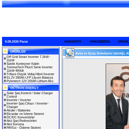
9.08.2026 Pazar
ANASAYFA
HAKKIMIZDA
ÜRÜN
ÜRÜNLER
Avea ve Eyüp Belediyesi işbirliği, Akı
Off Grid Smart Inverter 7.2kW -
11kW
Satılık Konteyner Kabin
TommaTech PlusX Serie Inverter
11kW 48Volt
Trifaze Düşük Voltaj Hibrit İnverter
51.2V 280Ah LFP Lityum Batarya
Pylontech 12V 200Ah Lithium Akü
VICTRON ENERGY
Solar Şarj Kontrol / Solar Charger
Control
İnvertör / Inverter
İnverter-Şarj Cihazı / Inverter-
Charger
Aküler / Batteries
Ekranlar ve İzleme Sistemi
DC/DC Konvertörler
Akü Şarj Redresörleri
Akü Koruma
PAYGo - Ödeme Sistemi