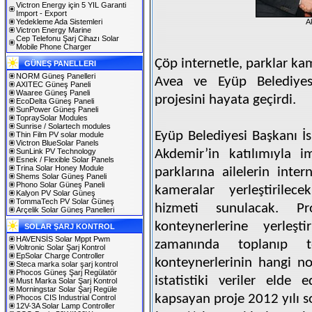
Victron Energy için 5 YIL Garanti
Import - Export
Yedekleme Ada Sistemleri
Ak
Victron Energy Marine
Cep Telefonu Şarj Cihazı Solar
Mobile Phone Charger
Çöp internetle, parklar kam
GÜNEŞ PANELLERI
NORM Güneş Panelleri
Avea ve Eyüp Belediyesi 
AXITEC Güneş Paneli
Waaree Güneş Paneli
projesini hayata geçirdi.
EcoDelta Güneş Paneli
SunPower Güneş Paneli
TopraySolar Modules
Sunrise / Solartech modules
Eyüp Belediyesi Başkanı 
Thin Film PV solar module
Victron BlueSolar Panels
SunLink PV Technology
Akdemir’in katılımıyla i
Esnek / Flexible Solar Panels
Trina Solar Honey Module
parklarına ailelerin inte
Shems Solar Güneş Paneli
Phono Solar Güneş Paneli
kameralar yerleştirilec
Kalyon PV Solar Güneş
TommaTech PV Solar Güneş
hizmeti sunulacak. P
Arçelik Solar Güneş Panelleri
konteynerlerine yerleşt
SOLAR ŞARJ KONTROL
HAVENSİS Solar Mppt Pwm
zamanında toplanıp 
Voltronic Solar Şarj Kontrol
EpSolar Charge Controller
konteynerlerinin hangi no
Steca marka solar şarj kontrol
Phocos Güneş Şarj Regülatör
istatistiki veriler elde
Must Marka Solar Şarj Kontrol
Morningstar Solar Şarj Regüle
kapsayan proje 2012 yılı
Phocos CIS Industrial Control
12V-3A Solar Lamp Controller