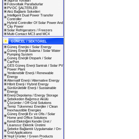
Sigorta Yuvaları
Fotovoltaik Parafadurlar
PV-DC ŞALTERLER
Akü Bağlantı Soketleri
Intelligent Dual Power Transfer
Controller
Hybrid Controller Of Solar Power And
City Power
Solar Refrigerators / Freezers
Multi-Contact MC3 and MC4
GÜNCEL / SEKTÖREL
Güneş Enerjisi / Solar Energy
Güneş Enerjili Sulama / Solar Water
Pumping System
Güneş Enerjili Otopark / Solar
CarPort
GES Güneş Enerji Santralı / Solar PV
Power Plant
Yenilenebilir Enerji / Renewable
Energy
Alternatif Enerji / Alternative Energy
Hibrit Enerji / Hybrid Energy
Sürdürülebilir Enerji / Sustainable
Energy
Enerji Depolama / Energy Storage
Şebekeden Bağımsız Akülü
Çözümler / Off-Grid Solutions
Temiz Tükenmez Enerjiler / Clean
Inexhaustible Energies
Güneş Enerjili Ev ve Ofis / Solar
Home and Office Solutions
Kendi Elektriğini Kendin Üret /
Lisanssız Elektrik Üretimi
Şebeke Bağlantılı Uygulamalar / On-
Grid Applications
Yeşil Ürünler / Green Products