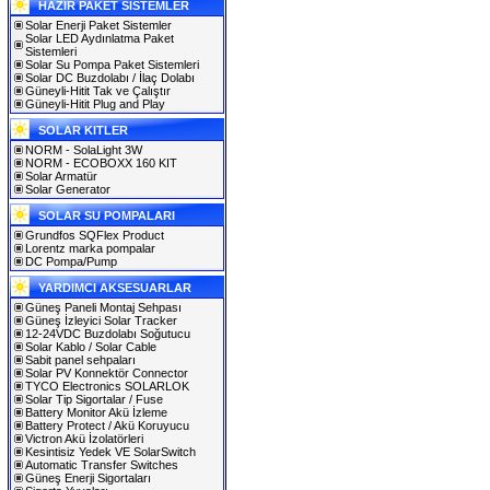
HAZIR PAKET SİSTEMLER
Solar Enerji Paket Sistemler
Solar LED Aydınlatma Paket
Sistemleri
Solar Su Pompa Paket Sistemleri
Solar DC Buzdolabı / İlaç Dolabı
Güneyli-Hitit Tak ve Çalıştır
Güneyli-Hitit Plug and Play
SOLAR KITLER
NORM - SolaLight 3W
NORM - ECOBOXX 160 KIT
Solar Armatür
Solar Generator
SOLAR SU POMPALARI
Grundfos SQFlex Product
Lorentz marka pompalar
DC Pompa/Pump
YARDIMCI AKSESUARLAR
Güneş Paneli Montaj Sehpası
Güneş İzleyici Solar Tracker
12-24VDC Buzdolabı Soğutucu
Solar Kablo / Solar Cable
Sabit panel sehpaları
Solar PV Konnektör Connector
TYCO Electronics SOLARLOK
Solar Tip Sigortalar / Fuse
Battery Monitor Akü İzleme
Battery Protect / Akü Koruyucu
Victron Akü İzolatörleri
Kesintisiz Yedek VE SolarSwitch
Automatic Transfer Switches
Güneş Enerji Sigortaları