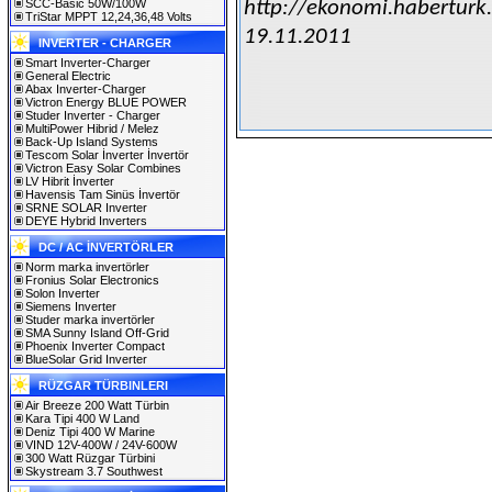
SCC-Basic 50W/100W
http://ekonomi.haberturk.
TriStar MPPT 12,24,36,48 Volts
19.11.2011
INVERTER - CHARGER
Smart Inverter-Charger
General Electric
Abax Inverter-Charger
Victron Energy BLUE POWER
Studer Inverter - Charger
MultiPower Hibrid / Melez
Back-Up Island Systems
Tescom Solar İnverter İnvertör
Victron Easy Solar Combines
LV Hibrit İnverter
Havensis Tam Sinüs İnvertör
SRNE SOLAR Inverter
DEYE Hybrid Inverters
DC / AC İNVERTÖRLER
Norm marka invertörler
Fronius Solar Electronics
Solon Inverter
Siemens Inverter
Studer marka invertörler
SMA Sunny Island Off-Grid
Phoenix Inverter Compact
BlueSolar Grid Inverter
RÜZGAR TÜRBINLERI
Air Breeze 200 Watt Türbin
Kara Tipi 400 W Land
Deniz Tipi 400 W Marine
VIND 12V-400W / 24V-600W
300 Watt Rüzgar Türbini
Skystream 3.7 Southwest