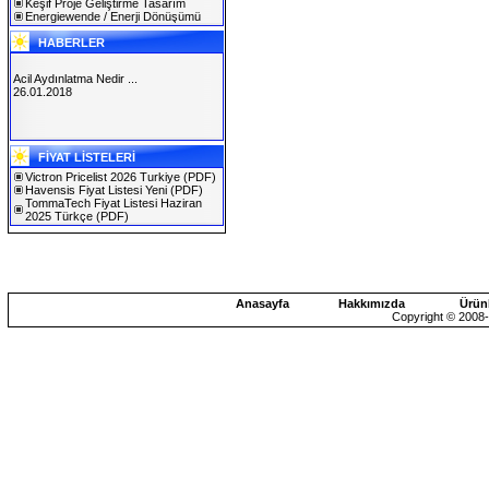
Keşif Proje Geliştirme Tasarım
Energiewende / Enerji Dönüşümü
HABERLER
Acil Aydınlatma Nedir ...
26.01.2018
SOLAREX ISTANBUL 2019
FİYAT LİSTELERİ
30.01.2019
Victron Pricelist 2026 Turkiye
(PDF)
Havensis Fiyat Listesi Yeni
(PDF)
TommaTech Fiyat Listesi Haziran
2025 Türkçe
(PDF)
Anasayfa
Hakkımızda
Ürün
Copyright © 2008-2