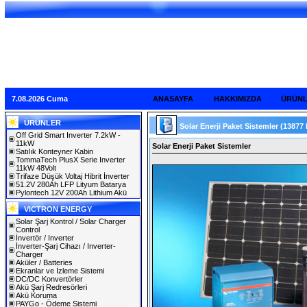
7.08.2026 Cuma
ANASAYFA
HAKKIMIZDA
ÜRÜN
ÜRÜNLER
Solar Enerji Paket Sistemler
(13877
Off Grid Smart Inverter 7.2kW -
11kW
Solar Enerji Paket Sistemler
Satılık Konteyner Kabin
TommaTech PlusX Serie Inverter
11kW 48Volt
Trifaze Düşük Voltaj Hibrit İnverter
51.2V 280Ah LFP Lityum Batarya
Pylontech 12V 200Ah Lithium Akü
VICTRON ENERGY
Solar Şarj Kontrol / Solar Charger
Control
İnvertör / Inverter
İnverter-Şarj Cihazı / Inverter-
Charger
Aküler / Batteries
Ekranlar ve İzleme Sistemi
DC/DC Konvertörler
Akü Şarj Redresörleri
Akü Koruma
PAYGo - Ödeme Sistemi