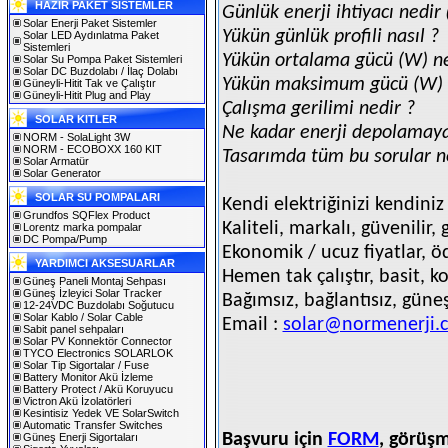
HAZIR PAKET SİSTEMLER
Günlük enerji ihtiyacı nedir
Solar Enerji Paket Sistemler
Yükün günlük profili nasıl ?
Solar LED Aydınlatma Paket
Sistemleri
Yükün ortalama gücü (W) ne
Solar Su Pompa Paket Sistemleri
Solar DC Buzdolabı / İlaç Dolabı
Yükün maksimum gücü (W) 
Güneyli-Hitit Tak ve Çalıştır
Güneyli-Hitit Plug and Play
Çalışma gerilimi nedir ?
SOLAR KITLER
Ne kadar enerji depolamaya
NORM - SolaLight 3W
NORM - ECOBOXX 160 KIT
Tasarımda tüm bu sorular n
Solar Armatür
Solar Generator
SOLAR SU POMPALARI
Kendi elektriğinizi kendiniz 
Grundfos SQFlex Product
Kaliteli, markalı, güvenilir
Lorentz marka pompalar
DC Pompa/Pump
Ekonomik / ucuz fiyatlar, 
YARDIMCI AKSESUARLAR
Hemen tak çalıştır, basit, k
Güneş Paneli Montaj Sehpası
Güneş İzleyici Solar Tracker
Bağımsız, bağlantısız, güneş
12-24VDC Buzdolabı Soğutucu
Solar Kablo / Solar Cable
Email :
solar@normenerji.c
Sabit panel sehpaları
Solar PV Konnektör Connector
TYCO Electronics SOLARLOK
Solar Tip Sigortalar / Fuse
Battery Monitor Akü İzleme
Battery Protect / Akü Koruyucu
Victron Akü İzolatörleri
Kesintisiz Yedek VE SolarSwitch
Automatic Transfer Switches
Başvuru için
FORM
, görüşm
Güneş Enerji Sigortaları