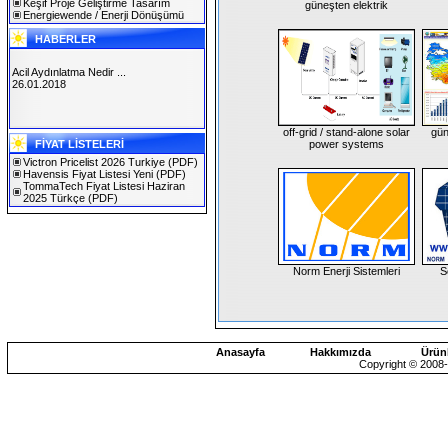
Keşif Proje Geliştirme Tasarım
güneşten elektrik
Energiewende / Enerji Dönüşümü
HABERLER
Acil Aydınlatma Nedir ...
26.01.2018
off-grid / stand-alone solar
gün
SOLAREX ISTANBUL 2019
FİYAT LİSTELERİ
power systems
30.01.2019
Victron Pricelist 2026 Turkiye
(PDF)
Havensis Fiyat Listesi Yeni
(PDF)
TommaTech Fiyat Listesi Haziran
2025 Türkçe
(PDF)
Norm Enerji Sistemleri
S
Anasayfa
Hakkımızda
Ürün
Copyright © 2008-2