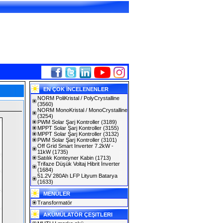
EN ÇOK İNCELENENLER
NORM PoliKristal / PolyCrystalline
(3560)
NORM MonoKristal / MonoCrystalline
(3254)
PWM Solar Şarj Kontroller
(3189)
MPPT Solar Şarj Kontroller
(3155)
MPPT Solar Şarj Kontroller
(3132)
PWM Solar Şarj Kontroller
(3101)
Off Grid Smart Inverter 7.2kW -
11kW
(1735)
Satılık Konteyner Kabin
(1713)
Trifaze Düşük Voltaj Hibrit İnverter
(1684)
51.2V 280Ah LFP Lityum Batarya
(1633)
MENÜLER
Transformatör
AKÜMÜLATÖR ÇEŞITLERI