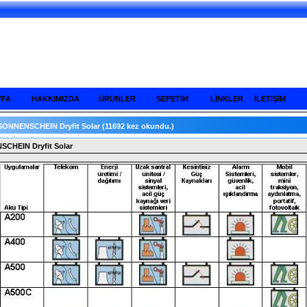
YFA
HAKKIMIZDA
ÜRÜNLER
SEPETİM
LİNKLER
İLETİŞİM
SONNENSCHEIN Dryfit Solar
(11692 kez okundu.)
CHEIN Dryfit Solar