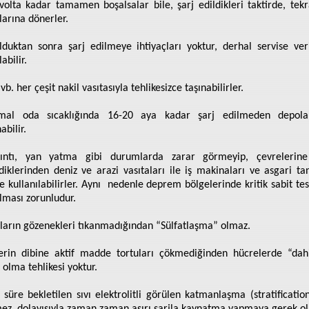
r volta kadar tamamen boşalsalar bile, şarj edildikleri taktirde, tekr
arına dönerler.
lduktan sonra şarj edilmeye ihtiyaçları yoktur, derhal servise veril
labilir.
vb. her çeşit nakil vasıtasıyla tehlikesizce taşınabilirler.
mal oda sıcaklığında 16-20 aya kadar şarj edilmeden depolana
abilir.
sıntı, yan yatma gibi durumlarda zarar görmeyip, çevrelerine
iklerinden deniz ve arazi vasıtaları ile iş makinaları ve asgari ta
 kullanılabilirler. Aynı
nedenle deprem bölgelerinde kritik sabit tes
ılması zorunludur.
aların gözenekleri tıkanmadığından “Sülfatlaşma” olmaz.
erin dibine aktif madde tortuları çökmediğinden hücrelerde “dahi
 olma tehlikesi yoktur.
 süre bekletilen sıvı elektrolitli görülen katmanlaşma (stratification