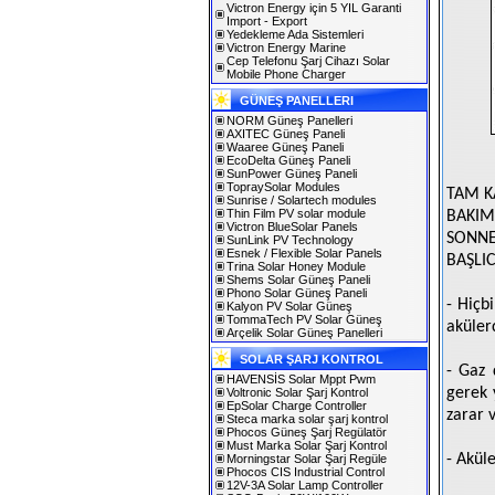
Victron Energy için 5 YIL Garanti
Import - Export
Yedekleme Ada Sistemleri
Victron Energy Marine
Cep Telefonu Şarj Cihazı Solar
Mobile Phone Charger
GÜNEŞ PANELLERI
NORM Güneş Panelleri
AXITEC Güneş Paneli
Waaree Güneş Paneli
EcoDelta Güneş Paneli
SunPower Güneş Paneli
TopraySolar Modules
TAM K
Sunrise / Solartech modules
Thin Film PV solar module
BAKIM
Victron BlueSolar Panels
SONNE
SunLink PV Technology
Esnek / Flexible Solar Panels
BAŞLI
Trina Solar Honey Module
Shems Solar Güneş Paneli
Phono Solar Güneş Paneli
- Hiçb
Kalyon PV Solar Güneş
TommaTech PV Solar Güneş
akülerd
Arçelik Solar Güneş Panelleri
SOLAR ŞARJ KONTROL
- Gaz 
HAVENSİS Solar Mppt Pwm
gerek 
Voltronic Solar Şarj Kontrol
EpSolar Charge Controller
zarar 
Steca marka solar şarj kontrol
Phocos Güneş Şarj Regülatör
Must Marka Solar Şarj Kontrol
- Akül
Morningstar Solar Şarj Regüle
Phocos CIS Industrial Control
12V-3A Solar Lamp Controller