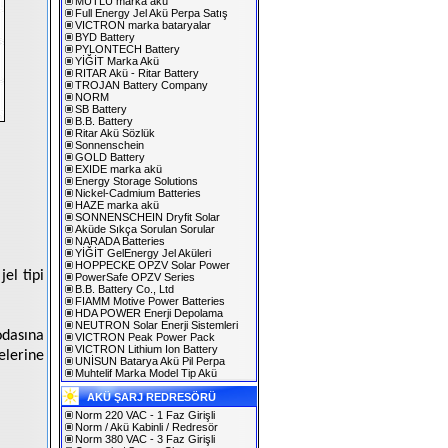
MUTLU marka akü
Full Energy Jel Akü Perpa Satış
VICTRON marka bataryalar
BYD Battery
PYLONTECH Battery
YİĞİT Marka Akü
RITAR Akü - Ritar Battery
TROJAN Battery Company
NORM
SB Battery
B.B. Battery
Ritar Akü Sözlük
Sonnenschein
GOLD Battery
EXIDE marka akü
Energy Storage Solutions
Nickel-Cadmium Batteries
HAZE marka akü
SONNENSCHEIN Dryfit Solar
Aküde Sıkça Sorulan Sorular
NARADA Batteries
YİĞİT GelEnergy Jel Aküleri
HOPPECKE OPZV Solar Power
el tipi
PowerSafe OPZV Series
B.B. Battery Co., Ltd
FIAMM Motive Power Batteries
HDA POWER Enerji Depolama
NEUTRON Solar Enerji Sistemleri
odasına
VICTRON Peak Power Pack
VICTRON Lithium Ion Battery
elerine
UNİSUN Batarya Akü Pil Perpa
Muhtelif Marka Model Tip Akü
AKÜ ŞARJ REDRESÖRÜ
Norm 220 VAC - 1 Faz Girişli
Norm / Akü Kabinli / Redresör
Norm 380 VAC - 3 Faz Girişli