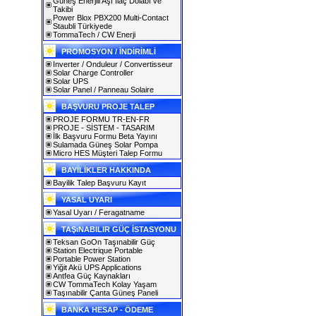
Güneş Enerjili Aşı İlaç Dolabı ve
Takibi
Power Blox PBX200 Multi-Contact
Staubli Türkiyede
TommaTech / CW Enerji
PROMOSYON / İNDİRİMLİ
Inverter / Onduleur / Convertisseur
Solar Charge Controller
Solar UPS
Solar Panel / Panneau Solaire
BAŞVURU PROJE TALEP
PROJE FORMU TR-EN-FR
PROJE - SİSTEM - TASARIM
İlk Başvuru Formu Beta Yayını
Sulamada Güneş Solar Pompa
Micro HES Müşteri Talep Formu
BAYİLİKLER HAKKINDA
Bayilik Talep Başvuru Kayıt
YASAL UYARI
Yasal Uyarı / Feragatname
TAŞıNABILIR GÜÇ İSTASYONU
Teksan GoOn Taşınabilir Güç
Station Electrique Portable
Portable Power Station
Yiğit Akü UPS Applications
Antfea Güç Kaynakları
CW TommaTech Kolay Yaşam
Taşınabilir Çanta Güneş Paneli
BANKA HESAP - ÖDEME