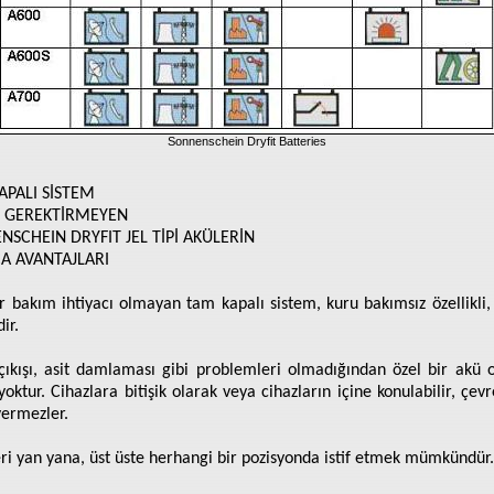
Sonnenschein Dryfit Batteries
APALI SİSTEM
 GEREKTİRMEYEN
NSCHEIN DRYFIT JEL TİPİ AKÜLERİN
CA AVANTAJLARI
ir bakım ihtiyacı olmayan tam kapalı sistem, kuru bakımsız özellikli, j
ir.
çıkışı, asit damlaması gibi problemleri olmadığından özel bir akü 
yoktur. Cihazlara bitişik olarak veya cihazların içine konulabilir, çevr
vermezler.
eri yan yana, üst üste herhangi bir pozisyonda istif etmek mümkündür.