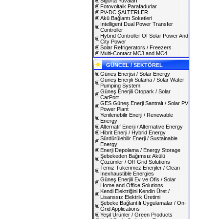
Sigorta Yuvaları
Fotovoltaik Parafadurlar
PV-DC ŞALTERLER
Akü Bağlantı Soketleri
Intelligent Dual Power Transfer
Controller
Hybrid Controller Of Solar Power And
City Power
Solar Refrigerators / Freezers
Multi-Contact MC3 and MC4
GÜNCEL / SEKTÖREL
Güneş Enerjisi / Solar Energy
Güneş Enerjili Sulama / Solar Water
Pumping System
Güneş Enerjili Otopark / Solar
CarPort
GES Güneş Enerji Santralı / Solar PV
Power Plant
Yenilenebilir Enerji / Renewable
Energy
Alternatif Enerji / Alternative Energy
Hibrit Enerji / Hybrid Energy
Sürdürülebilir Enerji / Sustainable
Energy
Enerji Depolama / Energy Storage
Şebekeden Bağımsız Akülü
Çözümler / Off-Grid Solutions
Temiz Tükenmez Enerjiler / Clean
Inexhaustible Energies
Güneş Enerjili Ev ve Ofis / Solar
Home and Office Solutions
Kendi Elektriğini Kendin Üret /
Lisanssız Elektrik Üretimi
Şebeke Bağlantılı Uygulamalar / On-
Grid Applications
Yeşil Ürünler / Green Products