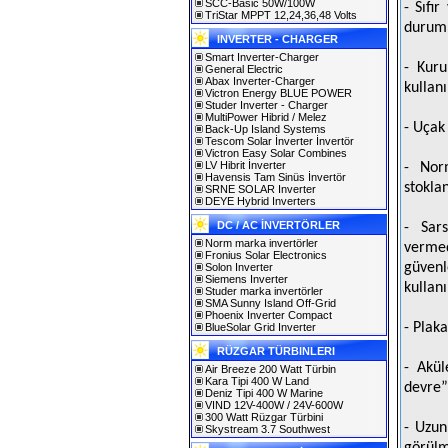
SCC-Basic 50W/100W
- Sıfı
TriStar MPPT 12,24,36,48 Volts
duruml
INVERTER - CHARGER
Smart Inverter-Charger
- Kuru
General Electric
Abax Inverter-Charger
kullanı
Victron Energy BLUE POWER
Studer Inverter - Charger
MultiPower Hibrid / Melez
- Uçak 
Back-Up Island Systems
Tescom Solar İnverter İnvertör
Victron Easy Solar Combines
LV Hibrit İnverter
- Nor
Havensis Tam Sinüs İnvertör
stoklan
SRNE SOLAR Inverter
DEYE Hybrid Inverters
DC / AC İNVERTÖRLER
- Sar
Norm marka invertörler
vermed
Fronius Solar Electronics
güvenle
Solon Inverter
Siemens Inverter
kullan
Studer marka invertörler
SMA Sunny Island Off-Grid
Phoenix Inverter Compact
- Plak
BlueSolar Grid Inverter
RÜZGAR TÜRBINLERI
- Akül
Air Breeze 200 Watt Türbin
Kara Tipi 400 W Land
devre”
Deniz Tipi 400 W Marine
VIND 12V-400W / 24V-600W
300 Watt Rüzgar Türbini
- Uzun
Skystream 3.7 Southwest