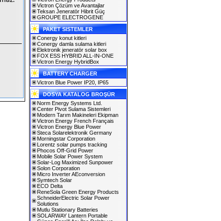
lmaz.
Victron Çözüm ve Avantajlar
Teksan Jeneratör Hibrit Güç
GROUPE ELECTROGENE
PAKET SISTEMLER
Conergy konut kitleri
Conergy damla sulama kitleri
Elektronik jeneratör solar box
FOX ESS HYBRID ALL-IN-ONE
Victron Energy HybridBox
BATTERY CHARGER
Victron Blue Power IP20, IP65
DOSYA KATALOG BROŞÜR
Norm Energy Systems Ltd.
Center Pivot Sulama Sistemleri
Modern Tarım Makineleri Ekipman
Victron Energy French Français
Victron Energy Blue Power
Steca Solarelektronik Germany
Morningstar Corporation
Lorentz solar pumps tracking
Phocos Off-Grid Power
Mobile Solar Power System
Solar-Log Maximized Sunpower
Solon Corporation
Micro Inverter AEconversion
Symtech Solar
ECO Delta
ReneSola Green Energy Products
SchneiderElectric Solar Power
Solutions
Mutlu Stationary Batteries
SOLARWAY Lantern Portable