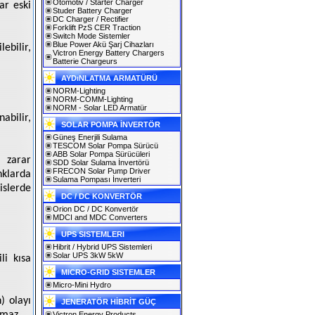
Otomotiv / Starter Charger
ar eski
Studer Battery Charger
DC Charger / Rectifier
Forklift PzS CER Traction
Switch Mode Sistemler
Blue Power Akü Şarj Cihazları
ebilir,
Victron Energy Battery Chargers
Batterie Chargeurs
AYDıNLATMA ARMATÜRÜ
NORM-Lighting
NORM-COMM-Lighting
NORM - Solar LED Armatür
bilir,
SOLAR POMPA İNVERTÖR
Güneş Enerjili Sulama
TESCOM Solar Pompa Sürücü
ABB Solar Pompa Sürücüleri
 zarar
SDD Solar Sulama İnvertörü
FRECON Solar Pump Driver
nklarda
Sulama Pompası İnverteri
islerde
DC / DC KONVERTÖR
Orion DC / DC Konvertör
MDCI and MDC Converters
UPS SISTEMLERI
Hibrit / Hybrid UPS Sistemleri
Solar UPS 3kW 5kW
li kısa
MICRO-GRID SISTEMLER
Micro-Mini Hydro
) olayı
JENERATÖR HİBRİT GÜÇ
Victron Energy Products