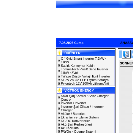
7.08.2026 Cuma
ANASA
ÜRÜNLER
Off Grid Smart Inverter 7.2kW -
11kW
SONNENS
Satılık Konteyner Kabin
TommaTech PlusX Serie Inverter
11kW 48Volt
Trifaze Düşük Voltaj Hibrit İnverter
51.2V 280Ah LFP Lityum Batarya
Pylontech 12V 200Ah Lithium Akü
VICTRON ENERGY
Solar Şarj Kontrol / Solar Charger
Control
İnvertör / Inverter
İnverter-Şarj Cihazı / Inverter-
Charger
Aküler / Batteries
Ekranlar ve İzleme Sistemi
DC/DC Konvertörler
Akü Şarj Redresörleri
Akü Koruma
PAYGo - Ödeme Sistemi