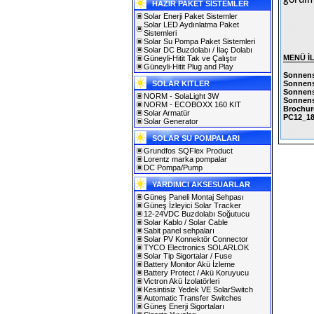
görülm
HAZIR PAKET SİSTEMLER
Solar Enerji Paket Sistemler
Solar LED Aydınlatma Paket
Sistemleri
Solar Su Pompa Paket Sistemleri
Solar DC Buzdolabı / İlaç Dolabı
MENÜ İ
Güneyli-Hitit Tak ve Çalıştır
Güneyli-Hitit Plug and Play
Sonnens
SOLAR KITLER
Sonnens
Sonnens
NORM - SolaLight 3W
Sonnens
NORM - ECOBOXX 160 KIT
Brochur
Solar Armatür
PC12_1
Solar Generator
SOLAR SU POMPALARI
Grundfos SQFlex Product
Lorentz marka pompalar
DC Pompa/Pump
YARDIMCI AKSESUARLAR
Güneş Paneli Montaj Sehpası
Güneş İzleyici Solar Tracker
12-24VDC Buzdolabı Soğutucu
Solar Kablo / Solar Cable
Sabit panel sehpaları
Solar PV Konnektör Connector
TYCO Electronics SOLARLOK
Solar Tip Sigortalar / Fuse
Battery Monitor Akü İzleme
Battery Protect / Akü Koruyucu
Victron Akü İzolatörleri
Kesintisiz Yedek VE SolarSwitch
Automatic Transfer Switches
Güneş Enerji Sigortaları