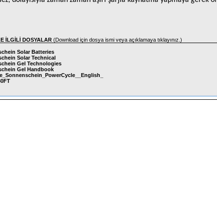
ez, dolayısıyla zaman zaman aşırı şarjla kaynatma yapmaya gerek o
LE İLGİLİ DOSYALAR
(Download için dosya ismi veya açıklamaya tıklayınız.)
chein Solar Batteries
chein Solar Technical
chein Gel Technologies
chein Gel Handbook
e_Sonnenschein_PowerCycle__English_
80FT