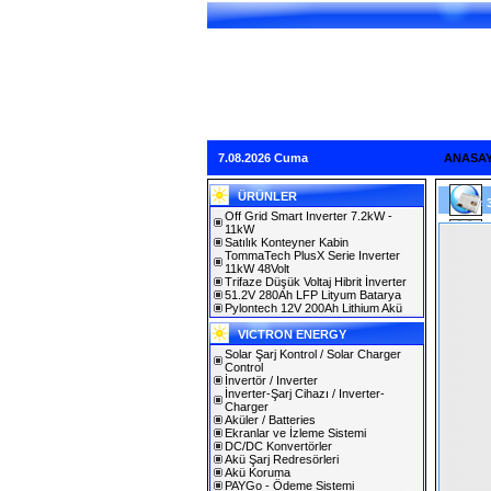
7.08.2026 Cuma
ANASA
ÜRÜNLER
Off Grid Smart Inverter 7.2kW -
11kW
Satılık Konteyner Kabin
TommaTech PlusX Serie Inverter
11kW 48Volt
Trifaze Düşük Voltaj Hibrit İnverter
51.2V 280Ah LFP Lityum Batarya
Pylontech 12V 200Ah Lithium Akü
VICTRON ENERGY
Solar Şarj Kontrol / Solar Charger
Control
İnvertör / Inverter
İnverter-Şarj Cihazı / Inverter-
Charger
Aküler / Batteries
Ekranlar ve İzleme Sistemi
DC/DC Konvertörler
Akü Şarj Redresörleri
Akü Koruma
PAYGo - Ödeme Sistemi