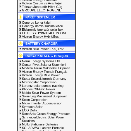
Victron Çözüm ve Avantajlar
Teksan Jeneratör Hibrit Güç
GROUPE ELECTROGENE
PAKET SISTEMLER
Conergy konut kitleri
Conergy damla sulama kitleri
Elektronik jeneratör solar box
FOX ESS HYBRID ALL-IN-ONE
Victron Energy HybridBox
BATTERY CHARGER
Victron Blue Power IP20, IP65
DOSYA KATALOG BROŞÜR
Norm Energy Systems Ltd.
Center Pivot Sulama Sistemleri
Modern Tarım Makineleri Ekipman
Victron Energy French Français
Victron Energy Blue Power
Steca Solarelektronik Germany
Morningstar Corporation
Lorentz solar pumps tracking
Phocos Off-Grid Power
Mobile Solar Power System
Solar-Log Maximized Sunpower
Solon Corporation
Micro Inverter AEconversion
Symtech Solar
ECO Delta
ReneSola Green Energy Products
SchneiderElectric Solar Power
Solutions
Mutlu Stationary Batteries
SOLARWAY Lantern Portable