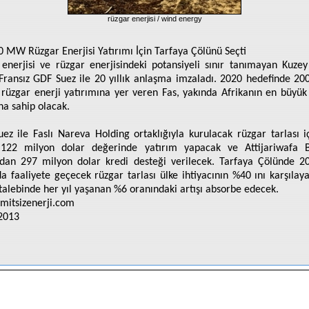
rüzgar enerjisi / wind energy
0 MW Rüzgar Enerjisi Yatırımı İçin Tarfaya Çölünü Seçti
enerjisi ve rüzgar enerjisindeki potansiyeli sınır tanımayan Kuzey
 Fransız GDF Suez ile 20 yıllık anlaşma imzaladı. 2020 hedefinde 
 rüzgar enerji yatırımına yer veren Fas, yakında Afrikanın en büyük
ına sahip olacak.
ez ile Faslı Nareva Holding ortaklığıyla kurulacak rüzgar tarlası i
 122 milyon dolar değerinde yatırım yapacak ve Attijariwafa B
ndan 297 milyon dolar kredi desteği verilecek. Tarfaya Çölünde 20
a faaliyete geçecek rüzgar tarlası ülke ihtiyacının %40 ını karşılay
 talebinde her yıl yaşanan %6 oranındaki artışı absorbe edecek.
mitsizenerji.com
2013