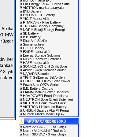
MUTLU marka akü
Full Energy Jel Akü Perpa Satış
VICTRON marka bataryalar
BYD Battery
PYLONTECH Battery
YİĞİT Marka Akü
RITAR Akü - Ritar Battery
TROJAN Battery Company
 Afrika
NORM Enerji Energy Energie
SB Battery
2000 MW
B.B. Battery
 rüzgar
Ritar Akü Sözlük
Sonnenschein
GOLD Battery
EXIDE marka akü
Energy Storage Solutions
çin her
Nickel-Cadmium Batteries
HAZE marka akü
ankası
SONNENSCHEIN Dryfit Solar
Aküde Sıkça Sorulan Sorular
13 yılı
NARADA Batteries
acak ve
YİĞİT GelEnergy Jel Aküleri
HOPPECKE OPZV Solar Power
PowerSafe OPZV Series
B.B. Battery Co., Ltd
FIAMM Motive Power Batteries
HDA POWER Enerji Depolama
NEUTRON Solar Enerji Sistemleri
VICTRON Peak Power Pack
VICTRON Lithium Ion Battery
UNİSUN Batarya Akü Pil Perpa
Muhtelif Marka Model Tip Akü
AKÜ ŞARJ REDRESÖRÜ
Norm 220 VAC - 1 Faz Girişli
Norm / Akü Kabinli / Redresör
Norm 380 VAC - 3 Faz Girişli