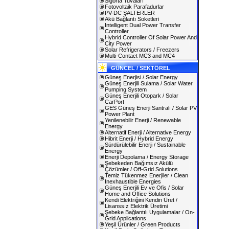
Sigorta Yuvaları
Fotovoltaik Parafadurlar
PV-DC ŞALTERLER
Akü Bağlantı Soketleri
Intelligent Dual Power Transfer
Controller
Hybrid Controller Of Solar Power And
City Power
Solar Refrigerators / Freezers
Multi-Contact MC3 and MC4
GÜNCEL / SEKTÖREL
Güneş Enerjisi / Solar Energy
Güneş Enerjili Sulama / Solar Water
Pumping System
Güneş Enerjili Otopark / Solar
CarPort
GES Güneş Enerji Santralı / Solar PV
Power Plant
Yenilenebilir Enerji / Renewable
Energy
Alternatif Enerji / Alternative Energy
Hibrit Enerji / Hybrid Energy
Sürdürülebilir Enerji / Sustainable
Energy
Enerji Depolama / Energy Storage
Şebekeden Bağımsız Akülü
Çözümler / Off-Grid Solutions
Temiz Tükenmez Enerjiler / Clean
Inexhaustible Energies
Güneş Enerjili Ev ve Ofis / Solar
Home and Office Solutions
Kendi Elektriğini Kendin Üret /
Lisanssız Elektrik Üretimi
Şebeke Bağlantılı Uygulamalar / On-
Grid Applications
Yeşil Ürünler / Green Products