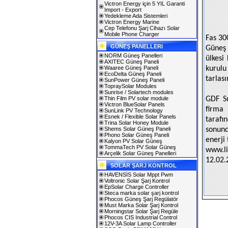
Victron Energy için 5 YIL Garanti
Import - Export
Yedekleme Ada Sistemleri
Victron Energy Marine
Cep Telefonu Şarj Cihazı Solar
Mobile Phone Charger
Fas 30
GÜNEŞ PANELLERI
Güneş 
NORM Güneş Panelleri
ülkesi
AXITEC Güneş Paneli
Waaree Güneş Paneli
kurulu
EcoDelta Güneş Paneli
tarlas
SunPower Güneş Paneli
TopraySolar Modules
Sunrise / Solartech modules
Thin Film PV solar module
GDF Su
Victron BlueSolar Panels
firma
SunLink PV Technology
Esnek / Flexible Solar Panels
tarafı
Trina Solar Honey Module
Shems Solar Güneş Paneli
sonund
Phono Solar Güneş Paneli
enerji
Kalyon PV Solar Güneş
TommaTech PV Solar Güneş
www.li
Arçelik Solar Güneş Panelleri
12.02.
SOLAR ŞARJ KONTROL
HAVENSİS Solar Mppt Pwm
Voltronic Solar Şarj Kontrol
EpSolar Charge Controller
Steca marka solar şarj kontrol
Phocos Güneş Şarj Regülatör
Must Marka Solar Şarj Kontrol
Morningstar Solar Şarj Regüle
Phocos CIS Industrial Control
12V-3A Solar Lamp Controller