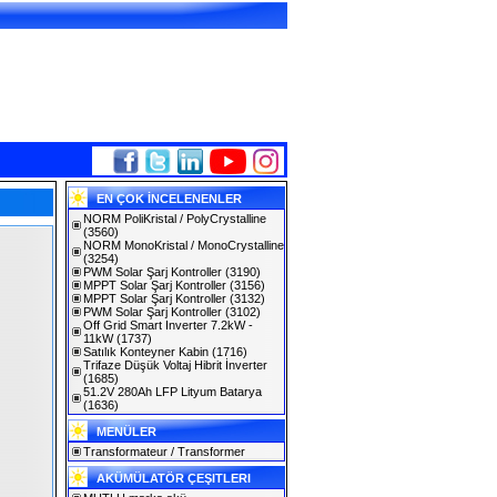
EN ÇOK İNCELENENLER
NORM PoliKristal / PolyCrystalline
(3560)
NORM MonoKristal / MonoCrystalline
(3254)
PWM Solar Şarj Kontroller
(3190)
MPPT Solar Şarj Kontroller
(3156)
MPPT Solar Şarj Kontroller
(3132)
PWM Solar Şarj Kontroller
(3102)
Off Grid Smart Inverter 7.2kW -
11kW
(1737)
Satılık Konteyner Kabin
(1716)
Trifaze Düşük Voltaj Hibrit İnverter
(1685)
51.2V 280Ah LFP Lityum Batarya
(1636)
MENÜLER
Transformateur / Transformer
AKÜMÜLATÖR ÇEŞITLERI