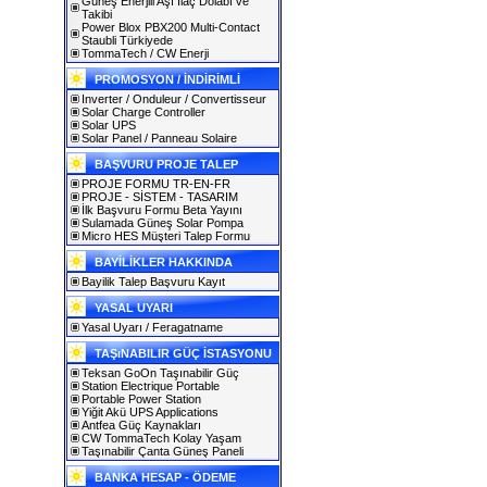
Güneş Enerjili Aşı İlaç Dolabı ve
Takibi
Power Blox PBX200 Multi-Contact
Staubli Türkiyede
TommaTech / CW Enerji
PROMOSYON / İNDİRİMLİ
Inverter / Onduleur / Convertisseur
Solar Charge Controller
Solar UPS
Solar Panel / Panneau Solaire
BAŞVURU PROJE TALEP
PROJE FORMU TR-EN-FR
PROJE - SİSTEM - TASARIM
İlk Başvuru Formu Beta Yayını
Sulamada Güneş Solar Pompa
Micro HES Müşteri Talep Formu
BAYİLİKLER HAKKINDA
Bayilik Talep Başvuru Kayıt
YASAL UYARI
Yasal Uyarı / Feragatname
TAŞıNABILIR GÜÇ İSTASYONU
Teksan GoOn Taşınabilir Güç
Station Electrique Portable
Portable Power Station
Yiğit Akü UPS Applications
Antfea Güç Kaynakları
CW TommaTech Kolay Yaşam
Taşınabilir Çanta Güneş Paneli
BANKA HESAP - ÖDEME