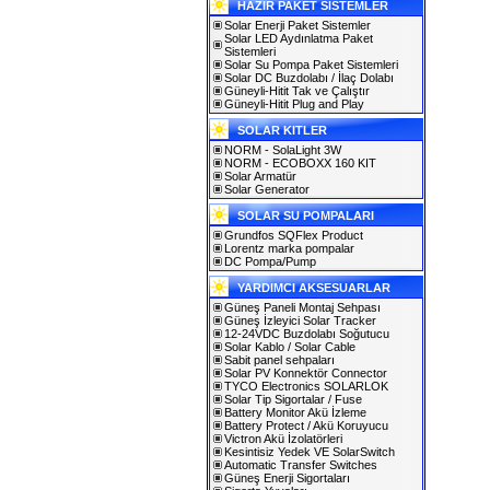
HAZIR PAKET SİSTEMLER
Solar Enerji Paket Sistemler
Solar LED Aydınlatma Paket
Sistemleri
Solar Su Pompa Paket Sistemleri
Solar DC Buzdolabı / İlaç Dolabı
Güneyli-Hitit Tak ve Çalıştır
Güneyli-Hitit Plug and Play
SOLAR KITLER
NORM - SolaLight 3W
NORM - ECOBOXX 160 KIT
Solar Armatür
Solar Generator
SOLAR SU POMPALARI
Grundfos SQFlex Product
Lorentz marka pompalar
DC Pompa/Pump
YARDIMCI AKSESUARLAR
Güneş Paneli Montaj Sehpası
Güneş İzleyici Solar Tracker
12-24VDC Buzdolabı Soğutucu
Solar Kablo / Solar Cable
Sabit panel sehpaları
Solar PV Konnektör Connector
TYCO Electronics SOLARLOK
Solar Tip Sigortalar / Fuse
Battery Monitor Akü İzleme
Battery Protect / Akü Koruyucu
Victron Akü İzolatörleri
Kesintisiz Yedek VE SolarSwitch
Automatic Transfer Switches
Güneş Enerji Sigortaları