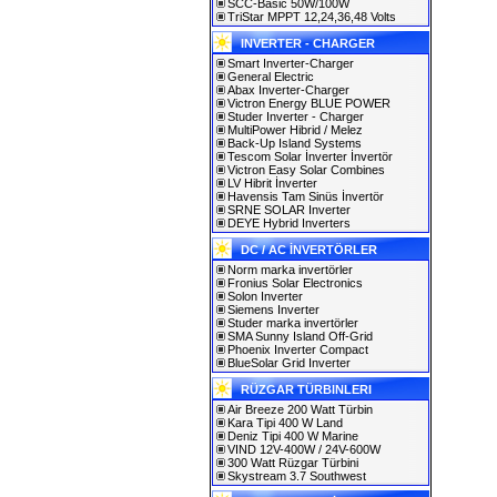
SCC-Basic 50W/100W
TriStar MPPT 12,24,36,48 Volts
INVERTER - CHARGER
Smart Inverter-Charger
General Electric
Abax Inverter-Charger
Victron Energy BLUE POWER
Studer Inverter - Charger
MultiPower Hibrid / Melez
Back-Up Island Systems
Tescom Solar İnverter İnvertör
Victron Easy Solar Combines
LV Hibrit İnverter
Havensis Tam Sinüs İnvertör
SRNE SOLAR Inverter
DEYE Hybrid Inverters
DC / AC İNVERTÖRLER
Norm marka invertörler
Fronius Solar Electronics
Solon Inverter
Siemens Inverter
Studer marka invertörler
SMA Sunny Island Off-Grid
Phoenix Inverter Compact
BlueSolar Grid Inverter
RÜZGAR TÜRBINLERI
Air Breeze 200 Watt Türbin
Kara Tipi 400 W Land
Deniz Tipi 400 W Marine
VIND 12V-400W / 24V-600W
300 Watt Rüzgar Türbini
Skystream 3.7 Southwest