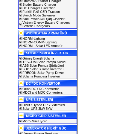
Otomotiv / Starter Charger
Studer Battery Charger
DC Charger / Rectifier
Forklift PzS CER Traction
Switch Mode Sistemler
Blue Power Akü Şarj Cihazları
Victron Energy Battery Chargers
Batterie Chargeurs
AYDıNLATMA ARMATÜRÜ
NORM-Lighting
NORM-COMM-Lighting
NORM - Solar LED Armatür
SOLAR POMPA İNVERTÖR
Güneş Enerjili Sulama
TESCOM Solar Pompa Sürücü
ABB Solar Pompa Sürücüleri
SDD Solar Sulama İnvertörü
FRECON Solar Pump Driver
Sulama Pompası İnverteri
DC / DC KONVERTÖR
Orion DC / DC Konvertör
MDCI and MDC Converters
UPS SISTEMLERI
Hibrit / Hybrid UPS Sistemleri
Solar UPS 3kW 5kW
MICRO-GRID SISTEMLER
Micro-Mini Hydro
JENERATÖR HİBRİT GÜÇ
Victron Energy Products