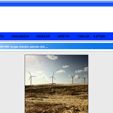
YFA
HAKKIMIZDA
ÜRÜNLER
SEPETİM
LİNKLER
İLETİŞİM
300 MW rüzgar enerjisi yatırımı için ...