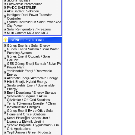
Sigorta Yuvaları
Fotovoltaik Parafadurlar
PV-DC ŞALTERLER
Akü Bağlantı Soketleri
Intelligent Dual Power Transfer
Controller
Hybrid Controller Of Solar Power And
City Power
Solar Refrigerators / Freezers
Multi-Contact MC3 and MC4
GÜNCEL / SEKTÖREL
Güneş Enerjisi / Solar Energy
Güneş Enerjili Sulama / Solar Water
Pumping System
Güneş Enerjili Otopark / Solar
CarPort
GES Güneş Enerji Santralı / Solar PV
Power Plant
Yenilenebilir Enerji / Renewable
Energy
Alternatif Enerji / Alternative Energy
Hibrit Enerji / Hybrid Energy
Sürdürülebilir Enerji / Sustainable
Energy
Enerji Depolama / Energy Storage
Şebekeden Bağımsız Akülü
Çözümler / Off-Grid Solutions
Temiz Tükenmez Enerjiler / Clean
Inexhaustible Energies
Güneş Enerjili Ev ve Ofis / Solar
Home and Office Solutions
Kendi Elektriğini Kendin Üret /
Lisanssız Elektrik Üretimi
Şebeke Bağlantılı Uygulamalar / On-
Grid Applications
Yeşil Ürünler / Green Products