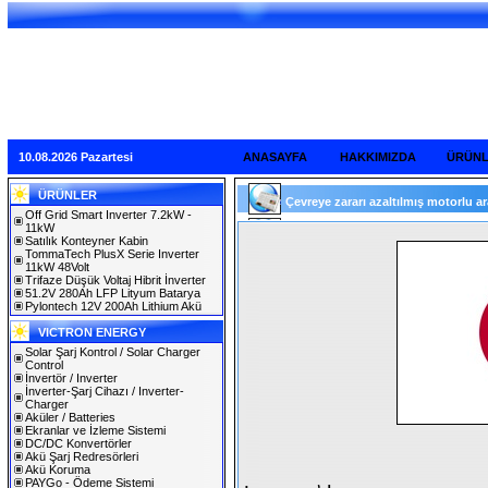
10.08.2026 Pazartesi
ANASAYFA
HAKKIMIZDA
ÜRÜN
ÜRÜNLER
Çevreye zararı azaltılmış motorlu araç
Off Grid Smart Inverter 7.2kW -
11kW
Satılık Konteyner Kabin
TommaTech PlusX Serie Inverter
11kW 48Volt
Trifaze Düşük Voltaj Hibrit İnverter
51.2V 280Ah LFP Lityum Batarya
Pylontech 12V 200Ah Lithium Akü
VICTRON ENERGY
Solar Şarj Kontrol / Solar Charger
Control
İnvertör / Inverter
İnverter-Şarj Cihazı / Inverter-
Charger
Aküler / Batteries
Ekranlar ve İzleme Sistemi
DC/DC Konvertörler
Akü Şarj Redresörleri
Akü Koruma
PAYGo - Ödeme Sistemi