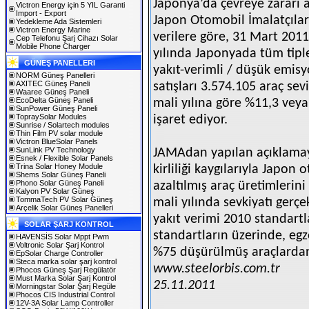
Japonya’da çevreye zararı a
Victron Energy için 5 YIL Garanti
Import - Export
Japon Otomobil İmalatçılar
Yedekleme Ada Sistemleri
Victron Energy Marine
verilere göre, 31 Mart 201
Cep Telefonu Şarj Cihazı Solar
Mobile Phone Charger
yılında Japonyada tüm tipl
GÜNEŞ PANELLERI
yakıt-verimli / düşük emisy
NORM Güneş Panelleri
AXITEC Güneş Paneli
satışları 3.574.105 araç se
Waaree Güneş Paneli
EcoDelta Güneş Paneli
mali yılına göre %11,3 vey
SunPower Güneş Paneli
TopraySolar Modules
işaret ediyor.
Sunrise / Solartech modules
Thin Film PV solar module
Victron BlueSolar Panels
SunLink PV Technology
JAMAdan yapılan açıklamay
Esnek / Flexible Solar Panels
Trina Solar Honey Module
kirliliği kaygılarıyla Japon 
Shems Solar Güneş Paneli
Phono Solar Güneş Paneli
azaltılmış araç üretimlerini
Kalyon PV Solar Güneş
TommaTech PV Solar Güneş
mali yılında sevkiyatı gerçe
Arçelik Solar Güneş Panelleri
yakıt verimi 2010 standartl
SOLAR ŞARJ KONTROL
standartların üzerinde, egz
HAVENSİS Solar Mppt Pwm
Voltronic Solar Şarj Kontrol
%75 düşürülmüş araçlardan
EpSolar Charge Controller
Steca marka solar şarj kontrol
www.steelorbis.com.tr
Phocos Güneş Şarj Regülatör
Must Marka Solar Şarj Kontrol
25.11.2011
Morningstar Solar Şarj Regüle
Phocos CIS Industrial Control
12V-3A Solar Lamp Controller