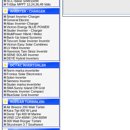
SCC-Basic 50W/100W
TriStar MPPT 12,24,36,48 Volts
INVERTER - CHARGER
Smart Inverter-Charger
General Electric
Abax Inverter-Charger
Victron Energy BLUE POWER
Studer Inverter - Charger
MultiPower Hibrid / Melez
Back-Up Island Systems
Tescom Solar İnverter İnvertör
Victron Easy Solar Combines
LV Hibrit İnverter
Havensis Tam Sinüs İnvertör
SRNE SOLAR Inverter
DEYE Hybrid Inverters
DC / AC İNVERTÖRLER
Norm marka invertörler
Fronius Solar Electronics
Solon Inverter
Siemens Inverter
Studer marka invertörler
SMA Sunny Island Off-Grid
Phoenix Inverter Compact
BlueSolar Grid Inverter
RÜZGAR TÜRBINLERI
Air Breeze 200 Watt Türbin
Kara Tipi 400 W Land
Deniz Tipi 400 W Marine
VIND 12V-400W / 24V-600W
300 Watt Rüzgar Türbini
Skystream 3.7 Southwest