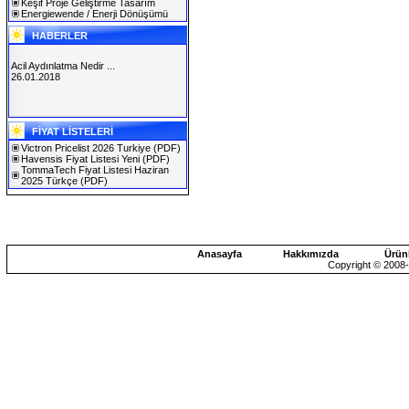
Keşif Proje Geliştirme Tasarım
Energiewende / Enerji Dönüşümü
HABERLER
Acil Aydınlatma Nedir ...
26.01.2018
SOLAREX ISTANBUL 2019
FİYAT LİSTELERİ
30.01.2019
Victron Pricelist 2026 Turkiye
(PDF)
Havensis Fiyat Listesi Yeni
(PDF)
TommaTech Fiyat Listesi Haziran
2025 Türkçe
(PDF)
Anasayfa
Hakkımızda
Ürün
Copyright © 2008-2