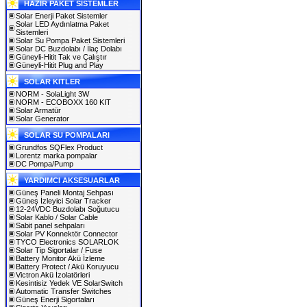
HAZIR PAKET SİSTEMLER
Solar Enerji Paket Sistemler
Solar LED Aydınlatma Paket
Sistemleri
Solar Su Pompa Paket Sistemleri
Solar DC Buzdolabı / İlaç Dolabı
Güneyli-Hitit Tak ve Çalıştır
Güneyli-Hitit Plug and Play
SOLAR KITLER
NORM - SolaLight 3W
NORM - ECOBOXX 160 KIT
Solar Armatür
Solar Generator
SOLAR SU POMPALARI
Grundfos SQFlex Product
Lorentz marka pompalar
DC Pompa/Pump
YARDIMCI AKSESUARLAR
Güneş Paneli Montaj Sehpası
Güneş İzleyici Solar Tracker
12-24VDC Buzdolabı Soğutucu
Solar Kablo / Solar Cable
Sabit panel sehpaları
Solar PV Konnektör Connector
TYCO Electronics SOLARLOK
Solar Tip Sigortalar / Fuse
Battery Monitor Akü İzleme
Battery Protect / Akü Koruyucu
Victron Akü İzolatörleri
Kesintisiz Yedek VE SolarSwitch
Automatic Transfer Switches
Güneş Enerji Sigortaları