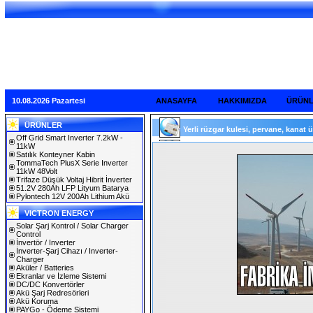
10.08.2026 Pazartesi
ANASAYFA
HAKKIMIZDA
ÜRÜN
ÜRÜNLER
Yerli rüzgar kulesi, pervane, kanat ür
Off Grid Smart Inverter 7.2kW -
11kW
Satılık Konteyner Kabin
TommaTech PlusX Serie Inverter
11kW 48Volt
Trifaze Düşük Voltaj Hibrit İnverter
51.2V 280Ah LFP Lityum Batarya
Pylontech 12V 200Ah Lithium Akü
VICTRON ENERGY
Solar Şarj Kontrol / Solar Charger
Control
İnvertör / Inverter
İnverter-Şarj Cihazı / Inverter-
Charger
Aküler / Batteries
Ekranlar ve İzleme Sistemi
DC/DC Konvertörler
Akü Şarj Redresörleri
Akü Koruma
PAYGo - Ödeme Sistemi