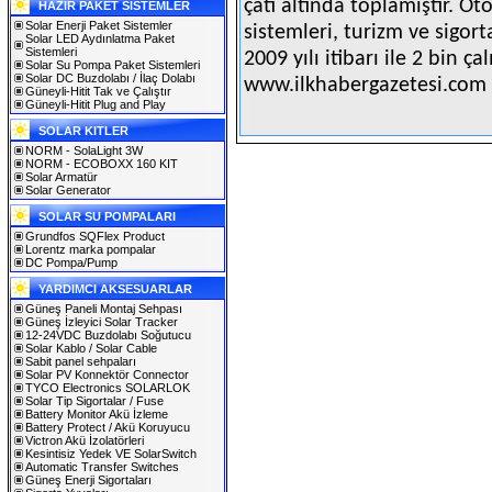
çatı altında toplamıştır. Ot
HAZIR PAKET SİSTEMLER
Solar Enerji Paket Sistemler
sistemleri, turizm ve sigor
Solar LED Aydınlatma Paket
Sistemleri
2009 yılı itibarı ile 2 bin ça
Solar Su Pompa Paket Sistemleri
Solar DC Buzdolabı / İlaç Dolabı
www.ilkhabergazetesi.com 
Güneyli-Hitit Tak ve Çalıştır
Güneyli-Hitit Plug and Play
SOLAR KITLER
NORM - SolaLight 3W
NORM - ECOBOXX 160 KIT
Solar Armatür
Solar Generator
SOLAR SU POMPALARI
Grundfos SQFlex Product
Lorentz marka pompalar
DC Pompa/Pump
YARDIMCI AKSESUARLAR
Güneş Paneli Montaj Sehpası
Güneş İzleyici Solar Tracker
12-24VDC Buzdolabı Soğutucu
Solar Kablo / Solar Cable
Sabit panel sehpaları
Solar PV Konnektör Connector
TYCO Electronics SOLARLOK
Solar Tip Sigortalar / Fuse
Battery Monitor Akü İzleme
Battery Protect / Akü Koruyucu
Victron Akü İzolatörleri
Kesintisiz Yedek VE SolarSwitch
Automatic Transfer Switches
Güneş Enerji Sigortaları