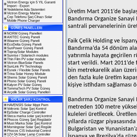
Victron Energy için 5 YIL Garanti
Import - Export
Yedekleme Ada Sistemleri
Üretim Mart 2011’de başla
Victron Energy Marine
Cep Telefonu Şarj Cihazı Solar
Bandırma Organize Sanayi B
Mobile Phone Charger
santrali pervanelerinin üreti
GÜNEŞ PANELLERI
NORM Güneş Panelleri
AXITEC Güneş Paneli
Faik Çelik Holding ve İspan
Waaree Güneş Paneli
EcoDelta Güneş Paneli
Bandırma’da 54 dönüm alan
SunPower Güneş Paneli
TopraySolar Modules
yatırımla hayata geçirilen r
Sunrise / Solartech modules
Thin Film PV solar module
start verildi. Mart 2011’de 
Victron BlueSolar Panels
SunLink PV Technology
bin metrekarelik alan üzeri
Esnek / Flexible Solar Panels
Trina Solar Honey Module
den fazla kule üretim kapas
Shems Solar Güneş Paneli
Phono Solar Güneş Paneli
kişiye istihdam sağlaması 
Kalyon PV Solar Güneş
TommaTech PV Solar Güneş
Arçelik Solar Güneş Panelleri
Bandırma Organize Sanayi 
SOLAR ŞARJ KONTROL
HAVENSİS Solar Mppt Pwm
metreden 100 metre yüksek
Voltronic Solar Şarj Kontrol
EpSolar Charge Controller
kuleleri üretilecek. Üretile
Steca marka solar şarj kontrol
Phocos Güneş Şarj Regülatör
yıllarda rüzgar piyasasınd
Must Marka Solar Şarj Kontrol
Morningstar Solar Şarj Regüle
Bulgaristan ve Yunanistan’a
Phocos CIS Industrial Control
12V-3A Solar Lamp Controller
İspanya ve Brezilya’da rüzg