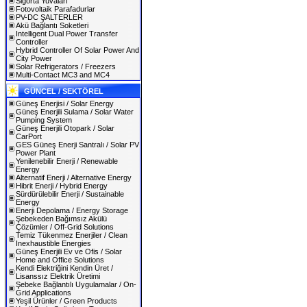
Sigorta Yuvaları
Fotovoltaik Parafadurlar
PV-DC ŞALTERLER
Akü Bağlantı Soketleri
Intelligent Dual Power Transfer
Controller
Hybrid Controller Of Solar Power And
City Power
Solar Refrigerators / Freezers
Multi-Contact MC3 and MC4
GÜNCEL / SEKTÖREL
Güneş Enerjisi / Solar Energy
Güneş Enerjili Sulama / Solar Water
Pumping System
Güneş Enerjili Otopark / Solar
CarPort
GES Güneş Enerji Santralı / Solar PV
Power Plant
Yenilenebilir Enerji / Renewable
Energy
Alternatif Enerji / Alternative Energy
Hibrit Enerji / Hybrid Energy
Sürdürülebilir Enerji / Sustainable
Energy
Enerji Depolama / Energy Storage
Şebekeden Bağımsız Akülü
Çözümler / Off-Grid Solutions
Temiz Tükenmez Enerjiler / Clean
Inexhaustible Energies
Güneş Enerjili Ev ve Ofis / Solar
Home and Office Solutions
Kendi Elektriğini Kendin Üret /
Lisanssız Elektrik Üretimi
Şebeke Bağlantılı Uygulamalar / On-
Grid Applications
Yeşil Ürünler / Green Products