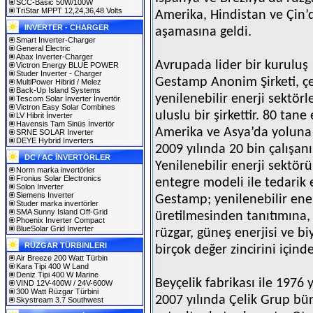
SCC-Basic 50W/100W
TriStar MPPT 12,24,36,48 Volts
Amerika, Hindistan ve Çin’
INVERTER - CHARGER
aşamasına geldi.
Smart Inverter-Charger
General Electric
Abax Inverter-Charger
Avrupada lider bir kuruluş
Victron Energy BLUE POWER
Studer Inverter - Charger
Gestamp Anonim Şirketi, çe
MultiPower Hibrid / Melez
Back-Up Island Systems
yenilenebilir enerji sektö
Tescom Solar İnverter İnvertör
Victron Easy Solar Combines
uluslu bir şirkettir. 80 tane
LV Hibrit İnverter
Havensis Tam Sinüs İnvertör
Amerika ve Asya’da yoluna
SRNE SOLAR Inverter
DEYE Hybrid Inverters
2009 yılında 20 bin çalışanı
DC / AC İNVERTÖRLER
Yenilenebilir enerji sektör
Norm marka invertörler
Fronius Solar Electronics
entegre modeli ile tedarik 
Solon Inverter
Siemens Inverter
Gestamp; yenilenebilir ener
Studer marka invertörler
SMA Sunny Island Off-Grid
üretilmesinden tanıtımına,
Phoenix Inverter Compact
BlueSolar Grid Inverter
rüzgar, güneş enerjisi ve b
RÜZGAR TÜRBINLERI
birçok değer zincirini için
Air Breeze 200 Watt Türbin
Kara Tipi 400 W Land
Deniz Tipi 400 W Marine
Beyçelik fabrikası ile 1976 
VIND 12V-400W / 24V-600W
300 Watt Rüzgar Türbini
2007 yılında Çelik Grup bü
Skystream 3.7 Southwest