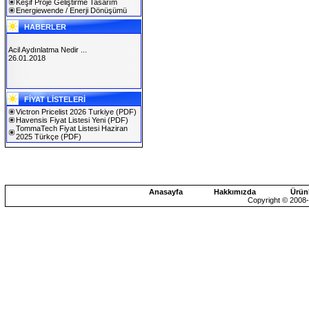
Keşif Proje Geliştirme Tasarım
Energiewende / Enerji Dönüşümü
HABERLER
Acil Aydınlatma Nedir ...
26.01.2018
SOLAREX ISTANBUL 2019
FİYAT LİSTELERİ
30.01.2019
Victron Pricelist 2026 Turkiye
(PDF)
Havensis Fiyat Listesi Yeni
(PDF)
TommaTech Fiyat Listesi Haziran
2025 Türkçe
(PDF)
Anasayfa
Hakkımızda
Ürün
Copyright © 2008-2