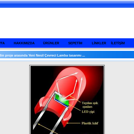
YFA
HAKKIMIZDA
ÜRÜNLER
SEPETİM
LİNKLER
İLETİŞİM
Bin proje arasında Yeni Nesil Çevreci Lamba tasarımı ...