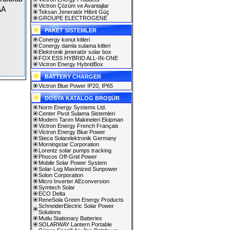
Victron Çözüm ve Avantajlar
AA
Teksan Jeneratör Hibrit Güç
GROUPE ELECTROGENE
PAKET SISTEMLER
Conergy konut kitleri
Conergy damla sulama kitleri
Elektronik jeneratör solar box
FOX ESS HYBRID ALL-IN-ONE
Victron Energy HybridBox
BATTERY CHARGER
Victron Blue Power IP20, IP65
DOSYA KATALOG BROŞÜR
Norm Energy Systems Ltd.
Center Pivot Sulama Sistemleri
Modern Tarım Makineleri Ekipman
Victron Energy French Français
Victron Energy Blue Power
Steca Solarelektronik Germany
Morningstar Corporation
Lorentz solar pumps tracking
Phocos Off-Grid Power
Mobile Solar Power System
Solar-Log Maximized Sunpower
Solon Corporation
Micro Inverter AEconversion
Symtech Solar
ECO Delta
ReneSola Green Energy Products
SchneiderElectric Solar Power
Solutions
Mutlu Stationary Batteries
SOLARWAY Lantern Portable