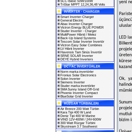
SCC-Basic 50W/100W
yeni ne
TriStar MPPT 12,24,36,48 Volts
INVERTER - CHARGER
Parist
Smart Inverter-Charger
üçüncü
General Electric
Abax Inverter-Charger
ulusla
Victron Energy BLUE POWER
Studer Inverter - Charger
MultiPower Hibrid / Melez
LED la
Back-Up Island Systems
Tescom Solar İnverter İnvertör
Bilken
Victron Easy Solar Combines
LV Hibrit İnverter
projel
Havensis Tam Sinüs İnvertör
üreten
SRNE SOLAR Inverter
DEYE Hybrid Inverters
küres
DC / AC İNVERTÖRLER
kazandı
Norm marka invertörler
Fronius Solar Electronics
Ok, ya
Solon Inverter
Siemens Inverter
halind
Studer marka invertörler
SMA Sunny Island Off-Grid
mümkü
Phoenix Inverter Compact
BlueSolar Grid Inverter
Sunuml
RÜZGAR TÜRBINLERI
projel
Air Breeze 200 Watt Türbin
Kara Tipi 400 W Land
mutlul
Deniz Tipi 400 W Marine
VIND 12V-400W / 24V-600W
bizim i
300 Watt Rüzgar Türbini
Skystream 3.7 Southwest
Üniver