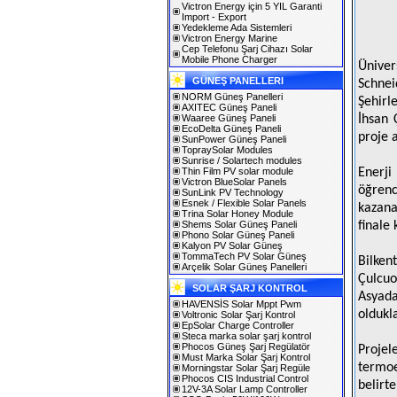
Victron Energy için 5 YIL Garanti
Import - Export
Yedekleme Ada Sistemleri
Victron Energy Marine
Cep Telefonu Şarj Cihazı Solar
Mobile Phone Charger
Üniver
GÜNEŞ PANELLERI
Schnei
NORM Güneş Panelleri
Şehirl
AXITEC Güneş Paneli
Waaree Güneş Paneli
İhsan 
EcoDelta Güneş Paneli
proje 
SunPower Güneş Paneli
TopraySolar Modules
Sunrise / Solartech modules
Thin Film PV solar module
Enerji
Victron BlueSolar Panels
öğrenc
SunLink PV Technology
Esnek / Flexible Solar Panels
kazana
Trina Solar Honey Module
Shems Solar Güneş Paneli
finale
Phono Solar Güneş Paneli
Kalyon PV Solar Güneş
TommaTech PV Solar Güneş
Bilken
Arçelik Solar Güneş Panelleri
Çulcuo
SOLAR ŞARJ KONTROL
Asyada
HAVENSİS Solar Mppt Pwm
oldukla
Voltronic Solar Şarj Kontrol
EpSolar Charge Controller
Steca marka solar şarj kontrol
Phocos Güneş Şarj Regülatör
Projel
Must Marka Solar Şarj Kontrol
termoe
Morningstar Solar Şarj Regüle
Phocos CIS Industrial Control
belirt
12V-3A Solar Lamp Controller