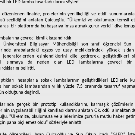
sil bir LED lamba tasarladıklarını söyledi.
e düzenlenen finalde, projelerinin yenilikçiliği ve etkili sunumlarıyl
sü seçildiğini anlatan Çulcuoğlu, “Ülkemizi ve okulumuzu temsil et
rarası bir platformda bu başarıya imza atmak gurur verici" diye konuş
mbalarına çevreci kimlik kazandırdık
t Üniversitesi Bilgisayar Mühendisliği son sınıf öğrencisi Su
erinde arabalardaki egzos ve uzay mekiklerindeki yüksek ısıdan
 jeneratörlerden esinlendiklerini dile getirerek, geliştirdikleri s
el ısınmaya da neden olan LED lambalarına çevreci bir 
rdıklarını belirtti.
ptıkları hesaplarla sokak lambalarının geliştirdikleri LEDlerle ku
e her sokak lambasından yıllık yüzde 7,5 oranında tasarruf yapm
n olduğuna değindi.
arında gerçek bir prototip kullandıklarını, karmaşık çözümlerin
erinin uygulanabilirliğini kanıtladıklarını anlatan Ok, ödül almaktan 
uğu, “Ülkemize, okulumuza ve ailelerimize gururla mutlu haber get
çin paha biçilemez oldu” sözleriyle anlattı.
site öğrencileri İhsan Çulcuoğlu ve Sun Okun icadı “GLED” İst