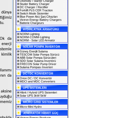
Otomotiv / Starter Charger
Studer Battery Charger
DC Charger / Rectifier
Forklift PzS CER Traction
a dünya
Switch Mode Sistemler
Blue Power Akü Şarj Cihazları
tiğimiz
Victron Energy Battery Chargers
tu.
Batterie Chargeurs
AYDıNLATMA ARMATÜRÜ
NORM-Lighting
NORM-COMM-Lighting
n Ok da
NORM - Solar LED Armatür
 enerji
SOLAR POMPA İNVERTÖR
istemle
Güneş Enerjili Sulama
kimlik
TESCOM Solar Pompa Sürücü
ABB Solar Pompa Sürücüleri
SDD Solar Sulama İnvertörü
FRECON Solar Pump Driver
Sulama Pompası İnverteri
llanımı
DC / DC KONVERTÖR
anın da
Orion DC / DC Konvertör
MDCI and MDC Converters
UPS SISTEMLERI
 aksine
Hibrit / Hybrid UPS Sistemleri
Solar UPS 3kW 5kW
duyduğu
irmemiz
MICRO-GRID SISTEMLER
Micro-Mini Hydro
JENERATÖR HİBRİT GÜÇ
anbulda
Victron Energy Products