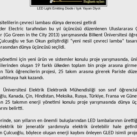
LED Light Emitting Diode / Işık Yayan Diyot
sitelilerin çevreci lambası dünya derecesi getirdi
der Electric tarafından bu yıl üçüncüsü düzenlenen Uluslararası 
er (Go Green in the City 2013) yarışmasında Bilkent Üniversitesi öğre
Çulcuoğlu ve Sun Okun geliştirdiği “yeni nesil çevreci lamba” tasar
arasından dünya üçüncüsü seçildi.
 yönetimi için yeni ürün ve sistemler konulu proje yarışmasında, üni
ilerinden oluşan 19 farklı ülkeden toplam bin proje arasına girm
n Türk öğrencilerin projesi, 25 takım arasına girerek Pariste düz
 katılmaya hak kazandı.
t Üniversitesi Elektrik Elektronik Mühendisliği son sınıf öğrencis
ğlu, Kanada, Çin, Hindistan, Meksika, Rusya, Türkiye, Fransa ve Gün
n 25 takımın enerji yönetimi konulu proje yarışmasında dünya ü
rını belirtti.
erinde, son yılların en önemli buluşlarından LED lambalarının ürettiği
lektrik bir jeneratör yardımıyla elektrik üretebilir hale getirdi
en Çulcuoğlu, böylece oluşan enerji kaybını önleyen GLED isimli proje