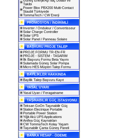
Güneş Enerjili Aşı İlaç Dolabı ve
Takibi
Power Blox PBX200 Multi-Contact
Staubli Türkiyede
TommaTech / CW Enerji
PROMOSYON / İNDİRİMLİ
Inverter / Onduleur / Convertisseur
Solar Charge Controller
Solar UPS
Solar Panel / Panneau Solaire
BAŞVURU PROJE TALEP
PROJE FORMU TR-EN-FR
PROJE - SİSTEM - TASARIM
İlk Başvuru Formu Beta Yayını
Sulamada Güneş Solar Pompa
Micro HES Müşteri Talep Formu
BAYİLİKLER HAKKINDA
Bayilik Talep Başvuru Kayıt
YASAL UYARI
Yasal Uyarı / Feragatname
TAŞıNABILIR GÜÇ İSTASYONU
Teksan GoOn Taşınabilir Güç
Station Electrique Portable
Portable Power Station
Yiğit Akü UPS Applications
Antfea Güç Kaynakları
CW TommaTech Kolay Yaşam
Taşınabilir Çanta Güneş Paneli
BANKA HESAP - ÖDEME