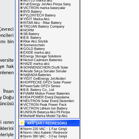
MUTLU marka akü
Full Energy Jel Akü Perpa Satış
VICTRON marka bataryalar
BYD Battery
PYLONTECH Battery
YİĞİT Marka Akü
RITAR Akü - Ritar Battery
TROJAN Battery Company
Çevreci
NORM
SB Battery
ncileri
B.B. Battery
ımı bin
Ritar Akü Sözlük
Sonnenschein
GOLD Battery
EXIDE marka akü
Energy Storage Solutions
versite
Nickel-Cadmium Batteries
HAZE marka akü
eye hak
SONNENSCHEIN Dryfit Solar
Aküde Sıkça Sorulan Sorular
enlenen
NARADA Batteries
YİĞİT GelEnergy Jel Aküleri
HOPPECKE OPZV Solar Power
PowerSafe OPZV Series
B.B. Battery Co., Ltd
i İhsan
FIAMM Motive Power Batteries
ey Doğu
HDA POWER Enerji Depolama
NEUTRON Solar Enerji Sistemleri
çüncüsü
VICTRON Peak Power Pack
VICTRON Lithium Ion Battery
UNİSUN Batarya Akü Pil Perpa
Muhtelif Marka Model Tip Akü
 ısının
AKÜ ŞARJ REDRESÖRÜ
klerini
Norm 220 VAC - 1 Faz Girişli
Norm / Akü Kabinli / Redresör
leriyle
Norm 380 VAC - 3 Faz Girişli