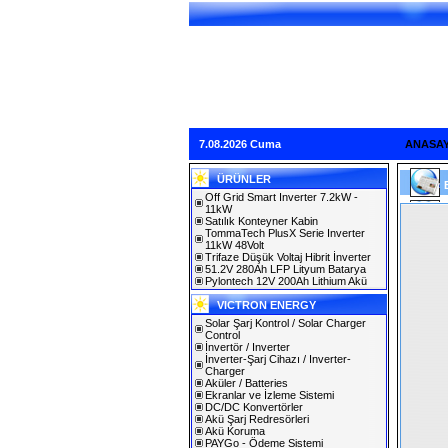
7.08.2026 Cuma
ANASA
ÜRÜNLER
Off Grid Smart Inverter 7.2kW -
11kW
Satılık Konteyner Kabin
TommaTech PlusX Serie Inverter
11kW 48Volt
Trifaze Düşük Voltaj Hibrit İnverter
51.2V 280Ah LFP Lityum Batarya
Pylontech 12V 200Ah Lithium Akü
VICTRON ENERGY
Solar Şarj Kontrol / Solar Charger
Control
İnvertör / Inverter
İnverter-Şarj Cihazı / Inverter-
Charger
Aküler / Batteries
Ekranlar ve İzleme Sistemi
DC/DC Konvertörler
Akü Şarj Redresörleri
Akü Koruma
PAYGo - Ödeme Sistemi