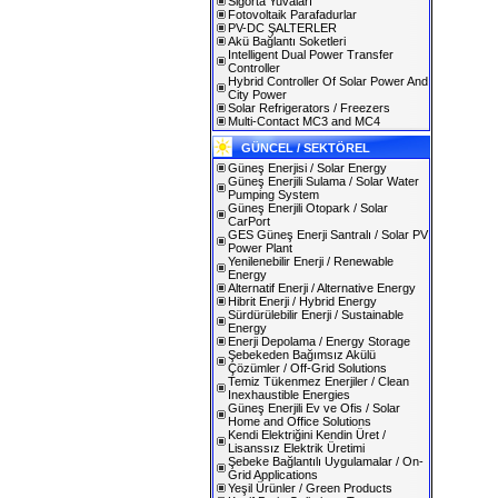
Sigorta Yuvaları
Fotovoltaik Parafadurlar
PV-DC ŞALTERLER
Akü Bağlantı Soketleri
Intelligent Dual Power Transfer
Controller
Hybrid Controller Of Solar Power And
City Power
Solar Refrigerators / Freezers
Multi-Contact MC3 and MC4
GÜNCEL / SEKTÖREL
Güneş Enerjisi / Solar Energy
Güneş Enerjili Sulama / Solar Water
Pumping System
Güneş Enerjili Otopark / Solar
CarPort
GES Güneş Enerji Santralı / Solar PV
Power Plant
Yenilenebilir Enerji / Renewable
Energy
Alternatif Enerji / Alternative Energy
Hibrit Enerji / Hybrid Energy
Sürdürülebilir Enerji / Sustainable
Energy
Enerji Depolama / Energy Storage
Şebekeden Bağımsız Akülü
Çözümler / Off-Grid Solutions
Temiz Tükenmez Enerjiler / Clean
Inexhaustible Energies
Güneş Enerjili Ev ve Ofis / Solar
Home and Office Solutions
Kendi Elektriğini Kendin Üret /
Lisanssız Elektrik Üretimi
Şebeke Bağlantılı Uygulamalar / On-
Grid Applications
Yeşil Ürünler / Green Products