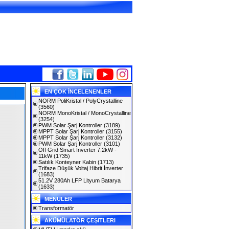
EN ÇOK İNCELENENLER
NORM PoliKristal / PolyCrystalline
(3560)
NORM MonoKristal / MonoCrystalline
(3254)
PWM Solar Şarj Kontroller
(3189)
MPPT Solar Şarj Kontroller
(3155)
MPPT Solar Şarj Kontroller
(3132)
PWM Solar Şarj Kontroller
(3101)
Off Grid Smart Inverter 7.2kW -
11kW
(1735)
Satılık Konteyner Kabin
(1713)
Trifaze Düşük Voltaj Hibrit İnverter
(1683)
51.2V 280Ah LFP Lityum Batarya
(1633)
MENÜLER
Transformatör
AKÜMÜLATÖR ÇEŞITLERI