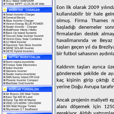
SCC-Basic 50W/100W
TriStar MPPT 12,24,36,48 Volts
Eon ilk olarak 2009 yılın
INVERTER - CHARGER
kullanılabilir bir hale gel
Smart Inverter-Charger
General Electric
olmuş. Firma Thames ne
Abax Inverter-Charger
Victron Energy BLUE POWER
başladığı denemeler son
Studer Inverter - Charger
MultiPower Hibrid / Melez
Back-Up Island Systems
firmalardan destek almay
Tescom Solar İnverter İnvertör
Victron Easy Solar Combines
havalimanında ve Beyaz 
LV Hibrit İnverter
Havensis Tam Sinüs İnvertör
taşları geçen yıl da Brezi
SRNE SOLAR Inverter
DEYE Hybrid Inverters
bir futbol sahasının aydınl
DC / AC İNVERTÖRLER
Norm marka invertörler
Fronius Solar Electronics
Kaldırım taşları ayrıca üz
Solon Inverter
Siemens Inverter
gönderecek şekilde de ay
Studer marka invertörler
SMA Sunny Island Off-Grid
kaç kişinin girip çıktığı 
Phoenix Inverter Compact
BlueSolar Grid Inverter
yerine Doğu Avrupa tarafın
RÜZGAR TÜRBINLERI
Air Breeze 200 Watt Türbin
Kara Tipi 400 W Land
Ancak projenin maliyeti ep
Deniz Tipi 400 W Marine
VIND 12V-400W / 24V-600W
alanı döşemek için 125
300 Watt Rüzgar Türbini
Skystream 3.7 Southwest
gerekiyor. Aldığı yatırıml