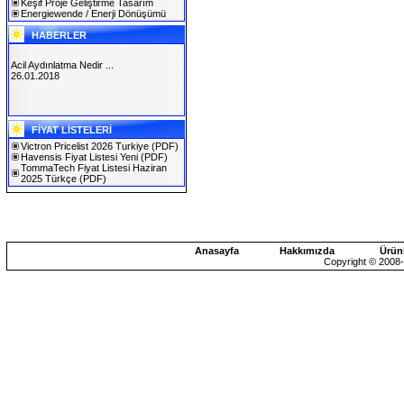
Keşif Proje Geliştirme Tasarım
Energiewende / Enerji Dönüşümü
HABERLER
Acil Aydınlatma Nedir ...
26.01.2018
SOLAREX ISTANBUL 2019
FİYAT LİSTELERİ
30.01.2019
Victron Pricelist 2026 Turkiye
(PDF)
Havensis Fiyat Listesi Yeni
(PDF)
TommaTech Fiyat Listesi Haziran
2025 Türkçe
(PDF)
Anasayfa
Hakkımızda
Ürün
Copyright © 2008-2