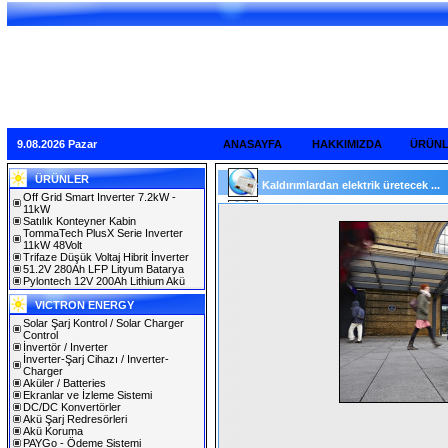
9.08.2026 Pazar
ANASAYFA
HAKKIMIZDA
ÜRÜN
ÜRÜNLER
Kaldırımlardan elektrik üretecek ...
Off Grid Smart Inverter 7.2kW -
11kW
Satılık Konteyner Kabin
TommaTech PlusX Serie Inverter
11kW 48Volt
Trifaze Düşük Voltaj Hibrit İnverter
51.2V 280Ah LFP Lityum Batarya
Pylontech 12V 200Ah Lithium Akü
VICTRON ENERGY
Solar Şarj Kontrol / Solar Charger
Control
İnvertör / Inverter
İnverter-Şarj Cihazı / Inverter-
Charger
Aküler / Batteries
Ekranlar ve İzleme Sistemi
DC/DC Konvertörler
Akü Şarj Redresörleri
Akü Koruma
PAYGo - Ödeme Sistemi