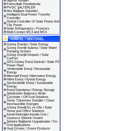
Sigorta Yuvaları
Fotovoltaik Parafadurlar
PV-DC ŞALTERLER
Akü Bağlantı Soketleri
Intelligent Dual Power Transfer
Controller
Hybrid Controller Of Solar Power And
City Power
Solar Refrigerators / Freezers
Multi-Contact MC3 and MC4
GÜNCEL / SEKTÖREL
Güneş Enerjisi / Solar Energy
Güneş Enerjili Sulama / Solar Water
Pumping System
Güneş Enerjili Otopark / Solar
CarPort
GES Güneş Enerji Santralı / Solar PV
Power Plant
Yenilenebilir Enerji / Renewable
Energy
Alternatif Enerji / Alternative Energy
Hibrit Enerji / Hybrid Energy
Sürdürülebilir Enerji / Sustainable
Energy
Enerji Depolama / Energy Storage
Şebekeden Bağımsız Akülü
Çözümler / Off-Grid Solutions
Temiz Tükenmez Enerjiler / Clean
Inexhaustible Energies
Güneş Enerjili Ev ve Ofis / Solar
Home and Office Solutions
Kendi Elektriğini Kendin Üret /
Lisanssız Elektrik Üretimi
Şebeke Bağlantılı Uygulamalar / On-
Grid Applications
Yeşil Ürünler / Green Products