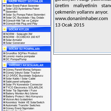
HAZIR PAKET SİSTEMLER
üretim maliyetinin stan
Solar Enerji Paket Sistemler
Solar LED Aydınlatma Paket
çekmenin yollarını arıyor.
Sistemleri
Solar Su Pompa Paket Sistemleri
Solar DC Buzdolabı / İlaç Dolabı
www.donanimhaber.com
Güneyli-Hitit Tak ve Çalıştır
Güneyli-Hitit Plug and Play
13 Ocak 2015
SOLAR KITLER
NORM - SolaLight 3W
NORM - ECOBOXX 160 KIT
Solar Armatür
Solar Generator
SOLAR SU POMPALARI
Grundfos SQFlex Product
Lorentz marka pompalar
DC Pompa/Pump
YARDIMCI AKSESUARLAR
Güneş Paneli Montaj Sehpası
Güneş İzleyici Solar Tracker
12-24VDC Buzdolabı Soğutucu
Solar Kablo / Solar Cable
Sabit panel sehpaları
Solar PV Konnektör Connector
TYCO Electronics SOLARLOK
Solar Tip Sigortalar / Fuse
Battery Monitor Akü İzleme
Battery Protect / Akü Koruyucu
Victron Akü İzolatörleri
Kesintisiz Yedek VE SolarSwitch
Automatic Transfer Switches
Güneş Enerji Sigortaları