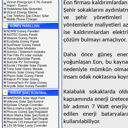
Eon firması kaldırımlardan
Victron Energy için 5 YIL Garanti
Import - Export
Yedekleme Ada Sistemleri
Şehir sokaklarını aydınlatm
Victron Energy Marine
Cep Telefonu Şarj Cihazı Solar
ve şehir yönetimleri 
Mobile Phone Charger
yöntemlerle maliyetleri az
GÜNEŞ PANELLERI
NORM Güneş Panelleri
ise kaldırımlardan elekt
AXITEC Güneş Paneli
Waaree Güneş Paneli
çözüm bulmayı amaçlıyor.
EcoDelta Güneş Paneli
SunPower Güneş Paneli
TopraySolar Modules
Sunrise / Solartech modules
Daha önce güneş enerji
Thin Film PV solar module
Victron BlueSolar Panels
yoğunlaşan Eon, bu kaynak
SunLink PV Technology
Esnek / Flexible Solar Panels
nedeniyle mümkün olmadı
Trina Solar Honey Module
Shems Solar Güneş Paneli
Phono Solar Güneş Paneli
insanı odak noktasına koy
Kalyon PV Solar Güneş
TommaTech PV Solar Güneş
Arçelik Solar Güneş Panelleri
Kalabalık sokaklarda old
SOLAR ŞARJ KONTROL
HAVENSİS Solar Mppt Pwm
kapsamında enerji üretecek
Voltronic Solar Şarj Kontrol
EpSolar Charge Controller
bir adımın 7 Watt enerjiy
Steca marka solar şarj kontrol
Phocos Güneş Şarj Regülatör
edilen enerji bataryala
Must Marka Solar Şarj Kontrol
Morningstar Solar Şarj Regüle
kullanılabiliyor.
Phocos CIS Industrial Control
12V-3A Solar Lamp Controller