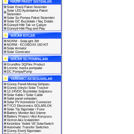
HAZIR PAKET SİSTEMLER
Solar Enerji Paket Sistemler
Solar LED Aydınlatma Paket
Sistemleri
Solar Su Pompa Paket Sistemleri
Solar DC Buzdolabı / İlaç Dolabı
Güneyli-Hitit Tak ve Çalıştır
Güneyli-Hitit Plug and Play
SOLAR KITLER
NORM - SolaLight 3W
NORM - ECOBOXX 160 KIT
Solar Armatür
Solar Generator
SOLAR SU POMPALARI
Grundfos SQFlex Product
Lorentz marka pompalar
DC Pompa/Pump
YARDIMCI AKSESUARLAR
Güneş Paneli Montaj Sehpası
Güneş İzleyici Solar Tracker
12-24VDC Buzdolabı Soğutucu
Solar Kablo / Solar Cable
Sabit panel sehpaları
Solar PV Konnektör Connector
TYCO Electronics SOLARLOK
Solar Tip Sigortalar / Fuse
Battery Monitor Akü İzleme
Battery Protect / Akü Koruyucu
Victron Akü İzolatörleri
Kesintisiz Yedek VE SolarSwitch
Automatic Transfer Switches
Güneş Enerji Sigortaları