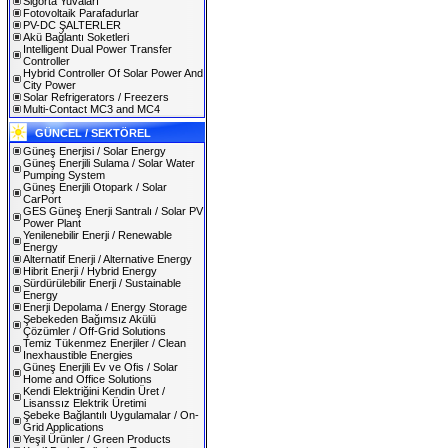
Sigorta Yuvaları
Fotovoltaik Parafadurlar
PV-DC ŞALTERLER
Akü Bağlantı Soketleri
Intelligent Dual Power Transfer
Controller
Hybrid Controller Of Solar Power And
City Power
Solar Refrigerators / Freezers
Multi-Contact MC3 and MC4
GÜNCEL / SEKTÖREL
Güneş Enerjisi / Solar Energy
Güneş Enerjili Sulama / Solar Water
Pumping System
Güneş Enerjili Otopark / Solar
CarPort
GES Güneş Enerji Santralı / Solar PV
Power Plant
Yenilenebilir Enerji / Renewable
Energy
Alternatif Enerji / Alternative Energy
Hibrit Enerji / Hybrid Energy
Sürdürülebilir Enerji / Sustainable
Energy
Enerji Depolama / Energy Storage
Şebekeden Bağımsız Akülü
Çözümler / Off-Grid Solutions
Temiz Tükenmez Enerjiler / Clean
Inexhaustible Energies
Güneş Enerjili Ev ve Ofis / Solar
Home and Office Solutions
Kendi Elektriğini Kendin Üret /
Lisanssız Elektrik Üretimi
Şebeke Bağlantılı Uygulamalar / On-
Grid Applications
Yeşil Ürünler / Green Products