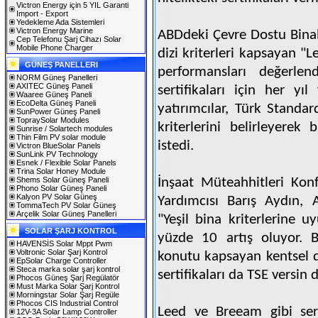
Victron Energy için 5 YIL Garanti
Import - Export
Yedekleme Ada Sistemleri
Victron Energy Marine
ABDdeki Çevre Dostu Binala
Cep Telefonu Şarj Cihazı Solar
Mobile Phone Charger
dizi kriterleri kapsayan "L
GÜNEŞ PANELLERI
performansları değerlen
NORM Güneş Panelleri
AXITEC Güneş Paneli
sertifikaları için her yı
Waaree Güneş Paneli
EcoDelta Güneş Paneli
yatırımcılar, Türk Standar
SunPower Güneş Paneli
TopraySolar Modules
kriterlerini belirleyerek 
Sunrise / Solartech modules
Thin Film PV solar module
istedi.
Victron BlueSolar Panels
SunLink PV Technology
Esnek / Flexible Solar Panels
Trina Solar Honey Module
Shems Solar Güneş Paneli
İnşaat Müteahhitleri Ko
Phono Solar Güneş Paneli
Kalyon PV Solar Güneş
Yardımcısı Barış Aydın, 
TommaTech PV Solar Güneş
Arçelik Solar Güneş Panelleri
"Yeşil bina kriterlerine 
SOLAR ŞARJ KONTROL
yüzde 10 artış oluyor. 
HAVENSİS Solar Mppt Pwm
Voltronic Solar Şarj Kontrol
konutu kapsayan kentsel dö
EpSolar Charge Controller
Steca marka solar şarj kontrol
sertifikaları da TSE versin 
Phocos Güneş Şarj Regülatör
Must Marka Solar Şarj Kontrol
Morningstar Solar Şarj Regüle
Phocos CIS Industrial Control
Leed ve Breeam gibi sert
12V-3A Solar Lamp Controller