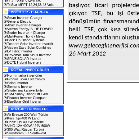
SCC-Basic 50W/100W
başlıyor, ticari projele
TriStar MPPT 12,24,36,48 Volts
INVERTER - CHARGER
çıkıyor. TSE, bu işi üst
Smart Inverter-Charger
dönüşümün finansmanında k
General Electric
Abax Inverter-Charger
belli. TSE, çok kısa süred
Victron Energy BLUE POWER
Studer Inverter - Charger
MultiPower Hibrid / Melez
kendi standartlarını oluştu
Back-Up Island Systems
Tescom Solar İnverter İnvertör
www.geleceginenerjisi.co
Victron Easy Solar Combines
LV Hibrit İnverter
26 Mart 2012
Havensis Tam Sinüs İnvertör
SRNE SOLAR Inverter
DEYE Hybrid Inverters
DC / AC İNVERTÖRLER
Norm marka invertörler
Fronius Solar Electronics
Solon Inverter
Siemens Inverter
Studer marka invertörler
SMA Sunny Island Off-Grid
Phoenix Inverter Compact
BlueSolar Grid Inverter
RÜZGAR TÜRBINLERI
Air Breeze 200 Watt Türbin
Kara Tipi 400 W Land
Deniz Tipi 400 W Marine
VIND 12V-400W / 24V-600W
300 Watt Rüzgar Türbini
Skystream 3.7 Southwest