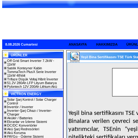
8.08.2026 Cumartesi
ANASAYFA
HAKKIMIZDA
ÜRÜN
ÜRÜNLER
Yeşil Bina Sertifikasını TSE Türk Sta
Off Grid Smart Inverter 7.2kW -
11kW
Satılık Konteyner Kabin
TommaTech PlusX Serie Inverter
11kW 48Volt
Trifaze Düşük Voltaj Hibrit İnverter
51.2V 280Ah LFP Lityum Batarya
Pylontech 12V 200Ah Lithium Akü
VICTRON ENERGY
Solar Şarj Kontrol / Solar Charger
Control
İnvertör / Inverter
İnverter-Şarj Cihazı / Inverter-
Yeşil bina sertifikasını TSE 
Charger
Aküler / Batteries
Binalara verilen çevreci s
Ekranlar ve İzleme Sistemi
DC/DC Konvertörler
yatırımcılar, TSEnin "yeşi
Akü Şarj Redresörleri
Akü Koruma
nitelikteki sertifikaları ver
PAYGo - Ödeme Sistemi