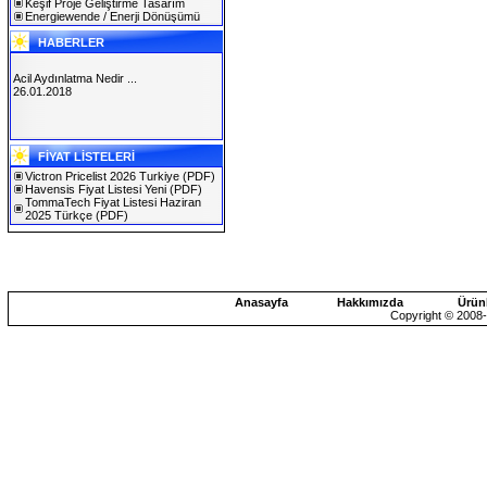
Keşif Proje Geliştirme Tasarım
Energiewende / Enerji Dönüşümü
HABERLER
Acil Aydınlatma Nedir ...
26.01.2018
SOLAREX ISTANBUL 2019
FİYAT LİSTELERİ
30.01.2019
Victron Pricelist 2026 Turkiye
(PDF)
Havensis Fiyat Listesi Yeni
(PDF)
TommaTech Fiyat Listesi Haziran
2025 Türkçe
(PDF)
Anasayfa
Hakkımızda
Ürün
Copyright © 2008-2