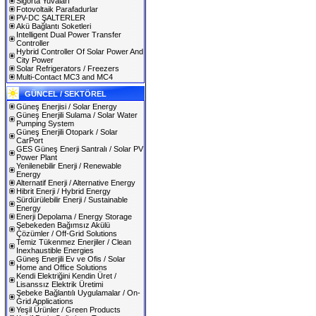
Sigorta Yuvaları
Fotovoltaik Parafadurlar
PV-DC ŞALTERLER
Akü Bağlantı Soketleri
Intelligent Dual Power Transfer
Controller
Hybrid Controller Of Solar Power And
City Power
Solar Refrigerators / Freezers
Multi-Contact MC3 and MC4
GÜNCEL / SEKTÖREL
Güneş Enerjisi / Solar Energy
Güneş Enerjili Sulama / Solar Water
Pumping System
Güneş Enerjili Otopark / Solar
CarPort
GES Güneş Enerji Santralı / Solar PV
Power Plant
Yenilenebilir Enerji / Renewable
Energy
Alternatif Enerji / Alternative Energy
Hibrit Enerji / Hybrid Energy
Sürdürülebilir Enerji / Sustainable
Energy
Enerji Depolama / Energy Storage
Şebekeden Bağımsız Akülü
Çözümler / Off-Grid Solutions
Temiz Tükenmez Enerjiler / Clean
Inexhaustible Energies
Güneş Enerjili Ev ve Ofis / Solar
Home and Office Solutions
Kendi Elektriğini Kendin Üret /
Lisanssız Elektrik Üretimi
Şebeke Bağlantılı Uygulamalar / On-
Grid Applications
Yeşil Ürünler / Green Products