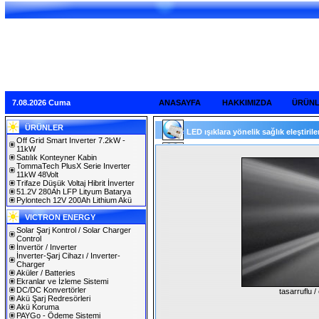
7.08.2026 Cuma
ANASAYFA
HAKKIMIZDA
ÜRÜN
ÜRÜNLER
LED ışıklara yönelik sağlık eleştirileri
Off Grid Smart Inverter 7.2kW -
11kW
Satılık Konteyner Kabin
TommaTech PlusX Serie Inverter
11kW 48Volt
Trifaze Düşük Voltaj Hibrit İnverter
51.2V 280Ah LFP Lityum Batarya
Pylontech 12V 200Ah Lithium Akü
VICTRON ENERGY
Solar Şarj Kontrol / Solar Charger
Control
İnvertör / Inverter
İnverter-Şarj Cihazı / Inverter-
Charger
Aküler / Batteries
Ekranlar ve İzleme Sistemi
DC/DC Konvertörler
tasarruflu 
Akü Şarj Redresörleri
Akü Koruma
PAYGo - Ödeme Sistemi