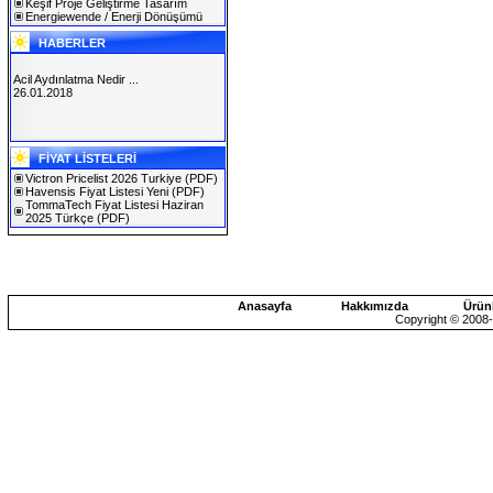
Keşif Proje Geliştirme Tasarım
Energiewende / Enerji Dönüşümü
HABERLER
Acil Aydınlatma Nedir ...
26.01.2018
SOLAREX ISTANBUL 2019
FİYAT LİSTELERİ
30.01.2019
Victron Pricelist 2026 Turkiye
(PDF)
Havensis Fiyat Listesi Yeni
(PDF)
TommaTech Fiyat Listesi Haziran
2025 Türkçe
(PDF)
Anasayfa
Hakkımızda
Ürün
Copyright © 2008-2