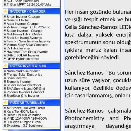
SCC-Basic 50W/100W
TriStar MPPT 12,24,36,48 Volts
Her insan gözünde bulunan 
INVERTER - CHARGER
Smart Inverter-Charger
ve ışığı tespit etmek ve b
General Electric
Abax Inverter-Charger
Celia Sánchez-Ramos LEDle
Victron Energy BLUE POWER
Studer Inverter - Charger
kısa dalga, yüksek enerji
MultiPower Hibrid / Melez
Back-Up Island Systems
Tescom Solar İnverter İnvertör
spektrumunun sonu olduğun
Victron Easy Solar Combines
LV Hibrit İnverter
ışıklara maruz kalan insa
Havensis Tam Sinüs İnvertör
SRNE SOLAR Inverter
görebileceğini söyledi.
DEYE Hybrid Inverters
DC / AC İNVERTÖRLER
Norm marka invertörler
Sánchez-Ramos "Bu sorun 
Fronius Solar Electronics
Solon Inverter
uzun süre yaşıyor, çocukl
Siemens Inverter
Studer marka invertörler
kullanıyor, özellikle öede
SMA Sunny Island Off-Grid
Phoenix Inverter Compact
için tasarlanmamış, onlar ı
BlueSolar Grid Inverter
RÜZGAR TÜRBINLERI
Air Breeze 200 Watt Türbin
Sánchez-Ramos çalışmal
Kara Tipi 400 W Land
Deniz Tipi 400 W Marine
Photochemistry and Pho
VIND 12V-400W / 24V-600W
300 Watt Rüzgar Türbini
araştırmaya dayandı
Skystream 3.7 Southwest