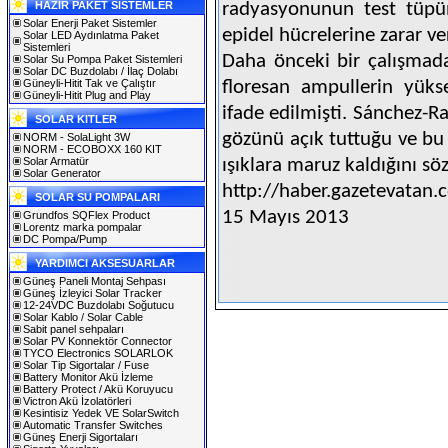
HAZIR PAKET SİSTEMLER
radyasyonunun test tüpü
Solar Enerji Paket Sistemler
epidel hücrelerine zarar ve
Solar LED Aydınlatma Paket
Sistemleri
Daha önceki bir çalışmad
Solar Su Pompa Paket Sistemleri
Solar DC Buzdolabı / İlaç Dolabı
Güneyli-Hitit Tak ve Çalıştır
floresan ampullerin yüks
Güneyli-Hitit Plug and Play
ifade edilmişti. Sánchez-R
SOLAR KITLER
gözünü açık tuttuğu ve b
NORM - SolaLight 3W
NORM - ECOBOXX 160 KIT
Solar Armatür
ışıklara maruz kaldığını söz
Solar Generator
http://haber.gazetevatan
SOLAR SU POMPALARI
15 Mayıs 2013
Grundfos SQFlex Product
Lorentz marka pompalar
DC Pompa/Pump
YARDIMCI AKSESUARLAR
Güneş Paneli Montaj Sehpası
Güneş İzleyici Solar Tracker
12-24VDC Buzdolabı Soğutucu
Solar Kablo / Solar Cable
Sabit panel sehpaları
Solar PV Konnektör Connector
TYCO Electronics SOLARLOK
Solar Tip Sigortalar / Fuse
Battery Monitor Akü İzleme
Battery Protect / Akü Koruyucu
Victron Akü İzolatörleri
Kesintisiz Yedek VE SolarSwitch
Automatic Transfer Switches
Güneş Enerji Sigortaları