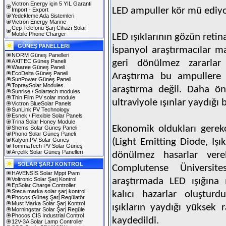
Victron Energy için 5 YIL Garanti
LED ampuller kör mü ediy
Import - Export
Yedekleme Ada Sistemleri
Victron Energy Marine
Cep Telefonu Şarj Cihazı Solar
Mobile Phone Charger
LED ışıklarının gözün retina
GÜNEŞ PANELLERI
İspanyol araştırmacılar ma
NORM Güneş Panelleri
AXITEC Güneş Paneli
geri dönülmez zararlar 
Waaree Güneş Paneli
EcoDelta Güneş Paneli
Araştırma bu ampullere yö
SunPower Güneş Paneli
TopraySolar Modules
araştırma değil. Daha ön
Sunrise / Solartech modules
Thin Film PV solar module
ultraviyole ışınlar yaydığı b
Victron BlueSolar Panels
SunLink PV Technology
Esnek / Flexible Solar Panels
Trina Solar Honey Module
Ekonomik oldukları gerekç
Shems Solar Güneş Paneli
Phono Solar Güneş Paneli
Kalyon PV Solar Güneş
(Light Emitting Diode, Işı
TommaTech PV Solar Güneş
Arçelik Solar Güneş Panelleri
dönülmez hasarlar vereb
SOLAR ŞARJ KONTROL
Complutense Üniversite
HAVENSİS Solar Mppt Pwm
Voltronic Solar Şarj Kontrol
araştırmada LED ışığına 
EpSolar Charge Controller
Steca marka solar şarj kontrol
kalıcı hazarlar oluşturd
Phocos Güneş Şarj Regülatör
Must Marka Solar Şarj Kontrol
ışıkların yaydığı yüksek
Morningstar Solar Şarj Regüle
Phocos CIS Industrial Control
kaydedildi.
12V-3A Solar Lamp Controller