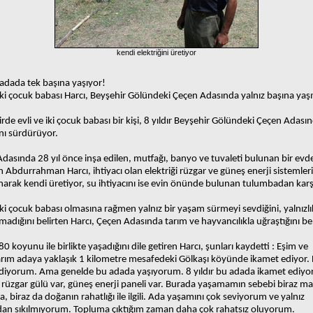
kendi elektriğini üretiyor
r adada tek başına yaşıyor!
 iki çocuk babası Harcı, Beyşehir Gölündeki Çeçen Adasında yalnız başına yaşı
rde evli ve iki çocuk babası bir kişi, 8 yıldır Beyşehir Gölündeki Çeçen Adası
nı sürdürüyor.
dasında 28 yıl önce inşa edilen, mutfağı, banyo ve tuvaleti bulunan bir evd
 Abdurrahman Harcı, ihtiyacı olan elektriği rüzgar ve güneş enerji sistemle
narak kendi üretiyor, su ihtiyacını ise evin önünde bulunan tulumbadan karşı
 iki çocuk babası olmasına rağmen yalnız bir yaşam sürmeyi sevdiğini, yalnızl
ılmadığını belirten Harcı, Çeçen Adasında tarım ve hayvancılıkla uğraştığını beli
0 koyunu ile birlikte yaşadığını dile getiren Harcı, şunları kaydetti : Eşim ve
rım adaya yaklaşık 1 kilometre mesafedeki Gölkaşı köyünde ikamet ediyor.
idiyorum. Ama genelde bu adada yaşıyorum. 8 yıldır bu adada ikamet ediy
rüzgar gülü var, güneş enerji paneli var. Burada yaşamamın sebebi biraz m
, biraz da doğanın rahatlığı ile ilgili. Ada yaşamını çok seviyorum ve yalnız
an sıkılmıyorum. Topluma çıktığım zaman daha çok rahatsız oluyorum.