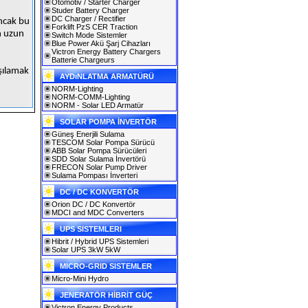
Otomotiv / Starter Charger
Studer Battery Charger
DC Charger / Rectifier
Ancak bu
Forklift PzS CER Traction
en uzun
Switch Mode Sistemler
Blue Power Akü Şarj Cihazları
Victron Energy Battery Chargers
Batterie Chargeurs
rşılamak
AYDıNLATMA ARMATÜRÜ
NORM-Lighting
NORM-COMM-Lighting
NORM - Solar LED Armatür
SOLAR POMPA İNVERTÖR
Güneş Enerjili Sulama
TESCOM Solar Pompa Sürücü
ABB Solar Pompa Sürücüleri
SDD Solar Sulama İnvertörü
FRECON Solar Pump Driver
Sulama Pompası İnverteri
DC / DC KONVERTÖR
Orion DC / DC Konvertör
MDCI and MDC Converters
UPS SISTEMLERI
Hibrit / Hybrid UPS Sistemleri
Solar UPS 3kW 5kW
MICRO-GRID SISTEMLER
Micro-Mini Hydro
JENERATÖR HİBRİT GÜÇ
Victron Energy Products