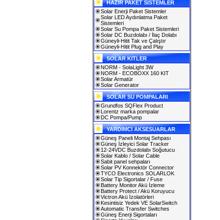
HAZIR PAKET SİSTEMLER
Solar Enerji Paket Sistemler
Solar LED Aydınlatma Paket
Sistemleri
Solar Su Pompa Paket Sistemleri
Solar DC Buzdolabı / İlaç Dolabı
Güneyli-Hitit Tak ve Çalıştır
Güneyli-Hitit Plug and Play
SOLAR KITLER
NORM - SolaLight 3W
NORM - ECOBOXX 160 KIT
Solar Armatür
Solar Generator
SOLAR SU POMPALARI
Grundfos SQFlex Product
Lorentz marka pompalar
DC Pompa/Pump
YARDIMCI AKSESUARLAR
Güneş Paneli Montaj Sehpası
Güneş İzleyici Solar Tracker
12-24VDC Buzdolabı Soğutucu
Solar Kablo / Solar Cable
Sabit panel sehpaları
Solar PV Konnektör Connector
TYCO Electronics SOLARLOK
Solar Tip Sigortalar / Fuse
Battery Monitor Akü İzleme
Battery Protect / Akü Koruyucu
Victron Akü İzolatörleri
Kesintisiz Yedek VE SolarSwitch
Automatic Transfer Switches
Güneş Enerji Sigortaları