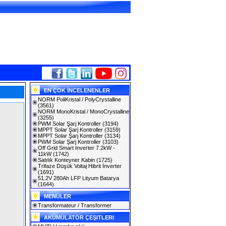
EN ÇOK İNCELENENLER
NORM PoliKristal / PolyCrystalline
(3561)
NORM MonoKristal / MonoCrystalline
(3255)
PWM Solar Şarj Kontroller
(3194)
MPPT Solar Şarj Kontroller
(3159)
MPPT Solar Şarj Kontroller
(3134)
PWM Solar Şarj Kontroller
(3103)
Off Grid Smart Inverter 7.2kW -
11kW
(1742)
Satılık Konteyner Kabin
(1725)
Trifaze Düşük Voltaj Hibrit İnverter
(1691)
51.2V 280Ah LFP Lityum Batarya
(1644)
MENÜLER
Transformateur / Transformer
AKÜMÜLATÖR ÇEŞITLERI