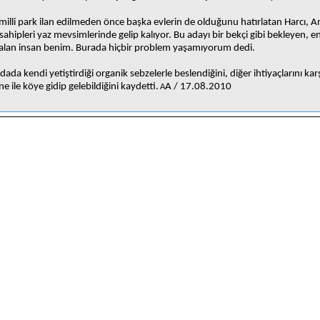
illi park ilan edilmeden önce başka evlerin de olduğunu hatırlatan Harcı, 
 sahipleri yaz mevsimlerinde gelip kalıyor. Bu adayı bir bekçi gibi bekleyen, 
kalan insan benim. Burada hiçbir problem yaşamıyorum dedi.
adada kendi yetiştirdiği organik sebzelerle beslendiğini, diğer ihtiyaçlarını ka
ne ile köye gidip gelebildiğini kaydetti.
A / 17.08.2010
A