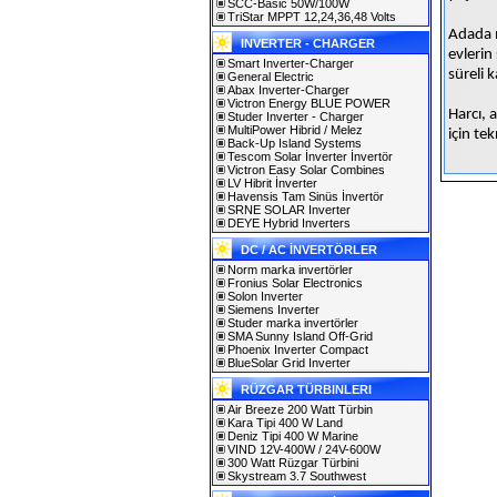
SCC-Basic 50W/100W
TriStar MPPT 12,24,36,48 Volts
Adada m
INVERTER - CHARGER
evlerin
Smart Inverter-Charger
süreli 
General Electric
Abax Inverter-Charger
Victron Energy BLUE POWER
Harcı, 
Studer Inverter - Charger
MultiPower Hibrid / Melez
için tek
Back-Up Island Systems
Tescom Solar İnverter İnvertör
Victron Easy Solar Combines
LV Hibrit İnverter
Havensis Tam Sinüs İnvertör
SRNE SOLAR Inverter
DEYE Hybrid Inverters
DC / AC İNVERTÖRLER
Norm marka invertörler
Fronius Solar Electronics
Solon Inverter
Siemens Inverter
Studer marka invertörler
SMA Sunny Island Off-Grid
Phoenix Inverter Compact
BlueSolar Grid Inverter
RÜZGAR TÜRBINLERI
Air Breeze 200 Watt Türbin
Kara Tipi 400 W Land
Deniz Tipi 400 W Marine
VIND 12V-400W / 24V-600W
300 Watt Rüzgar Türbini
Skystream 3.7 Southwest