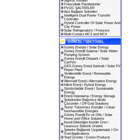
Sigorta Yuvaları
Fotovoltaik Parafadurlar
PV-DC ŞALTERLER
Akü Bağlantı Soketleri
Intelligent Dual Power Transfer
Controller
Hybrid Controller Of Solar Power And
City Power
Solar Refrigerators / Freezers
Multi-Contact MC3 and MC4
GÜNCEL / SEKTÖREL
Güneş Enerjisi / Solar Energy
Güneş Enerjili Sulama / Solar Water
Pumping System
Güneş Enerjili Otopark / Solar
CarPort
GES Güneş Enerji Santralı / Solar PV
Power Plant
Yenilenebilir Enerji / Renewable
Energy
Alternatif Enerji / Alternative Energy
Hibrit Enerji / Hybrid Energy
Sürdürülebilir Enerji / Sustainable
Energy
Enerji Depolama / Energy Storage
Şebekeden Bağımsız Akülü
Çözümler / Off-Grid Solutions
Temiz Tükenmez Enerjiler / Clean
Inexhaustible Energies
Güneş Enerjili Ev ve Ofis / Solar
Home and Office Solutions
Kendi Elektriğini Kendin Üret /
Lisanssız Elektrik Üretimi
Şebeke Bağlantılı Uygulamalar / On-
Grid Applications
Yeşil Ürünler / Green Products