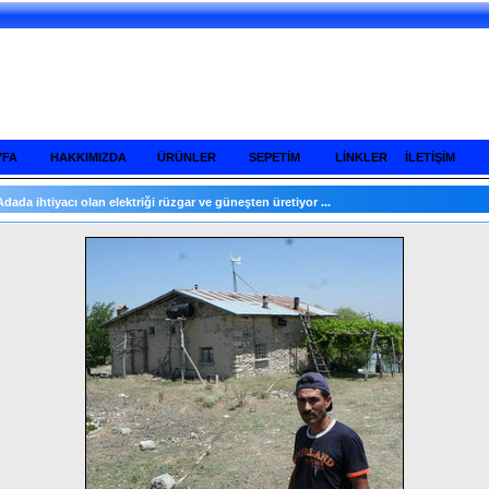
YFA
HAKKIMIZDA
ÜRÜNLER
SEPETİM
LİNKLER
İLETİŞİM
Adada ihtiyacı olan elektriği rüzgar ve güneşten üretiyor ...