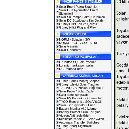
HAZIR PAKET SİSTEMLER
20 kil
Solar Enerji Paket Sistemler
Solar LED Aydınlatma Paket
Solar
Sistemleri
Solar Su Pompa Paket Sistemleri
çalıştı
Solar DC Buzdolabı / İlaç Dolabı
Güneyli-Hitit Tak ve Çalıştır
Güneyli-Hitit Plug and Play
Toyota
SOLAR KITLER
sadece
NORM - SolaLight 3W
yaygın
NORM - ECOBOXX 160 KIT
Solar Armatür
Solar Generator
Türkiy
SOLAR SU POMPALARI
Grundfos SQFlex Product
Geçtiğ
Lorentz marka pompalar
DC Pompa/Pump
anda İ
YARDIMCI AKSESUARLAR
Toyot
Güneş Paneli Montaj Sehpası
edebil
Güneş İzleyici Solar Tracker
12-24VDC Buzdolabı Soğutucu
motor,
Solar Kablo / Solar Cable
Sabit panel sehpaları
Solar PV Konnektör Connector
Elektr
TYCO Electronics SOLARLOK
Solar Tip Sigortalar / Fuse
batary
Battery Monitor Akü İzleme
Battery Protect / Akü Koruyucu
Victron Akü İzolatörleri
Eviniz
Kesintisiz Yedek VE SolarSwitch
Automatic Transfer Switches
elektri
Güneş Enerji Sigortaları
şarj e