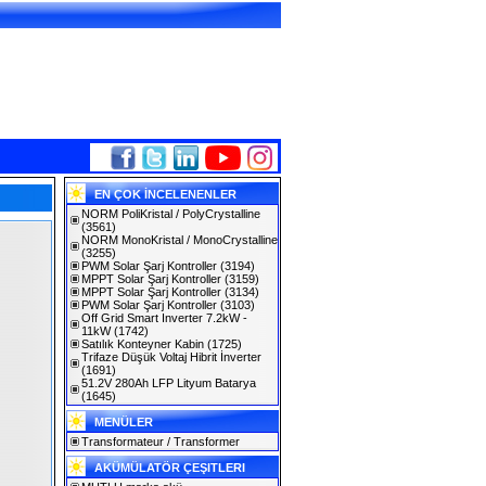
EN ÇOK İNCELENENLER
NORM PoliKristal / PolyCrystalline
(3561)
NORM MonoKristal / MonoCrystalline
(3255)
PWM Solar Şarj Kontroller
(3194)
MPPT Solar Şarj Kontroller
(3159)
MPPT Solar Şarj Kontroller
(3134)
PWM Solar Şarj Kontroller
(3103)
Off Grid Smart Inverter 7.2kW -
11kW
(1742)
Satılık Konteyner Kabin
(1725)
Trifaze Düşük Voltaj Hibrit İnverter
(1691)
51.2V 280Ah LFP Lityum Batarya
(1645)
MENÜLER
Transformateur / Transformer
AKÜMÜLATÖR ÇEŞITLERI