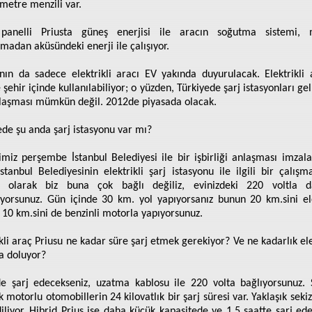
ometre menzili var.
 panelli Priusta güneş enerjisi ile aracın soğutma sistemi, 
rmadan aküsündeki enerji ile çalışıyor.
nın da sadece elektrikli aracı EV yakında duyurulacak. Elektrikli 
 şehir içinde kullanılabiliyor; o yüzden, Türkiyede şarj istasyonları g
laşması mümkün değil. 2012de piyasada olacak.
ede şu anda şarj istasyonu var mı?
imiz perşembe İstanbul Belediyesi ile bir işbirliği anlaşması imzala
stanbul Belediyesinin elektrikli şarj istasyonu ile ilgili bir çalışma
a olarak biz buna çok bağlı değiliz, evinizdeki 220 voltla d
iyorsunuz. Gün içinde 30 km. yol yapıyorsanız bunun 20 km.sini ele
 10 km.sini de benzinli motorla yapıyorsunuz.
ikli araç Priusu ne kadar süre şarj etmek gerekiyor? Ve ne kadarlık ele
a doluyor?
de şarj edecekseniz, uzatma kablosu ile 220 volta bağlıyorsunuz.
k motorlu otomobillerin 24 kilovatlık bir şarj süresi var. Yaklaşık seki
diliyor. Hibrid Prius ise daha küçük kapasitede ve 1,5 saatte şarj edeb