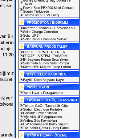
Güneş Enerjili Aşı İlaç Dolabı ve
Takibi
rjisini
Power Blox PBX200 Multi-Contact
Staubli Türkiyede
TommaTech / CW Enerji
PROMOSYON / İNDİRİMLİ
Inverter / Onduleur / Convertisseur
Solar Charge Controller
Solar UPS
ar. Bir
Solar Panel / Panneau Solaire
illerin
BAŞVURU PROJE TALEP
olojisi
PROJE FORMU TR-EN-FR
i 10-20
PROJE - SİSTEM - TASARIM
İlk Başvuru Formu Beta Yayını
Sulamada Güneş Solar Pompa
Micro HES Müşteri Talep Formu
diğimiz
BAYİLİKLER HAKKINDA
hücreli
Bayilik Talep Başvuru Kayıt
YASAL UYARI
Yasal Uyarı / Feragatname
iz yeri
TAŞıNABILIR GÜÇ İSTASYONU
siyona
Teksan GoOn Taşınabilir Güç
Station Electrique Portable
Portable Power Station
Yiğit Akü UPS Applications
Antfea Güç Kaynakları
CW TommaTech Kolay Yaşam
Taşınabilir Çanta Güneş Paneli
larında
BANKA HESAP - ÖDEME