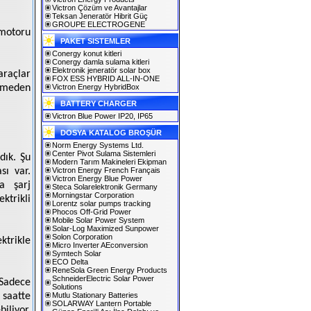
Victron Çözüm ve Avantajlar
Teksan Jeneratör Hibrit Güç
GROUPE ELECTROGENE
motoru
PAKET SISTEMLER
Conergy konut kitleri
Conergy damla sulama kitleri
Elektronik jeneratör solar box
araçlar
FOX ESS HYBRID ALL-IN-ONE
elmeden
Victron Energy HybridBox
BATTERY CHARGER
Victron Blue Power IP20, IP65
DOSYA KATALOG BROŞÜR
Norm Energy Systems Ltd.
Center Pivot Sulama Sistemleri
dık. Şu
Modern Tarım Makineleri Ekipman
sı var.
Victron Energy French Français
Victron Energy Blue Power
a şarj
Steca Solarelektronik Germany
Morningstar Corporation
ktrikli
Lorentz solar pumps tracking
Phocos Off-Grid Power
Mobile Solar Power System
Solar-Log Maximized Sunpower
Solon Corporation
ktrikle
Micro Inverter AEconversion
Symtech Solar
ECO Delta
ReneSola Green Energy Products
SchneiderElectric Solar Power
 Sadece
Solutions
z saatte
Mutlu Stationary Batteries
SOLARWAY Lantern Portable
iliyor.