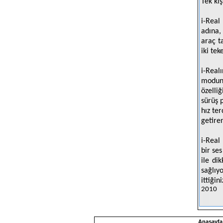
Tek kiş
i-Real
adına,
araç t
iki tek
i-Real
modund
özelli
sürüş p
hız te
getiren
i-Real
bir se
ile di
sağlıy
ittiğin
2010
Anasayfa