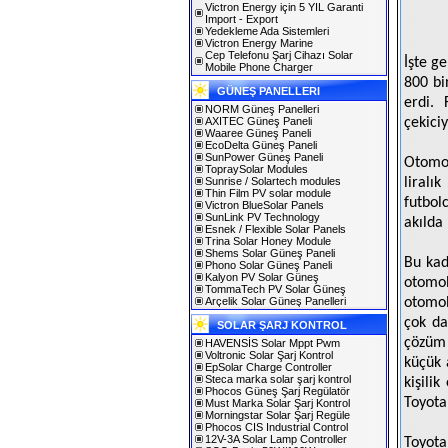
Victron Energy için 5 YIL Garanti
Import - Export
Yedekleme Ada Sistemleri
Victron Energy Marine
Cep Telefonu Şarj Cihazı Solar
İşte ge
Mobile Phone Charger
800 bi
GÜNEŞ PANELLERI
erdi. 
NORM Güneş Panelleri
AXITEC Güneş Paneli
çekiciy
Waaree Güneş Paneli
EcoDelta Güneş Paneli
SunPower Güneş Paneli
Otomob
TopraySolar Modules
Sunrise / Solartech modules
liralı
Thin Film PV solar module
futbol
Victron BlueSolar Panels
SunLink PV Technology
akılda
Esnek / Flexible Solar Panels
Trina Solar Honey Module
Shems Solar Güneş Paneli
Bu kad
Phono Solar Güneş Paneli
Kalyon PV Solar Güneş
otomob
TommaTech PV Solar Güneş
Arçelik Solar Güneş Panelleri
otomob
çok da
SOLAR ŞARJ KONTROL
çözüm 
HAVENSİS Solar Mppt Pwm
Voltronic Solar Şarj Kontrol
küçük 
EpSolar Charge Controller
Steca marka solar şarj kontrol
kişili
Phocos Güneş Şarj Regülatör
Toyota
Must Marka Solar Şarj Kontrol
Morningstar Solar Şarj Regüle
Phocos CIS Industrial Control
12V-3A Solar Lamp Controller
Toyota