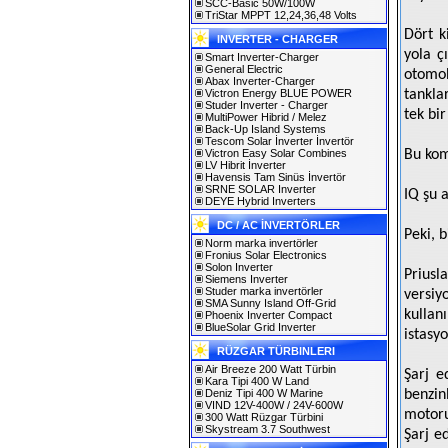
SCC-Basic 50W/100W
TriStar MPPT 12,24,36,48 Volts
Dört k
INVERTER - CHARGER
yola ç
Smart Inverter-Charger
General Electric
otomob
Abax Inverter-Charger
Victron Energy BLUE POWER
tankla
Studer Inverter - Charger
tek bir
MultiPower Hibrid / Melez
Back-Up Island Systems
Tescom Solar İnverter İnvertör
Victron Easy Solar Combines
Bu kom
LV Hibrit İnverter
Havensis Tam Sinüs İnvertör
SRNE SOLAR Inverter
IQ şu 
DEYE Hybrid Inverters
DC / AC İNVERTÖRLER
Peki, 
Norm marka invertörler
Fronius Solar Electronics
Solon Inverter
Priusla
Siemens Inverter
Studer marka invertörler
versiy
SMA Sunny Island Off-Grid
kullan
Phoenix Inverter Compact
BlueSolar Grid Inverter
istasy
RÜZGAR TÜRBINLERI
Air Breeze 200 Watt Türbin
Şarj e
Kara Tipi 400 W Land
Deniz Tipi 400 W Marine
benzin
VIND 12V-400W / 24V-600W
motoru
300 Watt Rüzgar Türbini
Skystream 3.7 Southwest
Şarj e