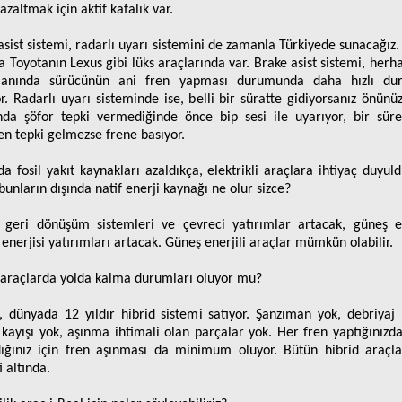
azaltmak için aktif kafalık var.
asist sistemi, radarlı uyarı sistemini de zamanla Türkiyede sunacağız.
a Toyotanın Lexus gibi lüks araçlarında var. Brake asist sistemi, herha
 anında sürücünün ani fren yapması durumunda daha hızlı dur
or. Radarlı uyarı sisteminde ise, belli bir süratte gidiyorsanız önünü
ında şöfor tepki vermediğinde önce bip sesi ile uyarıyor, bir sür
en tepki gelmezse frene basıyor.
a fosil yakıt kaynakları azaldıkça, elektrikli araçlara ihtiyaç duyuld
bunların dışında natif enerji kaynağı ne olur sizce?
e geri dönüşüm sistemleri ve çevreci yatırımlar artacak, güneş en
 enerjisi yatırımları artacak. Güneş enerjili araçlar mümkün olabilir.
 araçlarda yolda kalma durumları oluyor mu?
, dünyada 12 yıldır hibrid sistemi satıyor. Şanzıman yok, debriyaj 
 kayışı yok, aşınma ihtimali olan parçalar yok. Her fren yaptığınızda
ığınız için fren aşınması da minimum oluyor. Bütün hibrid araçla
 altında.