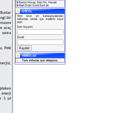
Banka Hesap, İban No, Havale
Mail Order Kredi Kartı ile
ÜYE OL
 Bunlar
Yeni ürün ve kampanyalardan
ngi bir
haberdar olmak için mailliste kayıt
olun.
masını
İsim Soyisim:
ze araç
e sonra
Email:
u. Peki
VİDEOLAR
Tüm videolar için tıklayınız.
erjisi,
plakası
 enerji
r 5 yıl