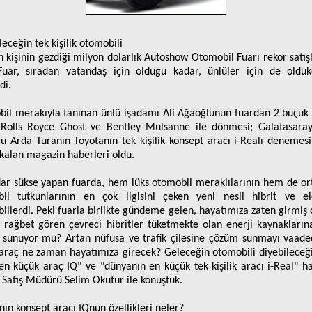
leceğin tek kişilik otomobili
n kişinin gezdiği milyon dolarlık Autoshow Otomobil Fuarı rekor satış
Fuar, sıradan vatandaş için olduğu kadar, ünlüler için de olduk
di.
il merakıyla tanınan ünlü işadamı Ali Ağaoğlunun fuardan 2 buçuk
k Rolls Royce Ghost ve Bentley Mulsanne ile dönmesi; Galatasaray
cu Arda Turanın Toyotanın tek kişilik konsept aracı i-Realı denemesi
 kalan magazin haberleri oldu.
ar sükse yapan fuarda, hem lüks otomobil meraklılarının hem de ort
il tutkunlarının en çok ilgisini çeken yeni nesil hibrit ve ele
illerdi. Peki fuarla birlikte gündeme gelen, hayatımıza zaten girmiş 
 rağbet gören çevreci hibritler tüketmekte olan enerji kaynaklarına
sunuyor mu? Artan nüfusa ve trafik çilesine çözüm sunmayı vaad
araç ne zaman hayatımıza girecek? Geleceğin otomobili diyebileceğ
k en küçük araç IQ" ve "dünyanın en küçük tek kişilik aracı i-Real" h
 Satış Müdürü Selim Okutur ile konuştuk.
nın konsept aracı IQnun özellikleri neler?