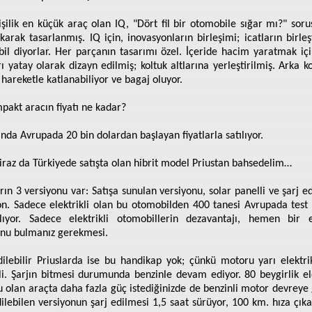
işilik en küçük araç olan IQ, "Dört fil bir otomobile sığar mı?" sor
ıkarak tasarlanmış. IQ için, inovasyonların birleşimi; icatların birleşt
il diyorlar. Her parçanın tasarımı özel. İçeride hacim yaratmak içi
rı yatay olarak dizayn edilmiş; koltuk altlarına yerleştirilmiş. Arka ko
 hareketle katlanabiliyor ve bagaj oluyor.
pakt aracın fiyatı ne kadar?
anda Avrupada 20 bin dolardan başlayan fiyatlarla satılıyor.
biraz da Türkiyede satışta olan hibrit model Priustan bahsedelim…
rın 3 versiyonu var: Satışa sunulan versiyonu, solar panelli ve şarj ed
on. Sadece elektrikli olan bu otomobilden 400 tanesi Avrupada test
ılıyor. Sadece elektrikli otomobillerin dezavantajı, hemen bir e
onu bulmanız gerekmesi.
dilebilir Priuslarda ise bu handikap yok; çünkü motoru yarı elektrik
li. Şarjın bitmesi durumunda benzinle devam ediyor. 80 beygirlik ele
 olan araçta daha fazla güç istediğinizde de benzinli motor devreye g
dilebilen versiyonun şarj edilmesi 1,5 saat sürüyor, 100 km. hıza çıkab