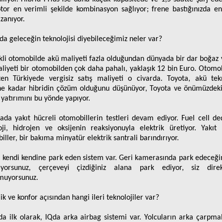
or en verimli şekilde kombinasyon sağlıyor; frene bastığınızda ene
zanıyor.
da geleceğin teknolojisi diyebileceğimiz neler var?
ikli otomobilde akü maliyeti fazla olduğundan dünyada bir dar boğaz v
liyeti bir otomobilden çok daha pahalı, yaklaşık 12 bin Euro. Otomob
en Türkiyede vergisiz satış maliyeti o civarda. Toyota, akü tekn
ne kadar hibridin çözüm olduğunu düşünüyor, Toyota ve önümüzdek
n yatırımını bu yönde yapıyor.
ada yakıt hücreli otomobillerin testleri devam ediyor. Fuel cell de
oji, hidrojen ve oksijenin reaksiyonuyla elektrik üretiyor. Yakıt 
iller, bir bakıma minyatür elektrik santrali barındırıyor.
a kendi kendine park eden sistem var. Geri kamerasında park edeceğin
tliyorsunuz, çerçeveyi çizdiğiniz alana park ediyor, siz direk
muyorsunuz.
ik ve konfor açısından hangi ileri teknolojiler var?
a ilk olarak, IQda arka airbag sistemi var. Yolcuların arka çarpma