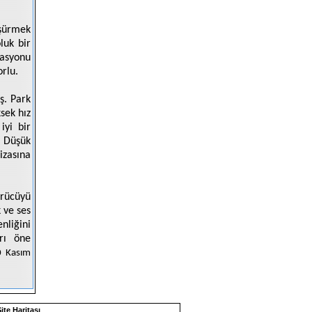
üşürmek
luk bir
rasyonu
orlu.
ş. Park
sek hız
iyi bir
r. Düşük
izasına
ürücüyü
 ve ses
nliğini
arı öne
0 Kasım
ite Haritası