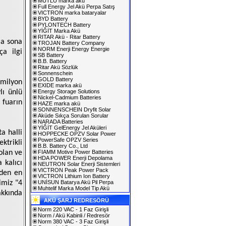
MUTLU marka akü
Full Energy Jel Akü Perpa Satış
VICTRON marka bataryalar
BYD Battery
PYLONTECH Battery
YİĞİT Marka Akü
RITAR Akü - Ritar Battery
la sona
TROJAN Battery Company
NORM Enerji Energy Energie
ça ilgi
SB Battery
B.B. Battery
Ritar Akü Sözlük
Sonnenschein
GOLD Battery
 milyon
EXIDE marka akü
lı ünlü
Energy Storage Solutions
Nickel-Cadmium Batteries
 fuarın
HAZE marka akü
SONNENSCHEIN Dryfit Solar
Aküde Sıkça Sorulan Sorular
NARADA Batteries
YİĞİT GelEnergy Jel Aküleri
a halli
HOPPECKE OPZV Solar Power
PowerSafe OPZV Series
ktrikli
B.B. Battery Co., Ltd
olan ve
FIAMM Motive Power Batteries
HDA POWER Enerji Depolama
 kalıcı
NEUTRON Solar Enerji Sistemleri
VICTRON Peak Power Pack
eden en
VICTRON Lithium Ion Battery
imiz "4
UNİSUN Batarya Akü Pil Perpa
Muhtelif Marka Model Tip Akü
akkında
AKÜ ŞARJ REDRESÖRÜ
Norm 220 VAC - 1 Faz Girişli
Norm / Akü Kabinli / Redresör
Norm 380 VAC - 3 Faz Girişli