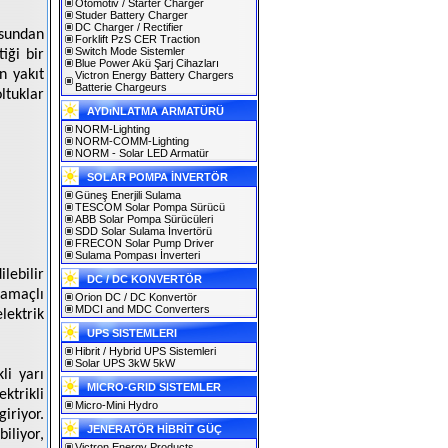
Otomotiv / Starter Charger
Studer Battery Charger
DC Charger / Rectifier
usundan
Forklift PzS CER Traction
Switch Mode Sistemler
iği bir
Blue Power Akü Şarj Cihazları
n yakıt
Victron Energy Battery Chargers
Batterie Chargeurs
ltuklar
AYDıNLATMA ARMATÜRÜ
NORM-Lighting
NORM-COMM-Lighting
NORM - Solar LED Armatür
SOLAR POMPA İNVERTÖR
Güneş Enerjili Sulama
TESCOM Solar Pompa Sürücü
ABB Solar Pompa Sürücüleri
SDD Solar Sulama İnvertörü
FRECON Solar Pump Driver
Sulama Pompası İnverteri
ilebilir
DC / DC KONVERTÖR
 amaçlı
Orion DC / DC Konvertör
MDCI and MDC Converters
lektrik
UPS SISTEMLERI
Hibrit / Hybrid UPS Sistemleri
Solar UPS 3kW 5kW
li yarı
MICRO-GRID SISTEMLER
ktrikli
Micro-Mini Hydro
iriyor.
JENERATÖR HİBRİT GÜÇ
iliyor,
Victron Energy Products