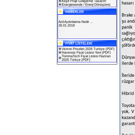
Keşif Proje Geliştirme Tasarım
hasarı 
Energiewende / Enerji Dönüşümü
HABERLER
Brake 
şu and
Acil Aydınlatma Nedir ...
26.01.2018
panik
sağlıy
çıktığ
SOLAREX ISTANBUL 2019
FİYAT LİSTELERİ
30.01.2019
şöförd
Victron Pricelist 2026 Turkiye
(PDF)
Havensis Fiyat Listesi Yeni
(PDF)
TommaTech Fiyat Listesi Haziran
Dünyad
2025 Türkçe
(PDF)
ilerde 
İlerid
rüzgar
Hibrid
Toyota
yok, V
kazand
garanti