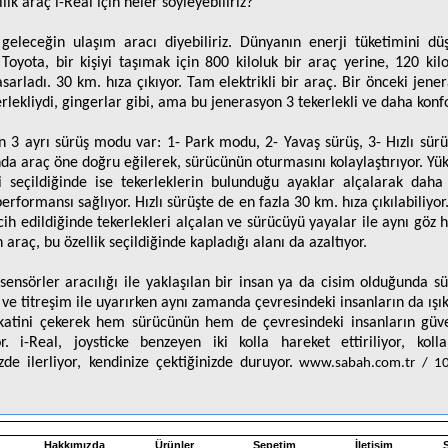
ilik araç i-Real için neler söyleyebiliriz?
 geleceğin ulaşım aracı diyebiliriz. Dünyanın enerji tüketimini d
 Toyota, bir kişiyi taşımak için 800 kiloluk bir araç yerine, 120 kilo
asarladı. 30 km. hıza çıkıyor. Tam elektrikli bir araç. Bir önceki jene
erlekliydi, gingerlar gibi, ama bu jenerasyon 3 tekerlekli ve daha konf
ın 3 ayrı sürüş modu var: 1- Park modu, 2- Yavaş sürüş, 3- Hızlı sürü
a araç öne doğru eğilerek, sürücünün oturmasını kolaylaştırıyor. Yük
ği seçildiğinde ise tekerleklerin bulunduğu ayaklar alçalarak daha 
erformansı sağlıyor. Hızlı sürüşte de en fazla 30 km. hıza çıkılabiliyo
rcih edildiğinde tekerlekleri alçalan ve sürücüyü yayalar ile aynı göz h
 araç, bu özellik seçildiğinde kapladığı alanı da azaltıyor.
 sensörler aracılığı ile yaklaşılan bir insan ya da cisim olduğunda s
s ve titreşim ile uyarırken aynı zamanda çevresindeki insanların da ışık
kkatini çekerek hem sürücünün hem de çevresindeki insanların güve
or. i-Real, joysticke benzeyen iki kolla hareket ettiriliyor, koll
izde ilerliyor, kendinize çektiğinizde duruyor.
www.sabah.com.tr / 1
Hakkımızda
Ürünler
Sepetim
İletişim
S