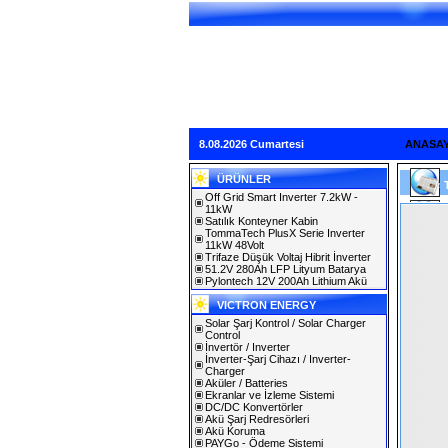
8.08.2026 Cumartesi
ANASA
ÜRÜNLER
Off Grid Smart Inverter 7.2kW -
11kW
Satılık Konteyner Kabin
TommaTech PlusX Serie Inverter
11kW 48Volt
Trifaze Düşük Voltaj Hibrit İnverter
51.2V 280Ah LFP Lityum Batarya
Pylontech 12V 200Ah Lithium Akü
VICTRON ENERGY
Solar Şarj Kontrol / Solar Charger
Control
İnvertör / Inverter
İnverter-Şarj Cihazı / Inverter-
Charger
Aküler / Batteries
Ekranlar ve İzleme Sistemi
DC/DC Konvertörler
Akü Şarj Redresörleri
Akü Koruma
PAYGo - Ödeme Sistemi