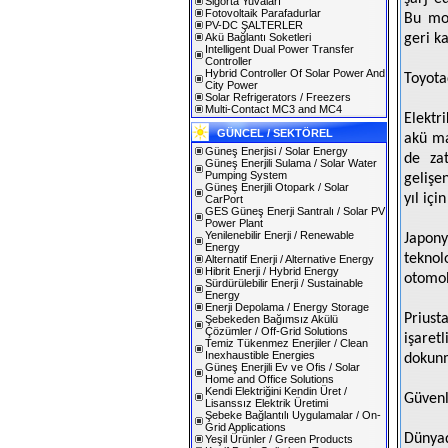
Sigorta Yuvaları
Fotovoltaik Parafadurlar
Bu mot
PV-DC ŞALTERLER
Akü Bağlantı Soketleri
geri ka
Intelligent Dual Power Transfer
Controller
Hybrid Controller Of Solar Power And
Toyota
City Power
Solar Refrigerators / Freezers
Multi-Contact MC3 and MC4
Elektr
GÜNCEL / SEKTÖREL
akü ma
Güneş Enerjisi / Solar Energy
de zat
Güneş Enerjili Sulama / Solar Water
Pumping System
gelişe
Güneş Enerjili Otopark / Solar
yıl içi
CarPort
GES Güneş Enerji Santralı / Solar PV
Power Plant
Yenilenebilir Enerji / Renewable
Japony
Energy
teknol
Alternatif Enerji / Alternative Energy
Hibrit Enerji / Hybrid Energy
otomob
Sürdürülebilir Enerji / Sustainable
Energy
Enerji Depolama / Energy Storage
Priust
Şebekeden Bağımsız Akülü
Çözümler / Off-Grid Solutions
işare
Temiz Tükenmez Enerjiler / Clean
Inexhaustible Energies
dokun
Güneş Enerjili Ev ve Ofis / Solar
Home and Office Solutions
Kendi Elektriğini Kendin Üret /
Güvenl
Lisanssız Elektrik Üretimi
Şebeke Bağlantılı Uygulamalar / On-
Grid Applications
Dünyad
Yeşil Ürünler / Green Products