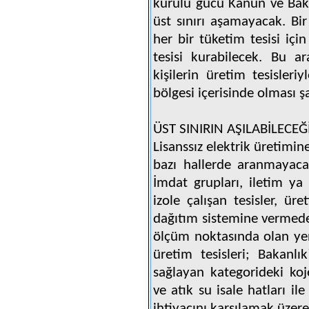
kurulu gücü Kanun ve Baka
üst sınırı aşamayacak. Bir
her bir tüketim tesisi iç
tesisi kurabilecek. Bu a
kişilerin üretim tesisleri
bölgesi içerisinde olması şa
ÜST SINIRIN AŞILABİLECE
Lisanssız elektrik üretimine
bazı hallerde aranmayacak
İmdat grupları, iletim y
izole çalışan tesisler, ür
dağıtım sistemine vermede
ölçüm noktasında olan yeni
üretim tesisleri; Bakanlık
sağlayan kategorideki koje
ve atık su isale hatları ile
ihtiyacını karşılamak üzere 