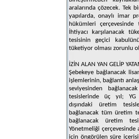
aralarında çözecek. Tek b
yapılarda, onaylı imar pr
hükümleri çerçevesinde t
İhtiyacı karşılanacak tük
tesisinin geçici kabulünü
tüketiyor olması zorunlu o
İZİN ALAN YAN GELİP YAT
Şebekeye bağlanacak lisans
işlemlerinin, bağlantı anl
seviyesinden bağlanaca
tesislerinde üç yıl; YG
dışındaki üretim tesis
bağlanacak tüm üretim tes
bağlanacak üretim tesis
Yönetmeliği çerçevesinde a
için öngörülen süre içer