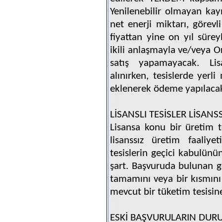
Yenilenebilir olmayan kay
net enerji miktarı, görevl
fiyattan yine on yıl süreyl
ikili anlaşmayla ve/veya O
satış yapamayacak. Lisan
alınırken, tesislerde yerl
eklenerek ödeme yapılaca
LİSANSLI TESİSLER LİSANS
Lisansa konu bir üretim te
lisanssız üretim faaliye
tesislerin geçici kabulün
şart. Başvuruda bulunan ge
tamamını veya bir kısmını 
mevcut bir tüketim tesisin
ESKİ BAŞVURULARIN DUR