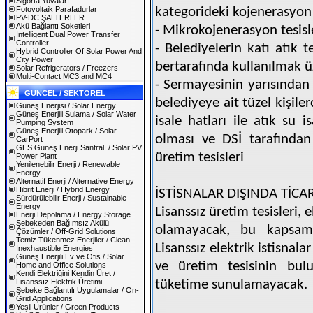
Sigorta Yuvaları
Fotovoltaik Parafadurlar
kategorideki kojenerasyon 
PV-DC ŞALTERLER
Akü Bağlantı Soketleri
- Mikrokojenerasyon tesisl
Intelligent Dual Power Transfer
Controller
- Belediyelerin katı atık t
Hybrid Controller Of Solar Power And
City Power
bertarafında kullanılmak ü
Solar Refrigerators / Freezers
Multi-Contact MC3 and MC4
- Sermayesinin yarısından 
GÜNCEL / SEKTÖREL
belediyeye ait tüzel kişiler
Güneş Enerjisi / Solar Energy
Güneş Enerjili Sulama / Solar Water
isale hatları ile atık su 
Pumping System
Güneş Enerjili Otopark / Solar
olması ve DSİ tarafında
CarPort
GES Güneş Enerji Santralı / Solar PV
üretim tesisleri
Power Plant
Yenilenebilir Enerji / Renewable
Energy
Alternatif Enerji / Alternative Energy
Hibrit Enerji / Hybrid Energy
İSTİSNALAR DIŞINDA TİCA
Sürdürülebilir Enerji / Sustainable
Energy
Lisanssız üretim tesisleri,
Enerji Depolama / Energy Storage
Şebekeden Bağımsız Akülü
olamayacak, bu kapsamd
Çözümler / Off-Grid Solutions
Temiz Tükenmez Enerjiler / Clean
Lisanssız elektrik istisnal
Inexhaustible Energies
Güneş Enerjili Ev ve Ofis / Solar
ve üretim tesisinin bul
Home and Office Solutions
Kendi Elektriğini Kendin Üret /
Lisanssız Elektrik Üretimi
tüketime sunulamayacak.
Şebeke Bağlantılı Uygulamalar / On-
Grid Applications
Yeşil Ürünler / Green Products