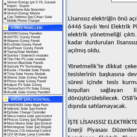
Victron Energy için 5 YIL Garanti
Import - Export
Yedekleme Ada Sistemleri
Victron Energy Marine
Cep Telefonu Şarj Cihazı Solar
Lisanssız elektriğin önü açıl
Mobile Phone Charger
6446 Sayılı Yeni Elektrik 
GÜNEŞ PANELLERI
NORM Güneş Panelleri
elektrik yönetmeliği çıkt
AXITEC Güneş Paneli
Waaree Güneş Paneli
kadar durdurulan lisanssı
EcoDelta Güneş Paneli
SunPower Güneş Paneli
açılmış oldu.
TopraySolar Modules
Sunrise / Solartech modules
Thin Film PV solar module
Victron BlueSolar Panels
Yönetmelik’te dikkat çeke
SunLink PV Technology
Esnek / Flexible Solar Panels
tesislerinin başkasına dev
Trina Solar Honey Module
Shems Solar Güneş Paneli
Phono Solar Güneş Paneli
süresi içinde tesis kurm
Kalyon PV Solar Güneş
TommaTech PV Solar Güneş
koşulları sağlayan li
Arçelik Solar Güneş Panelleri
dönüştürülebilecek. OSB’le
SOLAR ŞARJ KONTROL
HAVENSİS Solar Mppt Pwm
dışında satılamayacak.
Voltronic Solar Şarj Kontrol
EpSolar Charge Controller
Steca marka solar şarj kontrol
Phocos Güneş Şarj Regülatör
İŞTE LİSANSSIZ ELEKTRİKTE
Must Marka Solar Şarj Kontrol
Morningstar Solar Şarj Regüle
Enerji Piyasası Düzenle
Phocos CIS Industrial Control
12V-3A Solar Lamp Controller