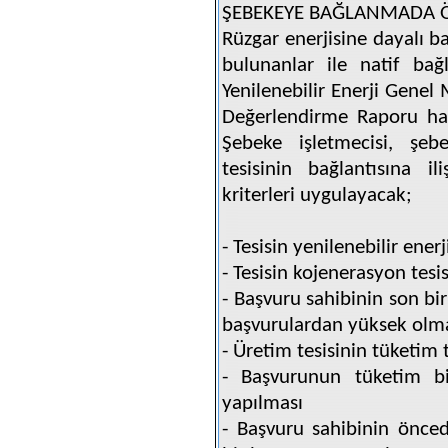
ŞEBEKEYE BAĞLANMADA Ö
Rüzgar enerjisine dayalı b
bulunanlar ile natif bağ
Yenilenebilir Enerji Gene
Değerlendirme Raporu hazı
Şebeke işletmecisi, şeb
tesisinin bağlantısına i
kriterleri uygulayacak;
- Tesisin yenilenebilir ener
- Tesisin kojenerasyon tesi
- Başvuru sahibinin son bir
başvurulardan yüksek olm
- Üretim tesisinin tüketim 
- Başvurunun tüketim bi
yapılması
- Başvuru sahibinin önce