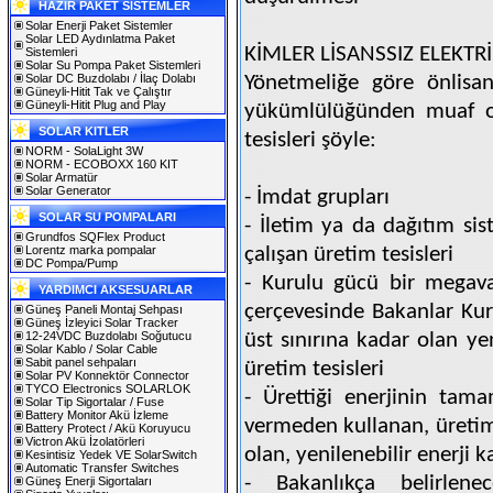
HAZIR PAKET SİSTEMLER
Solar Enerji Paket Sistemler
Solar LED Aydınlatma Paket
KİMLER LİSANSSIZ ELEKTR
Sistemleri
Solar Su Pompa Paket Sistemleri
Solar DC Buzdolabı / İlaç Dolabı
Yönetmeliğe göre önlisan
Güneyli-Hitit Tak ve Çalıştır
Güneyli-Hitit Plug and Play
yükümlülüğünden muaf ola
SOLAR KITLER
tesisleri şöyle:
NORM - SolaLight 3W
NORM - ECOBOXX 160 KIT
Solar Armatür
Solar Generator
- İmdat grupları
SOLAR SU POMPALARI
- İletim ya da dağıtım sis
Grundfos SQFlex Product
Lorentz marka pompalar
çalışan üretim tesisleri
DC Pompa/Pump
- Kurulu gücü bir mega
YARDIMCI AKSESUARLAR
çerçevesinde Bakanlar Kuru
Güneş Paneli Montaj Sehpası
Güneş İzleyici Solar Tracker
12-24VDC Buzdolabı Soğutucu
üst sınırına kadar olan ye
Solar Kablo / Solar Cable
Sabit panel sehpaları
üretim tesisleri
Solar PV Konnektör Connector
TYCO Electronics SOLARLOK
- Ürettiği enerjinin tam
Solar Tip Sigortalar / Fuse
Battery Monitor Akü İzleme
vermeden kullanan, üretim
Battery Protect / Akü Koruyucu
Victron Akü İzolatörleri
olan, yenilenebilir enerji k
Kesintisiz Yedek VE SolarSwitch
Automatic Transfer Switches
- Bakanlıkça belirlene
Güneş Enerji Sigortaları