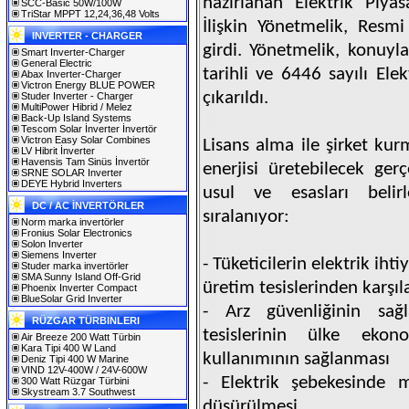
hazırlanan Elektrik Piyas
SCC-Basic 50W/100W
TriStar MPPT 12,24,36,48 Volts
İlişkin Yönetmelik, Resm
INVERTER - CHARGER
girdi. Yönetmelik, konuyla
Smart Inverter-Charger
General Electric
tarihli ve 6446 sayılı El
Abax Inverter-Charger
Victron Energy BLUE POWER
çıkarıldı.
Studer Inverter - Charger
MultiPower Hibrid / Melez
Back-Up Island Systems
Tescom Solar İnverter İnvertör
Victron Easy Solar Combines
Lisans alma ile şirket ku
LV Hibrit İnverter
Havensis Tam Sinüs İnvertör
enerjisi üretebilecek ger
SRNE SOLAR Inverter
DEYE Hybrid Inverters
usul ve esasları beli
DC / AC İNVERTÖRLER
sıralanıyor:
Norm marka invertörler
Fronius Solar Electronics
Solon Inverter
Siemens Inverter
- Tüketicilerin elektrik ih
Studer marka invertörler
SMA Sunny Island Off-Grid
üretim tesislerinden karşı
Phoenix Inverter Compact
BlueSolar Grid Inverter
- Arz güvenliğinin sağ
RÜZGAR TÜRBINLERI
tesislerinin ülke ekon
Air Breeze 200 Watt Türbin
Kara Tipi 400 W Land
kullanımının sağlanması
Deniz Tipi 400 W Marine
VIND 12V-400W / 24V-600W
- Elektrik şebekesinde 
300 Watt Rüzgar Türbini
Skystream 3.7 Southwest
düşürülmesi