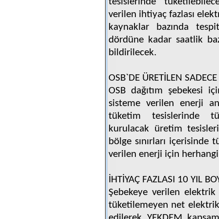
tesislerinde tüketilebil
verilen ihtiyaç fazlası elekt
kaynaklar bazında tespi
dördüne kadar saatlik baz
bildirilecek.
OSB`DE ÜRETİLEN SADECE
OSB dağıtım şebekesi içi
sisteme verilen enerji a
tüketim tesislerinde tü
kurulacak üretim tesisler
bölge sınırları içerisinde
verilen enerji için herhan
İHTİYAÇ FAZLASI 10 YIL B
Şebekeye verilen elektri
tüketilemeyen net elektrik 
edilerek YEKDEM kapsamın