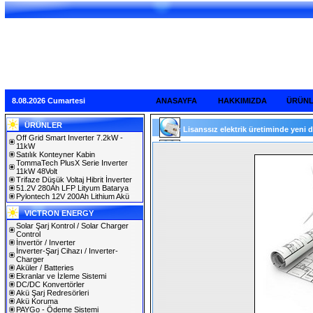
8.08.2026 Cumartesi
ANASAYFA
HAKKIMIZDA
ÜRÜN
ÜRÜNLER
Lisanssız elektrik üretiminde yeni d
Off Grid Smart Inverter 7.2kW -
11kW
Satılık Konteyner Kabin
TommaTech PlusX Serie Inverter
11kW 48Volt
Trifaze Düşük Voltaj Hibrit İnverter
51.2V 280Ah LFP Lityum Batarya
Pylontech 12V 200Ah Lithium Akü
VICTRON ENERGY
Solar Şarj Kontrol / Solar Charger
Control
İnvertör / Inverter
İnverter-Şarj Cihazı / Inverter-
Charger
Aküler / Batteries
Ekranlar ve İzleme Sistemi
DC/DC Konvertörler
Akü Şarj Redresörleri
Akü Koruma
PAYGo - Ödeme Sistemi