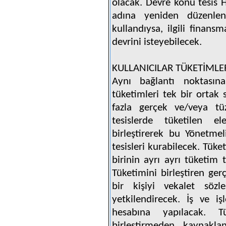
olacak. Devre konu tesis 
adına yeniden düzenlenm
kullandıysa, ilgili finans
devrini isteyebilecek.
KULLANICILAR TÜKETİMLER
Aynı bağlantı noktasına
tüketimleri tek bir ortak 
fazla gerçek ve/veya tüz
tesislerde tüketilen ele
birleştirerek bu Yönetme
tesisleri kurabilecek. Tüke
birinin ayrı ayrı tüketim 
Tüketimini birleştiren ger
bir kişiyi vekalet sözl
yetkilendirecek. İş ve iş
hesabına yapılacak. Tü
birleştirmeden kaynakla