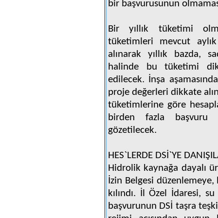
bir başvurusunun olmamas
Bir yıllık tüketimi olm
tüketimleri mevcut aylık
alınarak yıllık bazda, s
halinde bu tüketimi dik
edilecek. İnşa aşamasındak
proje değerleri dikkate al
tüketimlerine göre hesapl
birden fazla başvuru de
gözetilecek.
HES`LERDE DSİ`YE DANIŞI
Hidrolik kaynağa dayalı ür
İzin Belgesi düzenlemeye, b
kılındı. İl Özel İdaresi, 
başvurunun DSİ taşra teşki