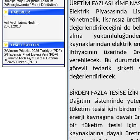
Keşif Proje Geliştirme Tasarım
ÜRETİM FAZLASI KİME NAS
Energiewende / Enerji Dönüşümü
Elektrik Piyasasında Lis
HABERLER
Yönetmelik, lisanssız üreti
Acil Aydınlatma Nedir ...
26.01.2018
değerlendirileceğini de bel
alma yükümlülüğünde
SOLAREX ISTANBUL 2019
kaynaklarından elektrik ene
FİYAT LİSTELERİ
30.01.2019
Victron Pricelist 2026 Turkiye
(PDF)
ihtiyacının üzerinde üre
Havensis Fiyat Listesi Yeni
(PDF)
TommaTech Fiyat Listesi Haziran
verebilecek. Bu durumda s
2025 Türkçe
(PDF)
görevli tedarik şirketi
değerlendirilecek.
BİRDEN FAZLA TESİSE İZİN
Dağıtım sisteminde yeter
tüketim tesisi için birden
enerji kaynağına dayalı ür
bir tüketim tesisi için 
kaynaklarına dayalı üreti