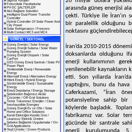
20 milyar dolara yükseldi
Sigorta Yuvaları
Fotovoltaik Parafadurlar
arasında güneş enerjisi al
PV-DC ŞALTERLER
Akü Bağlantı Soketleri
Intelligent Dual Power Transfer
çekti. Türkiye ile İran’ın 
Controller
Hybrid Controller Of Solar Power And
bir paralellik olduğunu b
City Power
Solar Refrigerators / Freezers
noktasını güçlendirebileceği
Multi-Contact MC3 and MC4
GÜNCEL / SEKTÖREL
Güneş Enerjisi / Solar Energy
İran’da 2010-2015 dönemind
Güneş Enerjili Sulama / Solar Water
Pumping System
doksanlarda olduğunu ifa
Güneş Enerjili Otopark / Solar
CarPort
enerji kullanımının gere
GES Güneş Enerji Santralı / Solar PV
Power Plant
yenilenebilir kaynakların k
Yenilenebilir Enerji / Renewable
Energy
etti. Son yıllarda İran’da
Alternatif Enerji / Alternative Energy
Hibrit Enerji / Hybrid Energy
Sürdürülebilir Enerji / Sustainable
yaptıığını, bunu da hava
Energy
Enerji Depolama / Energy Storage
Caferkazami, “İran öne
Şebekeden Bağımsız Akülü
Çözümler / Off-Grid Solutions
potansiyeline sahip bir 
Temiz Tükenmez Enerjiler / Clean
Inexhaustible Energies
köylerde başladık. Topla
Güneş Enerjili Ev ve Ofis / Solar
Home and Office Solutions
fabrikamız var. Solar t
Kendi Elektriğini Kendin Üret /
Lisanssız Elektrik Üretimi
gücünde bir santrale sahi
Şebeke Bağlantılı Uygulamalar / On-
Grid Applications
Yeşil Ürünler / Green Products
enerji kurulumunda 