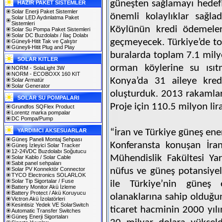
güneşten sağlamayı hedef
HAZIR PAKET SİSTEMLER
Solar Enerji Paket Sistemler
önemli kolaylıklar sağla
Solar LED Aydınlatma Paket
Sistemleri
Köylünün kredi ödemeleri
Solar Su Pompa Paket Sistemleri
Solar DC Buzdolabı / İlaç Dolabı
geçmeyecek. Türkiye’de t
Güneyli-Hitit Tak ve Çalıştır
Güneyli-Hitit Plug and Play
buralarda toplam 7.1 mily
SOLAR KITLER
orman köylerine su ısı
NORM - SolaLight 3W
NORM - ECOBOXX 160 KIT
Konya’da 31 aileye kred
Solar Armatür
Solar Generator
oluşturduk. 2013 rakamları
SOLAR SU POMPALARI
Proje için 110.5 milyon li
Grundfos SQFlex Product
Lorentz marka pompalar
DC Pompa/Pump
YARDIMCI AKSESUARLAR
“İran ve Türkiye güneş enerj
Güneş Paneli Montaj Sehpası
Konferansta konuşan İran
Güneş İzleyici Solar Tracker
12-24VDC Buzdolabı Soğutucu
Mühendislik Fakültesi Ya
Solar Kablo / Solar Cable
Sabit panel sehpaları
Solar PV Konnektör Connector
nüfus ve güneş potansiyeli
TYCO Electronics SOLARLOK
Solar Tip Sigortalar / Fuse
ile Türkiye’nin güneş e
Battery Monitor Akü İzleme
Battery Protect / Akü Koruyucu
olanaklarına sahip olduğun
Victron Akü İzolatörleri
Kesintisiz Yedek VE SolarSwitch
ticaret hacminin 2000 yılı
Automatic Transfer Switches
Güneş Enerji Sigortaları