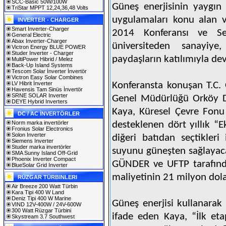
SCC-Basic 50W/100W
Güneş enerjisinin yaygın 
TriStar MPPT 12,24,36,48 Volts
uygulamaları konu alan 
INVERTER - CHARGER
Smart Inverter-Charger
2014 Konferansı ve Se
General Electric
Abax Inverter-Charger
üniversiteden sanayiy
Victron Energy BLUE POWER
Studer Inverter - Charger
paydaşların katılımıyla d
MultiPower Hibrid / Melez
Back-Up Island Systems
Tescom Solar İnverter İnvertör
Victron Easy Solar Combines
LV Hibrit İnverter
Konferansta konuşan T.C.
Havensis Tam Sinüs İnvertör
SRNE SOLAR Inverter
Genel Müdürlüğü Orköy D
DEYE Hybrid Inverters
Kaya, Küresel Çevre Fonu 
DC / AC İNVERTÖRLER
Norm marka invertörler
desteklenen dört yıllık “E
Fronius Solar Electronics
Solon Inverter
diğeri batıdan seçtikleri
Siemens Inverter
Studer marka invertörler
suyunu güneşten sağlayaca
SMA Sunny Island Off-Grid
Phoenix Inverter Compact
GÜNDER ve UFTP tarafınd
BlueSolar Grid Inverter
maliyetinin 21 milyon dolar
RÜZGAR TÜRBINLERI
Air Breeze 200 Watt Türbin
Kara Tipi 400 W Land
Deniz Tipi 400 W Marine
Güneş enerjisi kullanarak
VIND 12V-400W / 24V-600W
300 Watt Rüzgar Türbini
ifade eden Kaya, “İlk et
Skystream 3.7 Southwest