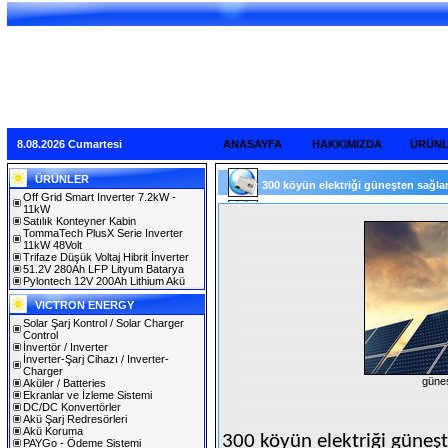
8.08.2026 Cumartesi
ANASAYFA
HAKKIMIZDA
ÜRÜN
ÜRÜNLER
300 köyün elektriği güneşten sağlan
Off Grid Smart Inverter 7.2kW -
11kW
Satılık Konteyner Kabin
TommaTech PlusX Serie Inverter
11kW 48Volt
Trifaze Düşük Voltaj Hibrit İnverter
51.2V 280Ah LFP Lityum Batarya
Pylontech 12V 200Ah Lithium Akü
VICTRON ENERGY
Solar Şarj Kontrol / Solar Charger
Control
İnvertör / Inverter
İnverter-Şarj Cihazı / Inverter-
Charger
güneş
Aküler / Batteries
Ekranlar ve İzleme Sistemi
DC/DC Konvertörler
Akü Şarj Redresörleri
Akü Koruma
300 köyün elektriği güneş
PAYGo - Ödeme Sistemi