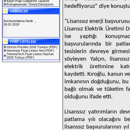
Keşif Proje Geliştirme Tasarım
Energiewende / Enerji Dönüşümü
hedefliyoruz” diye konuştu
HABERLER
“Lisanssız enerji başvuru
Acil Aydınlatma Nedir ...
26.01.2018
Lisansız Elektrik Üretimi 
ise yaptığı konuşmada
SOLAREX ISTANBUL 2019
FİYAT LİSTELERİ
30.01.2019
başvurularında bir patla
Victron Pricelist 2026 Turkiye
(PDF)
tesislerin devreye girme
Havensis Fiyat Listesi Yeni
(PDF)
TommaTech Fiyat Listesi Haziran
2025 Türkçe
(PDF)
söyleyen Yalçın, lisanssı
elektrik üretimine katı
kaydetti. Kıroğlu, kanun ve
imkanının doğduğunu, bu 
bağlı olmak ve tüketim fa
olduğunu ifade etti.
Lisanssız yatırımların de
patlama yılı olacağını b
lisanssız başvurularının y