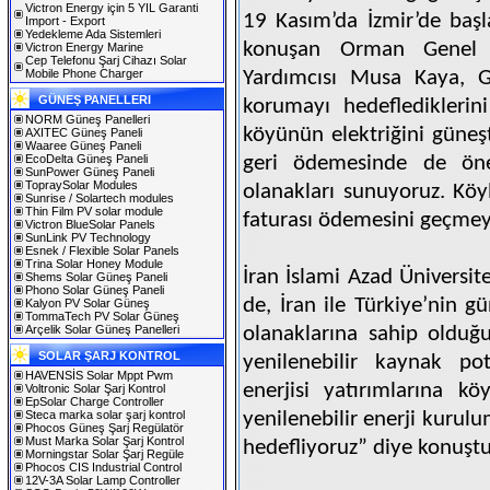
Victron Energy için 5 YIL Garanti
19 Kasım’da İzmir’de baş
Import - Export
Yedekleme Ada Sistemleri
konuşan Orman Genel 
Victron Energy Marine
Cep Telefonu Şarj Cihazı Solar
Mobile Phone Charger
Yardımcısı Musa Kaya, Gü
GÜNEŞ PANELLERI
korumayı hedeflediklerin
NORM Güneş Panelleri
köyünün elektriğini güneş
AXITEC Güneş Paneli
Waaree Güneş Paneli
EcoDelta Güneş Paneli
geri ödemesinde de önem
SunPower Güneş Paneli
TopraySolar Modules
olanakları sunuyoruz. Köy
Sunrise / Solartech modules
Thin Film PV solar module
faturası ödemesini geçmey
Victron BlueSolar Panels
SunLink PV Technology
Esnek / Flexible Solar Panels
Trina Solar Honey Module
İran İslami Azad Üniversit
Shems Solar Güneş Paneli
Phono Solar Güneş Paneli
de, İran ile Türkiye’nin g
Kalyon PV Solar Güneş
TommaTech PV Solar Güneş
Arçelik Solar Güneş Panelleri
olanaklarına sahip olduğ
SOLAR ŞARJ KONTROL
yenilenebilir kaynak po
HAVENSİS Solar Mppt Pwm
enerjisi yatırımlarına k
Voltronic Solar Şarj Kontrol
EpSolar Charge Controller
Steca marka solar şarj kontrol
yenilenebilir enerji kuru
Phocos Güneş Şarj Regülatör
Must Marka Solar Şarj Kontrol
hedefliyoruz” diye konuştu
Morningstar Solar Şarj Regüle
Phocos CIS Industrial Control
12V-3A Solar Lamp Controller