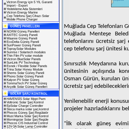
Victron Energy için 5 YIL Garanti
Import - Export
Yedekleme Ada Sistemleri
Victron Energy Marine
Cep Telefonu Şarj Cihazı Solar
Mobile Phone Charger
Muğlada Cep Telefonları Gü
GÜNEŞ PANELLERI
NORM Güneş Panelleri
Muğlada Menteşe Belediy
AXITEC Güneş Paneli
Waaree Güneş Paneli
telefonlarını ücretsiz şar
EcoDelta Güneş Paneli
SunPower Güneş Paneli
cep telefonu şarj ünitesi k
TopraySolar Modules
Sunrise / Solartech modules
Thin Film PV solar module
Victron BlueSolar Panels
SunLink PV Technology
Sınırsızlık Meydanına kuru
Esnek / Flexible Solar Panels
Trina Solar Honey Module
ünitesinin açılışında ko
Shems Solar Güneş Paneli
Phono Solar Güneş Paneli
Osman Gürün, kurulan ünit
Kalyon PV Solar Güneş
TommaTech PV Solar Güneş
ücretsiz şarj edebilecekleri
Arçelik Solar Güneş Panelleri
SOLAR ŞARJ KONTROL
HAVENSİS Solar Mppt Pwm
Yenilenebilir enerji konus
Voltronic Solar Şarj Kontrol
EpSolar Charge Controller
projeler hazırladıklarını b
Steca marka solar şarj kontrol
Phocos Güneş Şarj Regülatör
Must Marka Solar Şarj Kontrol
Morningstar Solar Şarj Regüle
"İlk olarak güneş evi
Phocos CIS Industrial Control
12V-3A Solar Lamp Controller