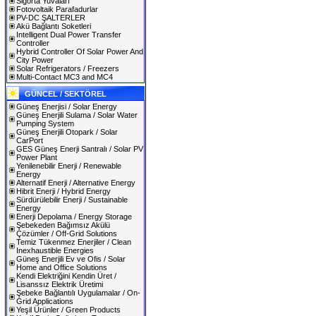
Sigorta Yuvaları
Fotovoltaik Parafadurlar
PV-DC ŞALTERLER
Akü Bağlantı Soketleri
Intelligent Dual Power Transfer
Controller
Hybrid Controller Of Solar Power And
City Power
Solar Refrigerators / Freezers
Multi-Contact MC3 and MC4
GÜNCEL / SEKTÖREL
Güneş Enerjisi / Solar Energy
Güneş Enerjili Sulama / Solar Water
Pumping System
Güneş Enerjili Otopark / Solar
CarPort
GES Güneş Enerji Santralı / Solar PV
Power Plant
Yenilenebilir Enerji / Renewable
Energy
Alternatif Enerji / Alternative Energy
Hibrit Enerji / Hybrid Energy
Sürdürülebilir Enerji / Sustainable
Energy
Enerji Depolama / Energy Storage
Şebekeden Bağımsız Akülü
Çözümler / Off-Grid Solutions
Temiz Tükenmez Enerjiler / Clean
Inexhaustible Energies
Güneş Enerjili Ev ve Ofis / Solar
Home and Office Solutions
Kendi Elektriğini Kendin Üret /
Lisanssız Elektrik Üretimi
Şebeke Bağlantılı Uygulamalar / On-
Grid Applications
Yeşil Ürünler / Green Products