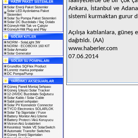
faaliyetlerde de bir çok ça
HAZIR PAKET SİSTEMLER
Solar Enerji Paket Sistemler
Ankara, İstanbul ve Adana
Solar LED Aydınlatma Paket
Sistemleri
sistemi kurmaktan gurur du
Solar Su Pompa Paket Sistemleri
Solar DC Buzdolabı / İlaç Dolabı
Güneyli-Hitit Tak ve Çalıştır
Güneyli-Hitit Plug and Play
Açılışa katılanlara, güneş 
SOLAR KITLER
dağıtıldı. (AA)
NORM - SolaLight 3W
NORM - ECOBOXX 160 KIT
www.haberler.com
Solar Armatür
Solar Generator
07.06.2014
SOLAR SU POMPALARI
Grundfos SQFlex Product
Lorentz marka pompalar
DC Pompa/Pump
YARDIMCI AKSESUARLAR
Güneş Paneli Montaj Sehpası
Güneş İzleyici Solar Tracker
12-24VDC Buzdolabı Soğutucu
Solar Kablo / Solar Cable
Sabit panel sehpaları
Solar PV Konnektör Connector
TYCO Electronics SOLARLOK
Solar Tip Sigortalar / Fuse
Battery Monitor Akü İzleme
Battery Protect / Akü Koruyucu
Victron Akü İzolatörleri
Kesintisiz Yedek VE SolarSwitch
Automatic Transfer Switches
Güneş Enerji Sigortaları