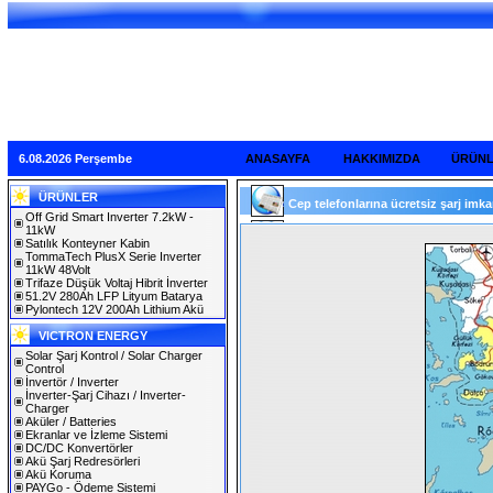
6.08.2026 Perşembe
ANASAYFA
HAKKIMIZDA
ÜRÜN
ÜRÜNLER
Cep telefonlarına ücretsiz şarj imkan
Off Grid Smart Inverter 7.2kW -
11kW
Satılık Konteyner Kabin
TommaTech PlusX Serie Inverter
11kW 48Volt
Trifaze Düşük Voltaj Hibrit İnverter
51.2V 280Ah LFP Lityum Batarya
Pylontech 12V 200Ah Lithium Akü
VICTRON ENERGY
Solar Şarj Kontrol / Solar Charger
Control
İnvertör / Inverter
İnverter-Şarj Cihazı / Inverter-
Charger
Aküler / Batteries
Ekranlar ve İzleme Sistemi
DC/DC Konvertörler
Akü Şarj Redresörleri
Akü Koruma
PAYGo - Ödeme Sistemi