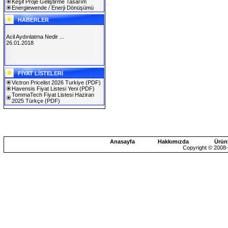
Keşif Proje Geliştirme Tasarım
Energiewende / Enerji Dönüşümü
HABERLER
Acil Aydınlatma Nedir ...
26.01.2018
SOLAREX ISTANBUL 2019
FİYAT LİSTELERİ
30.01.2019
Victron Pricelist 2026 Turkiye
(PDF)
Havensis Fiyat Listesi Yeni
(PDF)
TommaTech Fiyat Listesi Haziran
2025 Türkçe
(PDF)
Anasayfa
Hakkımızda
Ürün
Copyright © 2008-2