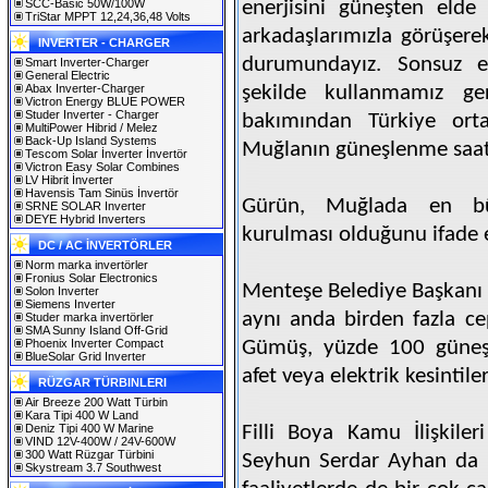
SCC-Basic 50W/100W
enerjisini güneşten elde
TriStar MPPT 12,24,36,48 Volts
arkadaşlarımızla görüşerek
INVERTER - CHARGER
durumundayız. Sonsuz en
Smart Inverter-Charger
General Electric
Abax Inverter-Charger
şekilde kullanmamız ger
Victron Energy BLUE POWER
Studer Inverter - Charger
bakımından Türkiye ort
MultiPower Hibrid / Melez
Back-Up Island Systems
Muğlanın güneşlenme saati
Tescom Solar İnverter İnvertör
Victron Easy Solar Combines
LV Hibrit İnverter
Havensis Tam Sinüs İnvertör
Gürün, Muğlada en büy
SRNE SOLAR Inverter
DEYE Hybrid Inverters
kurulması olduğunu ifade e
DC / AC İNVERTÖRLER
Norm marka invertörler
Fronius Solar Electronics
Menteşe Belediye Başkanı 
Solon Inverter
Siemens Inverter
aynı anda birden fazla cep
Studer marka invertörler
SMA Sunny Island Off-Grid
Phoenix Inverter Compact
Gümüş, yüzde 100 güneş e
BlueSolar Grid Inverter
afet veya elektrik kesintil
RÜZGAR TÜRBINLERI
Air Breeze 200 Watt Türbin
Kara Tipi 400 W Land
Deniz Tipi 400 W Marine
Filli Boya Kamu İlişkile
VIND 12V-400W / 24V-600W
300 Watt Rüzgar Türbini
Seyhun Serdar Ayhan da tic
Skystream 3.7 Southwest