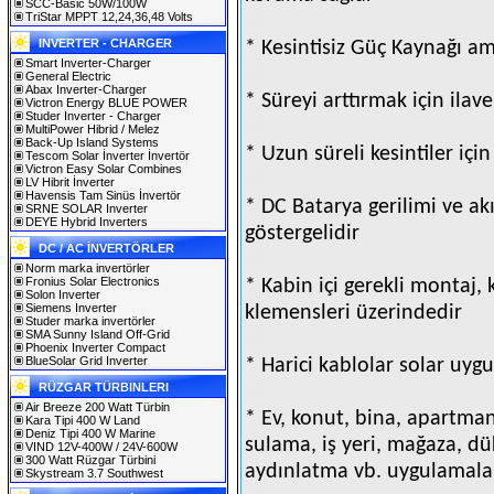
SCC-Basic 50W/100W
TriStar MPPT 12,24,36,48 Volts
INVERTER - CHARGER
* Kesintisiz Güç Kaynağı ama
Smart Inverter-Charger
General Electric
Abax Inverter-Charger
* Süreyi arttırmak için ilav
Victron Energy BLUE POWER
Studer Inverter - Charger
MultiPower Hibrid / Melez
Back-Up Island Systems
* Uzun süreli kesintiler iç
Tescom Solar İnverter İnvertör
Victron Easy Solar Combines
LV Hibrit İnverter
Havensis Tam Sinüs İnvertör
* DC Batarya gerilimi ve akı
SRNE SOLAR Inverter
DEYE Hybrid Inverters
göstergelidir
DC / AC İNVERTÖRLER
Norm marka invertörler
Fronius Solar Electronics
* Kabin içi gerekli montaj, 
Solon Inverter
Siemens Inverter
klemensleri üzerindedir
Studer marka invertörler
SMA Sunny Island Off-Grid
Phoenix Inverter Compact
BlueSolar Grid Inverter
* Harici kablolar solar uy
RÜZGAR TÜRBINLERI
Air Breeze 200 Watt Türbin
* Ev, konut, bina, apartman, 
Kara Tipi 400 W Land
Deniz Tipi 400 W Marine
sulama, iş yeri, mağaza, dü
VIND 12V-400W / 24V-600W
300 Watt Rüzgar Türbini
aydınlatma vb. uygulamalar
Skystream 3.7 Southwest