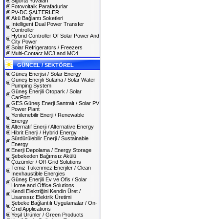
Sigorta Yuvaları
Fotovoltaik Parafadurlar
PV-DC ŞALTERLER
Akü Bağlantı Soketleri
Intelligent Dual Power Transfer
Controller
Hybrid Controller Of Solar Power And
City Power
Solar Refrigerators / Freezers
Multi-Contact MC3 and MC4
GÜNCEL / SEKTÖREL
Güneş Enerjisi / Solar Energy
Güneş Enerjili Sulama / Solar Water
Pumping System
Güneş Enerjili Otopark / Solar
CarPort
GES Güneş Enerji Santralı / Solar PV
Power Plant
Yenilenebilir Enerji / Renewable
Energy
Alternatif Enerji / Alternative Energy
Hibrit Enerji / Hybrid Energy
Sürdürülebilir Enerji / Sustainable
Energy
Enerji Depolama / Energy Storage
Şebekeden Bağımsız Akülü
Çözümler / Off-Grid Solutions
Temiz Tükenmez Enerjiler / Clean
Inexhaustible Energies
Güneş Enerjili Ev ve Ofis / Solar
Home and Office Solutions
Kendi Elektriğini Kendin Üret /
Lisanssız Elektrik Üretimi
Şebeke Bağlantılı Uygulamalar / On-
Grid Applications
Yeşil Ürünler / Green Products