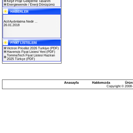
Keşif Proje Geliştirme Tasarım
Energiewende / Enerji Dönüşümü
HABERLER
Acil Aydınlatma Nedir ...
26.01.2018
SOLAREX ISTANBUL 2019
FİYAT LİSTELERİ
30.01.2019
Victron Pricelist 2026 Turkiye
(PDF)
Havensis Fiyat Listesi Yeni
(PDF)
TommaTech Fiyat Listesi Haziran
2025 Türkçe
(PDF)
Anasayfa
Hakkımızda
Ürün
Copyright © 2008-2