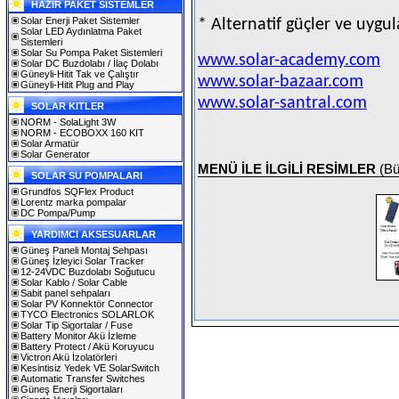
HAZIR PAKET SİSTEMLER
Solar Enerji Paket Sistemler
* Alternatif güçler ve uygul
Solar LED Aydınlatma Paket
Sistemleri
Solar Su Pompa Paket Sistemleri
www.solar-academy.com
Solar DC Buzdolabı / İlaç Dolabı
Güneyli-Hitit Tak ve Çalıştır
www.solar-bazaar.com
Güneyli-Hitit Plug and Play
www.solar-santral.com
SOLAR KITLER
NORM - SolaLight 3W
NORM - ECOBOXX 160 KIT
Solar Armatür
Solar Generator
MENÜ İLE İLGİLİ RESİMLER
(Bü
SOLAR SU POMPALARI
Grundfos SQFlex Product
Lorentz marka pompalar
DC Pompa/Pump
YARDIMCI AKSESUARLAR
Güneş Paneli Montaj Sehpası
Güneş İzleyici Solar Tracker
12-24VDC Buzdolabı Soğutucu
Solar Kablo / Solar Cable
Sabit panel sehpaları
Solar PV Konnektör Connector
TYCO Electronics SOLARLOK
Solar Tip Sigortalar / Fuse
Battery Monitor Akü İzleme
Battery Protect / Akü Koruyucu
Victron Akü İzolatörleri
Kesintisiz Yedek VE SolarSwitch
Automatic Transfer Switches
Güneş Enerji Sigortaları