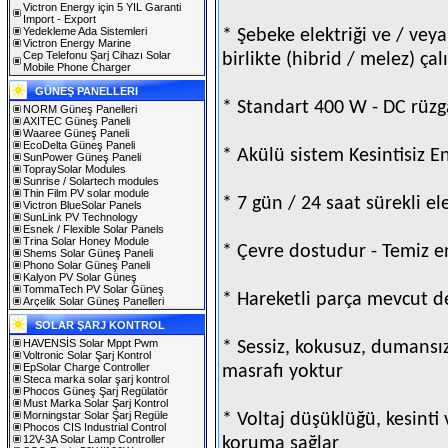
Victron Energy için 5 YIL Garanti
Import - Export
Yedekleme Ada Sistemleri
* Şebeke elektriği ve / veya
Victron Energy Marine
Cep Telefonu Şarj Cihazı Solar
birlikte (hibrid / melez) çalı
Mobile Phone Charger
GÜNEŞ PANELLERI
* Standart 400 W - DC rüzg
NORM Güneş Panelleri
AXITEC Güneş Paneli
Waaree Güneş Paneli
EcoDelta Güneş Paneli
* Akülü sistem Kesintisiz E
SunPower Güneş Paneli
TopraySolar Modules
Sunrise / Solartech modules
Thin Film PV solar module
* 7 gün / 24 saat sürekli ele
Victron BlueSolar Panels
SunLink PV Technology
Esnek / Flexible Solar Panels
Trina Solar Honey Module
* Çevre dostudur - Temiz en
Shems Solar Güneş Paneli
Phono Solar Güneş Paneli
Kalyon PV Solar Güneş
TommaTech PV Solar Güneş
* Hareketli parça mevcut de
Arçelik Solar Güneş Panelleri
SOLAR ŞARJ KONTROL
HAVENSİS Solar Mppt Pwm
* Sessiz, kokusuz, dumansız
Voltronic Solar Şarj Kontrol
EpSolar Charge Controller
masrafı yoktur
Steca marka solar şarj kontrol
Phocos Güneş Şarj Regülatör
Must Marka Solar Şarj Kontrol
Morningstar Solar Şarj Regüle
* Voltaj düşüklüğü, kesinti
Phocos CIS Industrial Control
12V-3A Solar Lamp Controller
koruma sağlar