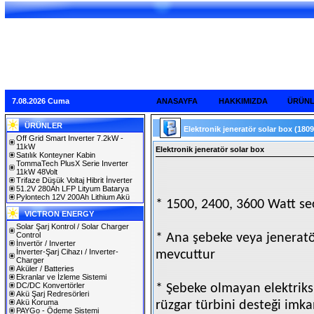
7.08.2026 Cuma
ANASAYFA
HAKKIMIZDA
ÜRÜN
ÜRÜNLER
Elektronik jeneratör solar box
(1809
Off Grid Smart Inverter 7.2kW -
11kW
Elektronik jeneratör solar box
Satılık Konteyner Kabin
TommaTech PlusX Serie Inverter
11kW 48Volt
Trifaze Düşük Voltaj Hibrit İnverter
51.2V 280Ah LFP Lityum Batarya
Pylontech 12V 200Ah Lithium Akü
* 1500, 2400, 3600 Watt s
VICTRON ENERGY
Solar Şarj Kontrol / Solar Charger
Control
* Ana şebeke veya jeneratör
İnvertör / Inverter
İnverter-Şarj Cihazı / Inverter-
mevcuttur
Charger
Aküler / Batteries
Ekranlar ve İzleme Sistemi
DC/DC Konvertörler
* Şebeke olmayan elektriksi
Akü Şarj Redresörleri
Akü Koruma
rüzgar türbini desteği imka
PAYGo - Ödeme Sistemi