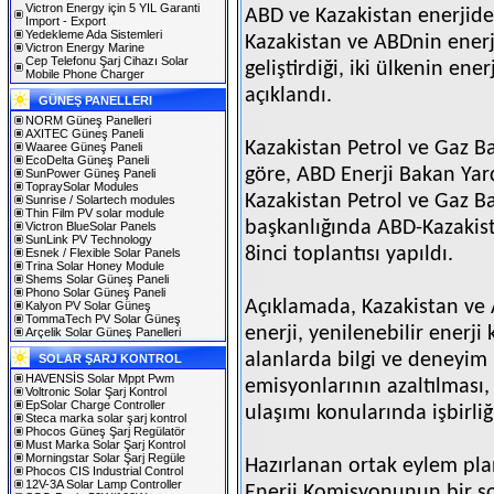
Victron Energy için 5 YIL Garanti
ABD ve Kazakistan enerjide
Import - Export
Yedekleme Ada Sistemleri
Kazakistan ve ABDnin enerj
Victron Energy Marine
Cep Telefonu Şarj Cihazı Solar
geliştirdiği, iki ülkenin ene
Mobile Phone Charger
açıklandı.
GÜNEŞ PANELLERI
NORM Güneş Panelleri
AXITEC Güneş Paneli
Kazakistan Petrol ve Gaz B
Waaree Güneş Paneli
EcoDelta Güneş Paneli
göre, ABD Enerji Bakan Yar
SunPower Güneş Paneli
TopraySolar Modules
Kazakistan Petrol ve Gaz 
Sunrise / Solartech modules
Thin Film PV solar module
başkanlığında ABD-Kazakis
Victron BlueSolar Panels
SunLink PV Technology
8inci toplantısı yapıldı.
Esnek / Flexible Solar Panels
Trina Solar Honey Module
Shems Solar Güneş Paneli
Phono Solar Güneş Paneli
Açıklamada, Kazakistan ve 
Kalyon PV Solar Güneş
TommaTech PV Solar Güneş
enerji, yenilenebilir enerji 
Arçelik Solar Güneş Panelleri
alanlarda bilgi ve deneyim
SOLAR ŞARJ KONTROL
HAVENSİS Solar Mppt Pwm
emisyonlarının azaltılması,
Voltronic Solar Şarj Kontrol
EpSolar Charge Controller
ulaşımı konularında işbirli
Steca marka solar şarj kontrol
Phocos Güneş Şarj Regülatör
Must Marka Solar Şarj Kontrol
Morningstar Solar Şarj Regüle
Hazırlanan ortak eylem pl
Phocos CIS Industrial Control
12V-3A Solar Lamp Controller
Enerji Komisyonunun bir so