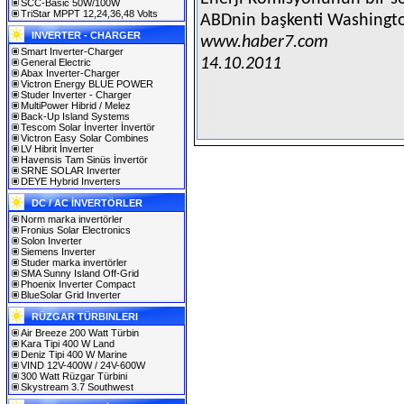
SCC-Basic 50W/100W
TriStar MPPT 12,24,36,48 Volts
ABDnin başkenti Washingto
INVERTER - CHARGER
www.haber7.com
Smart Inverter-Charger
14.10.2011
General Electric
Abax Inverter-Charger
Victron Energy BLUE POWER
Studer Inverter - Charger
MultiPower Hibrid / Melez
Back-Up Island Systems
Tescom Solar İnverter İnvertör
Victron Easy Solar Combines
LV Hibrit İnverter
Havensis Tam Sinüs İnvertör
SRNE SOLAR Inverter
DEYE Hybrid Inverters
DC / AC İNVERTÖRLER
Norm marka invertörler
Fronius Solar Electronics
Solon Inverter
Siemens Inverter
Studer marka invertörler
SMA Sunny Island Off-Grid
Phoenix Inverter Compact
BlueSolar Grid Inverter
RÜZGAR TÜRBINLERI
Air Breeze 200 Watt Türbin
Kara Tipi 400 W Land
Deniz Tipi 400 W Marine
VIND 12V-400W / 24V-600W
300 Watt Rüzgar Türbini
Skystream 3.7 Southwest