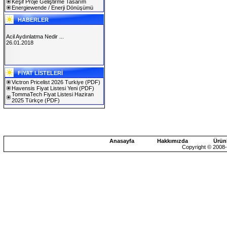
Keşif Proje Geliştirme Tasarım
Energiewende / Enerji Dönüşümü
HABERLER
Acil Aydınlatma Nedir ...
26.01.2018
SOLAREX ISTANBUL 2019
FİYAT LİSTELERİ
30.01.2019
Victron Pricelist 2026 Turkiye
(PDF)
Havensis Fiyat Listesi Yeni
(PDF)
TommaTech Fiyat Listesi Haziran
2025 Türkçe
(PDF)
Anasayfa
Hakkımızda
Ürün
Copyright © 2008-2