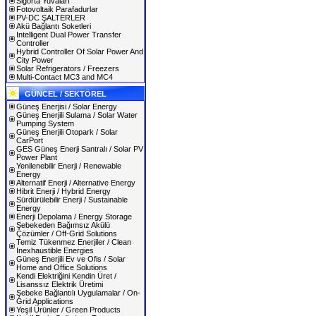
Sigorta Yuvaları
Fotovoltaik Parafadurlar
PV-DC ŞALTERLER
Akü Bağlantı Soketleri
Intelligent Dual Power Transfer
Controller
Hybrid Controller Of Solar Power And
City Power
Solar Refrigerators / Freezers
Multi-Contact MC3 and MC4
GÜNCEL / SEKTÖREL
Güneş Enerjisi / Solar Energy
Güneş Enerjili Sulama / Solar Water
Pumping System
Güneş Enerjili Otopark / Solar
CarPort
GES Güneş Enerji Santralı / Solar PV
Power Plant
Yenilenebilir Enerji / Renewable
Energy
Alternatif Enerji / Alternative Energy
Hibrit Enerji / Hybrid Energy
Sürdürülebilir Enerji / Sustainable
Energy
Enerji Depolama / Energy Storage
Şebekeden Bağımsız Akülü
Çözümler / Off-Grid Solutions
Temiz Tükenmez Enerjiler / Clean
Inexhaustible Energies
Güneş Enerjili Ev ve Ofis / Solar
Home and Office Solutions
Kendi Elektriğini Kendin Üret /
Lisanssız Elektrik Üretimi
Şebeke Bağlantılı Uygulamalar / On-
Grid Applications
Yeşil Ürünler / Green Products