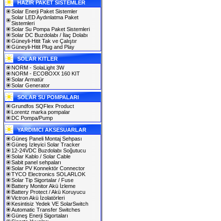
HAZIR PAKET SİSTEMLER
Solar Enerji Paket Sistemler
Solar LED Aydınlatma Paket
Sistemleri
Solar Su Pompa Paket Sistemleri
Solar DC Buzdolabı / İlaç Dolabı
Güneyli-Hitit Tak ve Çalıştır
Güneyli-Hitit Plug and Play
SOLAR KITLER
NORM - SolaLight 3W
NORM - ECOBOXX 160 KIT
Solar Armatür
Solar Generator
SOLAR SU POMPALARI
Grundfos SQFlex Product
Lorentz marka pompalar
DC Pompa/Pump
YARDIMCI AKSESUARLAR
Güneş Paneli Montaj Sehpası
Güneş İzleyici Solar Tracker
12-24VDC Buzdolabı Soğutucu
Solar Kablo / Solar Cable
Sabit panel sehpaları
Solar PV Konnektör Connector
TYCO Electronics SOLARLOK
Solar Tip Sigortalar / Fuse
Battery Monitor Akü İzleme
Battery Protect / Akü Koruyucu
Victron Akü İzolatörleri
Kesintisiz Yedek VE SolarSwitch
Automatic Transfer Switches
Güneş Enerji Sigortaları