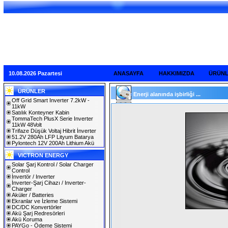
10.08.2026 Pazartesi
ANASAYFA
HAKKIMIZDA
ÜRÜN
ÜRÜNLER
Enerji alanında işbirliği ...
Off Grid Smart Inverter 7.2kW -
11kW
Satılık Konteyner Kabin
TommaTech PlusX Serie Inverter
11kW 48Volt
Trifaze Düşük Voltaj Hibrit İnverter
51.2V 280Ah LFP Lityum Batarya
Pylontech 12V 200Ah Lithium Akü
VICTRON ENERGY
Solar Şarj Kontrol / Solar Charger
Control
İnvertör / Inverter
İnverter-Şarj Cihazı / Inverter-
Charger
Aküler / Batteries
Ekranlar ve İzleme Sistemi
DC/DC Konvertörler
Akü Şarj Redresörleri
Akü Koruma
PAYGo - Ödeme Sistemi