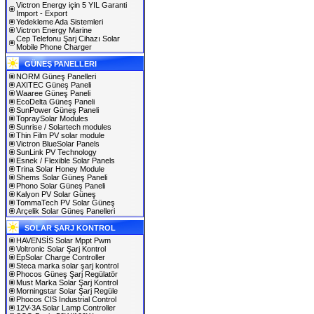
Victron Energy için 5 YIL Garanti
Import - Export
Yedekleme Ada Sistemleri
Victron Energy Marine
Cep Telefonu Şarj Cihazı Solar
Mobile Phone Charger
GÜNEŞ PANELLERI
NORM Güneş Panelleri
AXITEC Güneş Paneli
Waaree Güneş Paneli
EcoDelta Güneş Paneli
SunPower Güneş Paneli
TopraySolar Modules
Sunrise / Solartech modules
Thin Film PV solar module
Victron BlueSolar Panels
SunLink PV Technology
Esnek / Flexible Solar Panels
Trina Solar Honey Module
Shems Solar Güneş Paneli
Phono Solar Güneş Paneli
Kalyon PV Solar Güneş
TommaTech PV Solar Güneş
Arçelik Solar Güneş Panelleri
SOLAR ŞARJ KONTROL
HAVENSİS Solar Mppt Pwm
Voltronic Solar Şarj Kontrol
EpSolar Charge Controller
Steca marka solar şarj kontrol
Phocos Güneş Şarj Regülatör
Must Marka Solar Şarj Kontrol
Morningstar Solar Şarj Regüle
Phocos CIS Industrial Control
12V-3A Solar Lamp Controller