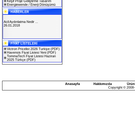
Keşif Proje Geliştirme Tasarım
Energiewende / Enerji Dönüşümü
HABERLER
Acil Aydınlatma Nedir ...
26.01.2018
SOLAREX ISTANBUL 2019
FİYAT LİSTELERİ
30.01.2019
Victron Pricelist 2026 Turkiye
(PDF)
Havensis Fiyat Listesi Yeni
(PDF)
TommaTech Fiyat Listesi Haziran
2025 Türkçe
(PDF)
Anasayfa
Hakkımızda
Ürün
Copyright © 2008-2