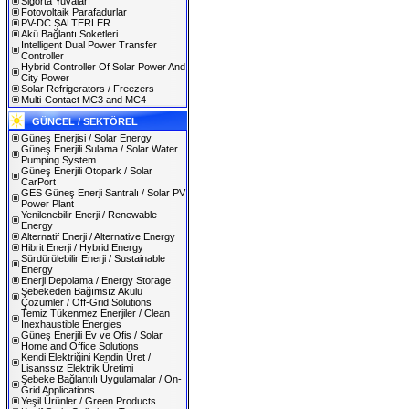
Sigorta Yuvaları
Fotovoltaik Parafadurlar
PV-DC ŞALTERLER
Akü Bağlantı Soketleri
Intelligent Dual Power Transfer
Controller
Hybrid Controller Of Solar Power And
City Power
Solar Refrigerators / Freezers
Multi-Contact MC3 and MC4
GÜNCEL / SEKTÖREL
Güneş Enerjisi / Solar Energy
Güneş Enerjili Sulama / Solar Water
Pumping System
Güneş Enerjili Otopark / Solar
CarPort
GES Güneş Enerji Santralı / Solar PV
Power Plant
Yenilenebilir Enerji / Renewable
Energy
Alternatif Enerji / Alternative Energy
Hibrit Enerji / Hybrid Energy
Sürdürülebilir Enerji / Sustainable
Energy
Enerji Depolama / Energy Storage
Şebekeden Bağımsız Akülü
Çözümler / Off-Grid Solutions
Temiz Tükenmez Enerjiler / Clean
Inexhaustible Energies
Güneş Enerjili Ev ve Ofis / Solar
Home and Office Solutions
Kendi Elektriğini Kendin Üret /
Lisanssız Elektrik Üretimi
Şebeke Bağlantılı Uygulamalar / On-
Grid Applications
Yeşil Ürünler / Green Products