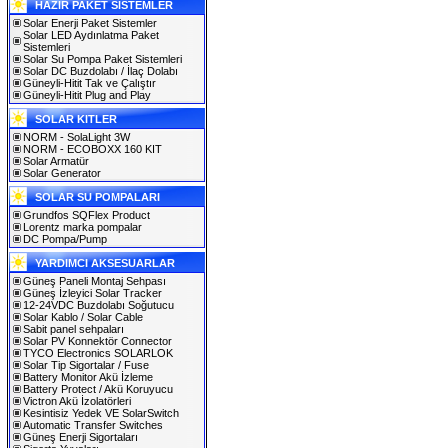
HAZIR PAKET SİSTEMLER
Solar Enerji Paket Sistemler
Solar LED Aydınlatma Paket
Sistemleri
Solar Su Pompa Paket Sistemleri
Solar DC Buzdolabı / İlaç Dolabı
Güneyli-Hitit Tak ve Çalıştır
Güneyli-Hitit Plug and Play
SOLAR KITLER
NORM - SolaLight 3W
NORM - ECOBOXX 160 KIT
Solar Armatür
Solar Generator
SOLAR SU POMPALARI
Grundfos SQFlex Product
Lorentz marka pompalar
DC Pompa/Pump
YARDIMCI AKSESUARLAR
Güneş Paneli Montaj Sehpası
Güneş İzleyici Solar Tracker
12-24VDC Buzdolabı Soğutucu
Solar Kablo / Solar Cable
Sabit panel sehpaları
Solar PV Konnektör Connector
TYCO Electronics SOLARLOK
Solar Tip Sigortalar / Fuse
Battery Monitor Akü İzleme
Battery Protect / Akü Koruyucu
Victron Akü İzolatörleri
Kesintisiz Yedek VE SolarSwitch
Automatic Transfer Switches
Güneş Enerji Sigortaları