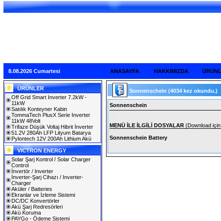
8.08.2026 Cumartesi
ANASAYFA
HAKKIMIZDA
ÜRÜN
ÜRÜNLER
Sonnenschein
(4034 kez okundu.)
Off Grid Smart Inverter 7.2kW -
11kW
Sonnenschein
Satılık Konteyner Kabin
TommaTech PlusX Serie Inverter
11kW 48Volt
MENÜ İLE İLGİLİ DOSYALAR
(Download için 
Trifaze Düşük Voltaj Hibrit İnverter
51.2V 280Ah LFP Lityum Batarya
Sonnenschein Battery
Pylontech 12V 200Ah Lithium Akü
VICTRON ENERGY
Solar Şarj Kontrol / Solar Charger
Control
İnvertör / Inverter
İnverter-Şarj Cihazı / Inverter-
Charger
Aküler / Batteries
Ekranlar ve İzleme Sistemi
DC/DC Konvertörler
Akü Şarj Redresörleri
Akü Koruma
PAYGo - Ödeme Sistemi