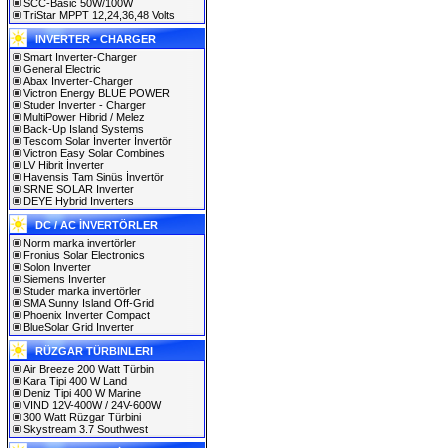
SCC-Basic 50W/100W
TriStar MPPT 12,24,36,48 Volts
INVERTER - CHARGER
Smart Inverter-Charger
General Electric
Abax Inverter-Charger
Victron Energy BLUE POWER
Studer Inverter - Charger
MultiPower Hibrid / Melez
Back-Up Island Systems
Tescom Solar İnverter İnvertör
Victron Easy Solar Combines
LV Hibrit İnverter
Havensis Tam Sinüs İnvertör
SRNE SOLAR Inverter
DEYE Hybrid Inverters
DC / AC İNVERTÖRLER
Norm marka invertörler
Fronius Solar Electronics
Solon Inverter
Siemens Inverter
Studer marka invertörler
SMA Sunny Island Off-Grid
Phoenix Inverter Compact
BlueSolar Grid Inverter
RÜZGAR TÜRBINLERI
Air Breeze 200 Watt Türbin
Kara Tipi 400 W Land
Deniz Tipi 400 W Marine
VIND 12V-400W / 24V-600W
300 Watt Rüzgar Türbini
Skystream 3.7 Southwest