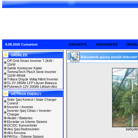
8.08.2026 Cumartesi
ANASAYFA
HAKKIMIZDA
ÜRÜN
ÜRÜNLER
Bahçelerde güneş enerjili dekoratif 
Off Grid Smart Inverter 7.2kW -
11kW
Satılık Konteyner Kabin
TommaTech PlusX Serie Inverter
11kW 48Volt
Trifaze Düşük Voltaj Hibrit İnverter
51.2V 280Ah LFP Lityum Batarya
Pylontech 12V 200Ah Lithium Akü
VICTRON ENERGY
Solar Şarj Kontrol / Solar Charger
Control
İnvertör / Inverter
İnverter-Şarj Cihazı / Inverter-
Charger
Aküler / Batteries
Ekranlar ve İzleme Sistemi
DC/DC Konvertörler
Akü Şarj Redresörleri
bahçele
Akü Koruma
PAYGo - Ödeme Sistemi