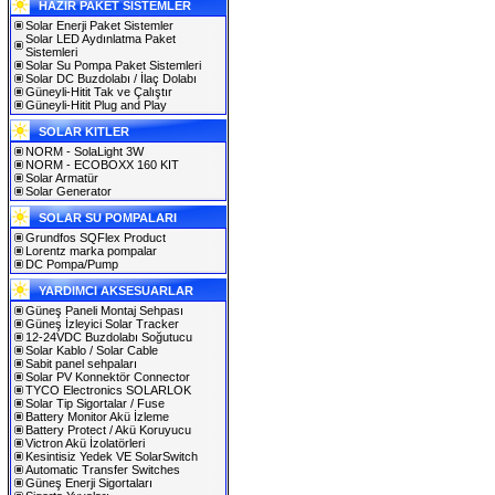
HAZIR PAKET SİSTEMLER
Solar Enerji Paket Sistemler
Solar LED Aydınlatma Paket
Sistemleri
Solar Su Pompa Paket Sistemleri
Solar DC Buzdolabı / İlaç Dolabı
Güneyli-Hitit Tak ve Çalıştır
Güneyli-Hitit Plug and Play
SOLAR KITLER
NORM - SolaLight 3W
NORM - ECOBOXX 160 KIT
Solar Armatür
Solar Generator
SOLAR SU POMPALARI
Grundfos SQFlex Product
Lorentz marka pompalar
DC Pompa/Pump
YARDIMCI AKSESUARLAR
Güneş Paneli Montaj Sehpası
Güneş İzleyici Solar Tracker
12-24VDC Buzdolabı Soğutucu
Solar Kablo / Solar Cable
Sabit panel sehpaları
Solar PV Konnektör Connector
TYCO Electronics SOLARLOK
Solar Tip Sigortalar / Fuse
Battery Monitor Akü İzleme
Battery Protect / Akü Koruyucu
Victron Akü İzolatörleri
Kesintisiz Yedek VE SolarSwitch
Automatic Transfer Switches
Güneş Enerji Sigortaları