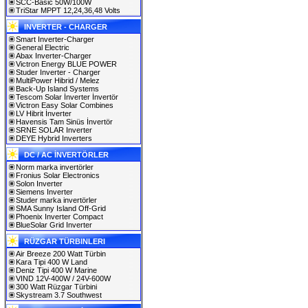
SCC-Basic 50W/100W
TriStar MPPT 12,24,36,48 Volts
INVERTER - CHARGER
Smart Inverter-Charger
General Electric
Abax Inverter-Charger
Victron Energy BLUE POWER
Studer Inverter - Charger
MultiPower Hibrid / Melez
Back-Up Island Systems
Tescom Solar İnverter İnvertör
Victron Easy Solar Combines
LV Hibrit İnverter
Havensis Tam Sinüs İnvertör
SRNE SOLAR Inverter
DEYE Hybrid Inverters
DC / AC İNVERTÖRLER
Norm marka invertörler
Fronius Solar Electronics
Solon Inverter
Siemens Inverter
Studer marka invertörler
SMA Sunny Island Off-Grid
Phoenix Inverter Compact
BlueSolar Grid Inverter
RÜZGAR TÜRBINLERI
Air Breeze 200 Watt Türbin
Kara Tipi 400 W Land
Deniz Tipi 400 W Marine
VIND 12V-400W / 24V-600W
300 Watt Rüzgar Türbini
Skystream 3.7 Southwest