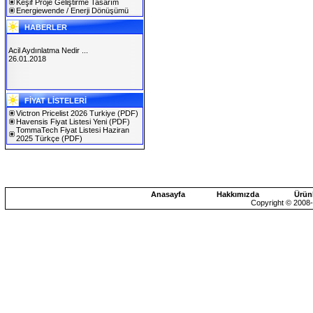
Keşif Proje Geliştirme Tasarım
Energiewende / Enerji Dönüşümü
HABERLER
Acil Aydınlatma Nedir ...
26.01.2018
SOLAREX ISTANBUL 2019
FİYAT LİSTELERİ
30.01.2019
Victron Pricelist 2026 Turkiye
(PDF)
Havensis Fiyat Listesi Yeni
(PDF)
TommaTech Fiyat Listesi Haziran
2025 Türkçe
(PDF)
Anasayfa
Hakkımızda
Ürün
Copyright © 2008-2