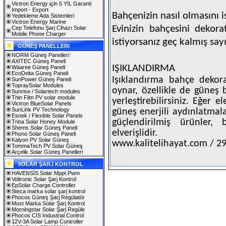
Victron Energy için 5 YIL Garanti
Import - Export
Bahçenizin nasıl olmasını i
Yedekleme Ada Sistemleri
Victron Energy Marine
Evinizin bahçesini dekor
Cep Telefonu Şarj Cihazı Solar
Mobile Phone Charger
istiyorsanız geç kalmış sayı
GÜNEŞ PANELLERI
NORM Güneş Panelleri
AXITEC Güneş Paneli
IŞIKLANDIRMA
Waaree Güneş Paneli
EcoDelta Güneş Paneli
Işıklandırma bahçe dekor
SunPower Güneş Paneli
TopraySolar Modules
oynar, özellikle de güneş 
Sunrise / Solartech modules
Thin Film PV solar module
yerleştirebilirsiniz. Eğer e
Victron BlueSolar Panels
SunLink PV Technology
güneş enerjili aydınlatmala
Esnek / Flexible Solar Panels
güçlendirilmiş ürünler,
Trina Solar Honey Module
Shems Solar Güneş Paneli
elverişlidir.
Phono Solar Güneş Paneli
Kalyon PV Solar Güneş
www.kalitelihayat.com / 2
TommaTech PV Solar Güneş
Arçelik Solar Güneş Panelleri
SOLAR ŞARJ KONTROL
HAVENSİS Solar Mppt Pwm
Voltronic Solar Şarj Kontrol
EpSolar Charge Controller
Steca marka solar şarj kontrol
Phocos Güneş Şarj Regülatör
Must Marka Solar Şarj Kontrol
Morningstar Solar Şarj Regüle
Phocos CIS Industrial Control
12V-3A Solar Lamp Controller