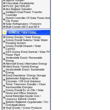
Sigorta Yuvaları
Fotovoltaik Parafadurlar
PV-DC ŞALTERLER
Akü Bağlantı Soketleri
Intelligent Dual Power Transfer
Controller
Hybrid Controller Of Solar Power And
City Power
Solar Refrigerators / Freezers
Multi-Contact MC3 and MC4
GÜNCEL / SEKTÖREL
Güneş Enerjisi / Solar Energy
Güneş Enerjili Sulama / Solar Water
Pumping System
Güneş Enerjili Otopark / Solar
CarPort
GES Güneş Enerji Santralı / Solar PV
Power Plant
Yenilenebilir Enerji / Renewable
Energy
Alternatif Enerji / Alternative Energy
Hibrit Enerji / Hybrid Energy
Sürdürülebilir Enerji / Sustainable
Energy
Enerji Depolama / Energy Storage
Şebekeden Bağımsız Akülü
Çözümler / Off-Grid Solutions
Temiz Tükenmez Enerjiler / Clean
Inexhaustible Energies
Güneş Enerjili Ev ve Ofis / Solar
Home and Office Solutions
Kendi Elektriğini Kendin Üret /
Lisanssız Elektrik Üretimi
Şebeke Bağlantılı Uygulamalar / On-
Grid Applications
Yeşil Ürünler / Green Products