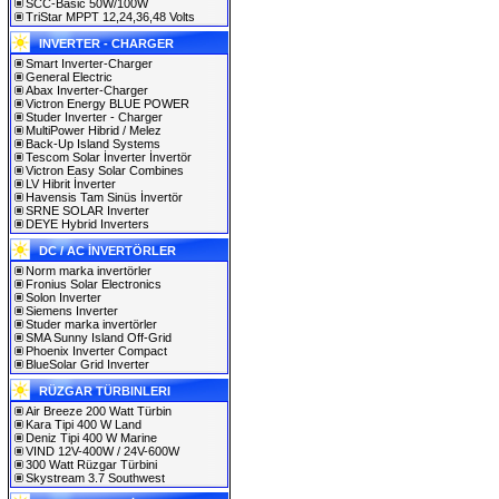
SCC-Basic 50W/100W
TriStar MPPT 12,24,36,48 Volts
INVERTER - CHARGER
Smart Inverter-Charger
General Electric
Abax Inverter-Charger
Victron Energy BLUE POWER
Studer Inverter - Charger
MultiPower Hibrid / Melez
Back-Up Island Systems
Tescom Solar İnverter İnvertör
Victron Easy Solar Combines
LV Hibrit İnverter
Havensis Tam Sinüs İnvertör
SRNE SOLAR Inverter
DEYE Hybrid Inverters
DC / AC İNVERTÖRLER
Norm marka invertörler
Fronius Solar Electronics
Solon Inverter
Siemens Inverter
Studer marka invertörler
SMA Sunny Island Off-Grid
Phoenix Inverter Compact
BlueSolar Grid Inverter
RÜZGAR TÜRBINLERI
Air Breeze 200 Watt Türbin
Kara Tipi 400 W Land
Deniz Tipi 400 W Marine
VIND 12V-400W / 24V-600W
300 Watt Rüzgar Türbini
Skystream 3.7 Southwest