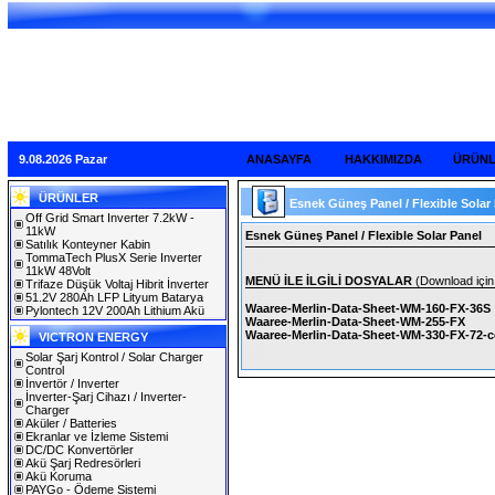
9.08.2026 Pazar
ANASAYFA
HAKKIMIZDA
ÜRÜN
ÜRÜNLER
Esnek Güneş Panel / Flexible Solar
Off Grid Smart Inverter 7.2kW -
11kW
Esnek Güneş Panel / Flexible Solar Panel
Satılık Konteyner Kabin
TommaTech PlusX Serie Inverter
11kW 48Volt
MENÜ İLE İLGİLİ DOSYALAR
(Download için 
Trifaze Düşük Voltaj Hibrit İnverter
51.2V 280Ah LFP Lityum Batarya
Waaree-Merlin-Data-Sheet-WM-160-FX-36S
Pylontech 12V 200Ah Lithium Akü
Waaree-Merlin-Data-Sheet-WM-255-FX
Waaree-Merlin-Data-Sheet-WM-330-FX-72-c
VICTRON ENERGY
Solar Şarj Kontrol / Solar Charger
Control
İnvertör / Inverter
İnverter-Şarj Cihazı / Inverter-
Charger
Aküler / Batteries
Ekranlar ve İzleme Sistemi
DC/DC Konvertörler
Akü Şarj Redresörleri
Akü Koruma
PAYGo - Ödeme Sistemi