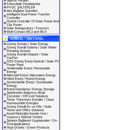
Sigorta Yuvaları
Fotovoltaik Parafadurlar
PV-DC ŞALTERLER
Akü Bağlantı Soketleri
Intelligent Dual Power Transfer
Controller
Hybrid Controller Of Solar Power And
City Power
Solar Refrigerators / Freezers
Multi-Contact MC3 and MC4
GÜNCEL / SEKTÖREL
Güneş Enerjisi / Solar Energy
Güneş Enerjili Sulama / Solar Water
Pumping System
Güneş Enerjili Otopark / Solar
CarPort
GES Güneş Enerji Santralı / Solar PV
Power Plant
Yenilenebilir Enerji / Renewable
Energy
Alternatif Enerji / Alternative Energy
Hibrit Enerji / Hybrid Energy
Sürdürülebilir Enerji / Sustainable
Energy
Enerji Depolama / Energy Storage
Şebekeden Bağımsız Akülü
Çözümler / Off-Grid Solutions
Temiz Tükenmez Enerjiler / Clean
Inexhaustible Energies
Güneş Enerjili Ev ve Ofis / Solar
Home and Office Solutions
Kendi Elektriğini Kendin Üret /
Lisanssız Elektrik Üretimi
Şebeke Bağlantılı Uygulamalar / On-
Grid Applications
Yeşil Ürünler / Green Products