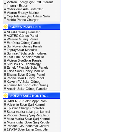
Victron Energy için 5 YIL Garanti
Import - Export
Yedekleme Ada Sistemleri
Victron Energy Marine
Cep Telefonu Şarj Cihazı Solar
Mobile Phone Charger
GÜNEŞ PANELLERI
NORM Güneş Panelleri
AXITEC Güneş Paneli
Waaree Güneş Paneli
EcoDelta Güneş Paneli
SunPower Güneş Paneli
TopraySolar Modules
Sunrise / Solartech modules
Thin Film PV solar module
Victron BlueSolar Panels
SunLink PV Technology
Esnek / Flexible Solar Panels
Trina Solar Honey Module
Shems Solar Güneş Paneli
Phono Solar Güneş Paneli
Kalyon PV Solar Güneş
TommaTech PV Solar Güneş
Arçelik Solar Güneş Panelleri
SOLAR ŞARJ KONTROL
HAVENSİS Solar Mppt Pwm
Voltronic Solar Şarj Kontrol
EpSolar Charge Controller
Steca marka solar şarj kontrol
Phocos Güneş Şarj Regülatör
Must Marka Solar Şarj Kontrol
Morningstar Solar Şarj Regüle
Phocos CIS Industrial Control
12V-3A Solar Lamp Controller