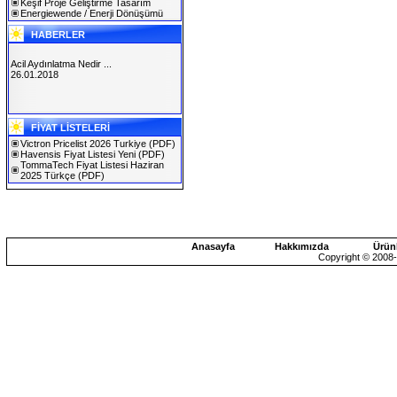
Keşif Proje Geliştirme Tasarım
Energiewende / Enerji Dönüşümü
HABERLER
Acil Aydınlatma Nedir ...
26.01.2018
SOLAREX ISTANBUL 2019
FİYAT LİSTELERİ
30.01.2019
Victron Pricelist 2026 Turkiye
(PDF)
Havensis Fiyat Listesi Yeni
(PDF)
TommaTech Fiyat Listesi Haziran
2025 Türkçe
(PDF)
Anasayfa
Hakkımızda
Ürün
Copyright © 2008-2