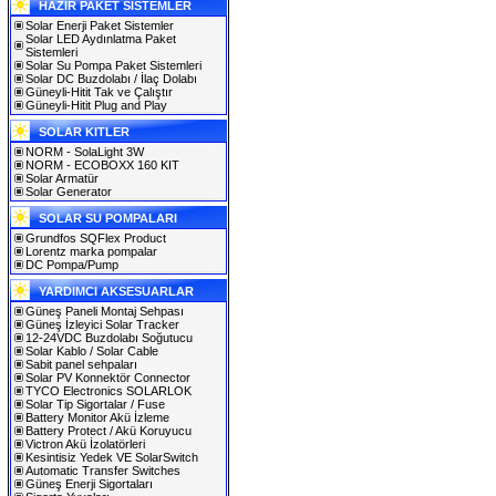
HAZIR PAKET SİSTEMLER
Solar Enerji Paket Sistemler
Solar LED Aydınlatma Paket
Sistemleri
Solar Su Pompa Paket Sistemleri
Solar DC Buzdolabı / İlaç Dolabı
Güneyli-Hitit Tak ve Çalıştır
Güneyli-Hitit Plug and Play
SOLAR KITLER
NORM - SolaLight 3W
NORM - ECOBOXX 160 KIT
Solar Armatür
Solar Generator
SOLAR SU POMPALARI
Grundfos SQFlex Product
Lorentz marka pompalar
DC Pompa/Pump
YARDIMCI AKSESUARLAR
Güneş Paneli Montaj Sehpası
Güneş İzleyici Solar Tracker
12-24VDC Buzdolabı Soğutucu
Solar Kablo / Solar Cable
Sabit panel sehpaları
Solar PV Konnektör Connector
TYCO Electronics SOLARLOK
Solar Tip Sigortalar / Fuse
Battery Monitor Akü İzleme
Battery Protect / Akü Koruyucu
Victron Akü İzolatörleri
Kesintisiz Yedek VE SolarSwitch
Automatic Transfer Switches
Güneş Enerji Sigortaları