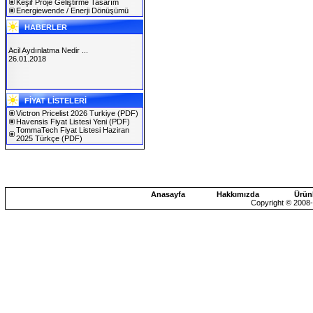
Keşif Proje Geliştirme Tasarım
Energiewende / Enerji Dönüşümü
HABERLER
Acil Aydınlatma Nedir ...
26.01.2018
SOLAREX ISTANBUL 2019
FİYAT LİSTELERİ
30.01.2019
Victron Pricelist 2026 Turkiye
(PDF)
Havensis Fiyat Listesi Yeni
(PDF)
TommaTech Fiyat Listesi Haziran
2025 Türkçe
(PDF)
Anasayfa
Hakkımızda
Ürün
Copyright © 2008-2