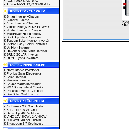
SCC-Basic 50W/100W
TriStar MPPT 12,24,36,48 Volts
INVERTER - CHARGER
Smart Inverter-Charger
General Electric
Hav
Abax Inverter-Charger
SİN
Victron Energy BLUE POWER
Studer Inverter - Charger
MultiPower Hibrid / Melez
Back-Up Island Systems
Tescom Solar İnverter İnvertör
Victron Easy Solar Combines
LV Hibrit İnverter
Havensis Tam Sinüs İnvertör
SRNE SOLAR Inverter
DEYE Hybrid Inverters
DC / AC İNVERTÖRLER
Norm marka invertörler
Fronius Solar Electronics
Solon Inverter
Siemens Inverter
Studer marka invertörler
SMA Sunny Island Off-Grid
Phoenix Inverter Compact
BlueSolar Grid Inverter
RÜZGAR TÜRBINLERI
Air Breeze 200 Watt Türbin
Kara Tipi 400 W Land
Deniz Tipi 400 W Marine
VIND 12V-400W / 24V-600W
300 Watt Rüzgar Türbini
Skystream 3.7 Southwest