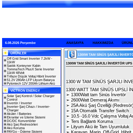
6.08.2026 Perşembe
ANASAYFA
HAKKIMIZDA
ÜRÜN
ÜRÜNLER
1300W TAM SİNÜS ŞARJLI İNVER
Off Grid Smart Inverter 7.2kW -
11kW
1300W TAM SİNÜS ŞARJLI İNVERTÖR UPS
Satılık Konteyner Kabin
TommaTech PlusX Serie Inverter
11kW 48Volt
Trifaze Düşük Voltaj Hibrit İnverter
51.2V 280Ah LFP Lityum Batarya
1300 W TAM SİNÜS ŞARJLI İNVERT
Pylontech 12V 200Ah Lithium Akü
1300 WATT TAM SİNÜS UPSLİ 
VICTRON ENERGY
➢
1300Watt tam Sin
ü
s İnvert
ö
r
Solar Şarj Kontrol / Solar Charger
Control
➢
2600Watt Demeraj Ak
ı
m
ı
İnvertör / Inverter
➢
25A Ak
ü
Ş
arj
Ö
zelli
ğ
i (Redres
ö
r
İnverter-Şarj Cihazı / Inverter-
Charger
➢
15A Otomatik Transfer Switch
Aküler / Batteries
➢
10.5 -16.0 Vdc
Ç
al
ış
ma Voltaj A
Ekranlar ve İzleme Sistemi
DC/DC Konvertörler
➢
Ters Ba
ğ
lant
ı
Koruma
Akü Şarj Redresörleri
➢
Lityum Ak
ü
i
le Tam Uyumluluk
Akü Koruma
PAYGo - Ödeme Sistemi
➢
Karavan, Marin, Off-Grid, Hibrit