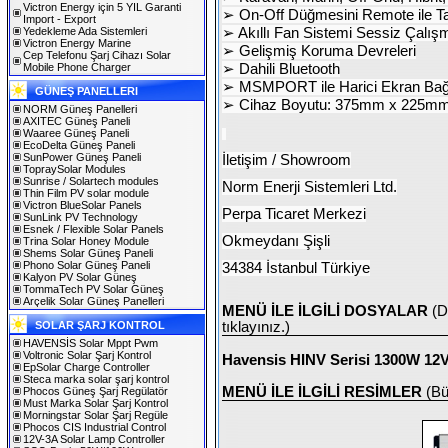
Victron Energy için 5 YIL Garanti
➢
On-Off D
üğ
mesini Remote
i
le T
Import - Export
Yedekleme Ada Sistemleri
➢
Ak
ı
ll
ı
Fan Sistemi Sessiz
Ç
al
ış
m
Victron Energy Marine
➢
Geli
ş
mi
ş
Koruma Devreleri
Cep Telefonu Şarj Cihazı Solar
Mobile Phone Charger
➢
Dahili Bluetooth
➢
MSMPORT ile Harici Ekran Ba
GÜNEŞ PANELLERI
➢
Cihaz Boyutu: 375mm x 225m
NORM Güneş Panelleri
AXITEC Güneş Paneli
Waaree Güneş Paneli
EcoDelta Güneş Paneli
SunPower Güneş Paneli
İletişim / Showroom
TopraySolar Modules
Sunrise / Solartech modules
Norm Enerji Sistemleri Ltd.
Thin Film PV solar module
Victron BlueSolar Panels
Perpa Ticaret Merkezi
SunLink PV Technology
Esnek / Flexible Solar Panels
Okmeydanı Şişli
Trina Solar Honey Module
Shems Solar Güneş Paneli
Phono Solar Güneş Paneli
34384 İstanbul Türkiye
Kalyon PV Solar Güneş
TommaTech PV Solar Güneş
Arçelik Solar Güneş Panelleri
MENÜ İLE İLGİLİ DOSYALAR
(D
SOLAR ŞARJ KONTROL
tıklayınız.)
HAVENSİS Solar Mppt Pwm
Voltronic Solar Şarj Kontrol
Havensis HINV Serisi 1300W 
EpSolar Charge Controller
Steca marka solar şarj kontrol
MENÜ İLE İLGİLİ RESİMLER
(Bü
Phocos Güneş Şarj Regülatör
Must Marka Solar Şarj Kontrol
Morningstar Solar Şarj Regüle
Phocos CIS Industrial Control
12V-3A Solar Lamp Controller