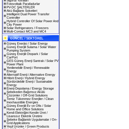
Sigorta Yuvaları
Fotovoltaik Parafadurlar
PV-DC ŞALTERLER
Akü Bağlantı Soketleri
Intelligent Dual Power Transfer
Controller
Hybrid Controller Of Solar Power And
City Power
Solar Refrigerators / Freezers
Multi-Contact MC3 and MC4
GÜNCEL / SEKTÖREL
Güneş Enerjisi / Solar Energy
Güneş Enerjili Sulama / Solar Water
Pumping System
Güneş Enerjili Otopark / Solar
CarPort
GES Güneş Enerji Santralı / Solar PV
Power Plant
Yenilenebilir Enerji / Renewable
Energy
Alternatif Enerji / Alternative Energy
Hibrit Enerji / Hybrid Energy
Sürdürülebilir Enerji / Sustainable
Energy
Enerji Depolama / Energy Storage
Şebekeden Bağımsız Akülü
Çözümler / Off-Grid Solutions
Temiz Tükenmez Enerjiler / Clean
Inexhaustible Energies
Güneş Enerjili Ev ve Ofis / Solar
Home and Office Solutions
Kendi Elektriğini Kendin Üret /
Lisanssız Elektrik Üretimi
Şebeke Bağlantılı Uygulamalar / On-
Grid Applications
Yeşil Ürünler / Green Products