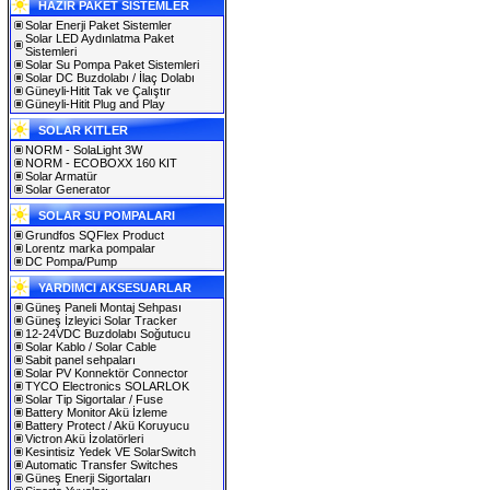
HAZIR PAKET SİSTEMLER
Solar Enerji Paket Sistemler
Solar LED Aydınlatma Paket
Sistemleri
Solar Su Pompa Paket Sistemleri
Solar DC Buzdolabı / İlaç Dolabı
Güneyli-Hitit Tak ve Çalıştır
Güneyli-Hitit Plug and Play
SOLAR KITLER
NORM - SolaLight 3W
NORM - ECOBOXX 160 KIT
Solar Armatür
Solar Generator
SOLAR SU POMPALARI
Grundfos SQFlex Product
Lorentz marka pompalar
DC Pompa/Pump
YARDIMCI AKSESUARLAR
Güneş Paneli Montaj Sehpası
Güneş İzleyici Solar Tracker
12-24VDC Buzdolabı Soğutucu
Solar Kablo / Solar Cable
Sabit panel sehpaları
Solar PV Konnektör Connector
TYCO Electronics SOLARLOK
Solar Tip Sigortalar / Fuse
Battery Monitor Akü İzleme
Battery Protect / Akü Koruyucu
Victron Akü İzolatörleri
Kesintisiz Yedek VE SolarSwitch
Automatic Transfer Switches
Güneş Enerji Sigortaları