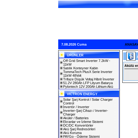
7.08.2026 Cuma
ANASA
ÜRÜNLER
Off Grid Smart Inverter 7.2kW -
11kW
Akülü en
Satılık Konteyner Kabin
TommaTech PlusX Serie Inverter
11kW 48Volt
Trifaze Düşük Voltaj Hibrit İnverter
51.2V 280Ah LFP Lityum Batarya
Pylontech 12V 200Ah Lithium Akü
VICTRON ENERGY
Solar Şarj Kontrol / Solar Charger
Control
İnvertör / Inverter
İnverter-Şarj Cihazı / Inverter-
Charger
Aküler / Batteries
Ekranlar ve İzleme Sistemi
DC/DC Konvertörler
Akü Şarj Redresörleri
Akü Koruma
PAYGo - Ödeme Sistemi