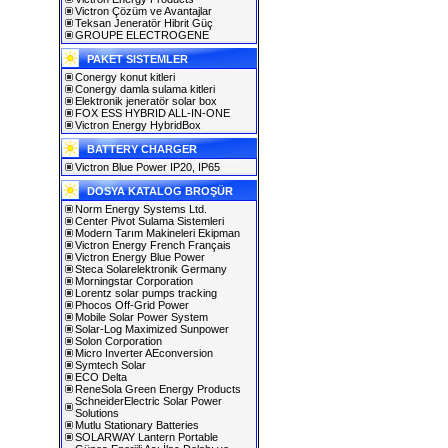
Victron Çözüm ve Avantajlar
Teksan Jeneratör Hibrit Güç
GROUPE ELECTROGENE
PAKET SISTEMLER
Conergy konut kitleri
Conergy damla sulama kitleri
Elektronik jeneratör solar box
FOX ESS HYBRID ALL-IN-ONE
Victron Energy HybridBox
BATTERY CHARGER
Victron Blue Power IP20, IP65
DOSYA KATALOG BROŞÜR
Norm Energy Systems Ltd.
Center Pivot Sulama Sistemleri
Modern Tarım Makineleri Ekipman
Victron Energy French Français
Victron Energy Blue Power
Steca Solarelektronik Germany
Morningstar Corporation
Lorentz solar pumps tracking
Phocos Off-Grid Power
Mobile Solar Power System
Solar-Log Maximized Sunpower
Solon Corporation
Micro Inverter AEconversion
Symtech Solar
ECO Delta
ReneSola Green Energy Products
SchneiderElectric Solar Power
Solutions
Mutlu Stationary Batteries
SOLARWAY Lantern Portable