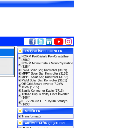
EN ÇOK İNCELENENLER
NORM PoliKristal / PolyCrystalline
(3560)
NORM MonoKristal / MonoCrystalline
(3254)
PWM Solar Şarj Kontroller
(3189)
MPPT Solar Şarj Kontroller
(3155)
MPPT Solar Şarj Kontroller
(3132)
PWM Solar Şarj Kontroller
(3101)
Off Grid Smart Inverter 7.2kW -
11kW
(1735)
Satılık Konteyner Kabin
(1713)
Trifaze Düşük Voltaj Hibrit İnverter
(1684)
51.2V 280Ah LFP Lityum Batarya
(1633)
MENÜLER
Transformatör
AKÜMÜLATÖR ÇEŞITLERI