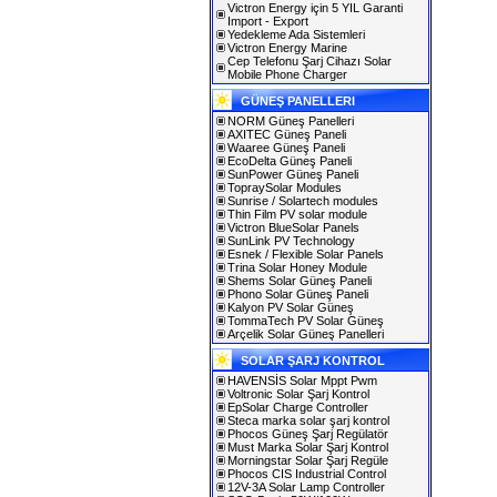
Victron Energy için 5 YIL Garanti
Import - Export
Yedekleme Ada Sistemleri
Victron Energy Marine
Cep Telefonu Şarj Cihazı Solar
Mobile Phone Charger
GÜNEŞ PANELLERI
NORM Güneş Panelleri
AXITEC Güneş Paneli
Waaree Güneş Paneli
EcoDelta Güneş Paneli
SunPower Güneş Paneli
TopraySolar Modules
Sunrise / Solartech modules
Thin Film PV solar module
Victron BlueSolar Panels
SunLink PV Technology
Esnek / Flexible Solar Panels
Trina Solar Honey Module
Shems Solar Güneş Paneli
Phono Solar Güneş Paneli
Kalyon PV Solar Güneş
TommaTech PV Solar Güneş
Arçelik Solar Güneş Panelleri
SOLAR ŞARJ KONTROL
HAVENSİS Solar Mppt Pwm
Voltronic Solar Şarj Kontrol
EpSolar Charge Controller
Steca marka solar şarj kontrol
Phocos Güneş Şarj Regülatör
Must Marka Solar Şarj Kontrol
Morningstar Solar Şarj Regüle
Phocos CIS Industrial Control
12V-3A Solar Lamp Controller