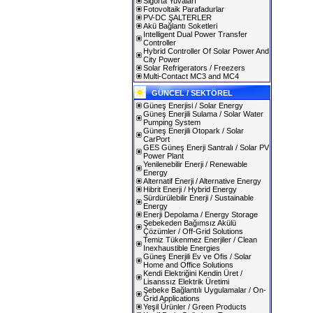
Sigorta Yuvaları
Fotovoltaik Parafadurlar
PV-DC ŞALTERLER
Akü Bağlantı Soketleri
Intelligent Dual Power Transfer
Controller
Hybrid Controller Of Solar Power And
City Power
Solar Refrigerators / Freezers
Multi-Contact MC3 and MC4
GÜNCEL / SEKTÖREL
Güneş Enerjisi / Solar Energy
Güneş Enerjili Sulama / Solar Water
Pumping System
Güneş Enerjili Otopark / Solar
CarPort
GES Güneş Enerji Santralı / Solar PV
Power Plant
Yenilenebilir Enerji / Renewable
Energy
Alternatif Enerji / Alternative Energy
Hibrit Enerji / Hybrid Energy
Sürdürülebilir Enerji / Sustainable
Energy
Enerji Depolama / Energy Storage
Şebekeden Bağımsız Akülü
Çözümler / Off-Grid Solutions
Temiz Tükenmez Enerjiler / Clean
Inexhaustible Energies
Güneş Enerjili Ev ve Ofis / Solar
Home and Office Solutions
Kendi Elektriğini Kendin Üret /
Lisanssız Elektrik Üretimi
Şebeke Bağlantılı Uygulamalar / On-
Grid Applications
Yeşil Ürünler / Green Products