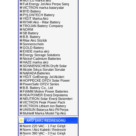
MUTLU marka akü
Full Energy Jel Akü Perpa Satış
VICTRON marka bataryalar
BYD Battery
PYLONTECH Battery
YİĞİT Marka Akü
RITAR Akü - Ritar Battery
TROJAN Battery Company
NORM
SB Battery
B.B. Battery
Ritar Akü Sözlük
Sonnenschein
GOLD Battery
EXIDE marka akü
Energy Storage Solutions
Nickel-Cadmium Batteries
HAZE marka akü
SONNENSCHEIN Dryfit Solar
Aküde Sıkça Sorulan Sorular
NARADA Batteries
YİĞİT GelEnergy Jel Aküleri
HOPPECKE OPZV Solar Power
PowerSafe OPZV Series
B.B. Battery Co., Ltd
FIAMM Motive Power Batteries
HDA POWER Enerji Depolama
NEUTRON Solar Enerji Sistemleri
VICTRON Peak Power Pack
VICTRON Lithium Ion Battery
UNİSUN Batarya Akü Pil Perpa
Muhtelif Marka Model Tip Akü
AKÜ ŞARJ REDRESÖRÜ
Norm 220 VAC - 1 Faz Girişli
Norm / Akü Kabinli / Redresör
Norm 380 VAC - 3 Faz Girişli