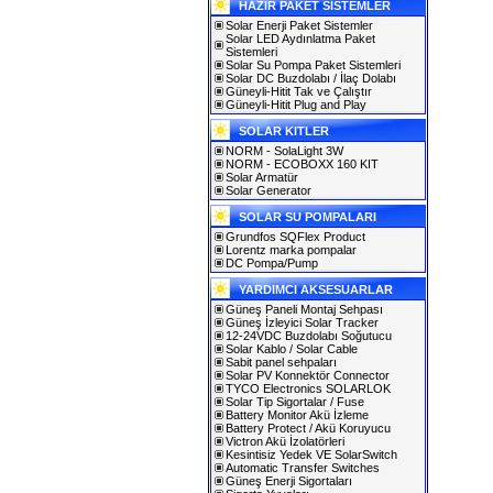
HAZIR PAKET SİSTEMLER
Solar Enerji Paket Sistemler
Solar LED Aydınlatma Paket
Sistemleri
Solar Su Pompa Paket Sistemleri
Solar DC Buzdolabı / İlaç Dolabı
Güneyli-Hitit Tak ve Çalıştır
Güneyli-Hitit Plug and Play
SOLAR KITLER
NORM - SolaLight 3W
NORM - ECOBOXX 160 KIT
Solar Armatür
Solar Generator
SOLAR SU POMPALARI
Grundfos SQFlex Product
Lorentz marka pompalar
DC Pompa/Pump
YARDIMCI AKSESUARLAR
Güneş Paneli Montaj Sehpası
Güneş İzleyici Solar Tracker
12-24VDC Buzdolabı Soğutucu
Solar Kablo / Solar Cable
Sabit panel sehpaları
Solar PV Konnektör Connector
TYCO Electronics SOLARLOK
Solar Tip Sigortalar / Fuse
Battery Monitor Akü İzleme
Battery Protect / Akü Koruyucu
Victron Akü İzolatörleri
Kesintisiz Yedek VE SolarSwitch
Automatic Transfer Switches
Güneş Enerji Sigortaları