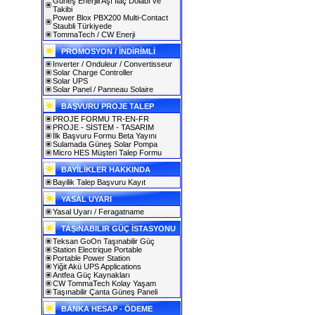
Güneş Enerjili Aşı İlaç Dolabı ve
Takibi
Power Blox PBX200 Multi-Contact
Staubli Türkiyede
TommaTech / CW Enerji
PROMOSYON / İNDİRİMLİ
Inverter / Onduleur / Convertisseur
Solar Charge Controller
Solar UPS
Solar Panel / Panneau Solaire
BAŞVURU PROJE TALEP
PROJE FORMU TR-EN-FR
PROJE - SİSTEM - TASARIM
İlk Başvuru Formu Beta Yayını
Sulamada Güneş Solar Pompa
Micro HES Müşteri Talep Formu
BAYİLİKLER HAKKINDA
Bayilik Talep Başvuru Kayıt
YASAL UYARI
Yasal Uyarı / Feragatname
TAŞıNABILIR GÜÇ İSTASYONU
Teksan GoOn Taşınabilir Güç
Station Electrique Portable
Portable Power Station
Yiğit Akü UPS Applications
Antfea Güç Kaynakları
CW TommaTech Kolay Yaşam
Taşınabilir Çanta Güneş Paneli
BANKA HESAP - ÖDEME