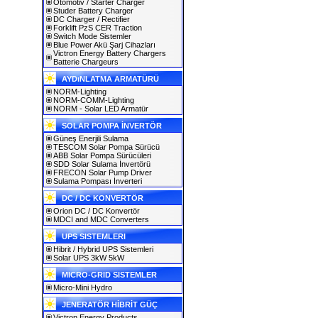
Otomotiv / Starter Charger
Studer Battery Charger
DC Charger / Rectifier
Forklift PzS CER Traction
Switch Mode Sistemler
Blue Power Akü Şarj Cihazları
Victron Energy Battery Chargers
Batterie Chargeurs
AYDıNLATMA ARMATÜRÜ
NORM-Lighting
NORM-COMM-Lighting
NORM - Solar LED Armatür
SOLAR POMPA İNVERTÖR
Güneş Enerjili Sulama
TESCOM Solar Pompa Sürücü
ABB Solar Pompa Sürücüleri
SDD Solar Sulama İnvertörü
FRECON Solar Pump Driver
Sulama Pompası İnverteri
DC / DC KONVERTÖR
Orion DC / DC Konvertör
MDCI and MDC Converters
UPS SISTEMLERI
Hibrit / Hybrid UPS Sistemleri
Solar UPS 3kW 5kW
MICRO-GRID SISTEMLER
Micro-Mini Hydro
JENERATÖR HİBRİT GÜÇ
Victron Energy Products