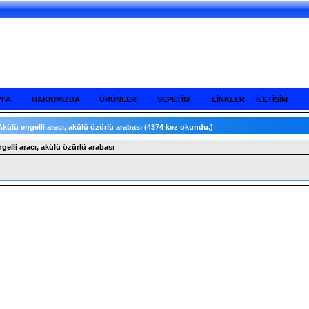
YFA
HAKKIMIZDA
ÜRÜNLER
SEPETİM
LİNKLER
İLETİŞİM
Akülü engelli aracı, akülü özürlü arabası
(4374 kez okundu.)
gelli aracı, akülü özürlü arabası