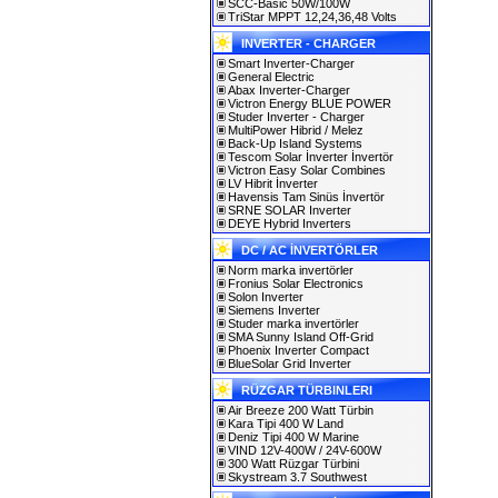
SCC-Basic 50W/100W
TriStar MPPT 12,24,36,48 Volts
INVERTER - CHARGER
Smart Inverter-Charger
General Electric
Abax Inverter-Charger
Victron Energy BLUE POWER
Studer Inverter - Charger
MultiPower Hibrid / Melez
Back-Up Island Systems
Tescom Solar İnverter İnvertör
Victron Easy Solar Combines
LV Hibrit İnverter
Havensis Tam Sinüs İnvertör
SRNE SOLAR Inverter
DEYE Hybrid Inverters
DC / AC İNVERTÖRLER
Norm marka invertörler
Fronius Solar Electronics
Solon Inverter
Siemens Inverter
Studer marka invertörler
SMA Sunny Island Off-Grid
Phoenix Inverter Compact
BlueSolar Grid Inverter
RÜZGAR TÜRBINLERI
Air Breeze 200 Watt Türbin
Kara Tipi 400 W Land
Deniz Tipi 400 W Marine
VIND 12V-400W / 24V-600W
300 Watt Rüzgar Türbini
Skystream 3.7 Southwest