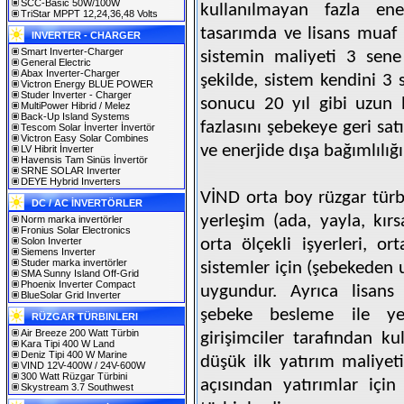
SCC-Basic 50W/100W
kullanılmayan fazla ene
TriStar MPPT 12,24,36,48 Volts
tasarımda ve lisans muaf
INVERTER - CHARGER
Smart Inverter-Charger
sistemin maliyeti 3 sene
General Electric
Abax Inverter-Charger
şekilde, sistem kendini 3 
Victron Energy BLUE POWER
Studer Inverter - Charger
sonucu 20 yıl gibi uzun bi
MultiPower Hibrid / Melez
Back-Up Island Systems
fazlasını şebekeye geri sa
Tescom Solar İnverter İnvertör
Victron Easy Solar Combines
ve enerjide dışa bağımlılığı
LV Hibrit İnverter
Havensis Tam Sinüs İnvertör
SRNE SOLAR Inverter
DEYE Hybrid Inverters
VİND orta boy rüzgar tür
DC / AC İNVERTÖRLER
yerleşim (ada, yayla, kırs
Norm marka invertörler
Fronius Solar Electronics
Solon Inverter
orta ölçekli işyerleri, o
Siemens Inverter
Studer marka invertörler
sistemler için (şebekeden 
SMA Sunny Island Off-Grid
Phoenix Inverter Compact
uygundur. Ayrıca lisan
BlueSolar Grid Inverter
şebeke besleme ile yeni
RÜZGAR TÜRBINLERI
Air Breeze 200 Watt Türbin
girişimciler tarafından ku
Kara Tipi 400 W Land
Deniz Tipi 400 W Marine
düşük ilk yatırım maliyeti
VIND 12V-400W / 24V-600W
300 Watt Rüzgar Türbini
açısından yatırımlar iç
Skystream 3.7 Southwest