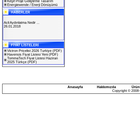
Keşif Proje Geliştirme Tasarım
Energiewende / Enerji Dönüşümü
HABERLER
Acil Aydınlatma Nedir ...
26.01.2018
SOLAREX ISTANBUL 2019
FİYAT LİSTELERİ
30.01.2019
Victron Pricelist 2026 Turkiye
(PDF)
Havensis Fiyat Listesi Yeni
(PDF)
TommaTech Fiyat Listesi Haziran
2025 Türkçe
(PDF)
Anasayfa
Hakkımızda
Ürün
Copyright © 2008-2