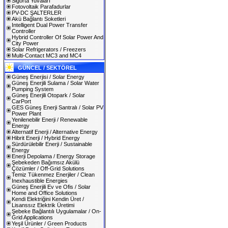
Sigorta Yuvaları
Fotovoltaik Parafadurlar
PV-DC ŞALTERLER
Akü Bağlantı Soketleri
Intelligent Dual Power Transfer
Controller
Hybrid Controller Of Solar Power And
City Power
Solar Refrigerators / Freezers
Multi-Contact MC3 and MC4
GÜNCEL / SEKTÖREL
Güneş Enerjisi / Solar Energy
Güneş Enerjili Sulama / Solar Water
Pumping System
Güneş Enerjili Otopark / Solar
CarPort
GES Güneş Enerji Santralı / Solar PV
Power Plant
Yenilenebilir Enerji / Renewable
Energy
Alternatif Enerji / Alternative Energy
Hibrit Enerji / Hybrid Energy
Sürdürülebilir Enerji / Sustainable
Energy
Enerji Depolama / Energy Storage
Şebekeden Bağımsız Akülü
Çözümler / Off-Grid Solutions
Temiz Tükenmez Enerjiler / Clean
Inexhaustible Energies
Güneş Enerjili Ev ve Ofis / Solar
Home and Office Solutions
Kendi Elektriğini Kendin Üret /
Lisanssız Elektrik Üretimi
Şebeke Bağlantılı Uygulamalar / On-
Grid Applications
Yeşil Ürünler / Green Products