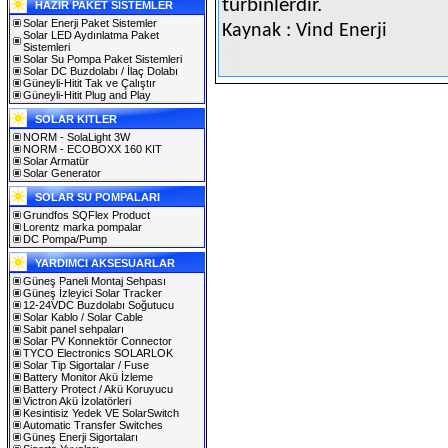
türbinlerdir.
HAZIR PAKET SİSTEMLER
Solar Enerji Paket Sistemler
Kaynak : Vind Enerji
Solar LED Aydınlatma Paket
Sistemleri
Solar Su Pompa Paket Sistemleri
Solar DC Buzdolabı / İlaç Dolabı
Güneyli-Hitit Tak ve Çalıştır
Güneyli-Hitit Plug and Play
SOLAR KITLER
NORM - SolaLight 3W
NORM - ECOBOXX 160 KIT
Solar Armatür
Solar Generator
SOLAR SU POMPALARI
Grundfos SQFlex Product
Lorentz marka pompalar
DC Pompa/Pump
YARDIMCI AKSESUARLAR
Güneş Paneli Montaj Sehpası
Güneş İzleyici Solar Tracker
12-24VDC Buzdolabı Soğutucu
Solar Kablo / Solar Cable
Sabit panel sehpaları
Solar PV Konnektör Connector
TYCO Electronics SOLARLOK
Solar Tip Sigortalar / Fuse
Battery Monitor Akü İzleme
Battery Protect / Akü Koruyucu
Victron Akü İzolatörleri
Kesintisiz Yedek VE SolarSwitch
Automatic Transfer Switches
Güneş Enerji Sigortaları