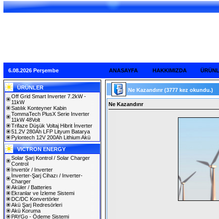
6.08.2026 Perşembe
ANASAYFA
HAKKIMIZDA
ÜRÜN
ÜRÜNLER
Ne Kazandırır
(3777 kez okundu.)
Off Grid Smart Inverter 7.2kW -
11kW
Ne Kazandırır
Satılık Konteyner Kabin
TommaTech PlusX Serie Inverter
11kW 48Volt
Trifaze Düşük Voltaj Hibrit İnverter
51.2V 280Ah LFP Lityum Batarya
Pylontech 12V 200Ah Lithium Akü
VICTRON ENERGY
Solar Şarj Kontrol / Solar Charger
Control
İnvertör / Inverter
İnverter-Şarj Cihazı / Inverter-
Charger
Aküler / Batteries
Ekranlar ve İzleme Sistemi
DC/DC Konvertörler
Akü Şarj Redresörleri
Akü Koruma
PAYGo - Ödeme Sistemi