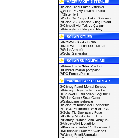
HAZIR PAKET SİSTEMLER
Solar Enerji Paket Sistemler
Solar LED Aydınlatma Paket
Sistemleri
Solar Su Pompa Paket Sistemleri
Solar DC Buzdolabı / İlaç Dolabı
Güneyli-Hitit Tak ve Çalıştır
Güneyli-Hitit Plug and Play
SOLAR KITLER
NORM - SolaLight 3W
NORM - ECOBOXX 160 KIT
Solar Armatür
Solar Generator
SOLAR SU POMPALARI
Grundfos SQFlex Product
Lorentz marka pompalar
DC Pompa/Pump
YARDIMCI AKSESUARLAR
Güneş Paneli Montaj Sehpası
Güneş İzleyici Solar Tracker
12-24VDC Buzdolabı Soğutucu
Solar Kablo / Solar Cable
Sabit panel sehpaları
Solar PV Konnektör Connector
TYCO Electronics SOLARLOK
Solar Tip Sigortalar / Fuse
Battery Monitor Akü İzleme
Battery Protect / Akü Koruyucu
Victron Akü İzolatörleri
Kesintisiz Yedek VE SolarSwitch
Automatic Transfer Switches
Güneş Enerji Sigortaları