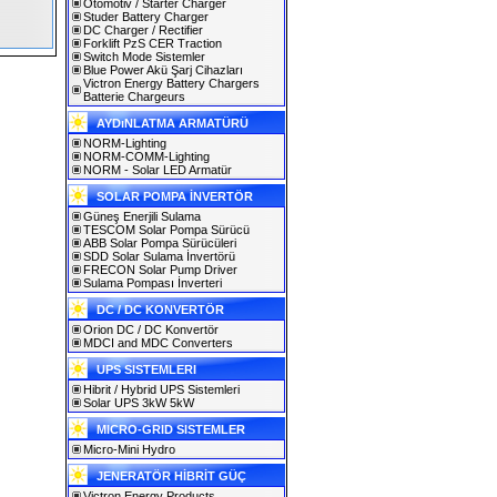
Otomotiv / Starter Charger
Studer Battery Charger
DC Charger / Rectifier
Forklift PzS CER Traction
Switch Mode Sistemler
Blue Power Akü Şarj Cihazları
Victron Energy Battery Chargers
Batterie Chargeurs
AYDıNLATMA ARMATÜRÜ
NORM-Lighting
NORM-COMM-Lighting
NORM - Solar LED Armatür
SOLAR POMPA İNVERTÖR
Güneş Enerjili Sulama
TESCOM Solar Pompa Sürücü
ABB Solar Pompa Sürücüleri
SDD Solar Sulama İnvertörü
FRECON Solar Pump Driver
Sulama Pompası İnverteri
DC / DC KONVERTÖR
Orion DC / DC Konvertör
MDCI and MDC Converters
UPS SISTEMLERI
Hibrit / Hybrid UPS Sistemleri
Solar UPS 3kW 5kW
MICRO-GRID SISTEMLER
Micro-Mini Hydro
JENERATÖR HİBRİT GÜÇ
Victron Energy Products