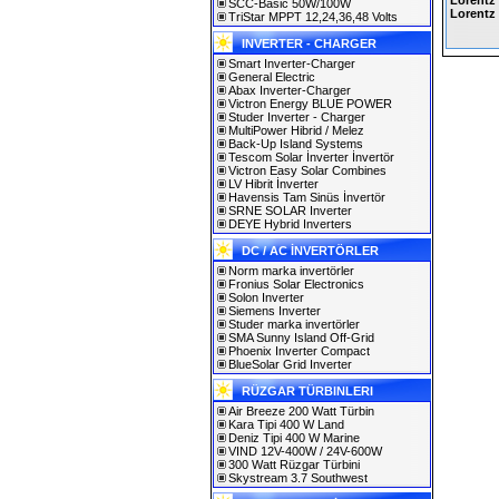
Lorentz 
SCC-Basic 50W/100W
Lorentz
TriStar MPPT 12,24,36,48 Volts
INVERTER - CHARGER
Smart Inverter-Charger
General Electric
Abax Inverter-Charger
Victron Energy BLUE POWER
Studer Inverter - Charger
MultiPower Hibrid / Melez
Back-Up Island Systems
Tescom Solar İnverter İnvertör
Victron Easy Solar Combines
LV Hibrit İnverter
Havensis Tam Sinüs İnvertör
SRNE SOLAR Inverter
DEYE Hybrid Inverters
DC / AC İNVERTÖRLER
Norm marka invertörler
Fronius Solar Electronics
Solon Inverter
Siemens Inverter
Studer marka invertörler
SMA Sunny Island Off-Grid
Phoenix Inverter Compact
BlueSolar Grid Inverter
RÜZGAR TÜRBINLERI
Air Breeze 200 Watt Türbin
Kara Tipi 400 W Land
Deniz Tipi 400 W Marine
VIND 12V-400W / 24V-600W
300 Watt Rüzgar Türbini
Skystream 3.7 Southwest