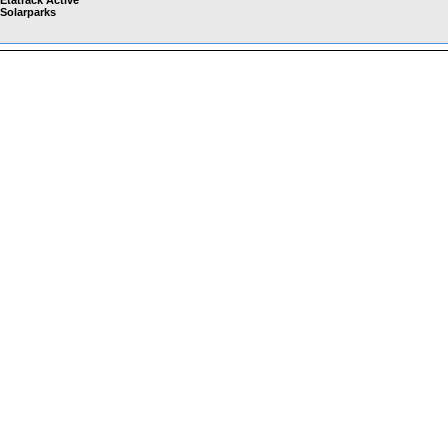
Etatrack Active
 Solarparks