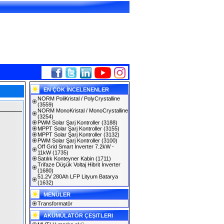
EN ÇOK İNCELENENLER
NORM PoliKristal / PolyCrystalline
(3559)
NORM MonoKristal / MonoCrystalline
(3254)
PWM Solar Şarj Kontroller
(3188)
MPPT Solar Şarj Kontroller
(3155)
MPPT Solar Şarj Kontroller
(3132)
PWM Solar Şarj Kontroller
(3100)
Off Grid Smart Inverter 7.2kW -
11kW
(1735)
Satılık Konteyner Kabin
(1711)
Trifaze Düşük Voltaj Hibrit İnverter
(1680)
51.2V 280Ah LFP Lityum Batarya
(1632)
MENÜLER
Transformatör
AKÜMÜLATÖR ÇEŞITLERI