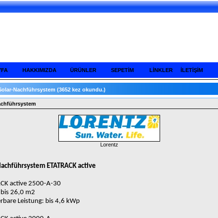
YFA
HAKKIMIZDA
ÜRÜNLER
SEPETİM
LİNKLER
İLETİŞİM
Solar-Nachführsystem
(3652 kez okundu.)
achführsystem
Lorentz
Nachführsystem ETATRACK active
CK active 2500-A-30
 bis 26,0 m2
ierbare Leistung: bis 4,6 kWp