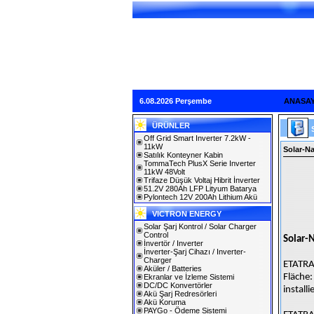
6.08.2026 Perşembe
ANASA
ÜRÜNLER
Off Grid Smart Inverter 7.2kW -
11kW
Solar-N
Satılık Konteyner Kabin
TommaTech PlusX Serie Inverter
11kW 48Volt
Trifaze Düşük Voltaj Hibrit İnverter
51.2V 280Ah LFP Lityum Batarya
Pylontech 12V 200Ah Lithium Akü
VICTRON ENERGY
Solar Şarj Kontrol / Solar Charger
Control
Solar-
İnvertör / Inverter
İnverter-Şarj Cihazı / Inverter-
Charger
ETATRA
Aküler / Batteries
Fläche:
Ekranlar ve İzleme Sistemi
DC/DC Konvertörler
install
Akü Şarj Redresörleri
Akü Koruma
PAYGo - Ödeme Sistemi