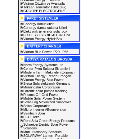
Victron Çözüm ve Avantajlar
Teksan Jeneratör Hibrit Güç
GROUPE ELECTROGENE
PAKET SISTEMLER
Conergy konut kitleri
Conergy damla sulama kitleri
Elektronik jeneratör solar box
FOX ESS HYBRID ALL-IN-ONE
Victron Energy HybridBox
BATTERY CHARGER
Victron Blue Power IP20, IP65
DOSYA KATALOG BROŞÜR
Norm Energy Systems Ltd.
Center Pivot Sulama Sistemleri
Modern Tarım Makineleri Ekipman
Victron Energy French Français
Victron Energy Blue Power
Steca Solarelektronik Germany
Morningstar Corporation
Lorentz solar pumps tracking
Phocos Off-Grid Power
Mobile Solar Power System
Solar-Log Maximized Sunpower
Solon Corporation
Micro Inverter AEconversion
Symtech Solar
ECO Delta
ReneSola Green Energy Products
SchneiderElectric Solar Power
Solutions
Mutlu Stationary Batteries
SOLARWAY Lantern Portable