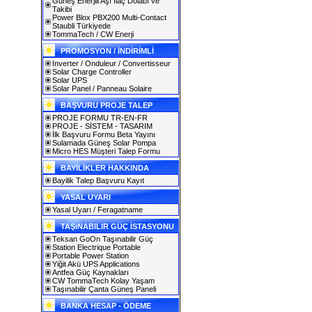
Güneş Enerjili Aşı İlaç Dolabı ve
Takibi
Power Blox PBX200 Multi-Contact
Staubli Türkiyede
TommaTech / CW Enerji
PROMOSYON / İNDİRİMLİ
Inverter / Onduleur / Convertisseur
Solar Charge Controller
Solar UPS
Solar Panel / Panneau Solaire
BAŞVURU PROJE TALEP
PROJE FORMU TR-EN-FR
PROJE - SİSTEM - TASARIM
İlk Başvuru Formu Beta Yayını
Sulamada Güneş Solar Pompa
Micro HES Müşteri Talep Formu
BAYİLİKLER HAKKINDA
Bayilik Talep Başvuru Kayıt
YASAL UYARI
Yasal Uyarı / Feragatname
TAŞıNABILIR GÜÇ İSTASYONU
Teksan GoOn Taşınabilir Güç
Station Electrique Portable
Portable Power Station
Yiğit Akü UPS Applications
Antfea Güç Kaynakları
CW TommaTech Kolay Yaşam
Taşınabilir Çanta Güneş Paneli
BANKA HESAP - ÖDEME