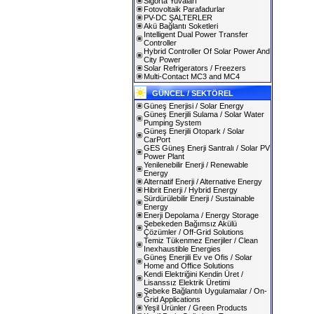
Sigorta Yuvaları
Fotovoltaik Parafadurlar
PV-DC ŞALTERLER
Akü Bağlantı Soketleri
Intelligent Dual Power Transfer
Controller
Hybrid Controller Of Solar Power And
City Power
Solar Refrigerators / Freezers
Multi-Contact MC3 and MC4
GÜNCEL / SEKTÖREL
Güneş Enerjisi / Solar Energy
Güneş Enerjili Sulama / Solar Water
Pumping System
Güneş Enerjili Otopark / Solar
CarPort
GES Güneş Enerji Santralı / Solar PV
Power Plant
Yenilenebilir Enerji / Renewable
Energy
Alternatif Enerji / Alternative Energy
Hibrit Enerji / Hybrid Energy
Sürdürülebilir Enerji / Sustainable
Energy
Enerji Depolama / Energy Storage
Şebekeden Bağımsız Akülü
Çözümler / Off-Grid Solutions
Temiz Tükenmez Enerjiler / Clean
Inexhaustible Energies
Güneş Enerjili Ev ve Ofis / Solar
Home and Office Solutions
Kendi Elektriğini Kendin Üret /
Lisanssız Elektrik Üretimi
Şebeke Bağlantılı Uygulamalar / On-
Grid Applications
Yeşil Ürünler / Green Products