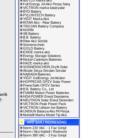
MUTLU marka akü
Full Energy Jel Akü Perpa Satış
VICTRON marka bataryalar
BYD Battery
PYLONTECH Battery
YİĞİT Marka Akü
RITAR Akü - Ritar Battery
TROJAN Battery Company
NORM
SB Battery
B.B. Battery
Ritar Akü Sözlük
Sonnenschein
GOLD Battery
EXIDE marka akü
Energy Storage Solutions
Nickel-Cadmium Batteries
HAZE marka akü
SONNENSCHEIN Dryfit Solar
Aküde Sıkça Sorulan Sorular
NARADA Batteries
YİĞİT GelEnergy Jel Aküleri
HOPPECKE OPZV Solar Power
PowerSafe OPZV Series
B.B. Battery Co., Ltd
FIAMM Motive Power Batteries
anik
HDA POWER Enerji Depolama
Z-
NEUTRON Solar Enerji Sistemleri
VICTRON Peak Power Pack
VICTRON Lithium Ion Battery
UNİSUN Batarya Akü Pil Perpa
Muhtelif Marka Model Tip Akü
AKÜ ŞARJ REDRESÖRÜ
Norm 220 VAC - 1 Faz Girişli
Norm / Akü Kabinli / Redresör
Norm 380 VAC - 3 Faz Girişli