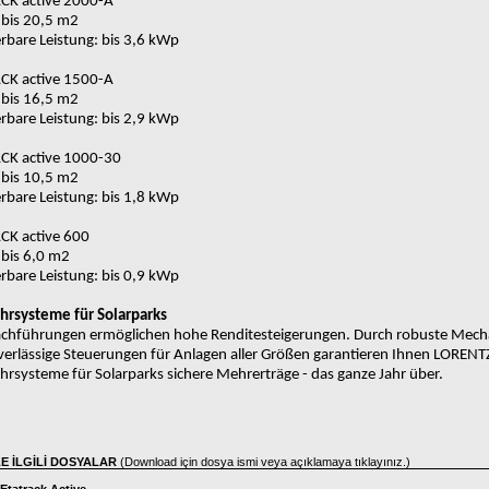
CK active 2000-A
 bis 20,5 m2
ierbare Leistung: bis 3,6 kWp
CK active 1500-A
 bis 16,5 m2
ierbare Leistung: bis 2,9 kWp
CK active 1000-30
 bis 10,5 m2
ierbare Leistung: bis 1,8 kWp
CK active 600
 bis 6,0 m2
ierbare Leistung: bis 0,9 kWp
hrsysteme für Solarparks
achführungen ermöglichen hohe Renditesteigerungen. Durch robuste Mech
erlässige Steuerungen für Anlagen aller Größen garantieren Ihnen LORENT
rsysteme für Solarparks sichere Mehrerträge - das ganze Jahr über.
LE İLGİLİ DOSYALAR
(Download için dosya ismi veya açıklamaya tıklayınız.)