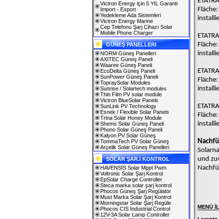
ETATRA
Victron Energy için 5 YIL Garanti
Fläche:
Import - Export
Yedekleme Ada Sistemleri
install
Victron Energy Marine
Cep Telefonu Şarj Cihazı Solar
Mobile Phone Charger
ETATRA
Fläche:
GÜNEŞ PANELLERI
install
NORM Güneş Panelleri
AXITEC Güneş Paneli
Waaree Güneş Paneli
ETATRA
EcoDelta Güneş Paneli
SunPower Güneş Paneli
Fläche:
TopraySolar Modules
install
Sunrise / Solartech modules
Thin Film PV solar module
Victron BlueSolar Panels
ETATRA
SunLink PV Technology
Esnek / Flexible Solar Panels
Fläche:
Trina Solar Honey Module
install
Shems Solar Güneş Paneli
Phono Solar Güneş Paneli
Kalyon PV Solar Güneş
Nachfü
TommaTech PV Solar Güneş
Arçelik Solar Güneş Panelleri
Solarn
und zuv
SOLAR ŞARJ KONTROL
Nachfüh
HAVENSİS Solar Mppt Pwm
Voltronic Solar Şarj Kontrol
EpSolar Charge Controller
Steca marka solar şarj kontrol
Phocos Güneş Şarj Regülatör
Must Marka Solar Şarj Kontrol
Morningstar Solar Şarj Regüle
MENÜ İ
Phocos CIS Industrial Control
12V-3A Solar Lamp Controller