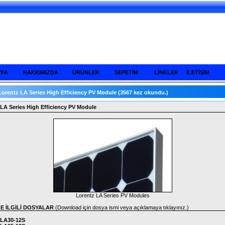
YFA
HAKKIMIZDA
ÜRÜNLER
SEPETİM
LİNKLER
İLETİŞİM
Lorentz LA Series High Efficiency PV Module
(3567 kez okundu.)
LA Series High Efficiency PV Module
Lorentz LA Series PV Modules
LE İLGİLİ DOSYALAR
(Download için dosya ismi veya açıklamaya tıklayınız.)
 LA30-12S