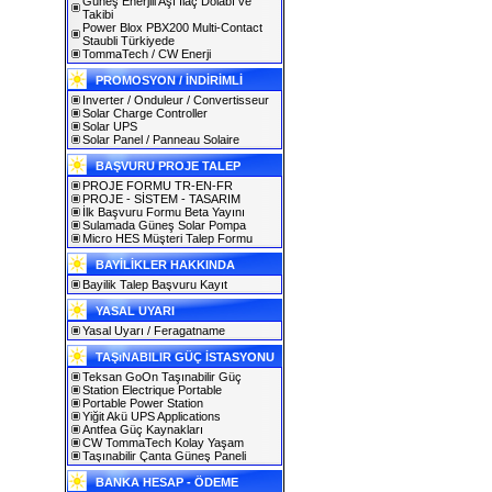
Güneş Enerjili Aşı İlaç Dolabı ve
Takibi
Power Blox PBX200 Multi-Contact
Staubli Türkiyede
TommaTech / CW Enerji
PROMOSYON / İNDİRİMLİ
Inverter / Onduleur / Convertisseur
Solar Charge Controller
Solar UPS
Solar Panel / Panneau Solaire
BAŞVURU PROJE TALEP
PROJE FORMU TR-EN-FR
PROJE - SİSTEM - TASARIM
İlk Başvuru Formu Beta Yayını
Sulamada Güneş Solar Pompa
Micro HES Müşteri Talep Formu
BAYİLİKLER HAKKINDA
Bayilik Talep Başvuru Kayıt
YASAL UYARI
Yasal Uyarı / Feragatname
TAŞıNABILIR GÜÇ İSTASYONU
Teksan GoOn Taşınabilir Güç
Station Electrique Portable
Portable Power Station
Yiğit Akü UPS Applications
Antfea Güç Kaynakları
CW TommaTech Kolay Yaşam
Taşınabilir Çanta Güneş Paneli
BANKA HESAP - ÖDEME