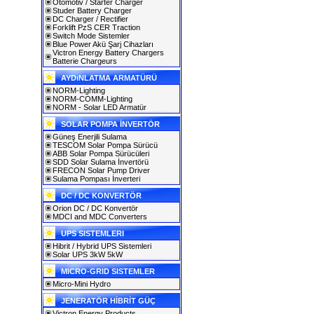
Otomotiv / Starter Charger
Studer Battery Charger
DC Charger / Rectifier
Forklift PzS CER Traction
Switch Mode Sistemler
Blue Power Akü Şarj Cihazları
Victron Energy Battery Chargers
Batterie Chargeurs
AYDıNLATMA ARMATÜRÜ
NORM-Lighting
NORM-COMM-Lighting
NORM - Solar LED Armatür
SOLAR POMPA İNVERTÖR
Güneş Enerjili Sulama
TESCOM Solar Pompa Sürücü
ABB Solar Pompa Sürücüleri
SDD Solar Sulama İnvertörü
FRECON Solar Pump Driver
Sulama Pompası İnverteri
DC / DC KONVERTÖR
Orion DC / DC Konvertör
MDCI and MDC Converters
UPS SISTEMLERI
Hibrit / Hybrid UPS Sistemleri
Solar UPS 3kW 5kW
MICRO-GRID SISTEMLER
Micro-Mini Hydro
JENERATÖR HİBRİT GÜÇ
Victron Energy Products