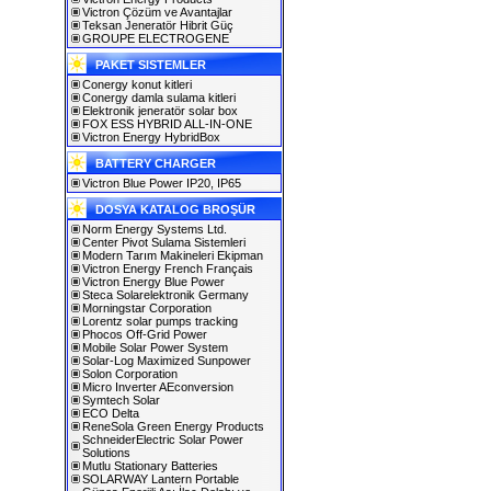
Victron Çözüm ve Avantajlar
Teksan Jeneratör Hibrit Güç
GROUPE ELECTROGENE
PAKET SISTEMLER
Conergy konut kitleri
Conergy damla sulama kitleri
Elektronik jeneratör solar box
FOX ESS HYBRID ALL-IN-ONE
Victron Energy HybridBox
BATTERY CHARGER
Victron Blue Power IP20, IP65
DOSYA KATALOG BROŞÜR
Norm Energy Systems Ltd.
Center Pivot Sulama Sistemleri
Modern Tarım Makineleri Ekipman
Victron Energy French Français
Victron Energy Blue Power
Steca Solarelektronik Germany
Morningstar Corporation
Lorentz solar pumps tracking
Phocos Off-Grid Power
Mobile Solar Power System
Solar-Log Maximized Sunpower
Solon Corporation
Micro Inverter AEconversion
Symtech Solar
ECO Delta
ReneSola Green Energy Products
SchneiderElectric Solar Power
Solutions
Mutlu Stationary Batteries
SOLARWAY Lantern Portable