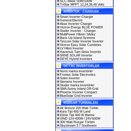
SCC-Basic 50W/100W
TriStar MPPT 12,24,36,48 Volts
INVERTER - CHARGER
Smart Inverter-Charger
General Electric
Abax Inverter-Charger
Victron Energy BLUE POWER
Studer Inverter - Charger
MultiPower Hibrid / Melez
Back-Up Island Systems
Tescom Solar İnverter İnvertör
Victron Easy Solar Combines
LV Hibrit İnverter
Havensis Tam Sinüs İnvertör
SRNE SOLAR Inverter
DEYE Hybrid Inverters
DC / AC İNVERTÖRLER
Norm marka invertörler
Fronius Solar Electronics
Solon Inverter
Siemens Inverter
Studer marka invertörler
SMA Sunny Island Off-Grid
Phoenix Inverter Compact
BlueSolar Grid Inverter
RÜZGAR TÜRBINLERI
Air Breeze 200 Watt Türbin
Kara Tipi 400 W Land
Deniz Tipi 400 W Marine
VIND 12V-400W / 24V-600W
300 Watt Rüzgar Türbini
Skystream 3.7 Southwest