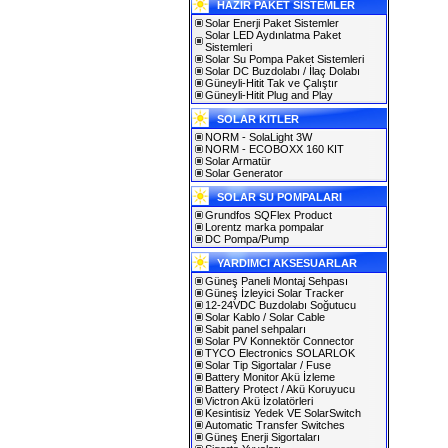
HAZIR PAKET SİSTEMLER
Solar Enerji Paket Sistemler
Solar LED Aydınlatma Paket
Sistemleri
Solar Su Pompa Paket Sistemleri
Solar DC Buzdolabı / İlaç Dolabı
Güneyli-Hitit Tak ve Çalıştır
Güneyli-Hitit Plug and Play
SOLAR KITLER
NORM - SolaLight 3W
NORM - ECOBOXX 160 KIT
Solar Armatür
Solar Generator
SOLAR SU POMPALARI
Grundfos SQFlex Product
Lorentz marka pompalar
DC Pompa/Pump
YARDIMCI AKSESUARLAR
Güneş Paneli Montaj Sehpası
Güneş İzleyici Solar Tracker
12-24VDC Buzdolabı Soğutucu
Solar Kablo / Solar Cable
Sabit panel sehpaları
Solar PV Konnektör Connector
TYCO Electronics SOLARLOK
Solar Tip Sigortalar / Fuse
Battery Monitor Akü İzleme
Battery Protect / Akü Koruyucu
Victron Akü İzolatörleri
Kesintisiz Yedek VE SolarSwitch
Automatic Transfer Switches
Güneş Enerji Sigortaları