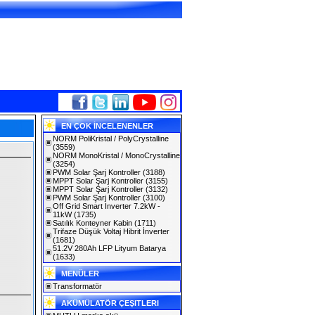
EN ÇOK İNCELENENLER
NORM PoliKristal / PolyCrystalline
(3559)
NORM MonoKristal / MonoCrystalline
(3254)
PWM Solar Şarj Kontroller
(3188)
MPPT Solar Şarj Kontroller
(3155)
MPPT Solar Şarj Kontroller
(3132)
PWM Solar Şarj Kontroller
(3100)
Off Grid Smart Inverter 7.2kW -
11kW
(1735)
Satılık Konteyner Kabin
(1711)
Trifaze Düşük Voltaj Hibrit İnverter
(1681)
51.2V 280Ah LFP Lityum Batarya
(1633)
MENÜLER
Transformatör
AKÜMÜLATÖR ÇEŞITLERI