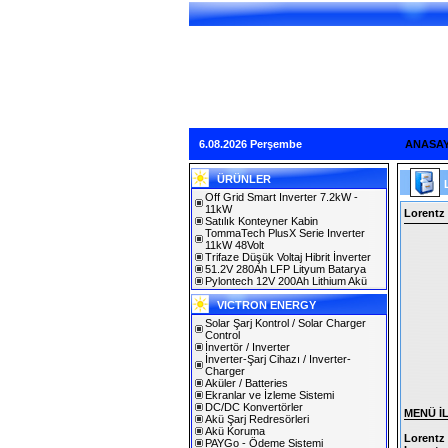
6.08.2026 Perşembe
ANASA
ÜRÜNLER
Off Grid Smart Inverter 7.2kW -
11kW
Lorentz 
Satılık Konteyner Kabin
TommaTech PlusX Serie Inverter
11kW 48Volt
Trifaze Düşük Voltaj Hibrit İnverter
51.2V 280Ah LFP Lityum Batarya
Pylontech 12V 200Ah Lithium Akü
VICTRON ENERGY
Solar Şarj Kontrol / Solar Charger
Control
İnvertör / Inverter
İnverter-Şarj Cihazı / Inverter-
Charger
Aküler / Batteries
Ekranlar ve İzleme Sistemi
DC/DC Konvertörler
MENÜ İ
Akü Şarj Redresörleri
Akü Koruma
Lorentz
PAYGo - Ödeme Sistemi