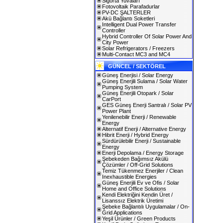
Sigorta Yuvaları
Fotovoltaik Parafadurlar
PV-DC ŞALTERLER
Akü Bağlantı Soketleri
Intelligent Dual Power Transfer
Controller
Hybrid Controller Of Solar Power And
City Power
Solar Refrigerators / Freezers
Multi-Contact MC3 and MC4
GÜNCEL / SEKTÖREL
Güneş Enerjisi / Solar Energy
Güneş Enerjili Sulama / Solar Water
Pumping System
Güneş Enerjili Otopark / Solar
CarPort
GES Güneş Enerji Santralı / Solar PV
Power Plant
Yenilenebilir Enerji / Renewable
Energy
Alternatif Enerji / Alternative Energy
Hibrit Enerji / Hybrid Energy
Sürdürülebilir Enerji / Sustainable
Energy
Enerji Depolama / Energy Storage
Şebekeden Bağımsız Akülü
Çözümler / Off-Grid Solutions
Temiz Tükenmez Enerjiler / Clean
Inexhaustible Energies
Güneş Enerjili Ev ve Ofis / Solar
Home and Office Solutions
Kendi Elektriğini Kendin Üret /
Lisanssız Elektrik Üretimi
Şebeke Bağlantılı Uygulamalar / On-
Grid Applications
Yeşil Ürünler / Green Products