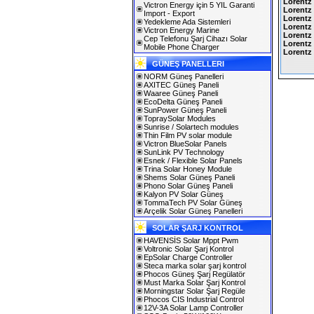
Lorentz
Victron Energy için 5 YIL Garanti
Lorentz
Import - Export
Lorentz 
Yedekleme Ada Sistemleri
Lorentz 
Victron Energy Marine
Lorentz
Cep Telefonu Şarj Cihazı Solar
Lorentz
Mobile Phone Charger
Lorentz
GÜNEŞ PANELLERI
NORM Güneş Panelleri
AXITEC Güneş Paneli
Waaree Güneş Paneli
EcoDelta Güneş Paneli
SunPower Güneş Paneli
TopraySolar Modules
Sunrise / Solartech modules
Thin Film PV solar module
Victron BlueSolar Panels
SunLink PV Technology
Esnek / Flexible Solar Panels
Trina Solar Honey Module
Shems Solar Güneş Paneli
Phono Solar Güneş Paneli
Kalyon PV Solar Güneş
TommaTech PV Solar Güneş
Arçelik Solar Güneş Panelleri
SOLAR ŞARJ KONTROL
HAVENSİS Solar Mppt Pwm
Voltronic Solar Şarj Kontrol
EpSolar Charge Controller
Steca marka solar şarj kontrol
Phocos Güneş Şarj Regülatör
Must Marka Solar Şarj Kontrol
Morningstar Solar Şarj Regüle
Phocos CIS Industrial Control
12V-3A Solar Lamp Controller