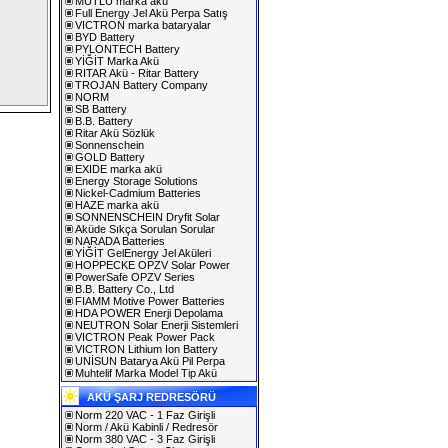
MUTLU marka akü
Full Energy Jel Akü Perpa Satış
VICTRON marka bataryalar
BYD Battery
PYLONTECH Battery
YİĞİT Marka Akü
RITAR Akü - Ritar Battery
TROJAN Battery Company
NORM
SB Battery
B.B. Battery
Ritar Akü Sözlük
Sonnenschein
GOLD Battery
EXIDE marka akü
Energy Storage Solutions
Nickel-Cadmium Batteries
HAZE marka akü
SONNENSCHEIN Dryfit Solar
Aküde Sıkça Sorulan Sorular
NARADA Batteries
YİĞİT GelEnergy Jel Aküleri
HOPPECKE OPZV Solar Power
PowerSafe OPZV Series
B.B. Battery Co., Ltd
FIAMM Motive Power Batteries
HDA POWER Enerji Depolama
NEUTRON Solar Enerji Sistemleri
VICTRON Peak Power Pack
VICTRON Lithium Ion Battery
UNİSUN Batarya Akü Pil Perpa
Muhtelif Marka Model Tip Akü
AKÜ ŞARJ REDRESÖRÜ
Norm 220 VAC - 1 Faz Girişli
Norm / Akü Kabinli / Redresör
Norm 380 VAC - 3 Faz Girişli