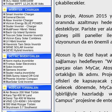
SCC-Basic 50W/100W
çıkabilecekler.
TriStar MPPT 12,24,36,48 Volts
INVERTER - CHARGER
Smart Inverter-Charger
Bu proje, Atosun 2015 y
General Electric
Abax Inverter-Charger
oranında azaltmayı hedef
Victron Energy BLUE POWER
Studer Inverter - Charger
destekliyor. Pariste yer a
MultiPower Hibrid / Melez
Back-Up Island Systems
güneş pilli paneller il
Tescom Solar İnverter İnvertör
Victron Easy Solar Combines
vizyonunun da en önemli a
LV Hibrit İnverter
Havensis Tam Sinüs İnvertör
SRNE SOLAR Inverter
DEYE Hybrid Inverters
Atosun iş ile özel hayat 
DC / AC İNVERTÖRLER
sağlamayı hedefleyen "We
Norm marka invertörler
Fronius Solar Electronics
Solon Inverter
parçası olan MyCar, Atos
Siemens Inverter
Studer marka invertörler
ortaklığın ilk adımı. Pr
SMA Sunny Island Off-Grid
Phoenix Inverter Compact
ofisleri de kapsayacak ş
BlueSolar Grid Inverter
Gelecek dönemde, MyCar
RÜZGAR TÜRBINLERI
Air Breeze 200 Watt Türbin
işbirliğiyle hazırladığ
Kara Tipi 400 W Land
Deniz Tipi 400 W Marine
Campus" projesine de ente
VIND 12V-400W / 24V-600W
300 Watt Rüzgar Türbini
Skystream 3.7 Southwest