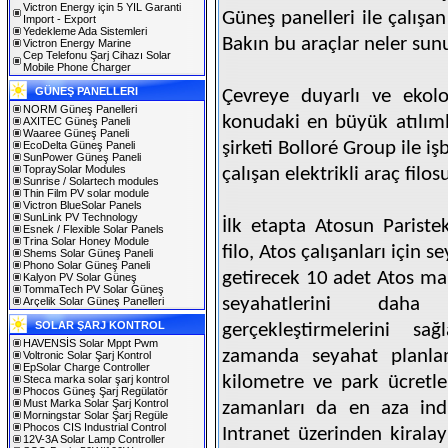
Victron Energy için 5 YIL Garanti
Güneş panelleri ile çalışan 
Import - Export
Yedekleme Ada Sistemleri
Bakın bu araçlar neler sun
Victron Energy Marine
Cep Telefonu Şarj Cihazı Solar
Mobile Phone Charger
GÜNEŞ PANELLERI
Çevreye duyarlı ve ekolo
NORM Güneş Panelleri
konudaki en büyük atılımla
AXITEC Güneş Paneli
Waaree Güneş Paneli
şirketi Bolloré Group ile iş
EcoDelta Güneş Paneli
SunPower Güneş Paneli
TopraySolar Modules
çalışan elektrikli araç fil
Sunrise / Solartech modules
Thin Film PV solar module
Victron BlueSolar Panels
SunLink PV Technology
İlk etapta Atosun Pariste
Esnek / Flexible Solar Panels
Trina Solar Honey Module
filo, Atos çalışanları için 
Shems Solar Güneş Paneli
Phono Solar Güneş Paneli
getirecek 10 adet Atos mar
Kalyon PV Solar Güneş
TommaTech PV Solar Güneş
seyahatlerini daha
Arçelik Solar Güneş Panelleri
SOLAR ŞARJ KONTROL
gerçekleştirmelerini s
HAVENSİS Solar Mppt Pwm
zamanda seyahat planlam
Voltronic Solar Şarj Kontrol
EpSolar Charge Controller
kilometre ve park ücretle
Steca marka solar şarj kontrol
Phocos Güneş Şarj Regülatör
Must Marka Solar Şarj Kontrol
zamanları da en aza indirg
Morningstar Solar Şarj Regüle
Phocos CIS Industrial Control
Intranet üzerinden kiralay
12V-3A Solar Lamp Controller