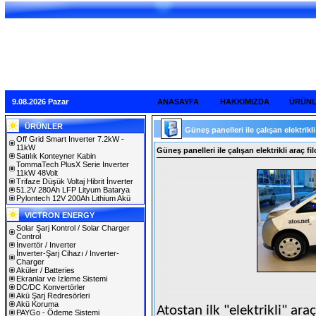
9.08.2026 Pazar
ANASAYFA
HAKKIMIZDA
ÜRÜN
ÜRÜNLER
Güneş panelleri ile çalışan elektrikli
Off Grid Smart Inverter 7.2kW -
11kW
Güneş panelleri ile çalışan elektrikli araç fil
Satılık Konteyner Kabin
TommaTech PlusX Serie Inverter
11kW 48Volt
Trifaze Düşük Voltaj Hibrit İnverter
51.2V 280Ah LFP Lityum Batarya
Pylontech 12V 200Ah Lithium Akü
VICTRON ENERGY
Solar Şarj Kontrol / Solar Charger
Control
İnvertör / Inverter
İnverter-Şarj Cihazı / Inverter-
Charger
Aküler / Batteries
Ekranlar ve İzleme Sistemi
DC/DC Konvertörler
Akü Şarj Redresörleri
Akü Koruma
Atostan ilk "elektrikli" araç
PAYGo - Ödeme Sistemi