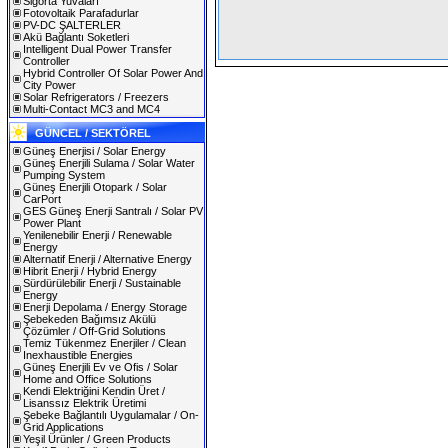
Sigorta Yuvaları
Fotovoltaik Parafadurlar
PV-DC ŞALTERLER
Akü Bağlantı Soketleri
Intelligent Dual Power Transfer
Controller
Hybrid Controller Of Solar Power And
City Power
Solar Refrigerators / Freezers
Multi-Contact MC3 and MC4
GÜNCEL / SEKTÖREL
Güneş Enerjisi / Solar Energy
Güneş Enerjili Sulama / Solar Water
Pumping System
Güneş Enerjili Otopark / Solar
CarPort
GES Güneş Enerji Santralı / Solar PV
Power Plant
Yenilenebilir Enerji / Renewable
Energy
Alternatif Enerji / Alternative Energy
Hibrit Enerji / Hybrid Energy
Sürdürülebilir Enerji / Sustainable
Energy
Enerji Depolama / Energy Storage
Şebekeden Bağımsız Akülü
Çözümler / Off-Grid Solutions
Temiz Tükenmez Enerjiler / Clean
Inexhaustible Energies
Güneş Enerjili Ev ve Ofis / Solar
Home and Office Solutions
Kendi Elektriğini Kendin Üret /
Lisanssız Elektrik Üretimi
Şebeke Bağlantılı Uygulamalar / On-
Grid Applications
Yeşil Ürünler / Green Products