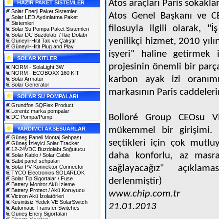
Atos araçları Paris sokakla
HAZIR PAKET SİSTEMLER
Solar Enerji Paket Sistemler
Atos Genel Başkanı ve CE
Solar LED Aydınlatma Paket
Sistemleri
filosuyla ilgili olarak, "
Solar Su Pompa Paket Sistemleri
Solar DC Buzdolabı / İlaç Dolabı
yenilikçi hizmet, 2010 yılı
Güneyli-Hitit Tak ve Çalıştır
Güneyli-Hitit Plug and Play
işyeri" haline getirmek 
SOLAR KITLER
projesinin önemli bir parç
NORM - SolaLight 3W
NORM - ECOBOXX 160 KIT
karbon ayak izi oranımı
Solar Armatür
Solar Generator
markasının Paris caddeler
SOLAR SU POMPALARI
Grundfos SQFlex Product
Lorentz marka pompalar
Bolloré Group CEOsu Vi
DC Pompa/Pump
mükemmel bir girişimi. 
YARDIMCI AKSESUARLAR
Güneş Paneli Montaj Sehpası
seçtikleri için çok mutluy
Güneş İzleyici Solar Tracker
12-24VDC Buzdolabı Soğutucu
daha konforlu, az masraf
Solar Kablo / Solar Cable
Sabit panel sehpaları
sağlayacağız" açıklam
Solar PV Konnektör Connector
TYCO Electronics SOLARLOK
Solar Tip Sigortalar / Fuse
derlenmiştir)
Battery Monitor Akü İzleme
Battery Protect / Akü Koruyucu
www.chip.com.tr
Victron Akü İzolatörleri
Kesintisiz Yedek VE SolarSwitch
21.01.2013
Automatic Transfer Switches
Güneş Enerji Sigortaları