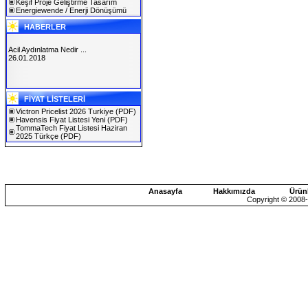
Keşif Proje Geliştirme Tasarım
Energiewende / Enerji Dönüşümü
HABERLER
Acil Aydınlatma Nedir ...
26.01.2018
SOLAREX ISTANBUL 2019
FİYAT LİSTELERİ
30.01.2019
Victron Pricelist 2026 Turkiye
(PDF)
Havensis Fiyat Listesi Yeni
(PDF)
TommaTech Fiyat Listesi Haziran
2025 Türkçe
(PDF)
Anasayfa
Hakkımızda
Ürün
Copyright © 2008-2