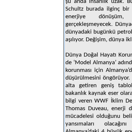
şu anda insanlık uzak. B
Schultz burada ilginç bir 
enerjiye dönüşüm, 
gerçekleşmeyecek. Dünyad
dünyadaki bugünkü petrol 
aşılıyor. Değişim, dünya ik
Dünya Doğal Hayatı Koru
de ‘Model Almanya’ adında 
korunması için Almanya’
düşürülmesini öngörüyor. Y
alta getiren geniş tabl
bakanlık kaynak eser olar
bilgi veren WWF İklim De
Thomas Duveau, enerji 
mücadelesi olduğunu beli
yansımaları olacağın
Almanya’daki 4 büyük enerj