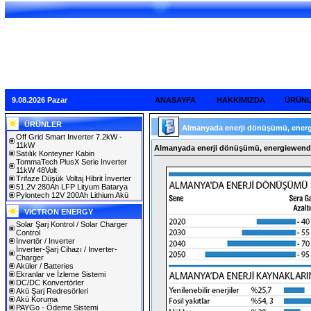
9.08.2026 Pazar
ANASAYFA
HAKKIMIZDA
ÜRÜN
ÜRÜNLER
Almanyada enerji dönüşümü, energ
Off Grid Smart Inverter 7.2kW -
11kW
Almanyada enerji dönüşümü, energiewende
Satılık Konteyner Kabin
TommaTech PlusX Serie Inverter
11kW 48Volt
Trifaze Düşük Voltaj Hibrit İnverter
51.2V 280Ah LFP Lityum Batarya
Pylontech 12V 200Ah Lithium Akü
VICTRON ENERGY
Solar Şarj Kontrol / Solar Charger
Control
İnvertör / Inverter
İnverter-Şarj Cihazı / Inverter-
Charger
Aküler / Batteries
Ekranlar ve İzleme Sistemi
DC/DC Konvertörler
Akü Şarj Redresörleri
Akü Koruma
PAYGo - Ödeme Sistemi