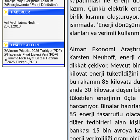
kapatılması ile enerji d
Keşif Proje Geliştirme Tasarım
Energiewende / Enerji Dönüşümü
lazım. Çünkü elektrik ene
HABERLER
birlik kısmını oluşturuyor
Acil Aydınlatma Nedir ...
ısınmada. ‘Enerji dönüşümü
26.01.2018
alanları ve verimli kullanm
SOLAREX ISTANBUL 2019
FİYAT LİSTELERİ
30.01.2019
Alman Ekonomi Araştır
Victron Pricelist 2026 Turkiye
(PDF)
Havensis Fiyat Listesi Yeni
(PDF)
Karsten Neuhoff, enerji
TommaTech Fiyat Listesi Haziran
2025 Türkçe
(PDF)
dikkat çekiyor. Mevcut bi
kilovat enerji tüketildiğin
bu rakamın 85 kilovata dü
anda 30 kilovata düşen bi
tüketilen enerjinin üçte b
harcanıyor. Binalar hazır
85 enerji tasarruflu olac
diğer tedbirleri alan kiş
bankası 15 bin avroya kad
enerji verimliliği oranı öl