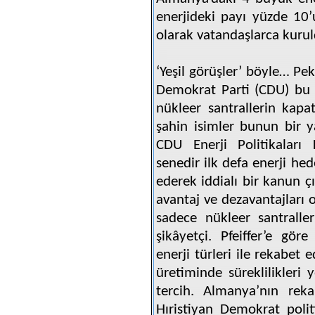
enerjideki payı yüzde 10’u
olarak vatandaşlarca kurul
‘Yeşil görüşler’ böyle… Pe
Demokrat Parti (CDU) bu 
nükleer santrallerin kapa
şahin isimler bunun bir y
CDU Enerji Politikaları 
senedir ilk defa enerji hed
ederek iddialı bir kanun ç
avantaj ve dezavantajları
sadece nükleer santralle
şikâyetçi. Pfeiffer’e göre
enerji türleri ile rekabet e
üretiminde süreklilikleri 
tercih. Almanya’nın rek
Hıristiyan Demokrat politi