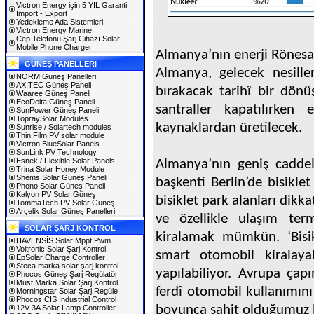
Victron Energy için 5 YIL Garanti
Import - Export
Yedekleme Ada Sistemleri
Victron Energy Marine
Cep Telefonu Şarj Cihazı Solar
Mobile Phone Charger
Almanya’nın enerji Rönesa
GÜNEŞ PANELLERI
Almanya, gelecek nesille
NORM Güneş Panelleri
AXITEC Güneş Paneli
bırakacak tarihî bir dön
Waaree Güneş Paneli
EcoDelta Güneş Paneli
santraller kapatılırken 
SunPower Güneş Paneli
TopraySolar Modules
kaynaklardan üretilecek.
Sunrise / Solartech modules
Thin Film PV solar module
Victron BlueSolar Panels
SunLink PV Technology
Esnek / Flexible Solar Panels
Almanya’nın geniş caddel
Trina Solar Honey Module
Shems Solar Güneş Paneli
başkenti Berlin’de bisikle
Phono Solar Güneş Paneli
Kalyon PV Solar Güneş
bisiklet park alanları dikk
TommaTech PV Solar Güneş
Arçelik Solar Güneş Panelleri
ve özellikle ulaşım term
SOLAR ŞARJ KONTROL
kiralamak mümkün. ‘Bisi
HAVENSİS Solar Mppt Pwm
Voltronic Solar Şarj Kontrol
smart otomobil kiralaya
EpSolar Charge Controller
Steca marka solar şarj kontrol
yapılabiliyor. Avrupa ça
Phocos Güneş Şarj Regülatör
Must Marka Solar Şarj Kontrol
ferdî otomobil kullanımın
Morningstar Solar Şarj Regüle
Phocos CIS Industrial Control
boyunca şahit olduğumuz 
12V-3A Solar Lamp Controller