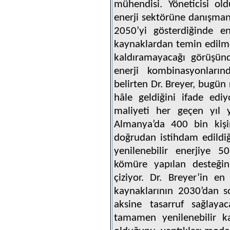
mühendisi. Yöneticisi ol
enerji sektörüne danışmanl
2050’yi gösterdiğinde en
kaynaklardan temin edilme
kaldıramayacağı görüşünd
enerji kombinasyonları
belirten Dr. Breyer, bugü
hâle geldiğini ifade ediy
maliyeti her geçen yıl 
Almanya’da 400 bin kişin
doğrudan istihdam edildiğ
yenilenebilir enerjiye 5
kömüre yapılan desteğin
çiziyor. Dr. Breyer’in en 
kaynaklarının 2030’dan s
aksine tasarruf sağlayac
tamamen yenilenebilir 