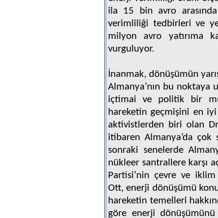
ila 15 bin avro arasında
verimliliği tedbirleri ve 
milyon avro yatırıma kar
vurguluyor.
İnanmak, dönüşümün yarı
Almanya’nın bu noktaya ul
içtimai ve politik bir m
hareketin geçmişini en iyi
aktivistlerden biri olan 
itibaren Almanya’da çok 
sonraki senelerde Alman
nükleer santrallere karşı a
Partisi’nin çevre ve iklim
Ott, enerji dönüşümü ko
hareketin temelleri hakkın
göre enerji dönüşümünü z