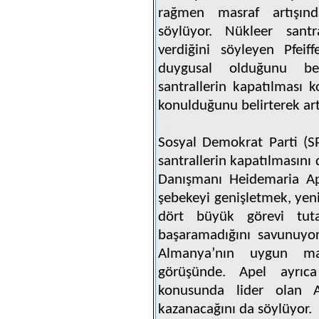
rağmen masraf artışınd
söylüyor. Nükleer santr
verdiğini söyleyen Pfeif
duygusal olduğunu beli
santrallerin kapatılması 
konulduğunu belirterek art
Sosyal Demokrat Parti (S
santrallerin kapatılmasını 
Danışmanı Heidemaria Ape
şebekeyi genişletmek, yeni
dört büyük görevi tuta
başaramadığını savunuyo
Almanya’nın uygun mal
görüşünde. Apel ayrıca y
konusunda lider olan Al
kazanacağını da söylüyor.