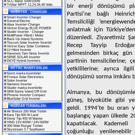
SCC-Basic 50W/100W
TriStar MPPT 12,24,36,48 Volts
bir enerji dönüşümü pla
INVERTER - CHARGER
Partisi’ne bağlı Heinri
Smart Inverter-Charger
Temsilciliği ‘energiewe
General Electric
Abax Inverter-Charger
Victron Energy BLUE POWER
anlatmak için Türkiye’den
Studer Inverter - Charger
MultiPower Hibrid / Melez
düzenledi. Ziyaretimiz Ş
Back-Up Island Systems
Tescom Solar İnverter İnvertör
Recep Tayyip Erdoğan’
Victron Easy Solar Combines
LV Hibrit İnverter
gelmesinden birkaç gün 
Havensis Tam Sinüs İnvertör
SRNE SOLAR Inverter
partinin temsilcilerine; ç
DEYE Hybrid Inverters
yetkililerine; ayrıca ilgi
DC / AC İNVERTÖRLER
Norm marka invertörler
dönüşümü sorma imkânı b
Fronius Solar Electronics
Solon Inverter
Siemens Inverter
Studer marka invertörler
Almanya, bu dönüşümle e
SMA Sunny Island Off-Grid
Phoenix Inverter Compact
BlueSolar Grid Inverter
güneş, biyokütle gibi yen
RÜZGAR TÜRBINLERI
geldi. 1994’te bu oran y
Air Breeze 200 Watt Türbin
başlangıç yapan ülkede 2
Kara Tipi 400 W Land
Deniz Tipi 400 W Marine
VIND 12V-400W / 24V-600W
kapatılacak. Kademeli 
300 Watt Rüzgar Türbini
Skystream 3.7 Southwest
çoğunluğu yenilenebilir