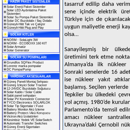
HAZIR PAKET SİSTEMLER
tasarruf edilip daha veri
Solar Enerji Paket Sistemler
Solar LED Aydınlatma Paket
sene içinde elektrik üre
Sistemleri
Solar Su Pompa Paket Sistemleri
Türkiye için de çıkarılaca
Solar DC Buzdolabı / İlaç Dolabı
Güneyli-Hitit Tak ve Çalıştır
uygun maliyetle enerji ka
Güneyli-Hitit Plug and Play
olsa…
SOLAR KITLER
NORM - SolaLight 3W
NORM - ECOBOXX 160 KIT
Solar Armatür
Sanayileşmiş bir ülkede
Solar Generator
üretimini terk etme nokta
SOLAR SU POMPALARI
Grundfos SQFlex Product
Almanya’da ilk nükleer 
Lorentz marka pompalar
DC Pompa/Pump
Sonraki senelerde 16 ade
YARDIMCI AKSESUARLAR
ise nükleer yakıt atıkla
Güneş Paneli Montaj Sehpası
Güneş İzleyici Solar Tracker
başlamış. Seçilen yerlerde 
12-24VDC Buzdolabı Soğutucu
Solar Kablo / Solar Cable
Tepkiler bu ülkedeki çev
Sabit panel sehpaları
Solar PV Konnektör Connector
yol açmış. 1980’de kurulan 
TYCO Electronics SOLARLOK
Solar Tip Sigortalar / Fuse
Parlamento’da temsil edil
Battery Monitor Akü İzleme
Battery Protect / Akü Koruyucu
amacı nükleer santrall
Victron Akü İzolatörleri
Kesintisiz Yedek VE SolarSwitch
Automatic Transfer Switches
Ukrayna’daki Çernobil nü
Güneş Enerji Sigortaları