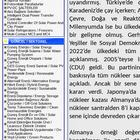
Sigorta Yuvaları
uyandırmış. Türkiye’de 
Fotovoltaik Parafadurlar
PV-DC ŞALTERLER
Karadeniz’de çay içerken;
Akü Bağlantı Soketleri
Intelligent Dual Power Transfer
Çevre, Doğa ve Reaktö
Controller
Hybrid Controller Of Solar Power And
Milenyumda ise bu ülkede 
City Power
Solar Refrigerators / Freezers
bir gelişme olmuş. Ger
Multi-Contact MC3 and MC4
GÜNCEL / SEKTÖREL
Yeşiller ile Sosyal Demokr
Güneş Enerjisi / Solar Energy
2022’de ülkedeki tüm n
Güneş Enerjili Sulama / Solar Water
Pumping System
açıklanmış. 2005’teyse i
Güneş Enerjili Otopark / Solar
CarPort
GES Güneş Enerji Santralı / Solar PV
(CDU) geldi. Bu partinin
Power Plant
Yenilenebilir Enerji / Renewable
baskısıyla tüm nükleer sa
Energy
Alternatif Enerji / Alternative Energy
açıkladı. Ancak bir sene
Hibrit Enerji / Hybrid Energy
Sürdürülebilir Enerji / Sustainable
kararı verdi. Japonya’d
Energy
Enerji Depolama / Energy Storage
nükleer kazası Almanya’d
Şebekeden Bağımsız Akülü
Çözümler / Off-Grid Solutions
nükleer santralden 8’i kap
Temiz Tükenmez Enerjiler / Clean
Inexhaustible Energies
Güneş Enerjili Ev ve Ofis / Solar
sene içinde devreden çıkar
Home and Office Solutions
Kendi Elektriğini Kendin Üret /
Lisanssız Elektrik Üretimi
Şebeke Bağlantılı Uygulamalar / On-
Almanya örneği değerle
Grid Applications
Yeşil Ürünler / Green Products