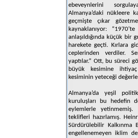
ebeveynlerini sorgul
Almanya’daki nükleere ka
geçmişte çıkar gözetm
kaynaklanıyor: “1970’te
anlaşıldığında küçük bir
harekete geçti. Kırlara gi
ceplerinden verdiler. Se
yaptılar.” Ott, bu süreci 
büyük kesimine ihtiya
kesiminin yeteceği değerl
Almanya’da yeşil polit
kuruluşları bu hedefin d
eylemlerle yetinmemiş. 
teklifleri hazırlamış. Hei
Sürdürülebilir Kalkınma 
engellenemeyen iklim değ