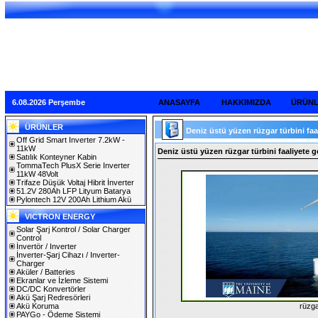
6.08.2026 Perşembe
ANASAYFA
HAKKIMIZDA
ÜRÜN
ÜRÜNLER
Deniz üstü yüzen rüzgar türbini faal
Off Grid Smart Inverter 7.2kW -
11kW
Deniz üstü yüzen rüzgar türbini faaliyete geç
Satılık Konteyner Kabin
TommaTech PlusX Serie Inverter
11kW 48Volt
Trifaze Düşük Voltaj Hibrit İnverter
51.2V 280Ah LFP Lityum Batarya
Pylontech 12V 200Ah Lithium Akü
VICTRON ENERGY
Solar Şarj Kontrol / Solar Charger
Control
İnvertör / Inverter
İnverter-Şarj Cihazı / Inverter-
Charger
Aküler / Batteries
Ekranlar ve İzleme Sistemi
DC/DC Konvertörler
Akü Şarj Redresörleri
Akü Koruma
rüzga
PAYGo - Ödeme Sistemi