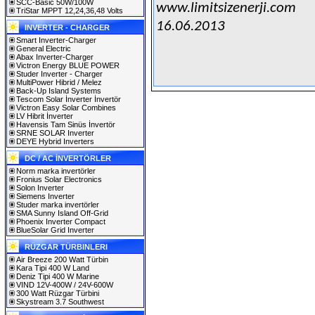
SCC-Basic 50W/100W
www.limitsizenerji.com
TriStar MPPT 12,24,36,48 Volts
16.06.2013
INVERTER - CHARGER
Smart Inverter-Charger
General Electric
Abax Inverter-Charger
Victron Energy BLUE POWER
Studer Inverter - Charger
MultiPower Hibrid / Melez
Back-Up Island Systems
Tescom Solar İnverter İnvertör
Victron Easy Solar Combines
LV Hibrit İnverter
Havensis Tam Sinüs İnvertör
SRNE SOLAR Inverter
DEYE Hybrid Inverters
DC / AC İNVERTÖRLER
Norm marka invertörler
Fronius Solar Electronics
Solon Inverter
Siemens Inverter
Studer marka invertörler
SMA Sunny Island Off-Grid
Phoenix Inverter Compact
BlueSolar Grid Inverter
RÜZGAR TÜRBINLERI
Air Breeze 200 Watt Türbin
Kara Tipi 400 W Land
Deniz Tipi 400 W Marine
VIND 12V-400W / 24V-600W
300 Watt Rüzgar Türbini
Skystream 3.7 Southwest