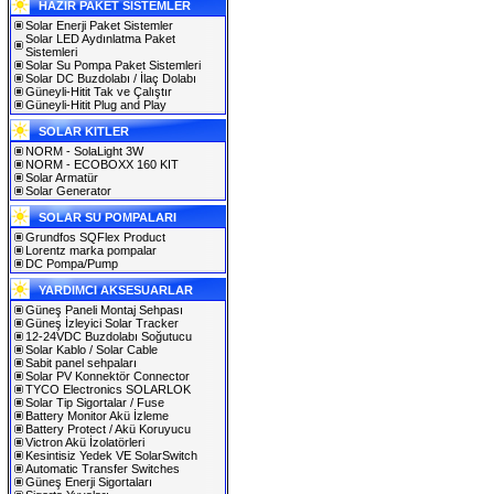
HAZIR PAKET SİSTEMLER
Solar Enerji Paket Sistemler
Solar LED Aydınlatma Paket
Sistemleri
Solar Su Pompa Paket Sistemleri
Solar DC Buzdolabı / İlaç Dolabı
Güneyli-Hitit Tak ve Çalıştır
Güneyli-Hitit Plug and Play
SOLAR KITLER
NORM - SolaLight 3W
NORM - ECOBOXX 160 KIT
Solar Armatür
Solar Generator
SOLAR SU POMPALARI
Grundfos SQFlex Product
Lorentz marka pompalar
DC Pompa/Pump
YARDIMCI AKSESUARLAR
Güneş Paneli Montaj Sehpası
Güneş İzleyici Solar Tracker
12-24VDC Buzdolabı Soğutucu
Solar Kablo / Solar Cable
Sabit panel sehpaları
Solar PV Konnektör Connector
TYCO Electronics SOLARLOK
Solar Tip Sigortalar / Fuse
Battery Monitor Akü İzleme
Battery Protect / Akü Koruyucu
Victron Akü İzolatörleri
Kesintisiz Yedek VE SolarSwitch
Automatic Transfer Switches
Güneş Enerji Sigortaları