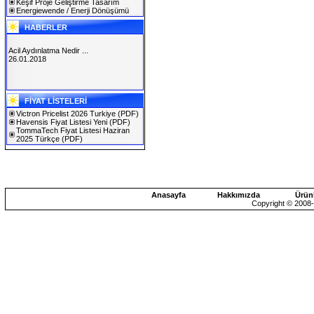
Keşif Proje Geliştirme Tasarım
Energiewende / Enerji Dönüşümü
HABERLER
Acil Aydınlatma Nedir ...
26.01.2018
SOLAREX ISTANBUL 2019
FİYAT LİSTELERİ
30.01.2019
Victron Pricelist 2026 Turkiye
(PDF)
Havensis Fiyat Listesi Yeni
(PDF)
TommaTech Fiyat Listesi Haziran
2025 Türkçe
(PDF)
Anasayfa
Hakkımızda
Ürün
Copyright © 2008-2