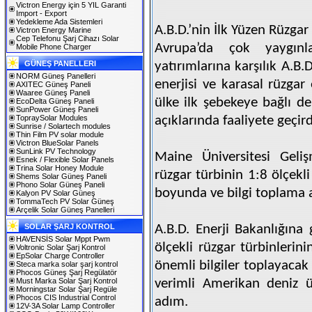
Victron Energy için 5 YIL Garanti
Import - Export
Yedekleme Ada Sistemleri
A.B.D.’nin İlk Yüzen Rüzgar
Victron Energy Marine
Cep Telefonu Şarj Cihazı Solar
Avrupa’da çok yaygınl
Mobile Phone Charger
GÜNEŞ PANELLERI
yatırımlarına karşılık A.B
NORM Güneş Panelleri
enerjisi ve karasal rüzgar
AXITEC Güneş Paneli
Waaree Güneş Paneli
ülke ilk şebekeye bağlı d
EcoDelta Güneş Paneli
SunPower Güneş Paneli
TopraySolar Modules
açıklarında faaliyete geçird
Sunrise / Solartech modules
Thin Film PV solar module
Victron BlueSolar Panels
SunLink PV Technology
Maine Üniversitesi Geli
Esnek / Flexible Solar Panels
Trina Solar Honey Module
rüzgar türbinin 1:8 ölçekl
Shems Solar Güneş Paneli
Phono Solar Güneş Paneli
boyunda ve bilgi toplama 
Kalyon PV Solar Güneş
TommaTech PV Solar Güneş
Arçelik Solar Güneş Panelleri
SOLAR ŞARJ KONTROL
A.B.D. Enerji Bakanlığına
HAVENSİS Solar Mppt Pwm
ölçekli rüzgar türbinlerin
Voltronic Solar Şarj Kontrol
EpSolar Charge Controller
önemli bilgiler toplayacak
Steca marka solar şarj kontrol
Phocos Güneş Şarj Regülatör
Must Marka Solar Şarj Kontrol
verimli Amerikan deniz ü
Morningstar Solar Şarj Regüle
Phocos CIS Industrial Control
adım.
12V-3A Solar Lamp Controller