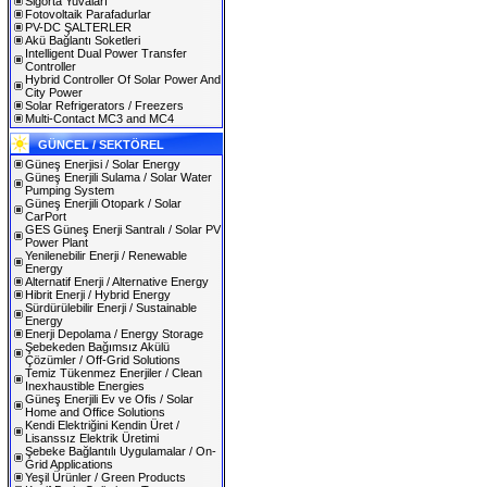
Sigorta Yuvaları
Fotovoltaik Parafadurlar
PV-DC ŞALTERLER
Akü Bağlantı Soketleri
Intelligent Dual Power Transfer
Controller
Hybrid Controller Of Solar Power And
City Power
Solar Refrigerators / Freezers
Multi-Contact MC3 and MC4
GÜNCEL / SEKTÖREL
Güneş Enerjisi / Solar Energy
Güneş Enerjili Sulama / Solar Water
Pumping System
Güneş Enerjili Otopark / Solar
CarPort
GES Güneş Enerji Santralı / Solar PV
Power Plant
Yenilenebilir Enerji / Renewable
Energy
Alternatif Enerji / Alternative Energy
Hibrit Enerji / Hybrid Energy
Sürdürülebilir Enerji / Sustainable
Energy
Enerji Depolama / Energy Storage
Şebekeden Bağımsız Akülü
Çözümler / Off-Grid Solutions
Temiz Tükenmez Enerjiler / Clean
Inexhaustible Energies
Güneş Enerjili Ev ve Ofis / Solar
Home and Office Solutions
Kendi Elektriğini Kendin Üret /
Lisanssız Elektrik Üretimi
Şebeke Bağlantılı Uygulamalar / On-
Grid Applications
Yeşil Ürünler / Green Products