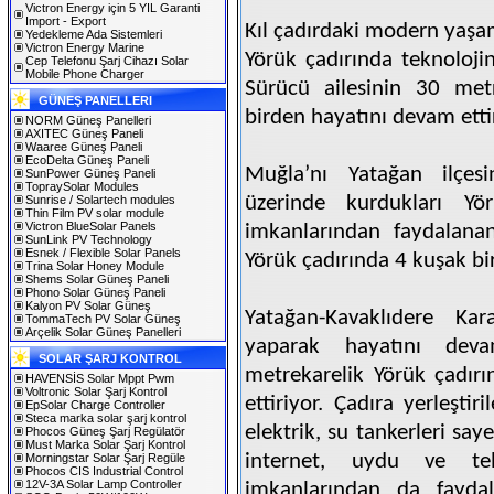
Victron Energy için 5 YIL Garanti
Import - Export
Kıl çadırdaki modern yaş
Yedekleme Ada Sistemleri
Victron Energy Marine
Yörük çadırında teknoloj
Cep Telefonu Şarj Cihazı Solar
Mobile Phone Charger
Sürücü ailesinin 30 met
GÜNEŞ PANELLERI
birden hayatını devam ettir
NORM Güneş Panelleri
AXITEC Güneş Paneli
Waaree Güneş Paneli
EcoDelta Güneş Paneli
Muğla’nı Yatağan ilçesi
SunPower Güneş Paneli
TopraySolar Modules
üzerinde kurdukları Yö
Sunrise / Solartech modules
Thin Film PV solar module
Victron BlueSolar Panels
imkanlarından faydalanan
SunLink PV Technology
Esnek / Flexible Solar Panels
Yörük çadırında 4 kuşak bi
Trina Solar Honey Module
Shems Solar Güneş Paneli
Phono Solar Güneş Paneli
Kalyon PV Solar Güneş
Yatağan-Kavaklıdere Kara
TommaTech PV Solar Güneş
Arçelik Solar Güneş Panelleri
yaparak hayatını deva
SOLAR ŞARJ KONTROL
metrekarelik Yörük çadır
HAVENSİS Solar Mppt Pwm
Voltronic Solar Şarj Kontrol
ettiriyor. Çadıra yerleşti
EpSolar Charge Controller
Steca marka solar şarj kontrol
elektrik, su tankerleri say
Phocos Güneş Şarj Regülatör
Must Marka Solar Şarj Kontrol
internet, uydu ve tel
Morningstar Solar Şarj Regüle
Phocos CIS Industrial Control
12V-3A Solar Lamp Controller
imkanlarından da faydal