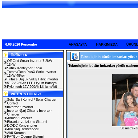
6.08.2026 Perşembe
ANASAYFA
HAKKIMIZDA
ÜRÜN
ÜRÜNLER
Teknolojinin bütün imkanları yörük 
Off Grid Smart Inverter 7.2kW -
11kW
Teknolojinin bütün imkanları yörük çadırınd
Satılık Konteyner Kabin
TommaTech PlusX Serie Inverter
11kW 48Volt
Trifaze Düşük Voltaj Hibrit İnverter
51.2V 280Ah LFP Lityum Batarya
Pylontech 12V 200Ah Lithium Akü
VICTRON ENERGY
Solar Şarj Kontrol / Solar Charger
Control
İnvertör / Inverter
İnverter-Şarj Cihazı / Inverter-
Charger
Aküler / Batteries
Ekranlar ve İzleme Sistemi
DC/DC Konvertörler
30 metrekar
Akü Şarj Redresörleri
Akü Koruma
PAYGo - Ödeme Sistemi