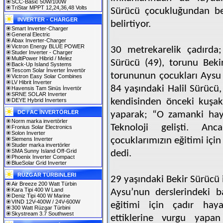
SCC-Basic 50W/100W
TriStar MPPT 12,24,36,48 Volts
Sürücü çocukluğundan ber
INVERTER - CHARGER
belirtiyor.
Smart Inverter-Charger
General Electric
Abax Inverter-Charger
Victron Energy BLUE POWER
30 metrekarelik çadırda;
Studer Inverter - Charger
MultiPower Hibrid / Melez
Sürücü (49), torunu Beki
Back-Up Island Systems
Tescom Solar İnverter İnvertör
torununun çocukları Aysu (
Victron Easy Solar Combines
LV Hibrit İnverter
84 yaşındaki Halil Sürücü,
Havensis Tam Sinüs İnvertör
SRNE SOLAR Inverter
kendisinden önceki kuşak
DEYE Hybrid Inverters
DC / AC İNVERTÖRLER
yaparak; “O zamanki hayat
Norm marka invertörler
Teknoloji gelişti. An
Fronius Solar Electronics
Solon Inverter
çocuklarımızın eğitimi içi
Siemens Inverter
Studer marka invertörler
SMA Sunny Island Off-Grid
dedi.
Phoenix Inverter Compact
BlueSolar Grid Inverter
RÜZGAR TÜRBINLERI
29 yaşındaki Bekir Sürücü 
Air Breeze 200 Watt Türbin
Kara Tipi 400 W Land
Aysu’nun derslerindeki ba
Deniz Tipi 400 W Marine
VIND 12V-400W / 24V-600W
eğitimi için çadır haya
300 Watt Rüzgar Türbini
Skystream 3.7 Southwest
ettiklerine vurgu yap