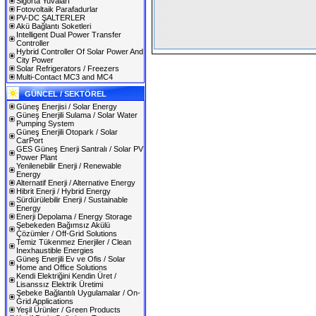
Sigorta Yuvaları
Fotovoltaik Parafadurlar
PV-DC ŞALTERLER
Akü Bağlantı Soketleri
Intelligent Dual Power Transfer
Controller
Hybrid Controller Of Solar Power And
City Power
Solar Refrigerators / Freezers
Multi-Contact MC3 and MC4
GÜNCEL / SEKTÖREL
Güneş Enerjisi / Solar Energy
Güneş Enerjili Sulama / Solar Water
Pumping System
Güneş Enerjili Otopark / Solar
CarPort
GES Güneş Enerji Santralı / Solar PV
Power Plant
Yenilenebilir Enerji / Renewable
Energy
Alternatif Enerji / Alternative Energy
Hibrit Enerji / Hybrid Energy
Sürdürülebilir Enerji / Sustainable
Energy
Enerji Depolama / Energy Storage
Şebekeden Bağımsız Akülü
Çözümler / Off-Grid Solutions
Temiz Tükenmez Enerjiler / Clean
Inexhaustible Energies
Güneş Enerjili Ev ve Ofis / Solar
Home and Office Solutions
Kendi Elektriğini Kendin Üret /
Lisanssız Elektrik Üretimi
Şebeke Bağlantılı Uygulamalar / On-
Grid Applications
Yeşil Ürünler / Green Products