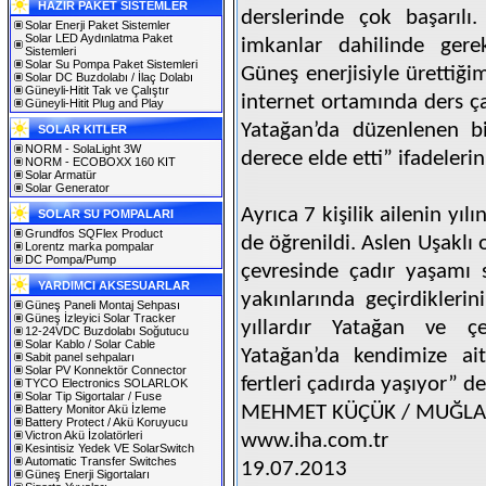
HAZIR PAKET SİSTEMLER
derslerinde çok başarılı.
Solar Enerji Paket Sistemler
Solar LED Aydınlatma Paket
imkanlar dahilinde gere
Sistemleri
Solar Su Pompa Paket Sistemleri
Güneş enerjisiyle ürettiği
Solar DC Buzdolabı / İlaç Dolabı
Güneyli-Hitit Tak ve Çalıştır
internet ortamında ders ç
Güneyli-Hitit Plug and Play
Yatağan’da düzenlenen bi
SOLAR KITLER
NORM - SolaLight 3W
derece elde etti” ifadelerin
NORM - ECOBOXX 160 KIT
Solar Armatür
Solar Generator
Ayrıca 7 kişilik ailenin yıl
SOLAR SU POMPALARI
Grundfos SQFlex Product
de öğrenildi. Aslen Uşaklı 
Lorentz marka pompalar
DC Pompa/Pump
çevresinde çadır yaşamı 
YARDIMCI AKSESUARLAR
yakınlarında geçirdikleri
Güneş Paneli Montaj Sehpası
Güneş İzleyici Solar Tracker
yıllardır Yatağan ve çe
12-24VDC Buzdolabı Soğutucu
Solar Kablo / Solar Cable
Yatağan’da kendimize ai
Sabit panel sehpaları
Solar PV Konnektör Connector
fertleri çadırda yaşıyor” de
TYCO Electronics SOLARLOK
Solar Tip Sigortalar / Fuse
MEHMET KÜÇÜK / MUĞLA
Battery Monitor Akü İzleme
Battery Protect / Akü Koruyucu
Victron Akü İzolatörleri
www.iha.com.tr
Kesintisiz Yedek VE SolarSwitch
Automatic Transfer Switches
19.07.2013
Güneş Enerji Sigortaları