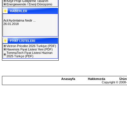
Keşif Proje Geliştirme Tasarım
Energiewende / Enerji Dönüşümü
HABERLER
Acil Aydınlatma Nedir ...
26.01.2018
SOLAREX ISTANBUL 2019
FİYAT LİSTELERİ
30.01.2019
Victron Pricelist 2026 Turkiye
(PDF)
Havensis Fiyat Listesi Yeni
(PDF)
TommaTech Fiyat Listesi Haziran
2025 Türkçe
(PDF)
Anasayfa
Hakkımızda
Ürün
Copyright © 2008-2