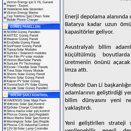
Victron Energy için 5 YIL Garanti
Import - Export
Yedekleme Ada Sistemleri
Victron Energy Marine
Enerji depolama alanında 
Cep Telefonu Şarj Cihazı Solar
Mobile Phone Charger
Batarya kadar uzun ömür
GÜNEŞ PANELLERI
kapasitörler geliyor.
NORM Güneş Panelleri
AXITEC Güneş Paneli
Waaree Güneş Paneli
EcoDelta Güneş Paneli
SunPower Güneş Paneli
Avustralyalı bilim adam
TopraySolar Modules
Sunrise / Solartech modules
küçültülmüş boyutlard
Thin Film PV solar module
Victron BlueSolar Panels
üretmenin önünü açacak 
SunLink PV Technology
Esnek / Flexible Solar Panels
imza attı.
Trina Solar Honey Module
Shems Solar Güneş Paneli
Phono Solar Güneş Paneli
Kalyon PV Solar Güneş
Profesör Dan Li başkanlığ
TommaTech PV Solar Güneş
Arçelik Solar Güneş Panelleri
adamlarının geliştirdiği ye
SOLAR ŞARJ KONTROL
bilim dünyasını yeni ne
HAVENSİS Solar Mppt Pwm
Voltronic Solar Şarj Kontrol
yaklaştırdı.
EpSolar Charge Controller
Steca marka solar şarj kontrol
Phocos Güneş Şarj Regülatör
Must Marka Solar Şarj Kontrol
Morningstar Solar Şarj Regüle
Yeni geliştirilen strateji
Phocos CIS Industrial Control
12V-3A Solar Lamp Controller
yenilenebilir enerji de