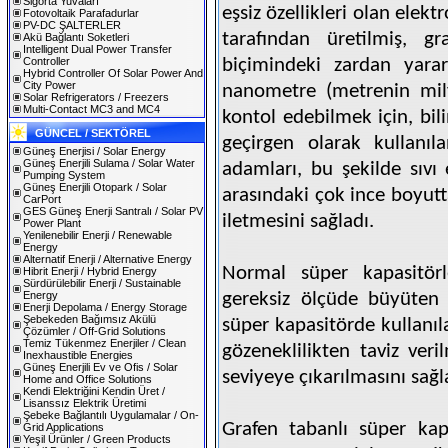
Sigorta Yuvaları
eşsiz özellikleri olan ele
Fotovoltaik Parafadurlar
PV-DC ŞALTERLER
tarafından üretilmiş, gr
Akü Bağlantı Soketleri
Intelligent Dual Power Transfer
Controller
biçimindeki zardan yarar
Hybrid Controller Of Solar Power And
City Power
nanometre (metrenin milya
Solar Refrigerators / Freezers
Multi-Contact MC3 and MC4
kontol edebilmek için, bil
GÜNCEL / SEKTÖREL
geçirgen olarak kullanıla
Güneş Enerjisi / Solar Energy
Güneş Enerjili Sulama / Solar Water
adamları, bu şekilde sıvı 
Pumping System
Güneş Enerjili Otopark / Solar
arasındaki çok ince boyutt
CarPort
GES Güneş Enerji Santralı / Solar PV
iletmesini sağladı.
Power Plant
Yenilenebilir Enerji / Renewable
Energy
Alternatif Enerji / Alternative Energy
Normal süper kapasitörle
Hibrit Enerji / Hybrid Energy
Sürdürülebilir Enerji / Sustainable
Energy
gereksiz ölçüde büyüten 
Enerji Depolama / Energy Storage
Şebekeden Bağımsız Akülü
süper kapasitörde kullanıl
Çözümler / Off-Grid Solutions
Temiz Tükenmez Enerjiler / Clean
gözeneklilikten taviz ve
Inexhaustible Energies
Güneş Enerjili Ev ve Ofis / Solar
seviyeye çıkarılmasını sağl
Home and Office Solutions
Kendi Elektriğini Kendin Üret /
Lisanssız Elektrik Üretimi
Şebeke Bağlantılı Uygulamalar / On-
Grafen tabanlı süper kap
Grid Applications
Yeşil Ürünler / Green Products