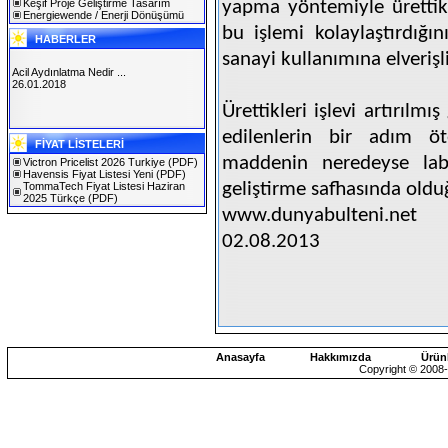
Keşif Proje Geliştirme Tasarım
yapma yöntemiyle ürettikl
Energiewende / Enerji Dönüşümü
bu işlemi kolaylaştırdığı
HABERLER
sanayi kullanımına elverişli
Acil Aydınlatma Nedir ...
26.01.2018
Ürettikleri işlevi artırıl
SOLAREX ISTANBUL 2019
edilenlerin bir adım ö
FİYAT LİSTELERİ
30.01.2019
maddenin neredeyse labo
Victron Pricelist 2026 Turkiye
(PDF)
Havensis Fiyat Listesi Yeni
(PDF)
geliştirme safhasında olduğ
TommaTech Fiyat Listesi Haziran
2025 Türkçe
(PDF)
www.dunyabulteni.net
02.08.2013
Anasayfa
Hakkımızda
Ürün
Copyright © 2008-2