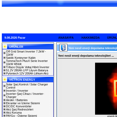
9.08.2026 Pazar
ANASAYFA
HAKKIMIZDA
ÜRÜN
ÜRÜNLER
Yeni nesil enerji depolama teknolojil
Off Grid Smart Inverter 7.2kW -
11kW
Yeni nesil enerji depolama teknolojileri ...
Satılık Konteyner Kabin
TommaTech PlusX Serie Inverter
11kW 48Volt
Trifaze Düşük Voltaj Hibrit İnverter
51.2V 280Ah LFP Lityum Batarya
Pylontech 12V 200Ah Lithium Akü
VICTRON ENERGY
Solar Şarj Kontrol / Solar Charger
Control
İnvertör / Inverter
İnverter-Şarj Cihazı / Inverter-
Charger
Aküler / Batteries
Ekranlar ve İzleme Sistemi
DC/DC Konvertörler
Akü Şarj Redresörleri
Akü Koruma
PAYGo - Ödeme Sistemi
enerji 