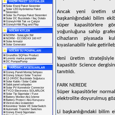
HAZIR PAKET SİSTEMLER
Solar Enerji Paket Sistemler
Solar LED Aydınlatma Paket
Ancak yeni üretim st
Sistemleri
Solar Su Pompa Paket Sistemleri
başkanlığındaki bilim ekib
Solar DC Buzdolabı / İlaç Dolabı
Güneyli-Hitit Tak ve Çalıştır
süper kapasitörlere 
Güneyli-Hitit Plug and Play
SOLAR KITLER
yoğunluğuna sahip grafen
NORM - SolaLight 3W
cihazların piyasada kull
NORM - ECOBOXX 160 KIT
Solar Armatür
kıyaslanabilir hale getiril
Solar Generator
SOLAR SU POMPALARI
Grundfos SQFlex Product
Yeni üretim stratejisiyl
Lorentz marka pompalar
DC Pompa/Pump
kapasitör Science dergisi
YARDIMCI AKSESUARLAR
tanıtıldı.
Güneş Paneli Montaj Sehpası
Güneş İzleyici Solar Tracker
12-24VDC Buzdolabı Soğutucu
Solar Kablo / Solar Cable
FARK NEREDE
Sabit panel sehpaları
Solar PV Konnektör Connector
TYCO Electronics SOLARLOK
Süper kapasitörler normal
Solar Tip Sigortalar / Fuse
Battery Monitor Akü İzleme
elektrolite doyurulmuş göz
Battery Protect / Akü Koruyucu
Victron Akü İzolatörleri
Kesintisiz Yedek VE SolarSwitch
Automatic Transfer Switches
Li başkanlığındaki bilim e
Güneş Enerji Sigortaları