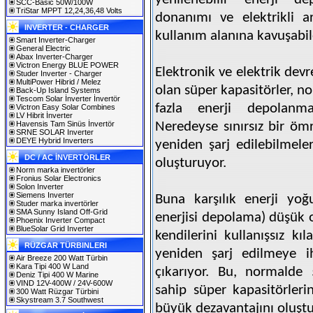
SCC-Basic 50W/100W
TriStar MPPT 12,24,36,48 Volts
donanımı ve elektrikli a
INVERTER - CHARGER
kullanım alanına kavuşabil
Smart Inverter-Charger
General Electric
Abax Inverter-Charger
Victron Energy BLUE POWER
Elektronik ve elektrik devr
Studer Inverter - Charger
MultiPower Hibrid / Melez
olan süper kapasitörler, n
Back-Up Island Systems
Tescom Solar İnverter İnvertör
fazla enerji depolanm
Victron Easy Solar Combines
LV Hibrit İnverter
Havensis Tam Sinüs İnvertör
Neredeyse sınırsız bir ömr
SRNE SOLAR Inverter
DEYE Hybrid Inverters
yeniden şarj edilebilmeler
DC / AC İNVERTÖRLER
oluşturuyor.
Norm marka invertörler
Fronius Solar Electronics
Solon Inverter
Siemens Inverter
Buna karşılık enerji yoğ
Studer marka invertörler
SMA Sunny Island Off-Grid
enerjisi depolama) düşük o
Phoenix Inverter Compact
BlueSolar Grid Inverter
kendilerini kullanışsız k
RÜZGAR TÜRBINLERI
yeniden şarj edilmeye i
Air Breeze 200 Watt Türbin
Kara Tipi 400 W Land
çıkarıyor. Bu, normalde 
Deniz Tipi 400 W Marine
VIND 12V-400W / 24V-600W
sahip süper kapasitörleri
300 Watt Rüzgar Türbini
Skystream 3.7 Southwest
büyük dezavantajını oluştu