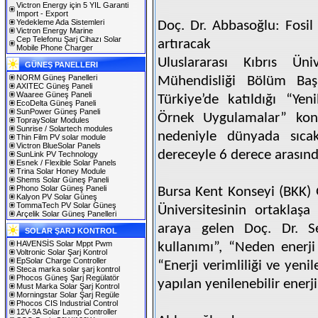
Victron Energy için 5 YIL Garanti
Import - Export
Yedekleme Ada Sistemleri
Doç. Dr. Abbasoğlu: Fosil 
Victron Energy Marine
Cep Telefonu Şarj Cihazı Solar
artıracak
Mobile Phone Charger
Uluslararası Kıbrıs Üni
GÜNEŞ PANELLERI
NORM Güneş Panelleri
Mühendisliği Bölüm Baş
AXITEC Güneş Paneli
Waaree Güneş Paneli
Türkiye’de katıldığı “Yen
EcoDelta Güneş Paneli
SunPower Güneş Paneli
Örnek Uygulamalar” konul
TopraySolar Modules
Sunrise / Solartech modules
nedeniyle dünyada sıca
Thin Film PV solar module
Victron BlueSolar Panels
dereceyle 6 derece arasınd
SunLink PV Technology
Esnek / Flexible Solar Panels
Trina Solar Honey Module
Shems Solar Güneş Paneli
Phono Solar Güneş Paneli
Bursa Kent Konseyi (BKK) G
Kalyon PV Solar Güneş
TommaTech PV Solar Güneş
Üniversitesinin ortaklaşa
Arçelik Solar Güneş Panelleri
araya gelen Doç. Dr. S
SOLAR ŞARJ KONTROL
HAVENSİS Solar Mppt Pwm
kullanımı”, “Neden enerji 
Voltronic Solar Şarj Kontrol
EpSolar Charge Controller
“Enerji verimliliği ve yeni
Steca marka solar şarj kontrol
Phocos Güneş Şarj Regülatör
yapılan yenilenebilir enerji
Must Marka Solar Şarj Kontrol
Morningstar Solar Şarj Regüle
Phocos CIS Industrial Control
12V-3A Solar Lamp Controller