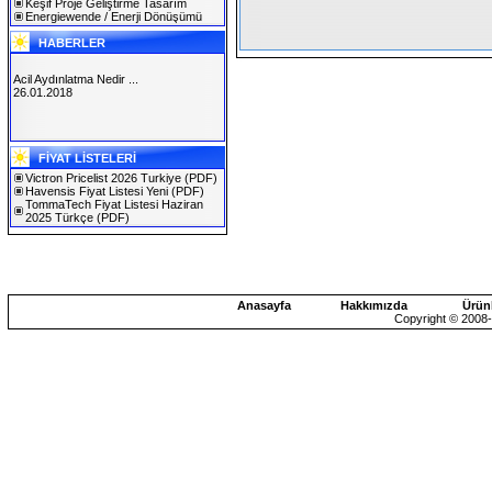
Keşif Proje Geliştirme Tasarım
Energiewende / Enerji Dönüşümü
HABERLER
Acil Aydınlatma Nedir ...
26.01.2018
SOLAREX ISTANBUL 2019
FİYAT LİSTELERİ
30.01.2019
Victron Pricelist 2026 Turkiye
(PDF)
Havensis Fiyat Listesi Yeni
(PDF)
TommaTech Fiyat Listesi Haziran
2025 Türkçe
(PDF)
Anasayfa
Hakkımızda
Ürün
Copyright © 2008-2