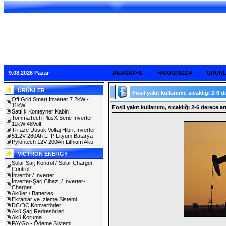
9.08.2026 Pazar
ANASAYFA
HAKKIMIZDA
ÜRÜN
ÜRÜNLER
Fosil yakıt kullanımı, sıcaklığı 2-6 d
Off Grid Smart Inverter 7.2kW -
11kW
Fosil yakıt kullanımı, sıcaklığı 2-6 derece art
Satılık Konteyner Kabin
TommaTech PlusX Serie Inverter
11kW 48Volt
Trifaze Düşük Voltaj Hibrit İnverter
51.2V 280Ah LFP Lityum Batarya
Pylontech 12V 200Ah Lithium Akü
VICTRON ENERGY
Solar Şarj Kontrol / Solar Charger
Control
İnvertör / Inverter
İnverter-Şarj Cihazı / Inverter-
Charger
Aküler / Batteries
Ekranlar ve İzleme Sistemi
DC/DC Konvertörler
Akü Şarj Redresörleri
Akü Koruma
PAYGo - Ödeme Sistemi