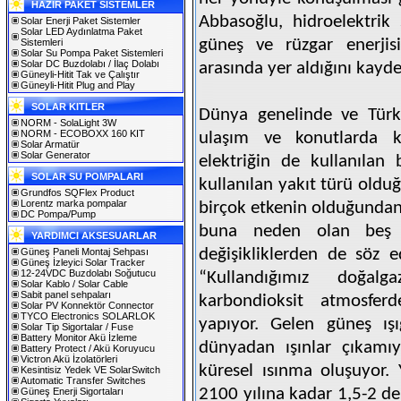
HAZIR PAKET SİSTEMLER
Abbasoğlu, hidroelektrik s
Solar Enerji Paket Sistemler
Solar LED Aydınlatma Paket
güneş ve rüzgar enerjisi
Sistemleri
Solar Su Pompa Paket Sistemleri
Solar DC Buzdolabı / İlaç Dolabı
arasında yer aldığını kaydet
Güneyli-Hitit Tak ve Çalıştır
Güneyli-Hitit Plug and Play
SOLAR KITLER
Dünya genelinde ve Türki
NORM - SolaLight 3W
NORM - ECOBOXX 160 KIT
ulaşım ve konutlarda kul
Solar Armatür
Solar Generator
elektriğin de kullanılan
SOLAR SU POMPALARI
kullanılan yakıt türü oldu
Grundfos SQFlex Product
Lorentz marka pompalar
birçok etkenin olduğundan
DC Pompa/Pump
buna neden olan beş d
YARDIMCI AKSESUARLAR
değişikliklerden de söz 
Güneş Paneli Montaj Sehpası
Güneş İzleyici Solar Tracker
12-24VDC Buzdolabı Soğutucu
“Kullandığımız doğal
Solar Kablo / Solar Cable
Sabit panel sehpaları
karbondioksit atmosfer
Solar PV Konnektör Connector
TYCO Electronics SOLARLOK
yapıyor. Gelen güneş ışı
Solar Tip Sigortalar / Fuse
Battery Monitor Akü İzleme
dünyadan ışınlar çıkamıy
Battery Protect / Akü Koruyucu
Victron Akü İzolatörleri
küresel ısınma oluşuyor. 
Kesintisiz Yedek VE SolarSwitch
Automatic Transfer Switches
2100 yılına kadar 1,5-2 de
Güneş Enerji Sigortaları