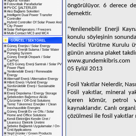
Sigorta Yuvaları
Fotovoltaik Parafadurlar
öngörülüyor. 6 derece d
PV-DC ŞALTERLER
Akü Bağlantı Soketleri
demektir.
Intelligent Dual Power Transfer
Controller
Hybrid Controller Of Solar Power And
City Power
“Yenilenebilir Enerji Ka
Solar Refrigerators / Freezers
Multi-Contact MC3 and MC4
konulu söyleşinin sonund
GÜNCEL / SEKTÖREL
Meclisi Yürütme Kurulu ü
Güneş Enerjisi / Solar Energy
Güneş Enerjili Sulama / Solar Water
günün anısına plaket takdi
Pumping System
Güneş Enerjili Otopark / Solar
www.gundemkibris.com
CarPort
GES Güneş Enerji Santralı / Solar PV
05 Eylül 2013
Power Plant
Yenilenebilir Enerji / Renewable
Energy
Alternatif Enerji / Alternative Energy
Hibrit Enerji / Hybrid Energy
Fosil Yakıtlar Nelerdir, Nası
Sürdürülebilir Enerji / Sustainable
Energy
Fosil yakıtlar, mineral ya
Enerji Depolama / Energy Storage
Şebekeden Bağımsız Akülü
içeren kömür, petrol 
Çözümler / Off-Grid Solutions
Temiz Tükenmez Enerjiler / Clean
kaynaklarıdır. Canlı orga
Inexhaustible Energies
Güneş Enerjili Ev ve Ofis / Solar
çözülmesi ile fosil yakıtlar
Home and Office Solutions
Kendi Elektriğini Kendin Üret /
Lisanssız Elektrik Üretimi
Şebeke Bağlantılı Uygulamalar / On-
Grid Applications
Yeşil Ürünler / Green Products