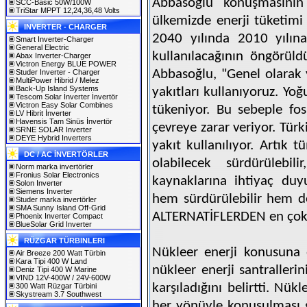
Abbasoğlu konuşmasının
SCC-Basic 50W/100W
TriStar MPPT 12,24,36,48 Volts
ülkemizde enerji tüketimi 
INVERTER - CHARGER
2040 yılında 2010 yılın
Smart Inverter-Charger
General Electric
kullanılacağının öngörül
Abax Inverter-Charger
Victron Energy BLUE POWER
Abbasoğlu, "Genel olarak 
Studer Inverter - Charger
MultiPower Hibrid / Melez
Back-Up Island Systems
yakıtları kullanıyoruz. Yoğ
Tescom Solar İnverter İnvertör
Victron Easy Solar Combines
tükeniyor. Bu sebeple fosi
LV Hibrit İnverter
Havensis Tam Sinüs İnvertör
çevreye zarar veriyor. Tür
SRNE SOLAR Inverter
DEYE Hybrid Inverters
yakıt kullanılıyor. Artık 
DC / AC İNVERTÖRLER
olabilecek sürdürülebi
Norm marka invertörler
Fronius Solar Electronics
kaynaklarına ihtiyaç duyu
Solon Inverter
Siemens Inverter
hem sürdürülebilir hem d
Studer marka invertörler
SMA Sunny Island Off-Grid
ALTERNATİFLERDEN en çok ö
Phoenix Inverter Compact
BlueSolar Grid Inverter
RÜZGAR TÜRBINLERI
Nükleer enerji konusuna
Air Breeze 200 Watt Türbin
Kara Tipi 400 W Land
nükleer enerji santralleri
Deniz Tipi 400 W Marine
VIND 12V-400W / 24V-600W
karşıladığını belirtti. Nü
300 Watt Rüzgar Türbini
Skystream 3.7 Southwest
her yönüyle konuşulması g