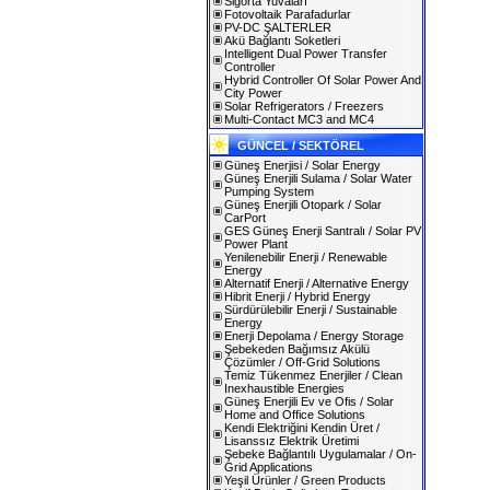
Sigorta Yuvaları
Fotovoltaik Parafadurlar
PV-DC ŞALTERLER
Akü Bağlantı Soketleri
Intelligent Dual Power Transfer
Controller
Hybrid Controller Of Solar Power And
City Power
Solar Refrigerators / Freezers
Multi-Contact MC3 and MC4
GÜNCEL / SEKTÖREL
Güneş Enerjisi / Solar Energy
Güneş Enerjili Sulama / Solar Water
Pumping System
Güneş Enerjili Otopark / Solar
CarPort
GES Güneş Enerji Santralı / Solar PV
Power Plant
Yenilenebilir Enerji / Renewable
Energy
Alternatif Enerji / Alternative Energy
Hibrit Enerji / Hybrid Energy
Sürdürülebilir Enerji / Sustainable
Energy
Enerji Depolama / Energy Storage
Şebekeden Bağımsız Akülü
Çözümler / Off-Grid Solutions
Temiz Tükenmez Enerjiler / Clean
Inexhaustible Energies
Güneş Enerjili Ev ve Ofis / Solar
Home and Office Solutions
Kendi Elektriğini Kendin Üret /
Lisanssız Elektrik Üretimi
Şebeke Bağlantılı Uygulamalar / On-
Grid Applications
Yeşil Ürünler / Green Products