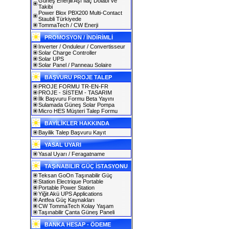
Güneş Enerjili Aşı İlaç Dolabı ve
Takibi
Power Blox PBX200 Multi-Contact
Staubli Türkiyede
TommaTech / CW Enerji
PROMOSYON / İNDİRİMLİ
Inverter / Onduleur / Convertisseur
Solar Charge Controller
Solar UPS
Solar Panel / Panneau Solaire
BAŞVURU PROJE TALEP
PROJE FORMU TR-EN-FR
PROJE - SİSTEM - TASARIM
İlk Başvuru Formu Beta Yayını
Sulamada Güneş Solar Pompa
Micro HES Müşteri Talep Formu
BAYİLİKLER HAKKINDA
Bayilik Talep Başvuru Kayıt
YASAL UYARI
Yasal Uyarı / Feragatname
TAŞıNABILIR GÜÇ İSTASYONU
Teksan GoOn Taşınabilir Güç
Station Electrique Portable
Portable Power Station
Yiğit Akü UPS Applications
Antfea Güç Kaynakları
CW TommaTech Kolay Yaşam
Taşınabilir Çanta Güneş Paneli
BANKA HESAP - ÖDEME