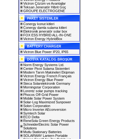
Victron Çözüm ve Avantajlar
Teksan Jeneratör Hibrit Güç
GROUPE ELECTROGENE
PAKET SISTEMLER
Conergy konut kitleri
Conergy damla sulama kitleri
Elektronik jeneratör solar box
FOX ESS HYBRID ALL-IN-ONE
Victron Energy HybridBox
BATTERY CHARGER
Victron Blue Power IP20, IP65
DOSYA KATALOG BROŞÜR
Norm Energy Systems Ltd.
Center Pivot Sulama Sistemleri
Modern Tarım Makineleri Ekipman
Victron Energy French Français
Victron Energy Blue Power
Steca Solarelektronik Germany
Morningstar Corporation
Lorentz solar pumps tracking
Phocos Off-Grid Power
Mobile Solar Power System
Solar-Log Maximized Sunpower
Solon Corporation
Micro Inverter AEconversion
Symtech Solar
ECO Delta
ReneSola Green Energy Products
SchneiderElectric Solar Power
Solutions
Mutlu Stationary Batteries
SOLARWAY Lantern Portable