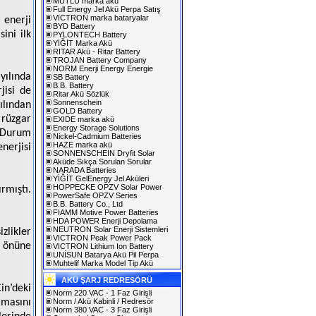
MUTLU marka akü
Full Energy Jel Akü Perpa Satış
VICTRON marka bataryalar
enerji
BYD Battery
ini ilk
PYLONTECH Battery
YİĞİT Marka Akü
RITAR Akü - Ritar Battery
TROJAN Battery Company
NORM Enerji Energy Energie
yılında
SB Battery
B.B. Battery
jisi de
Ritar Akü Sözlük
Sonnenschein
ılından
GOLD Battery
rüzgar
EXIDE marka akü
Energy Storage Solutions
. Durum
Nickel-Cadmium Batteries
HAZE marka akü
nerjisi
SONNENSCHEIN Dryfit Solar
Aküde Sıkça Sorulan Sorular
NARADA Batteries
YİĞİT GelEnergy Jel Aküleri
HOPPECKE OPZV Solar Power
rmıştı.
PowerSafe OPZV Series
B.B. Battery Co., Ltd
FIAMM Motive Power Batteries
HDA POWER Enerji Depolama
NEUTRON Solar Enerji Sistemleri
zlikler
VICTRON Peak Power Pack
n önüne
VICTRON Lithium Ion Battery
UNİSUN Batarya Akü Pil Perpa
Muhtelif Marka Model Tip Akü
AKÜ ŞARJ REDRESÖRÜ
in’deki
Norm 220 VAC - 1 Faz Girişli
lmasını
Norm / Akü Kabinli / Redresör
Norm 380 VAC - 3 Faz Girişli