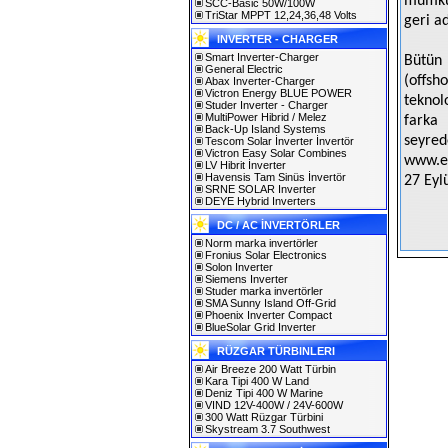
mümkün
SCC-Basic 50W/100W
TriStar MPPT 12,24,36,48 Volts
geri a
INVERTER - CHARGER
Smart Inverter-Charger
Bütün 
General Electric
(offsh
Abax Inverter-Charger
Victron Energy BLUE POWER
teknol
Studer Inverter - Charger
MultiPower Hibrid / Melez
farka 
Back-Up Island Systems
seyred
Tescom Solar İnverter İnvertör
Victron Easy Solar Combines
www.en
LV Hibrit İnverter
Havensis Tam Sinüs İnvertör
27 Eyl
SRNE SOLAR Inverter
DEYE Hybrid Inverters
DC / AC İNVERTÖRLER
Norm marka invertörler
Fronius Solar Electronics
Solon Inverter
Siemens Inverter
Studer marka invertörler
SMA Sunny Island Off-Grid
Phoenix Inverter Compact
BlueSolar Grid Inverter
RÜZGAR TÜRBINLERI
Air Breeze 200 Watt Türbin
Kara Tipi 400 W Land
Deniz Tipi 400 W Marine
VIND 12V-400W / 24V-600W
300 Watt Rüzgar Türbini
Skystream 3.7 Southwest