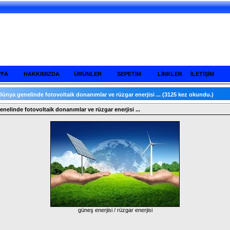
YFA
HAKKIMIZDA
ÜRÜNLER
SEPETİM
LİNKLER
İLETİŞİM
Dünya genelinde fotovoltaik donanımlar ve rüzgar enerjisi ...
(3125 kez okundu.)
nelinde fotovoltaik donanımlar ve rüzgar enerjisi ...
güneş enerjisi / rüzgar enerjisi