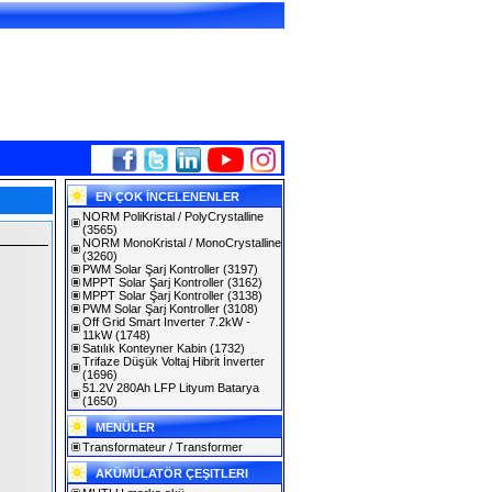
EN ÇOK İNCELENENLER
NORM PoliKristal / PolyCrystalline
(3565)
NORM MonoKristal / MonoCrystalline
(3260)
PWM Solar Şarj Kontroller
(3197)
MPPT Solar Şarj Kontroller
(3162)
MPPT Solar Şarj Kontroller
(3138)
PWM Solar Şarj Kontroller
(3108)
Off Grid Smart Inverter 7.2kW -
11kW
(1748)
Satılık Konteyner Kabin
(1732)
Trifaze Düşük Voltaj Hibrit İnverter
(1696)
51.2V 280Ah LFP Lityum Batarya
(1650)
MENÜLER
Transformateur / Transformer
AKÜMÜLATÖR ÇEŞITLERI