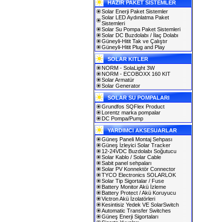
HAZIR PAKET SİSTEMLER
Solar Enerji Paket Sistemler
Solar LED Aydınlatma Paket
Sistemleri
Solar Su Pompa Paket Sistemleri
Solar DC Buzdolabı / İlaç Dolabı
Güneyli-Hitit Tak ve Çalıştır
Güneyli-Hitit Plug and Play
SOLAR KITLER
NORM - SolaLight 3W
NORM - ECOBOXX 160 KIT
Solar Armatür
Solar Generator
SOLAR SU POMPALARI
Grundfos SQFlex Product
Lorentz marka pompalar
DC Pompa/Pump
YARDIMCI AKSESUARLAR
Güneş Paneli Montaj Sehpası
Güneş İzleyici Solar Tracker
12-24VDC Buzdolabı Soğutucu
Solar Kablo / Solar Cable
Sabit panel sehpaları
Solar PV Konnektör Connector
TYCO Electronics SOLARLOK
Solar Tip Sigortalar / Fuse
Battery Monitor Akü İzleme
Battery Protect / Akü Koruyucu
Victron Akü İzolatörleri
Kesintisiz Yedek VE SolarSwitch
Automatic Transfer Switches
Güneş Enerji Sigortaları