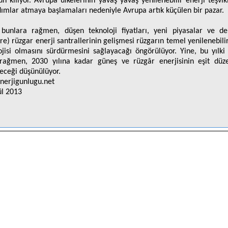
 kılıyor. Avrupa ülkelerinin yavaş yavaş yenilenebilir enerji teşvik
dımlar atmaya başlamaları nedeniyle Avrupa artık küçülen bir pazar.
bunlara rağmen, düşen teknoloji fiyatları, yeni piyasalar ve de
ore) rüzgar enerji santrallerinin gelişmesi rüzgarın temel yenilenebilir
ojisi olmasını sürdürmesini sağlayacağı öngörülüyor. Yine, bu yılki
rağmen, 2030 yılına kadar güneş ve rüzgâr enerjisinin eşit düz
eceği düşünülüyor.
erjigunlugu.net
ül 2013