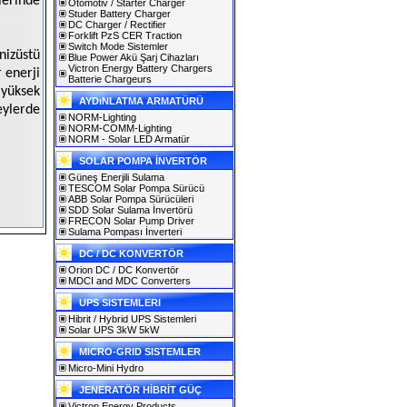
lerinde
Otomotiv / Starter Charger
Studer Battery Charger
DC Charger / Rectifier
Forklift PzS CER Traction
Switch Mode Sistemler
nizüstü
Blue Power Akü Şarj Cihazları
Victron Energy Battery Chargers
 enerji
Batterie Chargeurs
 yüksek
AYDıNLATMA ARMATÜRÜ
eylerde
NORM-Lighting
NORM-COMM-Lighting
NORM - Solar LED Armatür
SOLAR POMPA İNVERTÖR
Güneş Enerjili Sulama
TESCOM Solar Pompa Sürücü
ABB Solar Pompa Sürücüleri
SDD Solar Sulama İnvertörü
FRECON Solar Pump Driver
Sulama Pompası İnverteri
DC / DC KONVERTÖR
Orion DC / DC Konvertör
MDCI and MDC Converters
UPS SISTEMLERI
Hibrit / Hybrid UPS Sistemleri
Solar UPS 3kW 5kW
MICRO-GRID SISTEMLER
Micro-Mini Hydro
JENERATÖR HİBRİT GÜÇ
Victron Energy Products