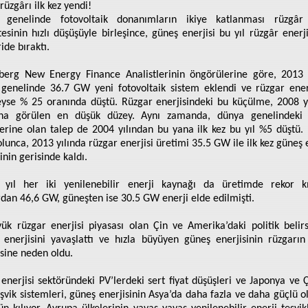
rüzgârı ilk kez yendi!
 genelinde fotovoltaik donanımların ikiye katlanması rüzgâr 
tesinin hızlı düşüşüyle birleşince, güneş enerjisi bu yıl rüzgâr enerjis
ide bıraktı.
erg New Energy Finance Analistlerinin öngörülerine göre, 2013 
genelinde 36.7 GW yeni fotovoltaik sistem eklendi ve rüzgar ener
yse % 25 oranında düştü. Rüzgar enerjisindeki bu küçülme, 2008 y
na görülen en düşük düzey. Aynı zamanda, dünya genelindeki 
lerine olan talep de 2004 yılından bu yana ilk kez bu yıl %5 düştü
olunca, 2013 yılında rüzgar enerjisi üretimi 35.5 GW ile ilk kez güneş e
inin gerisinde kaldı.
yıl her iki yenilenebilir enerji kaynağı da üretimde rekor kı
dan 46,6 GW, güneşten ise 30.5 GW enerji elde edilmişti.
ük rüzgar enerjisi piyasası olan Çin ve Amerika’daki politik belirsi
 enerjisini yavaşlattı ve hızla büyüyen güneş enerjisinin rüzgarı
ine neden oldu.
enerjisi sektöründeki PV’lerdeki sert fiyat düşüşleri ve Japonya ve Ç
eşvik sistemleri, güneş enerjisinin Asya’da daha fazla ve daha güçlü o