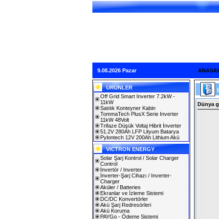
9.08.2026 Pazar
ANASA
ÜRÜNLER
Off Grid Smart Inverter 7.2kW -
11kW
Dünya ge
Satılık Konteyner Kabin
TommaTech PlusX Serie Inverter
11kW 48Volt
Trifaze Düşük Voltaj Hibrit İnverter
51.2V 280Ah LFP Lityum Batarya
Pylontech 12V 200Ah Lithium Akü
VICTRON ENERGY
Solar Şarj Kontrol / Solar Charger
Control
İnvertör / Inverter
İnverter-Şarj Cihazı / Inverter-
Charger
Aküler / Batteries
Ekranlar ve İzleme Sistemi
DC/DC Konvertörler
Akü Şarj Redresörleri
Akü Koruma
PAYGo - Ödeme Sistemi