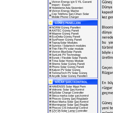
Victron Energy için 5 YIL Garanti
Güneş 
Import - Export
Dünya
Yedekleme Ada Sistemleri
Victron Energy Marine
kapasi
Cep Telefonu Şarj Cihazı Solar
Mobile Phone Charger
kez ger
GÜNEŞ PANELLERI
Bloomb
NORM Güneş Panelleri
AXITEC Güneş Paneli
dünya 
Waaree Güneş Paneli
EcoDelta Güneş Paneli
nerede
SunPower Güneş Paneli
bu ya
TopraySolar Modules
Sunrise / Solartech modules
türbin
Thin Film PV solar module
Victron BlueSolar Panels
böyle 
SunLink PV Technology
üretim
Esnek / Flexible Solar Panels
Trina Solar Honey Module
Shems Solar Güneş Paneli
Phono Solar Güneş Paneli
Geçen 
Kalyon PV Solar Güneş
Rüzgar
TommaTech PV Solar Güneş
Arçelik Solar Güneş Panelleri
SOLAR ŞARJ KONTROL
En büy
HAVENSİS Solar Mppt Pwm
rüzgar
Voltronic Solar Şarj Kontrol
EpSolar Charge Controller
geçmes
Steca marka solar şarj kontrol
Phocos Güneş Şarj Regülatör
Must Marka Solar Şarj Kontrol
Güneş 
Morningstar Solar Şarj Regüle
Phocos CIS Industrial Control
yeni t
12V-3A Solar Lamp Controller