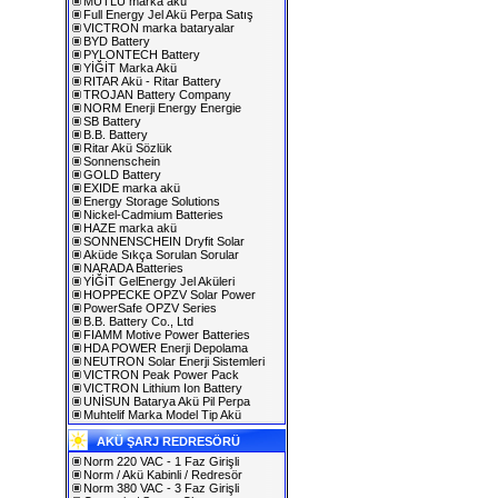
MUTLU marka akü
Full Energy Jel Akü Perpa Satış
VICTRON marka bataryalar
BYD Battery
PYLONTECH Battery
YİĞİT Marka Akü
RITAR Akü - Ritar Battery
TROJAN Battery Company
NORM Enerji Energy Energie
SB Battery
B.B. Battery
Ritar Akü Sözlük
Sonnenschein
GOLD Battery
EXIDE marka akü
Energy Storage Solutions
Nickel-Cadmium Batteries
HAZE marka akü
SONNENSCHEIN Dryfit Solar
Aküde Sıkça Sorulan Sorular
NARADA Batteries
YİĞİT GelEnergy Jel Aküleri
HOPPECKE OPZV Solar Power
PowerSafe OPZV Series
B.B. Battery Co., Ltd
FIAMM Motive Power Batteries
HDA POWER Enerji Depolama
NEUTRON Solar Enerji Sistemleri
VICTRON Peak Power Pack
VICTRON Lithium Ion Battery
UNİSUN Batarya Akü Pil Perpa
Muhtelif Marka Model Tip Akü
AKÜ ŞARJ REDRESÖRÜ
Norm 220 VAC - 1 Faz Girişli
Norm / Akü Kabinli / Redresör
Norm 380 VAC - 3 Faz Girişli