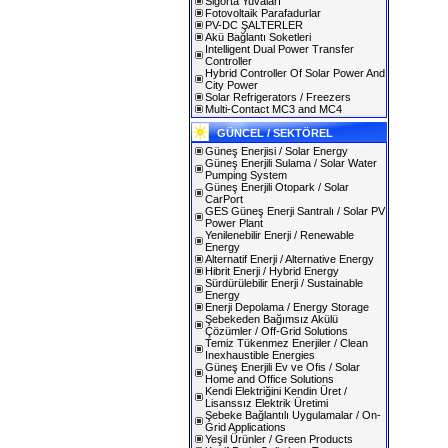
Sigorta Yuvaları
Fotovoltaik Parafadurlar
PV-DC ŞALTERLER
Akü Bağlantı Soketleri
Intelligent Dual Power Transfer
Controller
Hybrid Controller Of Solar Power And
City Power
Solar Refrigerators / Freezers
Multi-Contact MC3 and MC4
GÜNCEL / SEKTÖREL
Güneş Enerjisi / Solar Energy
Güneş Enerjili Sulama / Solar Water
Pumping System
Güneş Enerjili Otopark / Solar
CarPort
GES Güneş Enerji Santralı / Solar PV
Power Plant
Yenilenebilir Enerji / Renewable
Energy
Alternatif Enerji / Alternative Energy
Hibrit Enerji / Hybrid Energy
Sürdürülebilir Enerji / Sustainable
Energy
Enerji Depolama / Energy Storage
Şebekeden Bağımsız Akülü
Çözümler / Off-Grid Solutions
Temiz Tükenmez Enerjiler / Clean
Inexhaustible Energies
Güneş Enerjili Ev ve Ofis / Solar
Home and Office Solutions
Kendi Elektriğini Kendin Üret /
Lisanssız Elektrik Üretimi
Şebeke Bağlantılı Uygulamalar / On-
Grid Applications
Yeşil Ürünler / Green Products