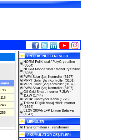
EN ÇOK İNCELENENLER
NORM PoliKristal / PolyCrystalline
(3564)
NORM MonoKristal / MonoCrystalline
(3258)
PWM Solar Şarj Kontroller
(3197)
MPPT Solar Şarj Kontroller
(3161)
unma
MPPT Solar Şarj Kontroller
(3137)
PWM Solar Şarj Kontroller
(3107)
198
Off Grid Smart Inverter 7.2kW -
11kW
(1744)
2118
Satılık Konteyner Kabin
(1728)
Trifaze Düşük Voltaj Hibrit İnverter
248
(1694)
51.2V 280Ah LFP Lityum Batarya
255
(1647)
MENÜLER
Transformateur / Transformer
AKÜMÜLATÖR ÇEŞITLERI