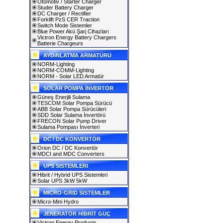
Otomotiv / Starter Charger
Studer Battery Charger
DC Charger / Rectifier
Forklift PzS CER Traction
Switch Mode Sistemler
Blue Power Akü Şarj Cihazları
Victron Energy Battery Chargers
Batterie Chargeurs
AYDıNLATMA ARMATÜRÜ
NORM-Lighting
NORM-COMM-Lighting
NORM - Solar LED Armatür
SOLAR POMPA İNVERTÖR
Güneş Enerjili Sulama
TESCOM Solar Pompa Sürücü
ABB Solar Pompa Sürücüleri
SDD Solar Sulama İnvertörü
FRECON Solar Pump Driver
Sulama Pompası İnverteri
DC / DC KONVERTÖR
Orion DC / DC Konvertör
MDCI and MDC Converters
UPS SISTEMLERI
Hibrit / Hybrid UPS Sistemleri
Solar UPS 3kW 5kW
MICRO-GRID SISTEMLER
Micro-Mini Hydro
JENERATÖR HİBRİT GÜÇ
Victron Energy Products