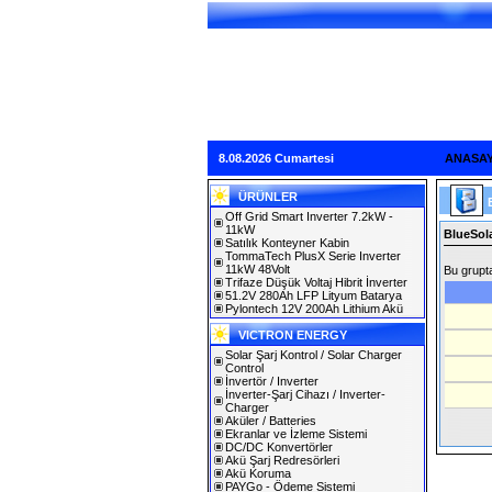
8.08.2026 Cumartesi
ANASA
ÜRÜNLER
Off Grid Smart Inverter 7.2kW -
11kW
BlueSola
Satılık Konteyner Kabin
TommaTech PlusX Serie Inverter
11kW 48Volt
Bu grupta
Trifaze Düşük Voltaj Hibrit İnverter
51.2V 280Ah LFP Lityum Batarya
Pylontech 12V 200Ah Lithium Akü
VICTRON ENERGY
Solar Şarj Kontrol / Solar Charger
Control
İnvertör / Inverter
İnverter-Şarj Cihazı / Inverter-
Charger
Aküler / Batteries
Ekranlar ve İzleme Sistemi
DC/DC Konvertörler
Akü Şarj Redresörleri
Akü Koruma
PAYGo - Ödeme Sistemi