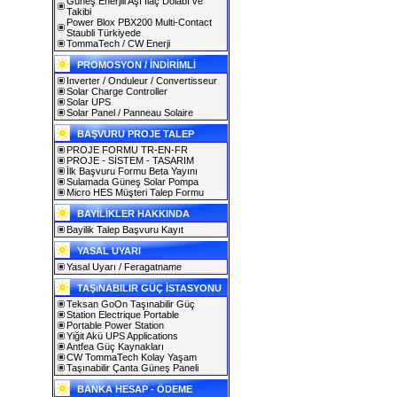
Güneş Enerjili Aşı İlaç Dolabı ve
Takibi
Power Blox PBX200 Multi-Contact
Staubli Türkiyede
TommaTech / CW Enerji
PROMOSYON / İNDİRİMLİ
Inverter / Onduleur / Convertisseur
Solar Charge Controller
Solar UPS
Solar Panel / Panneau Solaire
BAŞVURU PROJE TALEP
PROJE FORMU TR-EN-FR
PROJE - SİSTEM - TASARIM
İlk Başvuru Formu Beta Yayını
Sulamada Güneş Solar Pompa
Micro HES Müşteri Talep Formu
BAYİLİKLER HAKKINDA
Bayilik Talep Başvuru Kayıt
YASAL UYARI
Yasal Uyarı / Feragatname
TAŞıNABILIR GÜÇ İSTASYONU
Teksan GoOn Taşınabilir Güç
Station Electrique Portable
Portable Power Station
Yiğit Akü UPS Applications
Antfea Güç Kaynakları
CW TommaTech Kolay Yaşam
Taşınabilir Çanta Güneş Paneli
BANKA HESAP - ÖDEME