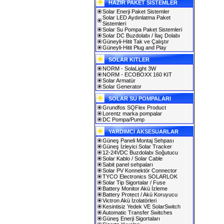
HAZIR PAKET SİSTEMLER
Solar Enerji Paket Sistemler
Solar LED Aydınlatma Paket
Sistemleri
Solar Su Pompa Paket Sistemleri
Solar DC Buzdolabı / İlaç Dolabı
Güneyli-Hitit Tak ve Çalıştır
Güneyli-Hitit Plug and Play
SOLAR KITLER
NORM - SolaLight 3W
NORM - ECOBOXX 160 KIT
Solar Armatür
Solar Generator
SOLAR SU POMPALARI
Grundfos SQFlex Product
Lorentz marka pompalar
DC Pompa/Pump
YARDIMCI AKSESUARLAR
Güneş Paneli Montaj Sehpası
Güneş İzleyici Solar Tracker
12-24VDC Buzdolabı Soğutucu
Solar Kablo / Solar Cable
Sabit panel sehpaları
Solar PV Konnektör Connector
TYCO Electronics SOLARLOK
Solar Tip Sigortalar / Fuse
Battery Monitor Akü İzleme
Battery Protect / Akü Koruyucu
Victron Akü İzolatörleri
Kesintisiz Yedek VE SolarSwitch
Automatic Transfer Switches
Güneş Enerji Sigortaları