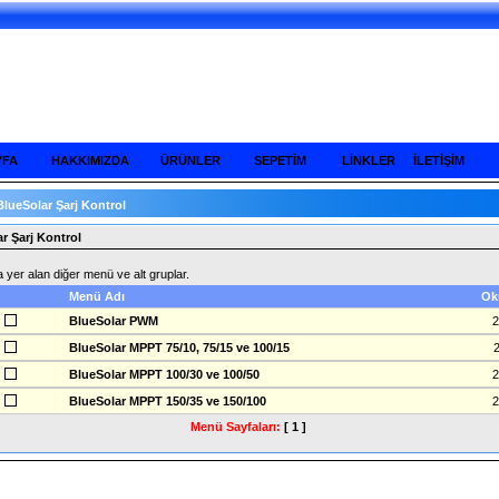
YFA
HAKKIMIZDA
ÜRÜNLER
SEPETİM
LİNKLER
İLETİŞİM
BlueSolar Şarj Kontrol
r Şarj Kontrol
 yer alan diğer menü ve alt gruplar.
Menü Adı
Ok
BlueSolar PWM
2
BlueSolar MPPT 75/10, 75/15 ve 100/15
BlueSolar MPPT 100/30 ve 100/50
2
BlueSolar MPPT 150/35 ve 150/100
2
Menü Sayfaları:
[ 1 ]