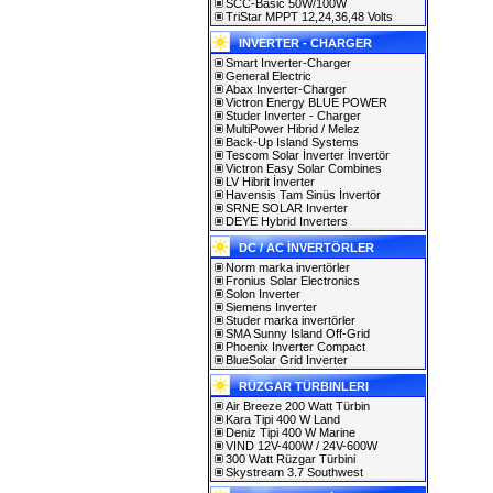
SCC-Basic 50W/100W
TriStar MPPT 12,24,36,48 Volts
INVERTER - CHARGER
Smart Inverter-Charger
General Electric
Abax Inverter-Charger
Victron Energy BLUE POWER
Studer Inverter - Charger
MultiPower Hibrid / Melez
Back-Up Island Systems
Tescom Solar İnverter İnvertör
Victron Easy Solar Combines
LV Hibrit İnverter
Havensis Tam Sinüs İnvertör
SRNE SOLAR Inverter
DEYE Hybrid Inverters
DC / AC İNVERTÖRLER
Norm marka invertörler
Fronius Solar Electronics
Solon Inverter
Siemens Inverter
Studer marka invertörler
SMA Sunny Island Off-Grid
Phoenix Inverter Compact
BlueSolar Grid Inverter
RÜZGAR TÜRBINLERI
Air Breeze 200 Watt Türbin
Kara Tipi 400 W Land
Deniz Tipi 400 W Marine
VIND 12V-400W / 24V-600W
300 Watt Rüzgar Türbini
Skystream 3.7 Southwest