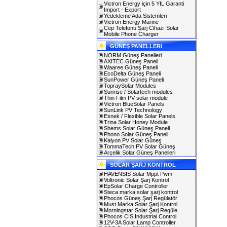
Victron Energy için 5 YIL Garanti
Import - Export
Yedekleme Ada Sistemleri
Victron Energy Marine
Cep Telefonu Şarj Cihazı Solar
Mobile Phone Charger
GÜNEŞ PANELLERI
NORM Güneş Panelleri
AXITEC Güneş Paneli
Waaree Güneş Paneli
EcoDelta Güneş Paneli
SunPower Güneş Paneli
TopraySolar Modules
Sunrise / Solartech modules
Thin Film PV solar module
Victron BlueSolar Panels
SunLink PV Technology
Esnek / Flexible Solar Panels
Trina Solar Honey Module
Shems Solar Güneş Paneli
Phono Solar Güneş Paneli
Kalyon PV Solar Güneş
TommaTech PV Solar Güneş
Arçelik Solar Güneş Panelleri
SOLAR ŞARJ KONTROL
HAVENSİS Solar Mppt Pwm
Voltronic Solar Şarj Kontrol
EpSolar Charge Controller
Steca marka solar şarj kontrol
Phocos Güneş Şarj Regülatör
Must Marka Solar Şarj Kontrol
Morningstar Solar Şarj Regüle
Phocos CIS Industrial Control
12V-3A Solar Lamp Controller