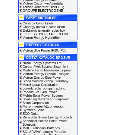
Victron Çözüm ve Avantajlar
Teksan Jeneratör Hibrit Güç
GROUPE ELECTROGENE
PAKET SISTEMLER
Conergy konut kitleri
Conergy damla sulama kitleri
Elektronik jeneratör solar box
FOX ESS HYBRID ALL-IN-ONE
Victron Energy HybridBox
BATTERY CHARGER
Victron Blue Power IP20, IP65
DOSYA KATALOG BROŞÜR
Norm Energy Systems Ltd.
Center Pivot Sulama Sistemleri
Modern Tarım Makineleri Ekipman
Victron Energy French Français
Victron Energy Blue Power
Steca Solarelektronik Germany
Morningstar Corporation
Lorentz solar pumps tracking
Phocos Off-Grid Power
Mobile Solar Power System
Solar-Log Maximized Sunpower
Solon Corporation
Micro Inverter AEconversion
Symtech Solar
ECO Delta
ReneSola Green Energy Products
SchneiderElectric Solar Power
Solutions
Mutlu Stationary Batteries
SOLARWAY Lantern Portable