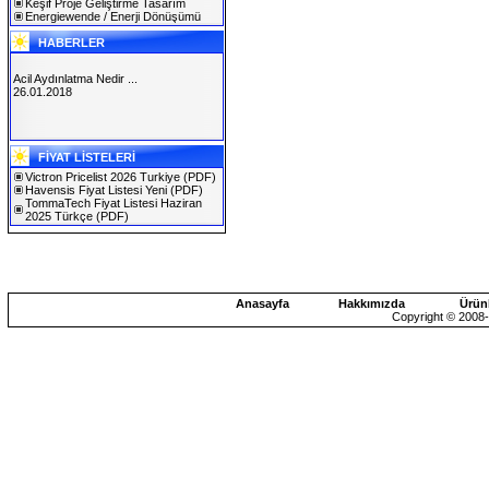
Keşif Proje Geliştirme Tasarım
Energiewende / Enerji Dönüşümü
HABERLER
Acil Aydınlatma Nedir ...
26.01.2018
SOLAREX ISTANBUL 2019
FİYAT LİSTELERİ
30.01.2019
Victron Pricelist 2026 Turkiye
(PDF)
Havensis Fiyat Listesi Yeni
(PDF)
TommaTech Fiyat Listesi Haziran
2025 Türkçe
(PDF)
Anasayfa
Hakkımızda
Ürün
Copyright © 2008-2