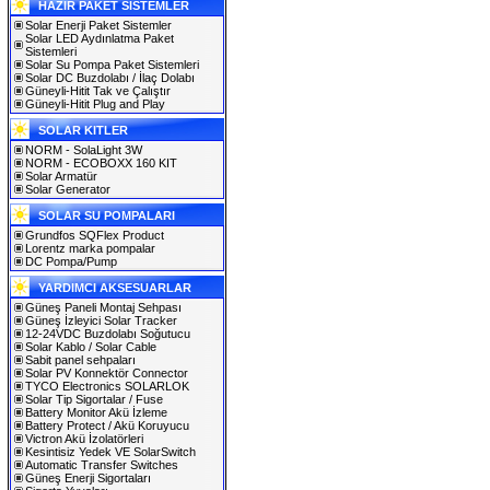
HAZIR PAKET SİSTEMLER
Solar Enerji Paket Sistemler
Solar LED Aydınlatma Paket
Sistemleri
Solar Su Pompa Paket Sistemleri
Solar DC Buzdolabı / İlaç Dolabı
Güneyli-Hitit Tak ve Çalıştır
Güneyli-Hitit Plug and Play
SOLAR KITLER
NORM - SolaLight 3W
NORM - ECOBOXX 160 KIT
Solar Armatür
Solar Generator
SOLAR SU POMPALARI
Grundfos SQFlex Product
Lorentz marka pompalar
DC Pompa/Pump
YARDIMCI AKSESUARLAR
Güneş Paneli Montaj Sehpası
Güneş İzleyici Solar Tracker
12-24VDC Buzdolabı Soğutucu
Solar Kablo / Solar Cable
Sabit panel sehpaları
Solar PV Konnektör Connector
TYCO Electronics SOLARLOK
Solar Tip Sigortalar / Fuse
Battery Monitor Akü İzleme
Battery Protect / Akü Koruyucu
Victron Akü İzolatörleri
Kesintisiz Yedek VE SolarSwitch
Automatic Transfer Switches
Güneş Enerji Sigortaları