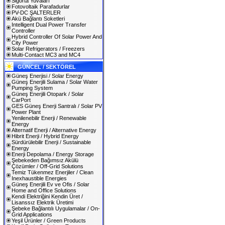
Sigorta Yuvaları
Fotovoltaik Parafadurlar
PV-DC ŞALTERLER
Akü Bağlantı Soketleri
Intelligent Dual Power Transfer
Controller
Hybrid Controller Of Solar Power And
City Power
Solar Refrigerators / Freezers
Multi-Contact MC3 and MC4
GÜNCEL / SEKTÖREL
Güneş Enerjisi / Solar Energy
Güneş Enerjili Sulama / Solar Water
Pumping System
Güneş Enerjili Otopark / Solar
CarPort
GES Güneş Enerji Santralı / Solar PV
Power Plant
Yenilenebilir Enerji / Renewable
Energy
Alternatif Enerji / Alternative Energy
Hibrit Enerji / Hybrid Energy
Sürdürülebilir Enerji / Sustainable
Energy
Enerji Depolama / Energy Storage
Şebekeden Bağımsız Akülü
Çözümler / Off-Grid Solutions
Temiz Tükenmez Enerjiler / Clean
Inexhaustible Energies
Güneş Enerjili Ev ve Ofis / Solar
Home and Office Solutions
Kendi Elektriğini Kendin Üret /
Lisanssız Elektrik Üretimi
Şebeke Bağlantılı Uygulamalar / On-
Grid Applications
Yeşil Ürünler / Green Products