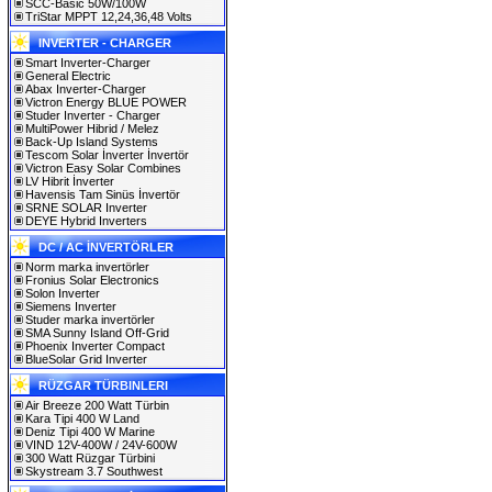
SCC-Basic 50W/100W
TriStar MPPT 12,24,36,48 Volts
INVERTER - CHARGER
Smart Inverter-Charger
General Electric
Abax Inverter-Charger
Victron Energy BLUE POWER
Studer Inverter - Charger
MultiPower Hibrid / Melez
Back-Up Island Systems
Tescom Solar İnverter İnvertör
Victron Easy Solar Combines
LV Hibrit İnverter
Havensis Tam Sinüs İnvertör
SRNE SOLAR Inverter
DEYE Hybrid Inverters
DC / AC İNVERTÖRLER
Norm marka invertörler
Fronius Solar Electronics
Solon Inverter
Siemens Inverter
Studer marka invertörler
SMA Sunny Island Off-Grid
Phoenix Inverter Compact
BlueSolar Grid Inverter
RÜZGAR TÜRBINLERI
Air Breeze 200 Watt Türbin
Kara Tipi 400 W Land
Deniz Tipi 400 W Marine
VIND 12V-400W / 24V-600W
300 Watt Rüzgar Türbini
Skystream 3.7 Southwest