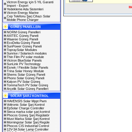
Victron Energy için 5 YIL Garanti
Import - Export
Me
Yedekleme Ada Sistemleri
Victron Energy Marine
Cep Telefonu Şarj Cihazı Solar
Mobile Phone Charger
GÜNEŞ PANELLERI
NORM Güneş Panelleri
AXITEC Güneş Paneli
Waaree Güneş Paneli
EcoDelta Güneş Paneli
SunPower Güneş Paneli
TopraySolar Modules
Sunrise / Solartech modules
Thin Film PV solar module
Victron BlueSolar Panels
SunLink PV Technology
Esnek / Flexible Solar Panels
Trina Solar Honey Module
Shems Solar Güneş Paneli
Phono Solar Güneş Paneli
Kalyon PV Solar Güneş
TommaTech PV Solar Güneş
Arçelik Solar Güneş Panelleri
SOLAR ŞARJ KONTROL
HAVENSİS Solar Mppt Pwm
Voltronic Solar Şarj Kontrol
EpSolar Charge Controller
Steca marka solar şarj kontrol
Phocos Güneş Şarj Regülatör
Must Marka Solar Şarj Kontrol
Morningstar Solar Şarj Regüle
Phocos CIS Industrial Control
12V-3A Solar Lamp Controller