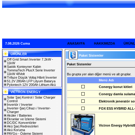
7.08.2026 Cuma
ANASAYFA
HAKKIMIZDA
ÜRÜN
ÜRÜNLER
Paket Sistemler
Off Grid Smart Inverter 7.2kW -
11kW
Paket Sistemler
Satılık Konteyner Kabin
TommaTech PlusX Serie Inverter
11kW 48Volt
Bu grupta yer alan diğer menü ve alt gruplar.
Trifaze Düşük Voltaj Hibrit İnverter
Menü Adı
51.2V 280Ah LFP Lityum Batarya
Pylontech 12V 200Ah Lithium Akü
Conergy konut kitleri
VICTRON ENERGY
Conergy damla sulama k
Solar Şarj Kontrol / Solar Charger
Control
Elektronik jeneratör so
İnvertör / Inverter
İnverter-Şarj Cihazı / Inverter-
FOX ESS HYBRID ALL
Charger
Aküler / Batteries
Ekranlar ve İzleme Sistemi
DC/DC Konvertörler
Victron Energy Hybrid
Akü Şarj Redresörleri
Akü Koruma
PAYGo - Ödeme Sistemi