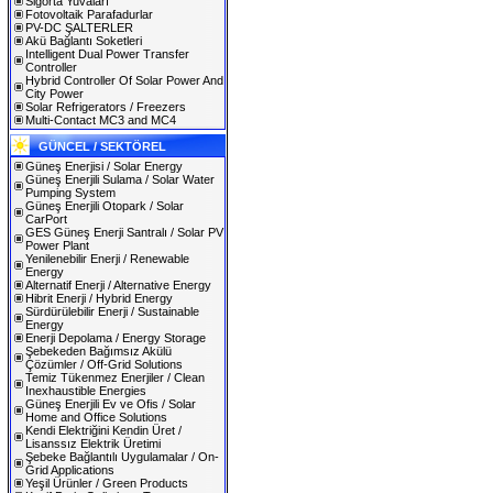
Sigorta Yuvaları
Fotovoltaik Parafadurlar
PV-DC ŞALTERLER
Akü Bağlantı Soketleri
Intelligent Dual Power Transfer
Controller
Hybrid Controller Of Solar Power And
City Power
Solar Refrigerators / Freezers
Multi-Contact MC3 and MC4
GÜNCEL / SEKTÖREL
Güneş Enerjisi / Solar Energy
Güneş Enerjili Sulama / Solar Water
Pumping System
Güneş Enerjili Otopark / Solar
CarPort
GES Güneş Enerji Santralı / Solar PV
Power Plant
Yenilenebilir Enerji / Renewable
Energy
Alternatif Enerji / Alternative Energy
Hibrit Enerji / Hybrid Energy
Sürdürülebilir Enerji / Sustainable
Energy
Enerji Depolama / Energy Storage
Şebekeden Bağımsız Akülü
Çözümler / Off-Grid Solutions
Temiz Tükenmez Enerjiler / Clean
Inexhaustible Energies
Güneş Enerjili Ev ve Ofis / Solar
Home and Office Solutions
Kendi Elektriğini Kendin Üret /
Lisanssız Elektrik Üretimi
Şebeke Bağlantılı Uygulamalar / On-
Grid Applications
Yeşil Ürünler / Green Products