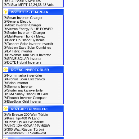
SCC-Basic 50W/100W
TriStar MPPT 12,24,36,48 Volts
INVERTER - CHARGER
Smart Inverter-Charger
General Electric
Abax Inverter-Charger
Victron Energy BLUE POWER
Studer Inverter - Charger
MultiPower Hibrid / Melez
Back-Up Island Systems
Tescom Solar İnverter İnvertör
Victron Easy Solar Combines
LV Hibrit İnverter
Havensis Tam Sinüs İnvertör
SRNE SOLAR Inverter
DEYE Hybrid Inverters
DC / AC İNVERTÖRLER
Norm marka invertörler
Fronius Solar Electronics
Solon Inverter
Siemens Inverter
Studer marka invertörler
SMA Sunny Island Off-Grid
Phoenix Inverter Compact
BlueSolar Grid Inverter
RÜZGAR TÜRBINLERI
Air Breeze 200 Watt Türbin
Kara Tipi 400 W Land
Deniz Tipi 400 W Marine
VIND 12V-400W / 24V-600W
300 Watt Rüzgar Türbini
Skystream 3.7 Southwest