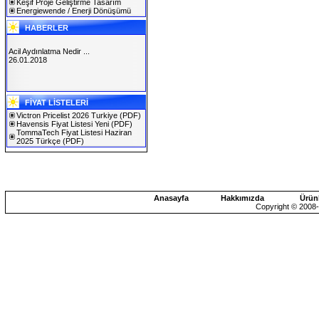
Keşif Proje Geliştirme Tasarım
Energiewende / Enerji Dönüşümü
HABERLER
Acil Aydınlatma Nedir ...
26.01.2018
SOLAREX ISTANBUL 2019
FİYAT LİSTELERİ
30.01.2019
Victron Pricelist 2026 Turkiye
(PDF)
Havensis Fiyat Listesi Yeni
(PDF)
TommaTech Fiyat Listesi Haziran
2025 Türkçe
(PDF)
Anasayfa
Hakkımızda
Ürün
Copyright © 2008-2