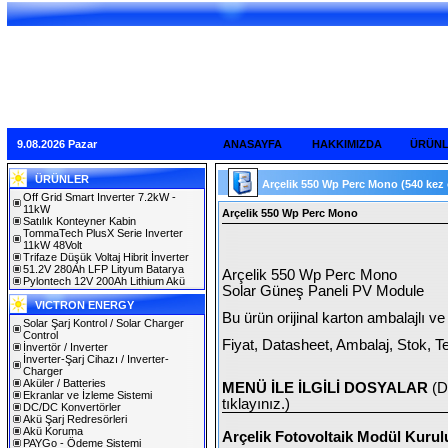
9.08.2026 Pazar
ANASAYFA
HAKKIMIZDA
ÜRÜN
ÜRÜNLER
Arçelik 550 Wp Perc Mono
(540 kez
Off Grid Smart Inverter 7.2kW -
11kW
Arçelik 550 Wp Perc Mono
Satılık Konteyner Kabin
TommaTech PlusX Serie Inverter
11kW 48Volt
Trifaze Düşük Voltaj Hibrit İnverter
51.2V 280Ah LFP Lityum Batarya
Arçelik 550 Wp Perc Mono
Pylontech 12V 200Ah Lithium Akü
Solar Güneş Paneli PV Module
VICTRON ENERGY
Bu ürün orijinal karton ambalajlı ve 
Solar Şarj Kontrol / Solar Charger
Control
Fiyat, Datasheet, Ambalaj, Stok, T
İnvertör / Inverter
İnverter-Şarj Cihazı / Inverter-
Charger
Aküler / Batteries
MENÜ İLE İLGİLİ DOSYALAR
(D
Ekranlar ve İzleme Sistemi
tıklayınız.)
DC/DC Konvertörler
Akü Şarj Redresörleri
Akü Koruma
Arçelik Fotovoltaik Modül Kuru
PAYGo - Ödeme Sistemi