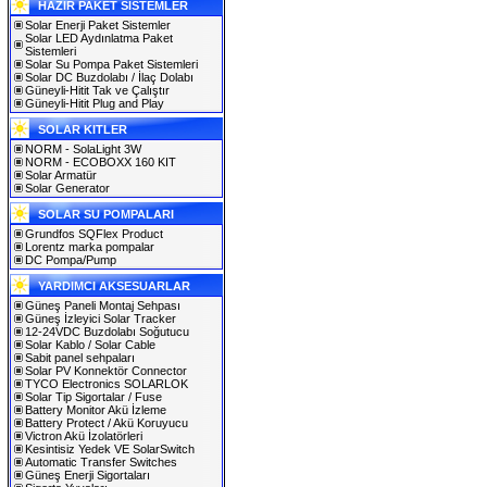
HAZIR PAKET SİSTEMLER
Solar Enerji Paket Sistemler
Solar LED Aydınlatma Paket
Sistemleri
Solar Su Pompa Paket Sistemleri
Solar DC Buzdolabı / İlaç Dolabı
Güneyli-Hitit Tak ve Çalıştır
Güneyli-Hitit Plug and Play
SOLAR KITLER
NORM - SolaLight 3W
NORM - ECOBOXX 160 KIT
Solar Armatür
Solar Generator
SOLAR SU POMPALARI
Grundfos SQFlex Product
Lorentz marka pompalar
DC Pompa/Pump
YARDIMCI AKSESUARLAR
Güneş Paneli Montaj Sehpası
Güneş İzleyici Solar Tracker
12-24VDC Buzdolabı Soğutucu
Solar Kablo / Solar Cable
Sabit panel sehpaları
Solar PV Konnektör Connector
TYCO Electronics SOLARLOK
Solar Tip Sigortalar / Fuse
Battery Monitor Akü İzleme
Battery Protect / Akü Koruyucu
Victron Akü İzolatörleri
Kesintisiz Yedek VE SolarSwitch
Automatic Transfer Switches
Güneş Enerji Sigortaları