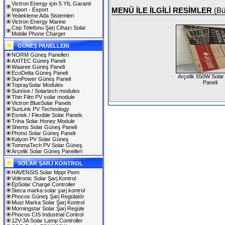
Victron Energy için 5 YIL Garanti
Import - Export
MENÜ İLE İLGİLİ RESİMLER
(Bü
Yedekleme Ada Sistemleri
Victron Energy Marine
Cep Telefonu Şarj Cihazı Solar
Mobile Phone Charger
GÜNEŞ PANELLERI
NORM Güneş Panelleri
AXITEC Güneş Paneli
Waaree Güneş Paneli
EcoDelta Güneş Paneli
Arçelik 550W Sola
SunPower Güneş Paneli
Paneli
TopraySolar Modules
Sunrise / Solartech modules
Thin Film PV solar module
Victron BlueSolar Panels
SunLink PV Technology
Esnek / Flexible Solar Panels
Trina Solar Honey Module
Shems Solar Güneş Paneli
Phono Solar Güneş Paneli
Kalyon PV Solar Güneş
TommaTech PV Solar Güneş
Arçelik Solar Güneş Panelleri
SOLAR ŞARJ KONTROL
HAVENSİS Solar Mppt Pwm
Voltronic Solar Şarj Kontrol
EpSolar Charge Controller
Steca marka solar şarj kontrol
Phocos Güneş Şarj Regülatör
Must Marka Solar Şarj Kontrol
Morningstar Solar Şarj Regüle
Phocos CIS Industrial Control
12V-3A Solar Lamp Controller