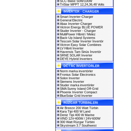
SCC-Basic 50W/100W
TriStar MPPT 12,24,36,48 Volts
INVERTER - CHARGER
Smart Inverter-Charger
General Electric
Abax Inverter-Charger
Victron Energy BLUE POWER
Studer Inverter - Charger
MultiPower Hibrid / Melez
Back-Up Island Systems
Tescom Solar İnverter İnvertör
Victron Easy Solar Combines
LV Hibrit İnverter
Havensis Tam Sinüs İnvertör
SRNE SOLAR Inverter
DEYE Hybrid Inverters
DC / AC İNVERTÖRLER
Norm marka invertörler
Fronius Solar Electronics
Solon Inverter
Siemens Inverter
Studer marka invertörler
SMA Sunny Island Off-Grid
Phoenix Inverter Compact
BlueSolar Grid Inverter
RÜZGAR TÜRBINLERI
Air Breeze 200 Watt Türbin
Kara Tipi 400 W Land
Deniz Tipi 400 W Marine
VIND 12V-400W / 24V-600W
300 Watt Rüzgar Türbini
Skystream 3.7 Southwest