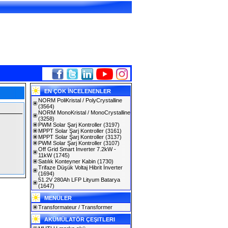
EN ÇOK İNCELENENLER
NORM PoliKristal / PolyCrystalline
(3564)
NORM MonoKristal / MonoCrystalline
(3258)
PWM Solar Şarj Kontroller
(3197)
MPPT Solar Şarj Kontroller
(3161)
MPPT Solar Şarj Kontroller
(3137)
PWM Solar Şarj Kontroller
(3107)
Off Grid Smart Inverter 7.2kW -
11kW
(1745)
Satılık Konteyner Kabin
(1730)
Trifaze Düşük Voltaj Hibrit İnverter
(1694)
51.2V 280Ah LFP Lityum Batarya
(1647)
MENÜLER
Transformateur / Transformer
AKÜMÜLATÖR ÇEŞITLERI