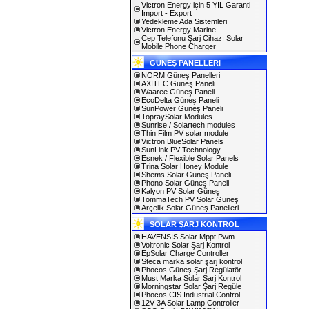
Victron Energy için 5 YIL Garanti
Import - Export
Yedekleme Ada Sistemleri
Victron Energy Marine
Cep Telefonu Şarj Cihazı Solar
Mobile Phone Charger
GÜNEŞ PANELLERI
NORM Güneş Panelleri
AXITEC Güneş Paneli
Waaree Güneş Paneli
EcoDelta Güneş Paneli
SunPower Güneş Paneli
TopraySolar Modules
Sunrise / Solartech modules
Thin Film PV solar module
Victron BlueSolar Panels
SunLink PV Technology
Esnek / Flexible Solar Panels
Trina Solar Honey Module
Shems Solar Güneş Paneli
Phono Solar Güneş Paneli
Kalyon PV Solar Güneş
TommaTech PV Solar Güneş
Arçelik Solar Güneş Panelleri
SOLAR ŞARJ KONTROL
HAVENSİS Solar Mppt Pwm
Voltronic Solar Şarj Kontrol
EpSolar Charge Controller
Steca marka solar şarj kontrol
Phocos Güneş Şarj Regülatör
Must Marka Solar Şarj Kontrol
Morningstar Solar Şarj Regüle
Phocos CIS Industrial Control
12V-3A Solar Lamp Controller