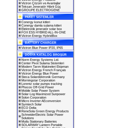
Victron Çözüm ve Avantajlar
Teksan Jeneratör Hibrit Güç
GROUPE ELECTROGENE
PAKET SISTEMLER
Conergy konut kitleri
Conergy damla sulama kitleri
Elektronik jeneratör solar box
FOX ESS HYBRID ALL-IN-ONE
Victron Energy HybridBox
BATTERY CHARGER
Victron Blue Power IP20, IP65
DOSYA KATALOG BROŞÜR
Norm Energy Systems Ltd.
Center Pivot Sulama Sistemleri
Modern Tarım Makineleri Ekipman
Victron Energy French Français
Victron Energy Blue Power
Steca Solarelektronik Germany
Morningstar Corporation
Lorentz solar pumps tracking
Phocos Off-Grid Power
Mobile Solar Power System
Solar-Log Maximized Sunpower
Solon Corporation
Micro Inverter AEconversion
Symtech Solar
ECO Delta
ReneSola Green Energy Products
SchneiderElectric Solar Power
Solutions
Mutlu Stationary Batteries
SOLARWAY Lantern Portable