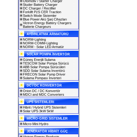
Otomotiv / Starter Charger
Studer Battery Charger
DC Charger / Rectifier
Forklift PzS CER Traction
Switch Mode Sistemler
Blue Power Akü Şarj Cihazları
Victron Energy Battery Chargers
Batterie Chargeurs
AYDıNLATMA ARMATÜRÜ
NORM-Lighting
NORM-COMM-Lighting
NORM - Solar LED Armatür
SOLAR POMPA İNVERTÖR
Güneş Enerjili Sulama
TESCOM Solar Pompa Sürücü
ABB Solar Pompa Sürücüleri
SDD Solar Sulama İnvertörü
FRECON Solar Pump Driver
Sulama Pompası İnverteri
DC / DC KONVERTÖR
Orion DC / DC Konvertör
MDCI and MDC Converters
UPS SISTEMLERI
Hibrit / Hybrid UPS Sistemleri
Solar UPS 3kW 5kW
MICRO-GRID SISTEMLER
Micro-Mini Hydro
JENERATÖR HİBRİT GÜÇ
Victron Energy Products