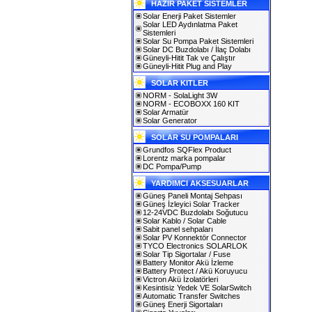
HAZIR PAKET SİSTEMLER
Solar Enerji Paket Sistemler
Solar LED Aydınlatma Paket
Sistemleri
Solar Su Pompa Paket Sistemleri
Solar DC Buzdolabı / İlaç Dolabı
Güneyli-Hitit Tak ve Çalıştır
Güneyli-Hitit Plug and Play
SOLAR KITLER
NORM - SolaLight 3W
NORM - ECOBOXX 160 KIT
Solar Armatür
Solar Generator
SOLAR SU POMPALARI
Grundfos SQFlex Product
Lorentz marka pompalar
DC Pompa/Pump
YARDIMCI AKSESUARLAR
Güneş Paneli Montaj Sehpası
Güneş İzleyici Solar Tracker
12-24VDC Buzdolabı Soğutucu
Solar Kablo / Solar Cable
Sabit panel sehpaları
Solar PV Konnektör Connector
TYCO Electronics SOLARLOK
Solar Tip Sigortalar / Fuse
Battery Monitor Akü İzleme
Battery Protect / Akü Koruyucu
Victron Akü İzolatörleri
Kesintisiz Yedek VE SolarSwitch
Automatic Transfer Switches
Güneş Enerji Sigortaları