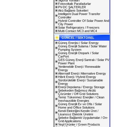
Sigorta Yuvaları
Fotovoltaik Parafadurlar
PV-DC ŞALTERLER
Akü Bağlantı Soketleri
Intelligent Dual Power Transfer
Controller
Hybrid Controller Of Solar Power And
City Power
Solar Refrigerators / Freezers
Multi-Contact MC3 and MC4
GÜNCEL / SEKTÖREL
Güneş Enerjisi / Solar Energy
Güneş Enerjili Sulama / Solar Water
Pumping System
Güneş Enerjili Otopark / Solar
CarPort
GES Güneş Enerji Santralı / Solar PV
Power Plant
Yenilenebilir Enerji / Renewable
Energy
Alternatif Enerji / Alternative Energy
Hibrit Enerji / Hybrid Energy
Sürdürülebilir Enerji / Sustainable
Energy
Enerji Depolama / Energy Storage
Şebekeden Bağımsız Akülü
Çözümler / Off-Grid Solutions
Temiz Tükenmez Enerjiler / Clean
Inexhaustible Energies
Güneş Enerjili Ev ve Ofis / Solar
Home and Office Solutions
Kendi Elektriğini Kendin Üret /
Lisanssız Elektrik Üretimi
Şebeke Bağlantılı Uygulamalar / On-
Grid Applications
Yeşil Ürünler / Green Products