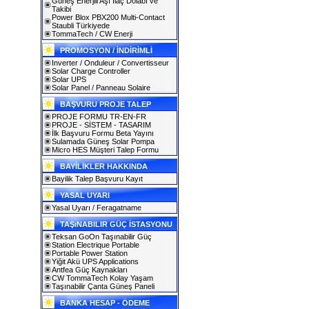
Güneş Enerjili Aşı İlaç Dolabı ve
Takibi
Power Blox PBX200 Multi-Contact
Staubli Türkiyede
TommaTech / CW Enerji
PROMOSYON / İNDİRİMLİ
Inverter / Onduleur / Convertisseur
Solar Charge Controller
Solar UPS
Solar Panel / Panneau Solaire
BAŞVURU PROJE TALEP
PROJE FORMU TR-EN-FR
PROJE - SİSTEM - TASARIM
İlk Başvuru Formu Beta Yayını
Sulamada Güneş Solar Pompa
Micro HES Müşteri Talep Formu
BAYİLİKLER HAKKINDA
Bayilik Talep Başvuru Kayıt
YASAL UYARI
Yasal Uyarı / Feragatname
TAŞıNABILIR GÜÇ İSTASYONU
Teksan GoOn Taşınabilir Güç
Station Electrique Portable
Portable Power Station
Yiğit Akü UPS Applications
Antfea Güç Kaynakları
CW TommaTech Kolay Yaşam
Taşınabilir Çanta Güneş Paneli
BANKA HESAP - ÖDEME