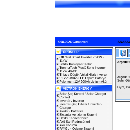
8.08.2026 Cumartesi
ANASA
ÜRÜNLER
Off Grid Smart Inverter 7.2kW -
11kW
Arçelik
Satılık Konteyner Kabin
TommaTech PlusX Serie Inverter
11kW 48Volt
Trifaze Düşük Voltaj Hibrit İnverter
Arçelik 
51.2V 280Ah LFP Lityum Batarya
Solar Gü
Pylontech 12V 200Ah Lithium Akü
Fiyat, Da
VICTRON ENERGY
Solar Şarj Kontrol / Solar Charger
Control
İnvertör / Inverter
İnverter-Şarj Cihazı / Inverter-
Charger
Aküler / Batteries
Ekranlar ve İzleme Sistemi
DC/DC Konvertörler
Akü Şarj Redresörleri
Akü Koruma
PAYGo - Ödeme Sistemi