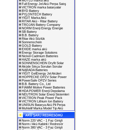
MUTLU marka akü
Full Energy Jel Akü Perpa Satış
VICTRON marka bataryalar
BYD Battery
PYLONTECH Battery
YİĞİT Marka Akü
RITAR Akü - Ritar Battery
TROJAN Battery Company
NORM Enerji Energy Energie
SB Battery
B.B. Battery
Ritar Akü Sözlük
Sonnenschein
GOLD Battery
EXIDE marka akü
Energy Storage Solutions
Nickel-Cadmium Batteries
HAZE marka akü
SONNENSCHEIN Dryfit Solar
Aküde Sıkça Sorulan Sorular
NARADA Batteries
YİĞİT GelEnergy Jel Aküleri
HOPPECKE OPZV Solar Power
PowerSafe OPZV Series
B.B. Battery Co., Ltd
FIAMM Motive Power Batteries
HDA POWER Enerji Depolama
NEUTRON Solar Enerji Sistemleri
VICTRON Peak Power Pack
VICTRON Lithium Ion Battery
UNİSUN Batarya Akü Pil Perpa
Muhtelif Marka Model Tip Akü
AKÜ ŞARJ REDRESÖRÜ
Norm 220 VAC - 1 Faz Girişli
Norm / Akü Kabinli / Redresör
Norm 380 VAC - 3 Faz Girişli