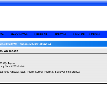
YFA
HAKKIMIZDA
ÜRÜNLER
SEPETİM
LİNKLER
İLETİŞİM
Arçelik 600 Wp Topcon
(585 kez okundu.)
 600 Wp Topcon
600 Wp Topcon
neş Paneli PV Module
tasheet, Ambalaj, Stok, Teslim Süresi, Teslimat, Sevkiyat için sorunuz